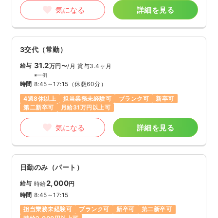
気になる
詳細を見る
3交代（常勤）
31.2
給与
万円〜
/月
賞与3.4ヶ月
※一例
時間
8:45～17:15
（休憩60分）
4週8休以上
担当業務未経験可
ブランク可
新卒可
第二新卒可
月給31万円以上可
気になる
詳細を見る
日勤のみ（パート）
2,000
給与
時給
円
時間
8:45～17:15
担当業務未経験可
ブランク可
新卒可
第二新卒可