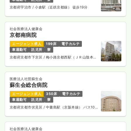
京都府宇治市
/ 小倉駅（近鉄京都線） 徒歩19分
社会医療法人健康会
京都南病院
エージェント求人
199床
電子カルテ
車通勤可
託児所
寮
京都府京都市下京区
/ 梅小路京都西駅（ＪＲ山陰本
線） 徒歩10分
医療法人社団蘇生会
蘇生会総合病院
エージェント求人
350床
電子カルテ
車通勤可
託児所
寮
京都府京都市伏見区
/ 中書島駅（京阪本線） バス10
分
社会医療法人健康会