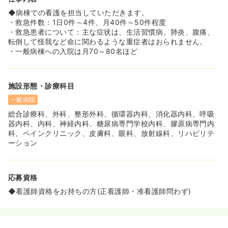
≪駅チカ◎車通勤も可能≫
◆病棟での看護を担当していただきます。
◆京阪宇治線「観月橋」駅から徒歩5分の立地で通勤に便
・救急件数：1日0件～4件、月40件～50件程度
利です。またJR線「桃山駅」からも徒歩15分程度という高
・救急患者について：主な症状は、生活習慣病、肺炎、腹痛、
立地で、確保梅園からのアクセスがしやすい環境です
転倒して怪我など命に関わるような重症者はおられません。
◆合わせてこのエリアでは珍しく車通勤も可能です♪敷地
・一般病棟への入院は月70～80名ほど
内駐車場が空いていない場合は、敷地外駐車場に対して補
助金の支給もございます。
施設形態・診療科目
一般病院
総合診療科、外科、整形外科、循環器内科、消化器内科、呼吸
器内科、内科、神経内科、糖尿病専門学校内科、膠原病専門内
科、ペインクリニック、皮膚科、眼科、放射線科、リハビリテ
ーション
応募資格
◆看護師資格をお持ちの方(正看護師・准看護師問わず)