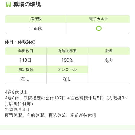
職場の環境
病床数
電子カルテ
168床
休日・休暇詳細
年間休日
有給取得率
残業
113日
100%
あり
固定残業
オンコール
なし
なし
4週8休以上
4週8休、病院指定の公休107日＋自己研鑽休暇5日（入職後3ヶ
月以降に付与）
希望休月3日
慶弔休暇、有給休暇、育児休業、産前産後休暇