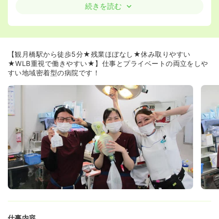
人数を配置しており現場があたふたする様子は1回も見たこ
続きを読む
とないとのことです。パートの看護師もたくさん採用して
いるため、そもそもの看護師母数が多く、代わりに入れる
方も見つかりやすいです！大前提ママさんナースが多く在
籍しているためお互い様精神も非常にある環境です♪
◆日勤常勤や日勤パート、夜勤少なめなど様々な働き方が
【観月橋駅から徒歩5分★残業ほぼなし★休み取りやすい
可能。日勤パートであれば時短や土日祝固定休みも相談で
★WLB重視で働きやすい★】仕事とプライベートの両立をしや
きます！まずはお問い合わせください^^
すい地域密着型の病院です！
≪給与水準の高さも魅力≫
◆同院は社会医療法人で収益性が安定していることと、職
員への還元も大切に考えていることから、給与水準も高い
です。
◆経験2年でも年収460万程度、経験10年だと500万円を
超えてくるなど、経験に合わせて昇給もしっかり◎収入重
視の方にもオススメです。
≪人間関係も抜群◎≫
◆アットホームな規模感もあり、職員同士の風通しもよ
く、職員アンケートでも人間関係の良さが必ず上がるほ
ど、職場環境も穏やかです。
◆家庭との両立のしやすさ、人間関係のよさから長期就業
している人が多く、安心して勤続いただけます。
仕事内容