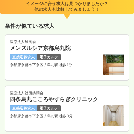
イメージに合う求人は見つかりましたか？
時間
8:45～17:15
（休憩60分）
他の求人も比較してみましょう！
日祝休み
4週8休以上
担当業務未経験可
ブランク可
第二新卒可
月給25万円以上可
条件が似ている求人
気になる
詳細を見る
医療法人緑風会
メンズルシア京都烏丸院
一時募集休止
2交代（常勤）
直接応募求人
電子カルテ
京都府京都市下京区
/ 烏丸駅 徒歩1分
31.2
給与
万円〜
/月
賞与3.4ヶ月
※一例
時間
8:45～17:15
（休憩60分）
日祝休み
4週8休以上
担当業務未経験可
ブランク可
第二新卒可
月給31万円以上可
医療法人社団紡潤会
四条烏丸こころやすらぎクリニック
気になる
詳細を見る
直接応募求人
電子カルテ
京都府京都市下京区
/ 烏丸駅 徒歩3分
一時募集休止
日勤のみ（パート）