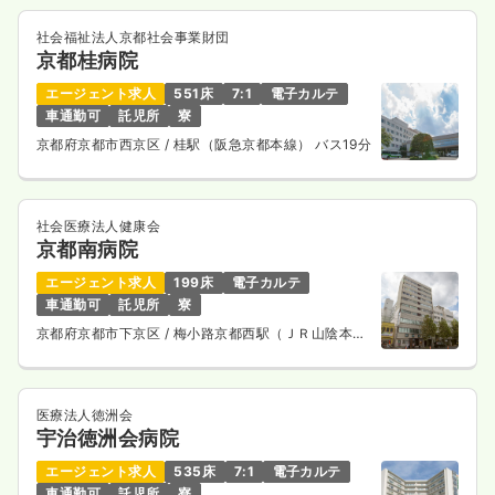
2,000
給与
時給
円
社会福祉法人京都社会事業財団
時間
8:45～17:15
（休憩60分）
京都桂病院
日祝休み
担当業務未経験可
ブランク可
第二新卒可
エージェント求人
551床
7:1
電子カルテ
時給2,000円以上可
車通勤可
託児所
寮
気になる
詳細を見る
京都府京都市西京区
/ 桂駅（阪急京都本線） バス19分
社会医療法人健康会
一時募集休止
夜勤のみ（パート）
京都南病院
4.4
給与
万円
/回
エージェント求人
199床
電子カルテ
時間
16:30～9:00
（休憩120分）
車通勤可
託児所
寮
日祝休み
担当業務未経験可
ブランク可
第二新卒可
京都府京都市下京区
/ 梅小路京都西駅（ＪＲ山陰本
線） 徒歩10分
気になる
詳細を見る
医療法人徳洲会
宇治徳洲会病院
エージェント求人
535床
7:1
電子カルテ
車通勤可
託児所
寮