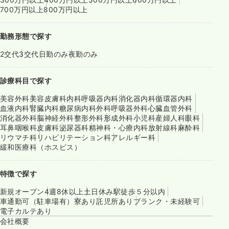
700万円以上
800万円以上
勤務形態で探す
2交代
3交代
日勤のみ
夜勤のみ
診療科目で探す
美容外科
美容皮膚科
内科
呼吸器内科
消化器内科
循環器内科
血液内科
腎臓内科
糖尿病内科
外科
呼吸器外科
心臓血管外科
消化器外科
脳神経外科
整形外科
形成外科
小児科
産婦人科
眼科
耳鼻咽喉科
皮膚科
泌尿器科
精神科・心療内科
放射線科
麻酔科
リウマチ科
リハビリテーション科
アレルギー科
緩和医療科（ホスピス）
特徴で探す
新規オープン
4週8休以上
土日休み
駅徒歩５分以内
車通勤可（駐車場有）
寮あり
託児所あり
ブランク・未経験可
電子カルテあり
会社概要