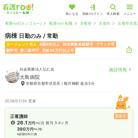
気になる
登録/ログイン
求人検索
メニュー
看護roo![カンゴルー]
看護roo! 転職
京都府
京都市
京都市伏見
病棟
日勤のみ / 常勤
エージェント求人
4週8休以上
担当業務未経験可
ブランク可
新卒可
第二新卒可
月給33万円以上可
社会医療法人弘仁会
施設情報
大島病院
京都府京都市伏見区 / 観月橋駅 徒歩3分
2026/07/30 更新
正看護師
募集中
26.1
賞与 3.4ヶ月
万円〜
/月
390
万円〜
/年
※経験6年の例