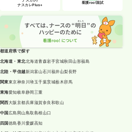
ナスカレ/
看護roo!国試
ナスカレPlus+
都道府県で探す
北海道・東北
北海道
青森
岩手
宮城
秋田
山形
福島
北陸・甲信越
新潟
富山
石川
福井
山梨
長野
関東
東京
神奈川
埼玉
千葉
茨城
栃木
群馬
東海
愛知
岐阜
静岡
三重
関西
大阪
京都
兵庫
滋賀
奈良
和歌山
中国
広島
岡山
鳥取
島根
山口
四国
徳島
香川
愛媛
高知