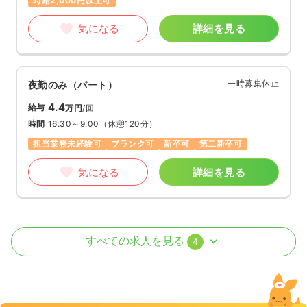
時給2,000円以上可
気になる
詳細を見る
一時募集休止
夜勤のみ（パート）
4.4
給与
万円
/回
時間
16:30～9:00
（休憩120分）
担当業務未経験可
ブランク可
新卒可
第二新卒可
気になる
詳細を見る
外来
一般病院
正・准看護師
すべての求人を見る
4
一時募集休止
日勤のみ（常勤）
25.2
給与
万円〜
/月
賞与3.4ヶ月
※一例