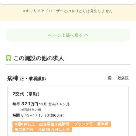
※キャリアアドバイザーとのやりとりは発生しません
ページ上部へ戻る
この施設の他の求人
病棟
一般病院
正・准看護師
2交代（常勤）
32.1
給与
万円〜
/月
賞与3.4ヶ月
※経験6年の例
時間
8:45～17:15
（休憩60分）
4週8休以上
担当業務未経験可
ブランク可
新卒可
第二新卒可
月給39万円以上可