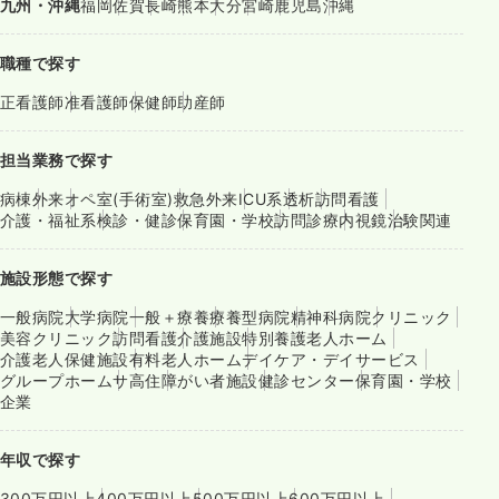
九州・沖縄
福岡
佐賀
長崎
熊本
大分
宮崎
鹿児島
沖縄
職種で探す
正看護師
准看護師
保健師
助産師
担当業務で探す
病棟
外来
オペ室(手術室)
救急外来
ICU系
透析
訪問看護
介護・福祉系
検診・健診
保育園・学校
訪問診療
内視鏡
治験関連
施設形態で探す
一般病院
大学病院
一般＋療養
療養型病院
精神科病院
クリニック
美容クリニック
訪問看護
介護施設
特別養護老人ホーム
介護老人保健施設
有料老人ホーム
デイケア・デイサービス
グループホーム
サ高住
障がい者施設
健診センター
保育園・学校
企業
年収で探す
300万円以上
400万円以上
500万円以上
600万円以上