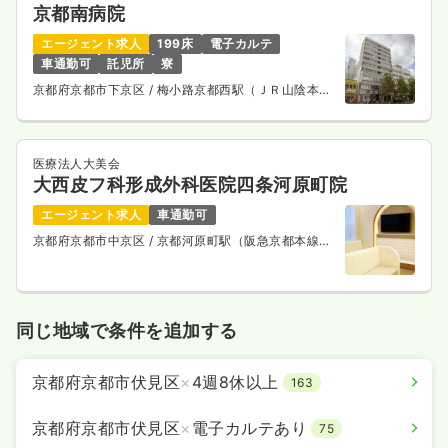
京都南病院
エージェント求人
199床
電子カルテ
車通勤可
託児所
寮
京都府京都市下京区
/ 梅小路京都西駅（ＪＲ山陰本
線） 徒歩10分
医療法人大美会
大西皮フ科形成外科医院四条河原町院
エージェント求人
車通勤可
京都府京都市中京区
/ 京都河原町駅（阪急京都本線）
徒歩1分
同じ地域で条件を追加する
京都府京都市伏見区
×
4週8休以上
163
京都府京都市伏見区
×
電子カルテあり
75