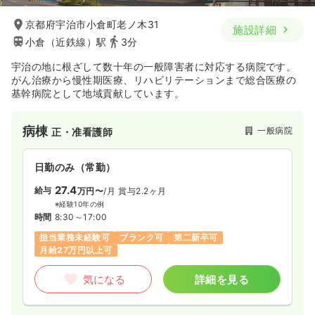
26.6
給与
万円〜
/月
賞与3ヶ月
京都府宇治市小倉町老ノ木31
施設詳細
※経験5年の例
小倉（近鉄線）駅
3分
時間
8:30～17:00
（休憩60分）
土日祝休み
オンコールあり
担当業務未経験可
宇治の地に根ざして数十年の一般障害者に対応する病院です。
ブランク可
第二新卒可
月給34万円以上可
がん治療から慢性期医療、リハビリテーションまで総合医療の
基幹病院として地域貢献しています。
気になる
詳細を見る
病棟
一般病院
正・准看護師
ICU系
一般病院
正看護師
日勤のみ（常勤）
27.4
2交代（常勤）
給与
万円〜
/月
賞与2.2ヶ月
※経験10年の例
33.6
給与
万円
/月
賞与4ヶ月
時間
8:30～17:00
※経験4年の例
担当業務未経験可
ブランク可
第二新卒可
時間
8:30～17:00
（休憩60分）
月給27万円以上可
4週8休以上
ブランク可
月給34万円以上可
気になる
詳細を見る
気になる
詳細を見る