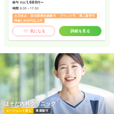
1,680
給与
時給
円〜
時間
8:30～17:30
土日休み
担当業務未経験可
ブランク可
第二新卒可
時給1,600円以上可
気になる
詳細を見る
ほそだ内科クリニック
エージェント求人
車通勤可