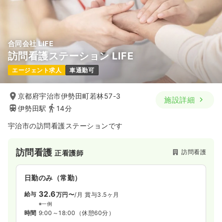
合同会社 LIFE
訪問看護ステーション LIFE
エージェント求人
車通勤可
京都府宇治市伊勢田町若林57-3
施設詳細
伊勢田駅
14分
宇治市の訪問看護ステーションです
訪問看護
訪問看護
正看護師
日勤のみ（常勤）
32.6
給与
万円〜
/月
賞与3.5ヶ月
※一例
時間
9:00～18:00
（休憩60分）