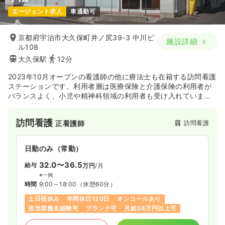
エージェント求人
車通勤可
京都府宇治市大久保町井ノ尻39-3 中川ビ
施設詳細
ル108
大久保駅
12分
2023年10月オープンの看護師の他に療法士も在籍する訪問看護
ステーションです。利用者層は医療保険と介護保険の利用者が
バランスよく、小児や精神科領域の利用者も受け入れていま
す。看護師はチーム制で連携を取りながら業務にあたり、
iPad・スマホを全員に支給することで効率的な記録を行ってい
訪問看護
訪問看護
正看護師
ます。
日勤のみ（常勤）
32.0〜36.5
給与
万円
/月
※一例
時間
9:00～18:00
（休憩60分）
土日祝休み
年間休日120日
オンコールあり
担当業務未経験可
ブランク可
月給36万円以上可