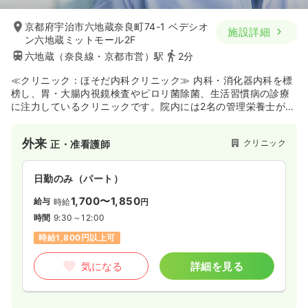
京都府宇治市六地蔵奈良町74-1 ベデシオ
施設詳細
ン六地蔵ミットモール2F
六地蔵（奈良線・京都市営）駅
2分
≪クリニック：ほそだ内科クリニック≫ 内科・消化器内科を標
榜し、胃・大腸内視鏡検査やピロリ菌除菌、生活習慣病の診療
に注力しているクリニックです。院内には2名の管理栄養士が在
籍して専門的な栄養指導を行うほか、看護業務のアシストを担
うなど多職種が連携する体制を整えています。また、ウェブ問
外来
クリニック
正・准看護師
診の導入による診療補助業務の効率化や、内視鏡検査が初めて
の方への丁寧な指導体制など、IT活用と教育環境の両面からス
タッフが安心して働ける環境づくりを推進しています。
日勤のみ（パート）
1,700〜1,850
給与
時給
円
時間
9:30～12:00
時給1,800円以上可
気になる
詳細を見る