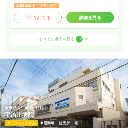
4週8休以上
ブランク可
気になる
詳細を見る
外来
一般病院
正看護師
すべての求人を見る
13
日勤のみ（常勤）
31.2
給与
万円
/月
賞与3.2ヶ月
※経験15年の例
時間
8:30～17:00
（休憩60分）
月給32万円以上可
気になる
詳細を見る
医療法人仁心会（社団）
訪問看護
一般病院
正看護師
宇治川病院
エージェント求人
車通勤可
託児所
寮
日勤のみ（常勤）