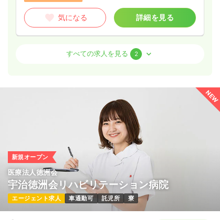
内視鏡
一般病院
正看護師
気になる
詳細を見る
一時募集休止
2交代（常勤）
33.5
給与
万円
/月
賞与3.5ヶ月
訪問看護
訪問看護
正看護師
すべての求人を見る
2
※経験5年の例
時間
8:30～17:00
（休憩60分）
一時募集休止
日勤のみ（常勤）
月給33万円以上可
35.0
給与
万円
/月
賞与2ヶ月
NEW
気になる
詳細を見る
※経験3年の例
時間
8:00～20:00
（休憩60分）
4週8休以上
担当業務未経験可
月給35万円以上可
気になる
詳細を見る
新規オープン
医療法人徳洲会
宇治徳洲会リハビリテーション病院
一時募集休止
2交代（常勤）
エージェント求人
車通勤可
託児所
寮
35.0
給与
万円
/月
賞与2ヶ月
※経験3年の例