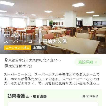
株式会社スーパー・コート
スーパー・コート宇治大久保
エージェント求人
車通勤可
京都府宇治市大久保町北ノ山77-5
施設詳細
大久保駅
7分
スーパーコートは、スーパーホテルを母体とする老人ホームで
す。ホテルが母体だからこそできる、スーパーコートならでは
の「ホスピタリティ」で、お客様に気持ちのよい生活を送って
いただきたいと考えておられる有料老人ホームになります。
訪問看護
訪問看護
正・准看護師