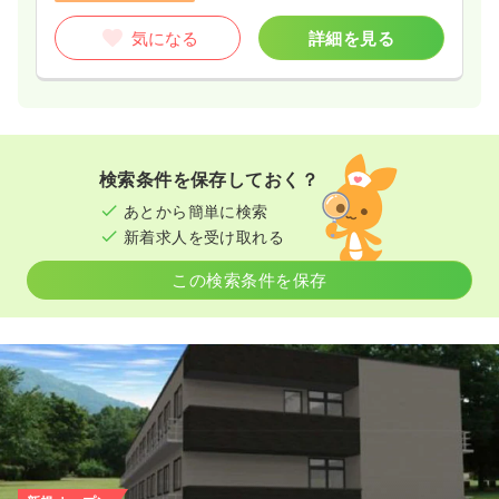
28.8
給与
万円
/月
賞与3.5ヶ月
※経験3年の例
気になる
詳細を見る
気になる
詳細を見る
時間
8:30～17:00
（休憩60分）
4週8休以上
ブランク可
月給32万円以上可
オペ室(手術室)
一般病院
正看護師
気になる
詳細を見る
一時募集休止
日勤のみ（パート）
検索条件を保存しておく？
検診・健診
一般病院
保健師
1,500
給与
時給
円〜
あとから簡単に検索
時間
8:30～13:00
新着求人を受け取れる
一時募集休止
日勤のみ（常勤）
時給1,500円以上可
この検索条件を保存
27.8
給与
万円
/月
賞与3.5ヶ月
気になる
詳細を見る
※経験3年の例
時間
8:30～17:00
（休憩60分）
日祝休み
月給34万円以上可
その他
一般病院
正看護師 / 管理職
気になる
詳細を見る
一時募集休止
日勤のみ（常勤）
給与
お問い合わせください
介護・福祉系
一般病院
正看護師
時間
8:30～17:00