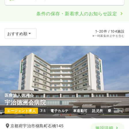
条件の保存・新着求人のお知らせ設定
1-20件 / 104施設
※一時募集休止中を含む
医療法人徳洲会
宇治徳洲会病院
エージェント求人
7:1
電子カルテ
車通勤可
託児所
寮
京都府宇治市槇島町石橋145
施設詳細