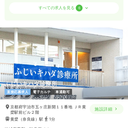
気になる
詳細を見る
病棟
一般病院
正看護師 / 管理職
すべての求人を見る
6
日勤のみ（常勤）
救急外来
一般病院
正看護師
480
給与
万円〜
/年
※一例
2交代（常勤）
時間
8:30～17:00
34.5
給与
年収400万円以上可
万円
/月
賞与4ヶ月
※経験3年の例
時間
8:30～17:00
（休憩60分）
気になる
詳細を見る
ブランク可
月給37万円以上可
気になる
詳細を見る
透析
一般病院
正看護師
ふじいキハダ診療所
直接応募求人
電子カルテ
車通勤可
日勤のみ（常勤）
病棟
一般病院
助産師
27.2
給与
万円〜
/月
賞与2.2ヶ月
京都府宇治市五ヶ庄新開１１番地 ＪＲ黄
施設詳細
※経験10年の例
檗駅前ビル２階
一時募集休止
日勤のみ（常勤）
時間
8:30～17:00
（休憩60分）
黄檗（奈良線）駅
1分
34.0
給与
日祝休み
月給27万円以上可
万円〜
/月
賞与3.5ヶ月