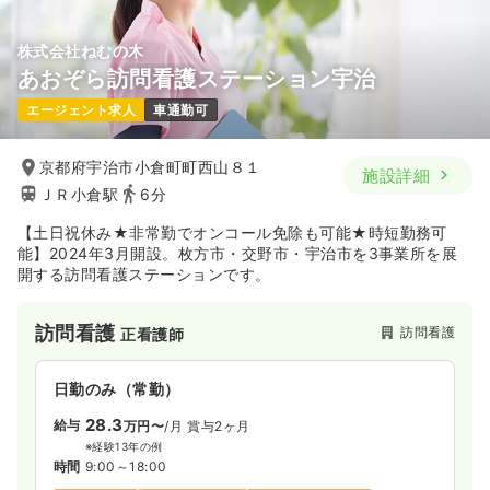
株式会社ねむの木
あおぞら訪問看護ステーション宇治
エージェント求人
車通勤可
京都府宇治市小倉町町西山８１
施設詳細
ＪＲ小倉駅
6分
【土日祝休み★非常勤でオンコール免除も可能★時短勤務可
能】2024年3月開設。枚方市・交野市・宇治市を3事業所を展
開する訪問看護ステーションです。
訪問看護
訪問看護
正看護師
日勤のみ（常勤）
28.3
給与
万円〜
/月
賞与2ヶ月
※経験13年の例
時間
9:00～18:00