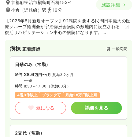
時間
8:00～20:00
（休憩60分）
京都府宇治市槇島町石橋153-1
施設詳細
4週8休以上
担当業務未経験可
月給39万円以上可
小倉（近鉄線）駅
19分
【2026年8月新規オープン】92病院を要する民間日本最大の医
気になる
詳細を見る
療グループ徳洲会が宇治徳洲会病院の敷地内に設立される、回
復期リハビリテーション中心の病院になります。
山城北医療圏の中で、急性期と在宅、施設を繋ぐ役割を担いま
す。
病棟
一般病院
正看護師
日勤のみ（常勤）
28.6
給与
万円〜
/月
賞与3.2ヶ月
※一例
時間
8:30～17:00
（休憩60分）
4週8休以上
ブランク可
月給28万円以上可
気になる
詳細を見る
2交代（常勤）