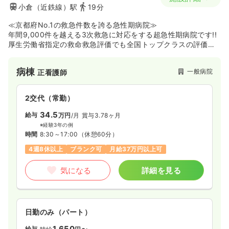
小倉（近鉄線）駅
19分
≪京都府No.1の救急件数を誇る急性期病院≫
年間9,000件を越える3次救急に対応をする超急性期病院です!!
厚生労働省指定の救命救急評価でも全国トップクラスの評価を
受け、京都で2件しかない高度救命救急センターに指定されてお
ります。
病棟
一般病院
正看護師
症例をたくさん見たい、救命救急を学びたい方は必見です。ま
た移転した際に、回復期リハビリテーション病棟、緩和ケア病
棟、介護老人保健施設、特別養護老人ホームが加わり、急性期
2交代（常勤）
だけではなく、回復期、慢性期、在宅医療など総合的に携わる
ことの出来る病院です。
34.5
給与
万円
/月
賞与3.78ヶ月
※経験3年の例
時間
8:30～17:00
（休憩60分）
4週8休以上
ブランク可
月給37万円以上可
気になる
詳細を見る
日勤のみ（パート）
1,650
給与