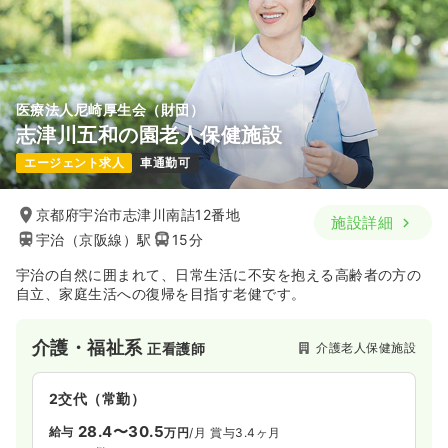
医療法人尼崎厚生会（財団）
志津川五和の園老人保健施設
エージェント求人
車通勤可
京都府宇治市志津川南詰12番地
施設詳細
宇治（京阪線）駅
15分
宇治の自然に囲まれて、日常生活に不安を抱える高齢者の方の
自立、家庭生活への復帰を目指す老健です。
介護・福祉系
介護老人保健施設
正看護師
2交代（常勤）
28.4〜30.5
給与
万円
/月
賞与3.4ヶ月