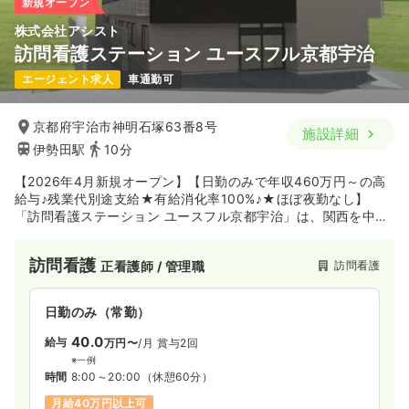
新規オープン
株式会社アシスト
気になる
詳細を見る
一時募集休止
日勤のみ（常勤）
訪問看護ステーション ユースフル京都宇治
給与
お問い合わせください
エージェント求人
車通勤可
時間
8:30～17:00
（休憩60分）
4週8休以上
ブランク可
京都府宇治市神明石塚63番8号
施設詳細
気になる
詳細を見る
伊勢田駅
10分
【2026年4月新規オープン】【日勤のみで年収460万円～の高
給与♪残業代別途支給★有給消化率100%♪★ほぼ夜勤なし】
「訪問看護ステーション ユースフル京都宇治」は、関西を中心
一時募集休止
2交代（常勤）
に全国展開するライフケアグループが運営する施設内訪問看護
ステーションです。サービス付き高齢者向け住宅にご入居され
29.7
給与
万円
/月
賞与3.5ヶ月
訪問看護
訪問看護
正看護師 / 管理職
ている、末期がんや難病、精神疾患、胃ろうなど医療依存度の
※経験3年の例
高い方から医療依存度の低い方まで、幅広い利用者様への看護
時間
8:30～17:00
（休憩60分）
業務をお任せします。利用者様一人ひとりとしっかり向き合え
日勤のみ（常勤）
4週8休以上
ブランク可
月給32万円以上可
る点が魅力です。介護士との協力体制が整っているため、看護
業務に集中できる環境です。
40.0
給与
万円〜
/月
賞与2回
気になる
詳細を見る
※一例
時間
8:00～20:00
（休憩60分）
月給40万円以上可