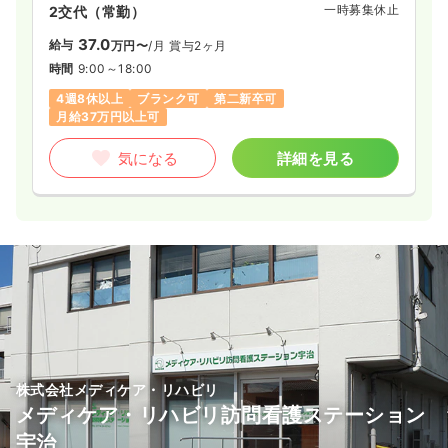
一時募集休止
2交代（常勤）
37.0
給与
万円〜
/月
賞与2ヶ月
時間
9:00～18:00
4週8休以上
ブランク可
第二新卒可
月給37万円以上可
気になる
詳細を見る
株式会社メディケア・リハビリ
メディケア・リハビリ訪問看護ステーション
宇治