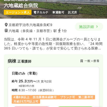
六地蔵総合病院
エージェント求人
電子カルテ
車通勤可
託児所
京都府宇治市六地蔵奈良町9
施設詳細
六地蔵（奈良線・京都市営）駅
1分
当院は、令和 4 年 11 月 1 日に徳洲会グループの一員となりま
した。軽度から中等度の急性期・回復期医療を担い、「24 時間
365 日いつでも・誰でも」が安全で安心して受けられる医療を
地域の皆さまに提供しています。そのため、看護職一人ひとり
が専門職としての自覚を持ち、質の高い看護を追求していま
病棟
一般＋療養
正看護師
す。
日勤のみ（常勤）
25.3
給与
万円〜
/月
賞与2回
※経験3年の例
時間
8:30～17:00
（休憩60分）
4週8休以上
担当業務未経験可
ブランク可
第二新卒可
月給25万円以上可