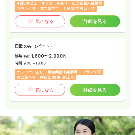
4週8休以上
オンコールあり
担当業務未経験可
ブランク可
第二新卒可
月給32万円以上可
気になる
詳細を見る
日勤のみ（パート）
1,600〜2,000
給与
時給
円
時間
9:00～18:00
オンコールあり
担当業務未経験可
ブランク可
第二新卒可
時給2,000円以上可
気になる
詳細を見る