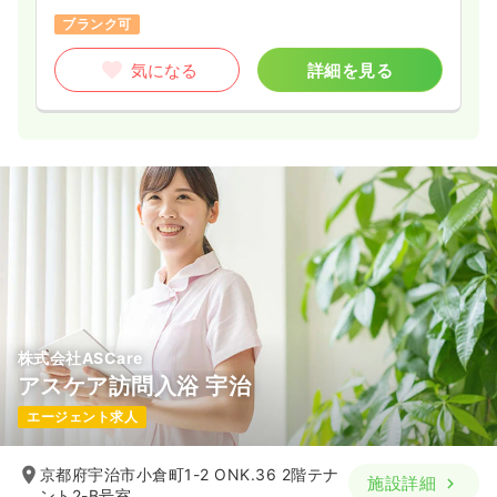
ブランク可
気になる
詳細を見る
株式会社ASCare
アスケア訪問入浴 宇治
エージェント求人
京都府宇治市小倉町1-2 ONK.36 2階テナ
施設詳細
ント2-B号室