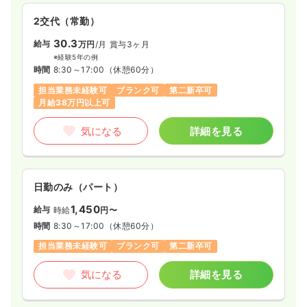
2交代（常勤）
一時募集休止
3交代（常勤）
30.3
給与
万円
/月
賞与3ヶ月
32.8
給与
万円
/月
賞与4ヶ月
※経験5年の例
※経験3年の例
時間
8:30～17:00
（休憩60分）
時間
8:30～17:00
（休憩60分）
担当業務未経験可
ブランク可
第二新卒可
4週8休以上
ブランク可
月給32万円以上可
月給38万円以上可
気になる
詳細を見る
気になる
詳細を見る
オペ室(手術室)
一般病院
正看護師
日勤のみ（パート）
1,450
2交代（常勤）
給与
時給
円〜
時間
8:30～17:00
（休憩60分）
32.5
給与
万円
/月
賞与4ヶ月
担当業務未経験可
ブランク可
第二新卒可
※経験3年の例
時間
8:30～17:00
（休憩60分）
気になる
詳細を見る
日祝休み
4週8休以上
オンコールあり
月給35万円以上可