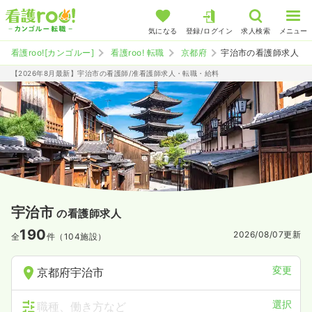
気になる
登録/ログイン
求人検索
メニュー
看護roo![カンゴルー]
看護roo! 転職
京都府
宇治市の看護師求人
【2026年8月最新】宇治市の看護師/准看護師求人・転職・給料
宇治市
の看護師求人
190
2026/08/07
更新
全
件（104施設）
変更
京都府宇治市
選択
職種、働き方など