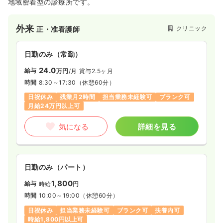
地域密着型の診療所です。
※経験3年の例
時間
8:30～17:00
（休憩60分）
気になる
詳細を見る
4週8休以上
ブランク可
月給37万円以上可
外来
クリニック
正・准看護師
気になる
詳細を見る
日勤のみ（パート）
日勤のみ（常勤）
1,500
24.0
給与
時給
円〜
給与
万円
/月
賞与2.5ヶ月
時間
8:30～17:00
（休憩60分）
時間
8:30～17:30
（休憩60分）
一時募集休止
3交代（常勤）
日祝休み
時給1,500円以上可
日祝休み
残業月2時間
担当業務未経験可
ブランク可
給与
お問い合わせください
月給24万円以上可
時間
8:30～17:00
（休憩60分）
気になる
詳細を見る
気になる
詳細を見る
4週8休以上
ブランク可
気になる
詳細を見る
外来
一般病院
正・准看護師
日勤のみ（パート）
一時募集休止
日勤のみ（常勤）
透析
一般病院
正看護師
1,800
給与
時給
円
給与
お問い合わせください
時間
10:00～19:00
（休憩60分）
時間
8:30～17:00
一時募集休止
日勤のみ（常勤）
日祝休み
担当業務未経験可
ブランク可
扶養内可
ブランク可
時給1,800円以上可