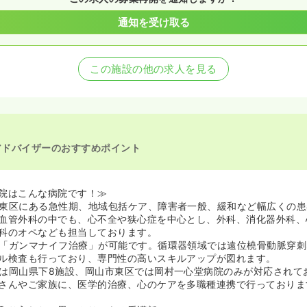
通知を受け取る
この施設の他の求人を見る
アドバイザーのおすすめポイント
院はこんな病院です！≫
東区にある急性期、地域包括ケア、障害者一般、緩和など幅広くの患
血管外科の中でも、心不全や狭心症を中心とし、外科、消化器外科、
科のオペなども担当しております。
「ガンマナイフ治療」が可能です。循環器領域では遠位橈骨動脈穿刺
ル検査も行っており、専門性の高いスキルアップが図れます。
は岡山県下8施設、岡山市東区では岡村一心堂病院のみが対応されて
さんやご家族に、医学的治療、心のケアを多職種連携で行っておりま