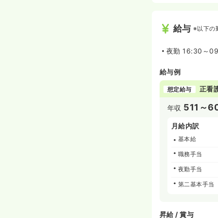
給与
※以下の
夜勤
16:30～09
給与例
正看
想定給与
511～6
年収
月給内訳
基本給
職務手当
夜勤手当
第二基本手当
昇給 / 賞与