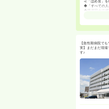
≪「ほめ育」を
◆「すべての人
◆職員同士で感
る）」文化を導
◆患者様に対し
す
◆教育体制が充
学習可能です。
プします。
◆勤務されてい
【急性期病院でも
ちもわかってい
実】まだまだ現場
ます。
す♪
≪働きやすい職
◆2交替・3交
わせた多様な勤
◆単身・女性限
生活に非常に便
◆半日有給の取
≪残業が少なく
◆年間休日は近
っかり休んでリ
◆職員口コミデ