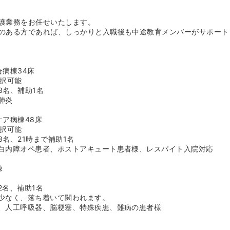
を大切にしたい方にも非常にオススメです。
護業務をお任せいたします。
全力応援！県知事賞受賞の実績あり≫
のある方であれば、しっかりと入職後も中途教育メンバーがサポート
育て応援企業」として県知事賞を受賞した実績があり、子育て支援に
なかよし院内保育園」があり、生後2か月から就学前まで利用可能で
容院や通院など「仕事をしていない時の一時預かり」にも対応してお
サポートしてくれます。
合病棟34床
制度や夜勤免除、二交代夜勤制などの選択肢があり、ライフステージ
選択可能
ます。
3名、補助1名
肺炎
ケア病棟48床
選択可能
名、21時まで補助1名
白内障オペ患者、ポストアキュート患者様、レスパイト入院対応
棟
2名、補助1名
少なく、落ち着いて関われます。
、人工呼吸器、脳梗塞、特殊疾患、難病の患者様