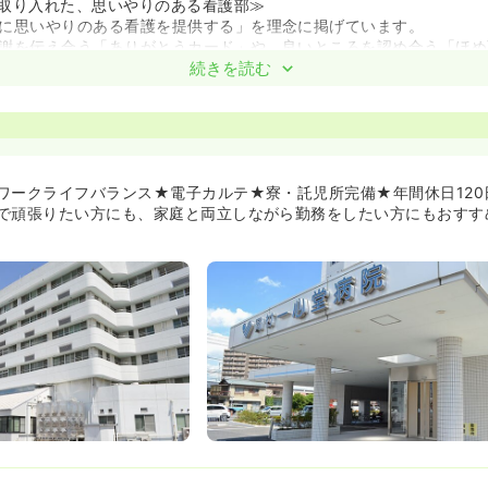
取り入れた、思いやりのある看護部≫
に思いやりのある看護を提供する」を理念に掲げています。
謝を伝え合う「ありがとうカード」や、良いところを認め合う「ほめ
入。心理的安全性が高く、イキイキと働ける職場づくりを行っていま
続きを読む
てだけでなく、一緒に働く仲間への「思いやり」も大切にしている温
実しており、eラーニング（オンデマンド）研修を中心に、自宅でも
また、県看護協会研修への参加費全額支援など、キャリアアップを強
る看護師の多くが転職経験のある中途組です。そのため、入社後の不
ワークライフバランス★電子カルテ★寮・託児所完備★年間休日120
ただけるケースが多く、理解できるからこそのフォローや教育をいた
で頑張りたい方にも、家庭と両立しながら勤務をしたい方にもおすす
場なので長く勤務することができます！≫
替の選択が可能です。また、日勤パート、夜勤専従など、ご自身の生
務形態が相談できます。
定の看護師寮を完備しています。病院敷地に隣接しており、スーパー
利な環境のため、県外や遠方からの方にもおすすめです。
得なども可能です！
、休みもしっかり取れる環境です≫
隣病院の平均よりも非常に多く120日あります、メリハリを付けて、
フレッシュ」ができます。
ータ等では月間の残業時間が非常に少ない実績も報告されており、急