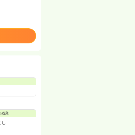
定残業
なし