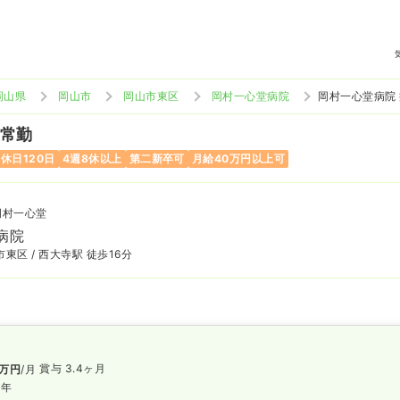
岡山県
岡山市
岡山市東区
岡村一心堂病院
岡村一心堂病院
 常勤
休日120日
4週8休以上
第二新卒可
月給40万円以上可
岡村一心堂
病院
東区 / 西大寺駅 徒歩16分
賞与 3.4ヶ月
万円
/月
/年