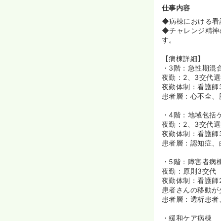
もプライベート
仕事内容
◆病棟における看
≪子育て両立を
◆チャレンジ精神
◆「おかやま子
す。
◆院内保育所「
◆保育園は、美
【病棟詳細】
ースの息抜きも
・3階：急性期混
◆短時間正社員
夜勤：2、3交代
て働き続けられ
夜勤体制：看護師
患者層：心不全、
・4階：地域包括
夜勤：2、3交代
夜勤体制：看護師3
患者層：認知症、
・5階：障害者病
夜勤：原則3交代
夜勤体制：看護師
患者さんの移動が
患者層：透析患者
・緩和ケア病棟