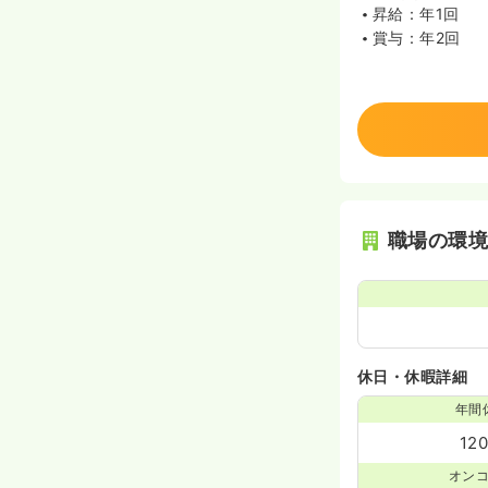
昇給：年1回
賞与：年2回
職場の環
休日・休暇詳細
年間
12
オン