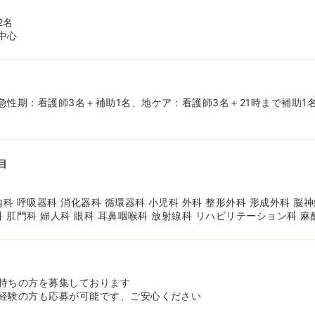
2名
中心
急性期：看護師3名＋補助1名、地ケア：看護師3名＋21時まで補助1
目
内科 呼吸器科 消化器科 循環器科 小児科 外科 整形外科 形成外科 脳
科 肛門科 婦人科 眼科 耳鼻咽喉科 放射線科 リハビリテーション科 麻
持ちの方を募集しております
経験の方も応募が可能です、ご安心ください