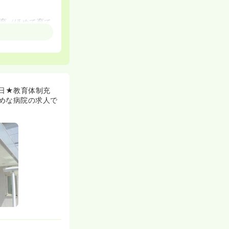
育（ほめて育て
す。
かい組織風土で
勤務時間内でも
力にバックアッ
安や心配な気持
日★教育体制充
だくことが出来
めな病院の求人で
活スタイルに合
まで徒歩1分と
「休むときはし
性期を学びつつ