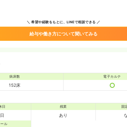
希望や経験をもとに、LINEで相談できる
給与や働き方について聞いてみる
境
病床数
電子カルテ
152床
休日
残業
固
0日
あり
コール