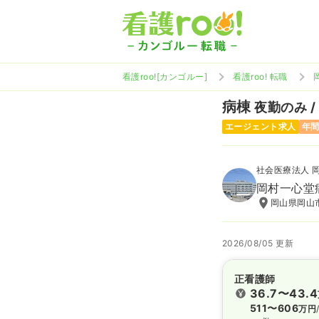
看護roo![カンゴルー]
看護roo! 転職
病棟
夜勤のみ /
エージェント求人
年間
社会医療法人 
岡村一心堂
岡山県岡山市
2026/08/05 更新
正看護師
36.7〜43.4
511〜606
万円