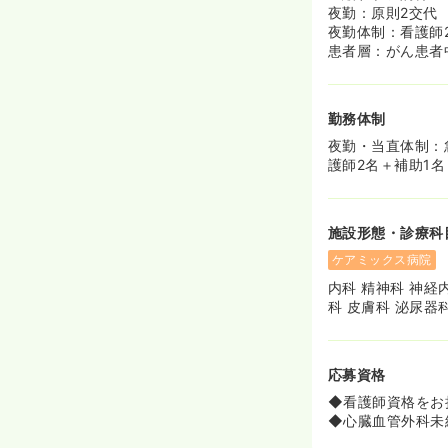
夜勤：原則2交代
夜勤体制：看護師
患者層：がん患者
勤務体制
夜勤・当直体制：
護師2名＋補助1名
施設形態・診療科
ケアミックス病院
内科 精神科 神経
科 皮膚科 泌尿器
応募資格
◆看護師資格をお
◆心臓血管外科未