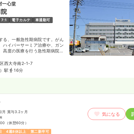
村一心堂
:30
（休憩60分）
病院
日
オンコールあり
月給24万円以上可
7:1
電子カルテ
車通勤可
ート）
する、一般急性期病院です。がん
わせください
、ハイパーサーミア治療や、ガン
気になる
:00
、高度の医療を行う急性期病院で
では数少ない緩和ケア病棟もあ
り
との連携も図っています。
西大寺南2-1-7
）駅
16分
勤）
4.4
万円
/月
賞与3.5ヶ月
）
気になる
:00
（休憩60分）
円
/月
賞与3.2ヶ月
気になる
例
間休日120日
月給24万円以上可
:00
（休憩60分）
日
4週8休以上
第二新卒可