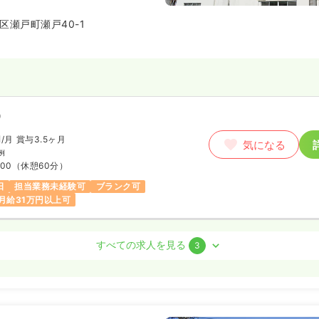
密着型の病院として地域医療に貢
区瀬戸町瀬戸40-1
）
円
/月
賞与3.5ヶ月
気になる
例
:00
（休憩60分）
日
担当業務未経験可
ブランク可
月給31万円以上可
看護師
すべての求人を見る
3
勤）
円
/月
賞与3.5ヶ月
気になる
の例