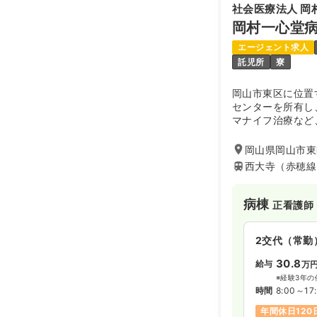
社会医療法人 岡
時間
8:00～16
岡村一心堂
年間休日120
エージェント求人
託児所
寮
日勤のみ（パ
岡山市東区に位置
給与
お問い合
センターを所有し
時間
8:30～17
マナイフ治療など
す。一方で岡山県
オンコールあ
り、がんセンター
岡山県岡山市東区
西大寺（赤穂線
外来
正看護師
病棟
正看護師
日勤のみ（常
18.8〜2
給与
2交代（常勤
※一例
30.8
給与
時間
8:30～17
万
※経験3年の
日祝休み
年
時間
8:00～17
年間休日120