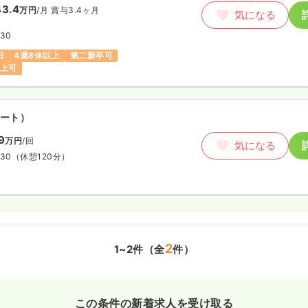
3.4
万円
/月
賞与3.4ヶ月
気になる
:30
日
4週8休以上
第二新卒可
以上可
ート）
9
万円
/回
気になる
:30
（休憩120分）
2
1~2件（全
件）
この条件の新着求人を受け取る