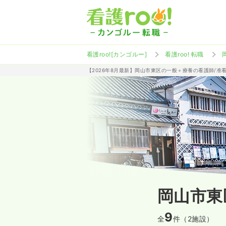
看護roo![カンゴルー]
看護roo! 転職
【2026年8月最新】岡山市東区の一般＋療養の看護師/准
岡山市東
9
全
件（2施設）