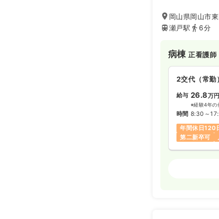
以上にわたり地域
献してきました。
岡山県岡山市東
瀬戸駅
6分
病棟
正看護師
2交代（常勤
26.8
給与
万
※経験4年の
時間
8:30～17
年間休日120
第二新卒可
訪問看護
正
日勤のみ（常
24.3
給与
万
※経験10年