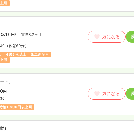
以上可
）
5.1
万円
/月
賞与3.2ヶ月
気になる
:30
（休憩60分）
日
4週8休以上
第二新卒可
以上可
ート）
00
円
気になる
:30
時給1,500円以上可
勤）