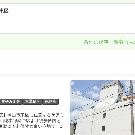
東区
条件の保存・新着求人
電子カルテ
車通勤可
託児所
院】岡山市東区に位置するケアミ
R山陽本線瀬戸駅より徒歩圏内と
通勤にも利便性の良い立地で、一
を有しています。開院以来30年