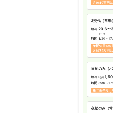
月給40万円
3交代（常勤
29.6〜3
給与
※一例
時間
8:30～17
年間休日120
月給35万円
日勤のみ（パ
1,5
給与
時給
時間
8:30～17
第二新卒可
夜勤のみ（常