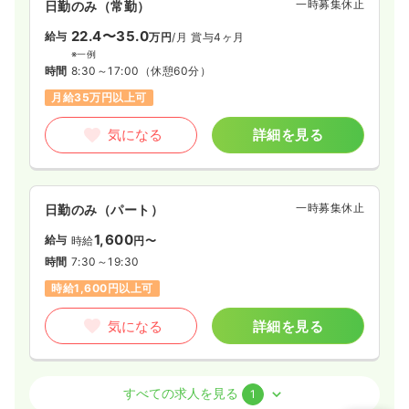
一時募集休止
日勤のみ（常勤）
22.4〜35.0
給与
万円
/月
賞与4ヶ月
※一例
時間
8:30～17:00
（休憩60分）
月給35万円以上可
気になる
詳細を見る
一時募集休止
日勤のみ（パート）
1,600
給与
時給
円〜
時間
7:30～19:30
時給1,600円以上可
気になる
詳細を見る
介護・福祉系
デイケア・デイサービス
正・准看護師
すべての求人を見る
1