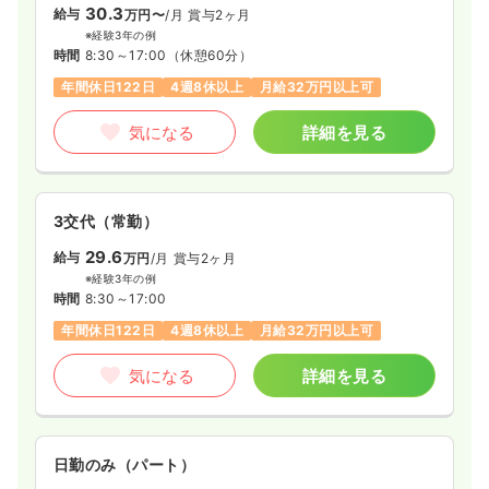
第二新卒可
時給1,500円以上可
30.3
給与
万円〜
/月
賞与2ヶ月
※経験3年の例
気になる
詳細を見る
時間
8:30～17:00
（休憩60分）
年間休日122日
4週8休以上
月給32万円以上可
オペ室(手術室)
一般病院
正看護師
気になる
詳細を見る
日勤のみ（常勤）
28.5
給与
万円
/月
賞与2ヶ月
3交代（常勤）
※経験7年の例
29.6
給与
万円
/月
賞与2ヶ月
時間
8:30～17:00
（休憩60分）
※経験3年の例
日祝休み
オンコールあり
担当業務未経験可
時間
8:30～17:00
第二新卒可
月給40万円以上可
年間休日122日
4週8休以上
月給32万円以上可
気になる
詳細を見る
気になる
詳細を見る
一時募集休止
日勤のみ（パート）
日勤のみ（パート）
1,500
給与
時給
円