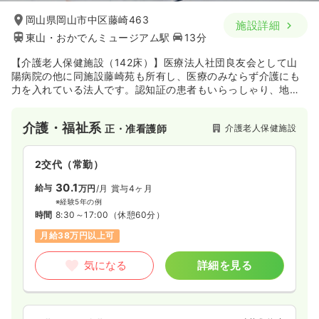
岡山県岡山市中区藤崎463
施設詳細
東山・おかでんミュージアム駅
13分
【介護老人保健施設（142床）】医療法人社団良友会として山
陽病院の他に同施設藤崎苑も所有し、医療のみならず介護にも
力を入れている法人です。認知証の患者もいらっしゃり、地域
に密着した施設です。
介護・福祉系
介護老人保健施設
正・准看護師
2交代（常勤）
30.1
給与
万円
/月
賞与4ヶ月
※経験5年の例
時間
8:30～17:00
（休憩60分）
月給38万円以上可
気になる
詳細を見る