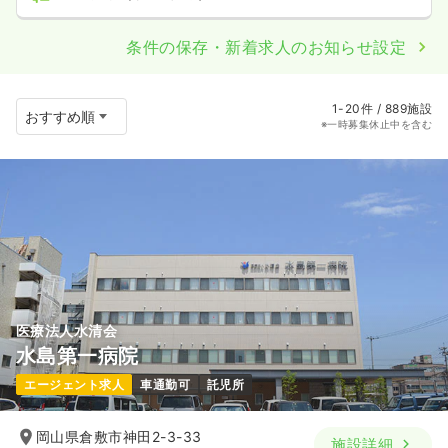
条件の保存・新着求人のお知らせ設定
1-20件 / 889施設
※一時募集休止中を含む
医療法人水清会
水島第一病院
エージェント求人
車通勤可
託児所
岡山県倉敷市神田2-3-33
施設詳細