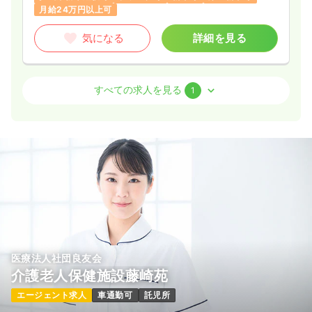
月給24万円以上可
気になる
詳細を見る
介護・福祉系
介護老人保健施設
正・准看護師
すべての求人を見る
1
一時募集休止
2交代（常勤）
27.4〜28.4
給与
万円
/月
賞与50.0〜60.0万円
※一例
時間
8:30～17:30
（休憩60分）
担当業務未経験可
ブランク可
第二新卒可
月給28万円以上可
気になる
詳細を見る
医療法人社団良友会
介護老人保健施設藤崎苑
エージェント求人
車通勤可
託児所