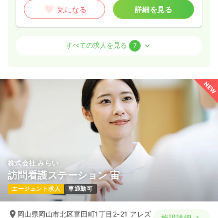
気になる
詳細を見る
透析
一般病院
正・准看護師
すべての求人を見る
7
日勤のみ（常勤）
24.1
給与
万円
/月
賞与3.7ヶ月
NEW
※経験2年の例
時間
8:00～17:00
（休憩60分）
日曜休み
4週8休以上
第二新卒可
月給27万円以上可
気になる
詳細を見る
株式会社 みらい
外来
一般病院
正看護師
訪問看護ステーション 宙
エージェント求人
車通勤可
一時募集休止
日勤のみ（常勤）
23.9
給与
万円
/月
賞与3.7ヶ月
岡山県岡山市北区富田町1丁目2-21 アレズ
施設詳細