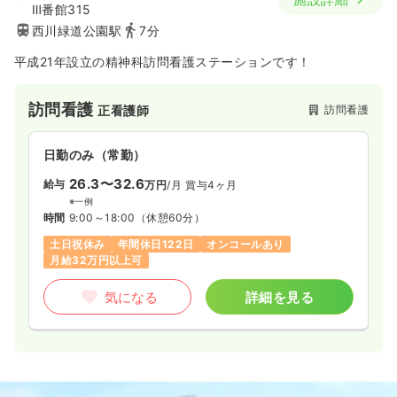
※経験5年の例
Ⅲ番館315
時間
9:00～18:00
（休憩60分）
西川緑道公園駅
7分
4週8休以上
ブランク可
第二新卒可
月給38万円以上可
平成21年設立の精神科訪問看護ステーションです！
気になる
詳細を見る
訪問看護
訪問看護
正看護師
日勤のみ（常勤）
一時募集休止
2交代（常勤）
26.3〜32.6
給与
万円
/月
賞与4ヶ月
30.3
給与
万円
/月
賞与3.7ヶ月
※一例
時間
※経験5年の例
9:00～18:00
（休憩60分）
時間
9:00～18:00
（休憩60分）
土日祝休み
年間休日122日
オンコールあり
4週8休以上
ブランク可
第二新卒可
月給32万円以上可
月給40万円以上可
気になる
詳細を見る
気になる
詳細を見る
一時募集休止
日勤のみ（パート）