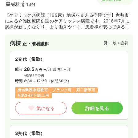
栄駅
13分
【ケアミックス病院（199床）地域を支える病院です】倉敷市
にある介護医療院併設のケアミックス病院です。2016年7月に
病棟が新しくなりり、より働きやすく、患者様が安心できる環
境ができました。水清会グループに所属し、系列施設との連携
や、病院内にステーションのある訪問看護など在宅分野へも取
病棟
一般＋療養
正・准看護師
り組みを活発に行なっております。患者様との中長期的な関わ
りを目指したい方や、ワークライフバランスを大切にしたい方
にも人気な病院です。公共交通機関での通勤も可能です。
2交代（常勤）
28.5
給与
万円〜
/月
賞与4ヶ月
※経験3年の例
時間
8:30～17:30
（休憩60分）
担当業務未経験可
ブランク可
第二新卒可
月給34万円以上可
気になる
詳細を見る
3交代（常勤）