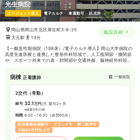
光生病院
気になる
詳細を見る
日勤のみ（パート）
エージェント求人
電子カルテ
車通勤可
託児所
給与
お問い合わせください
時間
8:30～17:00
オペ室(手術室)
一般病院
正看護師
岡山県岡山市北区厚生町3-8-35
オンコールあり
施設詳細
大元駅
13分
日勤のみ（常勤）
気になる
詳細を見る
【一般急性期病院（198床）/電子カルテ導入】岡山大学病院の
26.2
給与
万円〜
/月
賞与3.2ヶ月
高度先進医療と連携した整形外科領域で、人工股関節・膝関節
※経験5年の例
や、スポーツ外来での肩・肘関節や交通外傷、脳神経外科領域
外来
時間
8:30～17:30
（休憩60分）
一般＋療養
正看護師
のパーキンソン病の深部神経電極刺激療法、形成外科領域のリ
ンパ浮腫や乳癌術後の乳房形成手術や性同一性障害などに力を
年間休日126日
オンコールあり
第二新卒可
病棟
一般病院
正看護師
いれています。また、岡山大学病院の救急医療より6人の救急専
月給27万円以上可
一時募集休止
日勤のみ（常勤）
門医を派遣しており、大学と連携した高度三次救急や岡山市民
病院のER型救急の後方支援としての機能と共に、ニ次救急医療
18.8〜24.4
給与
万円
/月
賞与3.5ヶ月
気になる
詳細を見る
2交代（常勤）
や、高齢化する地域のため診療所の先生方と力を合わせて在宅
※一例
医療に力を入れております。
32.1
時間
8:30～17:00
（休憩60分）
給与
万円
/月
賞与2ヶ月
※経験3年の例
日祝休み
年間休日120日
月給24万円以上可
時間
8:00～16:30
（休憩60分）
一時募集休止
日勤のみ（パート）
担当業務未経験可
ブランク可
第二新卒可
気になる
詳細を見る
1,500
給与
時給
円〜
月給40万円以上可
時間
8:30～17:30