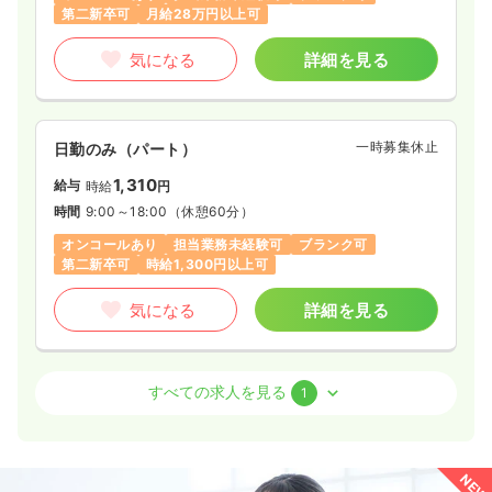
第二新卒可
月給28万円以上可
ブランク可
第二新卒可
月給30万円以上可
気になる
詳細を見る
気になる
詳細を見る
検診・健診
健診センター
正・准看護師
一時募集休止
日勤のみ（パート）
1,310
給与
時給
円
日勤のみ（常勤）
時間
9:00～18:00
（休憩60分）
23.1
給与
万円
/月
賞与4ヶ月
オンコールあり
担当業務未経験可
ブランク可
※経験4年の例
第二新卒可
時給1,300円以上可
時間
8:00～17:00
日祝休み
担当業務未経験可
第二新卒可
気になる
詳細を見る
月給28万円以上可
気になる
詳細を見る
訪問看護
訪問看護
正看護師 / 管理職
すべての求人を見る
1
日勤のみ（常勤）
34.0〜37.1
給与
万円
/月
賞与2ヶ月
NEW