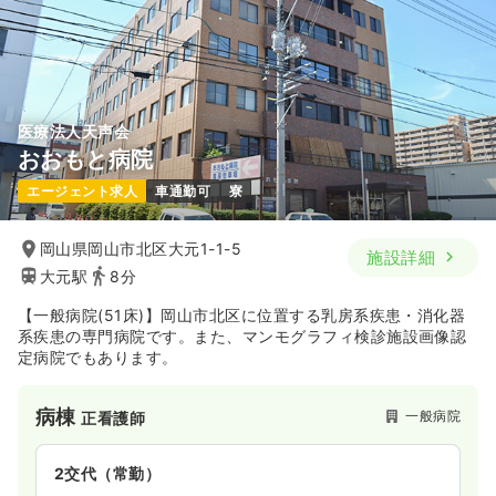
第二新卒可
月給37万円以上可
気になる
詳細を見る
医療法人天声会
おおもと病院
一時募集休止
2交代（常勤）
エージェント求人
車通勤可
寮
33.7
給与
万円
/月
賞与2ヶ月
※経験9年の例
時間
8:45～17:15
岡山県岡山市北区大元1-1-5
施設詳細
第二新卒可
月給33万円以上可
大元駅
8分
【一般病院(51床)】岡山市北区に位置する乳房系疾患・消化器
気になる
詳細を見る
系疾患の専門病院です。また、マンモグラフィ検診施設画像認
定病院でもあります。
一時募集休止
日勤のみ（パート）
病棟
一般病院
正看護師
1,400〜1,500
給与
時給
円
時間
8:45～17:15
2交代（常勤）