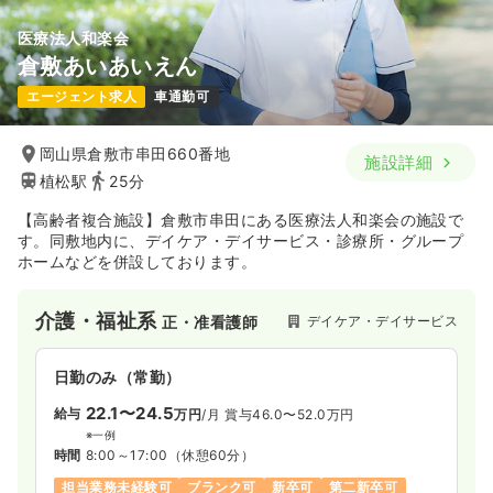
医療法人和楽会
倉敷あいあいえん
エージェント求人
車通勤可
岡山県倉敷市串田660番地
施設詳細
植松駅
25分
【高齢者複合施設】倉敷市串田にある医療法人和楽会の施設で
す。同敷地内に、デイケア・デイサービス・診療所・グループ
ホームなどを併設しております。
介護・福祉系
デイケア・デイサービス
正・准看護師
日勤のみ（常勤）
22.1〜24.5
給与
万円
/月
賞与46.0〜52.0万円
※一例
時間
8:00～17:00
（休憩60分）
担当業務未経験可
ブランク可
新卒可
第二新卒可