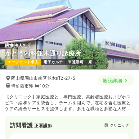
1,500
給与
時給
円〜
時間
9:00～18:00
（休憩60分）
ブランク可
第二新卒可
時給1,500円以上可
気になる
詳細を見る
医療法人社団
かとう内科並木通り診療所
オペ室(手術室)
一般病院
正看護師
エージェント求人
電子カルテ
車通勤可
寮
一時募集休止
日勤のみ（常勤）
岡山県岡山市南区並木町2-27-5
施設詳細
22.0〜26.0
給与
万円
/月
賞与2回
備前西市駅
10分
※一例
時間
9:00～18:00
【クリニック】家庭医療と、専門医療、高齢者医療およびホス
ピス・緩和ケアを統合し、チームを組んで、在宅を含む医療と
4週8休以上
第二新卒可
月給26万円以上可
ケアの総合サービスを提供します。多用な職種と多彩な人材の
チーム医療によるケアの提供をしています。
気になる
詳細を見る
訪問看護
クリニック
正看護師
その他
一般病院
正・准看護師