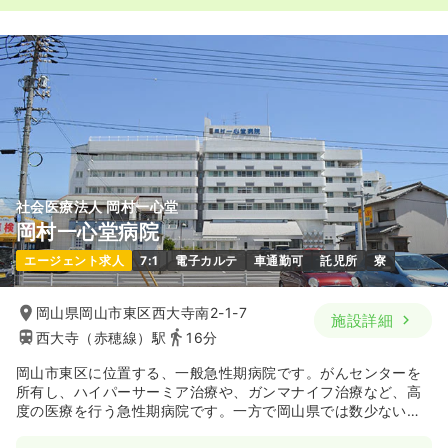
社会医療法人 岡村一心堂
岡村一心堂病院
エージェント求人
7:1
電子カルテ
車通勤可
託児所
寮
岡山県岡山市東区西大寺南2-1-7
施設詳細
西大寺（赤穂線）駅
16分
岡山市東区に位置する、一般急性期病院です。がんセンターを
所有し、ハイパーサーミア治療や、ガンマナイフ治療など、高
度の医療を行う急性期病院です。一方で岡山県では数少ない緩
和ケア病棟もあり、がんセンターとの連携も図っています。