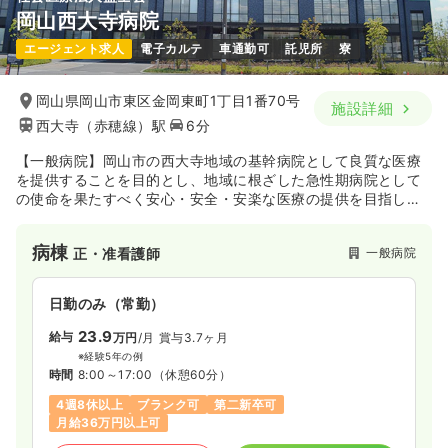
岡山西大寺病院
一時募集休止
日勤のみ（常勤）
エージェント求人
電子カルテ
車通勤可
託児所
寮
18.5〜29.8
給与
万円
/月
賞与2.2ヶ月
※一例
時間
8:30～17:00
（休憩60分）
岡山県岡山市東区金岡東町1丁目1番70号
施設詳細
西大寺（赤穂線）駅
6分
日祝休み
第二新卒可
月給29万円以上可
【一般病院】岡山市の西大寺地域の基幹病院として良質な医療
気になる
詳細を見る
を提供することを目的とし、地域に根ざした急性期病院として
の使命を果たすべく安心・安全・安楽な医療の提供を目指し診
療を行っております。救急医療への取り組みの強化、在宅治療
その他
一般病院
正看護師
に向けてのリハビリテーション強化、積極的な後方支援病院の
病棟
一般病院
正・准看護師
役割、地域連携パスによる大腿骨頚部骨折、脳梗塞患者様への
地域ぐるみの医療活動など地域医療支援の活動を活発に行って
一時募集休止
日勤のみ（常勤）
おります。
日勤のみ（常勤）
19.0〜25.7
給与
万円
/月
賞与2ヶ月
23.9
給与
万円
/月
賞与3.7ヶ月
※一例
時間
8:30～17:00
（休憩60分）
※経験5年の例
時間
8:00～17:00
（休憩60分）
日祝休み
第二新卒可
月給25万円以上可
4週8休以上
ブランク可
第二新卒可
月給36万円以上可
気になる
詳細を見る