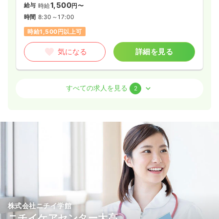
1,500
給与
時給
円〜
時間
8:30～17:00
（休憩60分）
時間
8:30～17:00
日祝休み
オンコールあり
担当業務未経験可
時給1,500円以上可
第二新卒可
時給1,500円以上可
気になる
詳細を見る
気になる
詳細を見る
外来
内視鏡
一般病院
正看護師
一般病院
正・准看護師
すべての求人を見る
2
一時募集休止
日勤のみ（常勤）
日勤のみ（常勤）
20.0
22.5〜37.1
給与
給与
万円〜
/月
賞与1.7ヶ月
万円
/月
賞与2.2ヶ月
※一例
※一例
時間
8:30～17:00
時間
8:30～17:00
（休憩60分）
日祝休み
月給20万円以上可
日祝休み
第二新卒可
月給37万円以上可
気になる
詳細を見る
気になる
詳細を見る
株式会社ニチイ学館
ニチイケアセンター大高
一時募集休止
日勤のみ（パート）
一時募集休止