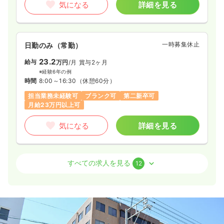
気になる
詳細を見る
オンコールあり
第二新卒可
時給1,500円以上可
気になる
詳細を見る
一時募集休止
日勤のみ（常勤）
23.2
給与
万円
/月
賞与2ヶ月
※経験6年の例
時間
8:00～16:30
（休憩60分）
担当業務未経験可
ブランク可
第二新卒可
月給23万円以上可
気になる
詳細を見る
外来
一般病院
正看護師
すべての求人を見る
12
日勤のみ（常勤）
22.5〜37.1
給与
万円
/月
賞与2ヶ月
※一例
時間
8:45～17:15