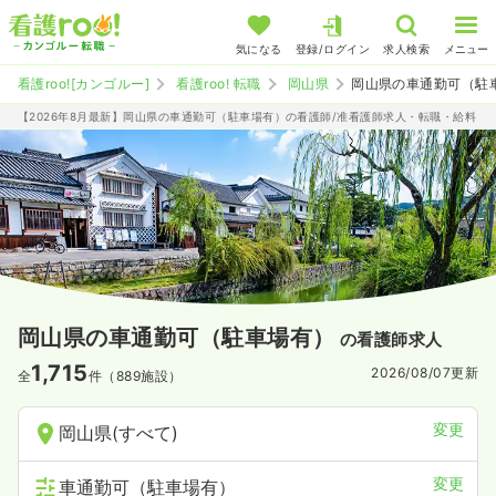
気になる
登録/ログイン
求人検索
メニュー
看護roo![カンゴルー]
看護roo! 転職
岡山県
岡山県の車通勤可（駐
【2026年8月最新】岡山県の車通勤可（駐車場有）の看護師/准看護師求人・転職・給料
岡山県の車通勤可（駐車場有）
の看護師求人
1,715
2026/08/07
更新
全
件（889施設）
変更
岡山県(すべて)
変更
車通勤可（駐車場有）