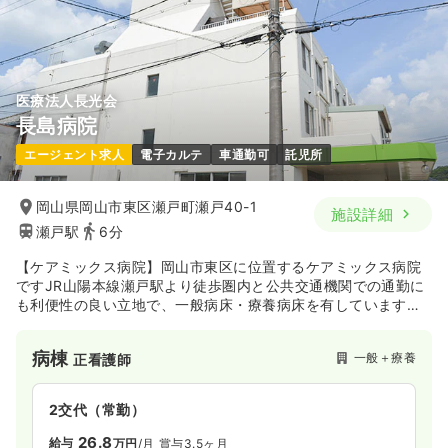
年間休日120日
第二新卒可
月給34万円以上可
気になる
詳細を見る
医療法人長光会
長島病院
日勤のみ（パート）
エージェント求人
電子カルテ
車通勤可
託児所
1,500
給与
時給
円
時間
8:30～17:30
岡山県岡山市東区瀬戸町瀬戸40-1
施設詳細
第二新卒可
時給1,500円以上可
瀬戸駅
6分
気になる
詳細を見る
【ケアミックス病院】岡山市東区に位置するケアミックス病院
ですJR山陽本線瀬戸駅より徒歩圏内と公共交通機関での通勤に
も利便性の良い立地で、一般病床・療養病床を有しています。
開院以来30年以上にわたり地域密着型の病院として地域医療に
一時募集休止
3交代（常勤）
貢献してきました。
病棟
一般＋療養
正看護師
28.6〜34.1
給与
万円
/月
賞与3.2ヶ月
※一例
時間
8:30～17:30
（休憩60分）
2交代（常勤）
年間休日120日
第二新卒可
月給34万円以上可
26.8
給与
万円
/月
賞与3.5ヶ月