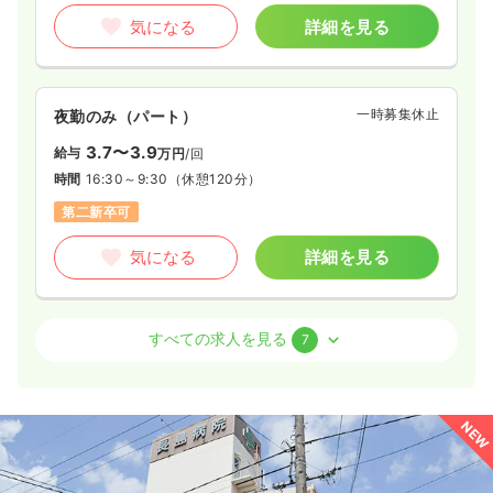
気になる
詳細を見る
一時募集休止
夜勤のみ（パート）
3.7〜3.9
給与
万円
/回
時間
16:30～9:30
（休憩120分）
第二新卒可
気になる
詳細を見る
外来
一般病院
正看護師
すべての求人を見る
7
2交代（常勤）
28.6〜34.1
給与
万円
/月
賞与3.2ヶ月
NEW
※一例
時間
8:30～17:30
（休憩60分）