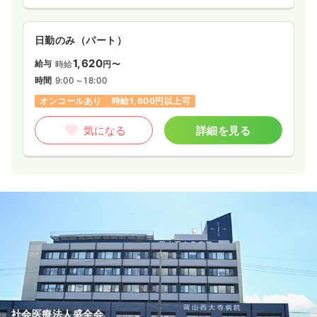
日勤のみ（常勤）
24.7〜39.2
給与
万円
/月
賞与2ヶ月
日勤のみ（パート）
※一例
時間
8:00～16:30
1,620
給与
時給
円〜
日祝休み
第二新卒可
月給39万円以上可
時間
9:00～18:00
オンコールあり
時給1,600円以上可
気になる
詳細を見る
気になる
詳細を見る
一時募集休止
日勤のみ（パート）
1,400〜1,500
給与
時給
円
時間
8:00～16:30
日祝休み
第二新卒可
時給1,500円以上可
気になる
詳細を見る
介護・福祉系
一般病院
正看護師
社会医療法人盛全会