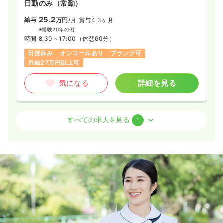
日勤のみ（常勤）
25.2
給与
万円
/月
賞与4.3ヶ月
一時募集休止
日勤のみ（常勤）
※経験20年の例
22.0〜26.0
給与
時間
8:30～17:00
（休憩60分）
万円
/月
賞与2回
※一例
日祝休み
オンコールあり
ブランク可
時間
9:00～18:00
月給27万円以上可
日祝休み
4週8休以上
第二新卒可
月給26万円以上可
気になる
詳細を見る
気になる
詳細を見る
病棟
クリニック
正看護師
すべての求人を見る
1
一時募集休止
日勤のみ（パート）
一時募集休止
2交代（常勤）
給与
お問い合わせください
24.0〜29.0
給与
万円
/月
賞与4.3ヶ月
時間
9:00～18:00
※一例
日祝休み
第二新卒可
時間
8:30～17:00
（休憩60分）
月給29万円以上可
気になる
詳細を見る
気になる
詳細を見る