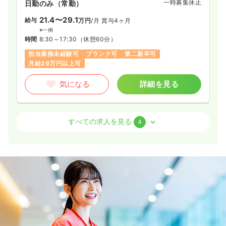
一時募集休止
日勤のみ（常勤）
21.4〜29.1
給与
万円
/月
賞与4ヶ月
※一例
時間
8:30～17:30
（休憩60分）
担当業務未経験可
ブランク可
第二新卒可
月給29万円以上可
気になる
詳細を見る
外来
一般＋療養
正看護師
すべての求人を見る
4
2交代（常勤）
25.8
給与
万円
/月
賞与4ヶ月
※経験3年の例
時間
9:00～18:00
（休憩60分）
4週8休以上
担当業務未経験可
ブランク可
第二新卒可
月給32万円以上可
気になる
詳細を見る