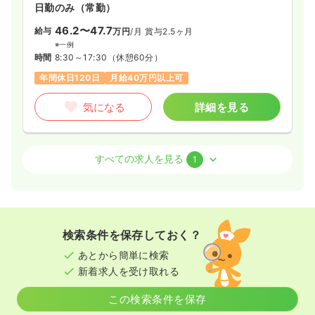
の12サービスを提供しております。
日勤のみ（常勤）
46.2〜47.7
給与
万円
/月
賞与2.5ヶ月
※一例
時間
8:30～17:30
（休憩60分）
年間休日120日
月給40万円以上可
気になる
詳細を見る
訪問看護
有料老人ホーム
正看護師 / 管理職
すべての求人を見る
1
2交代（常勤）
45.6〜47.1
給与
万円
/月
賞与2.5ヶ月
※一例
検索条件を保存しておく？
時間
8:30～17:30
あとから簡単に検索
年間休日120日
月給40万円以上可
新着求人を受け取れる
気になる
詳細を見る
この検索条件を保存