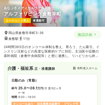
あなぶきメディカルケア株式会社
アルファリビング倉敷幸町
日勤のみ（パート）
エージェント求人
車通勤可
1,400
給与
時給
円〜
時間
9:00～18:00
（休憩60分）
岡山県倉敷市幸町5-36
施設詳細
倉敷駅
11分
担当業務未経験可
ブランク可
第二新卒可
時給1,400円以上可
24時間365日のオンコール体制を整え、胃ろう、たん吸引、イ
ンスリン注射などの高度な医療的ケアに対応。主治医や近隣の
気になる
詳細を見る
基幹病院（倉敷中央病院等）と密に連携し、リハビリから終末
期の看取りまで、住み慣れた居室での「安心の医療サポート」
を提供します。
介護・福祉系
訪問看護
有料老人ホーム
正・准看護師
一般＋療養
正看護師
日勤のみ（常勤）
日勤のみ（常勤）
25.0〜28.1
24.0
給与
万円
/月
賞与2ヶ月
給与
万円〜
/月
賞与4ヶ月
※一例
※経験3年の例
時間
9:00～18:00
時間
8:30～17:30
（休憩60分）
オンコールあり
担当業務未経験可
ブランク可
4週8休以上
オンコールあり
担当業務未経験可