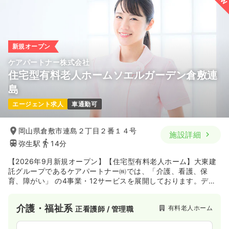
※一例
時間
9:00～18:00
（休憩60分）
月給37万円以上可
新規オープン
気になる
詳細を見る
ケアパートナー株式会社
住宅型有料老人ホームソエルガーデン倉敷連
島
エージェント求人
車通勤可
岡山県倉敷市連島２丁目２番１４号
施設詳細
弥生駅
14分
【2026年9月新規オープン】【住宅型有料老人ホーム】大東建
託グループであるケアパートナー㈱では、「介護、看護、保
育、障がい」 の4事業・12サービスを展開しております。デイ
サービス（通所介護）を中心に、訪問介護、訪問看護、居宅介
護支援、住宅型有料老人ホーム、サービス付き高齢者向け住
介護・福祉系
有料老人ホーム
正看護師 / 管理職
宅、高齢者グループホーム、福祉用具貸与・販売、家政婦紹介
サービス、障がい者総合支援、障がい者グループホーム、保育