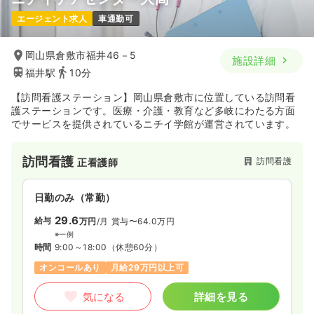
2交代（常勤）
エージェント求人
車通勤可
1,800
給与
給与
お問い合わせください
時給
円〜
時間
8:30～17:00
時間
8:30～17:00
岡山県倉敷市福井46－5
日祝休み
第二新卒可
施設詳細
日祝休み
時給1,800円以上可
福井駅
10分
気になる
詳細を見る
気になる
詳細を見る
【訪問看護ステーション】岡山県倉敷市に位置している訪問看
護ステーションです。医療・介護・教育など多岐にわたる方面
でサービスを提供されているニチイ学館が運営されています。
一時募集休止
日勤のみ（パート）
訪問看護
訪問看護
正看護師
1,400〜1,500
給与
時給
円
時間
8:30～17:00
（休憩60分）
日勤のみ（常勤）
日祝休み
第二新卒可
時給1,500円以上可
29.6
給与
万円
/月
賞与〜64.0万円
気になる
詳細を見る
※一例
時間
9:00～18:00
（休憩60分）
オンコールあり
月給29万円以上可
透析
一般病院
正・准看護師
気になる
詳細を見る