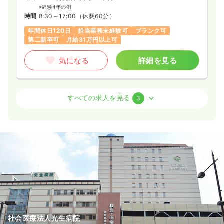
※経験4年の例
気になる
詳細を見る
時間
8:30～17:00
（休憩60分）
年間休日120日
担当業務未経験可
ブランク可
第二新卒可
月給31万円以上可
一時募集休止
夜勤のみ（常勤）
気になる
詳細を見る
35.2〜41.7
給与
万円
/月
賞与3.4ヶ月
※一例
時間
16:30～9:30
（休憩120分）
訪問看護
一般＋療養
正看護師
すべての求人を見る
3
年間休日120日
第二新卒可
月給40万円以上可
日勤のみ（常勤）
気になる
詳細を見る
24.3
給与
万円
/月
賞与3.5ヶ月
※経験10年の例
時間
8:00～16:30
（休憩60分）
一時募集休止
夜勤のみ（パート）
年間休日120日
オンコールあり
月給24万円以上可
3.7〜3.9
給与
万円
/回
気になる
詳細を見る
時間
16:30～9:30
（休憩120分）
第二新卒可
社会医療法人光生病院