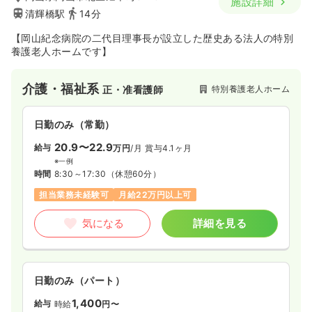
施設詳細
清輝橋駅
14分
【岡山紀念病院の二代目理事長が設立した歴史ある法人の特別
養護老人ホームです】
介護・福祉系
特別養護老人ホーム
正・准看護師
日勤のみ（常勤）
20.9〜22.9
給与
万円
/月
賞与4.1ヶ月
※一例
時間
8:30～17:30
（休憩60分）
担当業務未経験可
月給22万円以上可
気になる
詳細を見る
日勤のみ（パート）
1,400
給与
時給
円〜