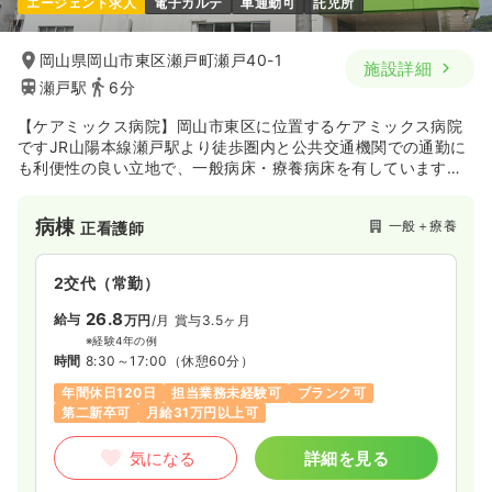
エージェント求人
電子カルテ
車通勤可
託児所
岡山県岡山市東区瀬戸町瀬戸40-1
施設詳細
瀬戸駅
6分
【ケアミックス病院】岡山市東区に位置するケアミックス病院
ですJR山陽本線瀬戸駅より徒歩圏内と公共交通機関での通勤に
も利便性の良い立地で、一般病床・療養病床を有しています。
開院以来30年以上にわたり地域密着型の病院として地域医療に
貢献してきました。
病棟
一般＋療養
正看護師
2交代（常勤）
26.8
給与
万円
/月
賞与3.5ヶ月
※経験4年の例
時間
8:30～17:00
（休憩60分）
年間休日120日
担当業務未経験可
ブランク可
第二新卒可
月給31万円以上可
気になる
詳細を見る