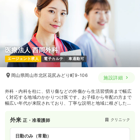
医療法人 西岡外科
エージェント求人
電子カルテ
車通勤可
岡山県岡山市北区花尻みどり町9-106
施設詳細
外科・内科を柱に、切り傷などの外傷から生活習慣病まで幅広
く対応する地域のかかりつけ医です。お子様から年配の方まで
幅広い年代が来院されており、丁寧な説明と地域に根ざした親
身な対応が特徴です。
外来
クリニック
正・准看護師
日勤のみ（常勤）