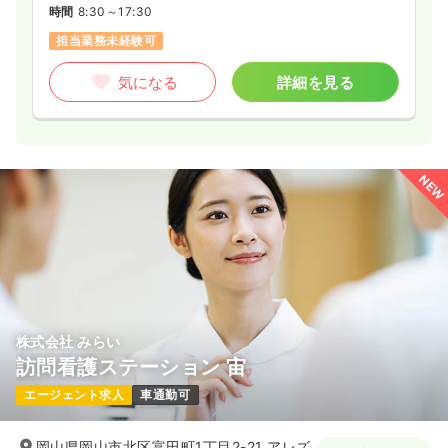
時間
8:30～17:30
担当業務未経験可
気になる
詳細を見る
NEW
株式会社 みらい
訪問看護ステーション 宙
エージェント求人
車通勤可
岡山県岡山市北区富田町1丁目2-21 アレズ