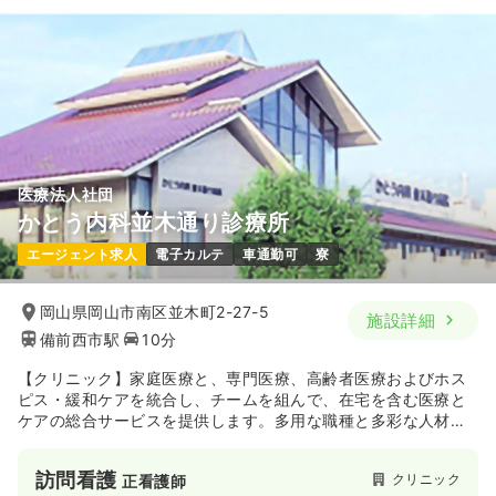
24.1
給与
万円
/月
賞与3.7ヶ月
※経験2年の例
時間
8:00～17:00
（休憩60分）
日曜休み
4週8休以上
第二新卒可
月給27万円以上可
気になる
詳細を見る
医療法人社団
外来
一般病院
正看護師
かとう内科並木通り診療所
エージェント求人
電子カルテ
車通勤可
寮
一時募集休止
日勤のみ（常勤）
23.9
給与
万円
/月
賞与3.7ヶ月
岡山県岡山市南区並木町2-27-5
施設詳細
※経験5年の例
備前西市駅
10分
時間
9:00～18:00
（休憩60分）
4週8休以上
ブランク可
第二新卒可
【クリニック】家庭医療と、専門医療、高齢者医療およびホス
月給38万円以上可
ピス・緩和ケアを統合し、チームを組んで、在宅を含む医療と
ケアの総合サービスを提供します。多用な職種と多彩な人材の
チーム医療によるケアの提供をしています。
気になる
詳細を見る
訪問看護
クリニック
正看護師