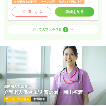
担当業務未経験可
ブランク可
月給21万円以上可
気になる
詳細を見る
病棟
一般病院
正看護師
すべての求人を見る
5
一時募集休止
日勤のみ（常勤）
23.8
給与
万円
/月
賞与60.3万円
※経験3年の例
時間
8:30～17:30
（休憩60分）
4週8休以上
担当業務未経験可
第二新卒可
月給26万円以上可
気になる
詳細を見る
医療法人社団葵会
介護老人保健施設 葵の園・岡山福渡
一時募集休止
2交代（常勤）
エージェント求人
車通勤可
30.1
給与
万円
/月
賞与60.3万円