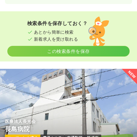
一時募集休止
時間
8:30～17:30
（休憩60分）
日勤のみ（常勤）
年間休日126日
オンコールあり
第二新卒可
20.0
給与
万円〜
/月
賞与1.7ヶ月
月給27万円以上可
※一例
検索条件を保存しておく？
時間
8:30～17:00
気になる
詳細を見る
あとから簡単に検索
日祝休み
月給20万円以上可
新着求人を受け取れる
気になる
詳細を見る
この検索条件を保存
一時募集休止
日勤のみ（パート）
1,500
給与
時給
円〜
一時募集休止
日勤のみ（パート）
NEW
時間
8:30～17:30
1,800
オンコールあり
第二新卒可
時給1,500円以上可
給与
時給
円〜
時間
8:30～17:00
気になる
詳細を見る
日祝休み
時給1,800円以上可
気になる
詳細を見る
医療法人長光会
長島病院