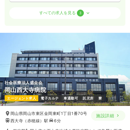
訪問看護
一般＋療養
正看護師
すべての求人を見る
3
日勤のみ（常勤）
24.3
給与
万円
/月
賞与3.5ヶ月
※経験10年の例
時間
8:00～16:30
（休憩60分）
年間休日120日
オンコールあり
月給24万円以上可
気になる
詳細を見る
社会医療法人盛全会
岡山西大寺病院
日勤のみ（パート）
エージェント求人
電子カルテ
車通勤可
託児所
寮
給与
お問い合わせください
時間
8:30～17:00
岡山県岡山市東区金岡東町1丁目1番70号
オンコールあり
施設詳細
西大寺（赤穂線）駅
6分
気になる
詳細を見る