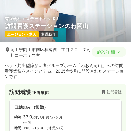
気になる
詳細を見る
オペ室(手術室)
一般病院
正看護師
有限会社エステート・クボキ
一時募集休止
日勤のみ（常勤）
訪問看護ステーションのわ岡山
22.0〜26.0
給与
万円
/月
賞与2回
エージェント求人
車通勤可
※一例
時間
9:00～18:00
岡山県岡山市南区福富西１丁目２０－７村
4週8休以上
第二新卒可
月給26万円以上可
施設詳細
川コーポ７号室
気になる
詳細を見る
ペット共生型障がい者グループホーム「わおん岡山」への訪問
看護業務をメインとする、2025年5月に開設されたステーショ
ンです。
その他
一般病院
正・准看護師
訪問看護
訪問看護
正看護師
一時募集休止
日勤のみ（常勤）
22.0〜26.0
日勤のみ（常勤）
給与
万円
/月
賞与2回
※一例
37.0
給与
万円
/月
賞与2ヶ月
時間
9:00～18:00
※一例
日祝休み
4週8休以上
第二新卒可
月給26万円以上可
時間
9:00～18:00
（休憩60分）