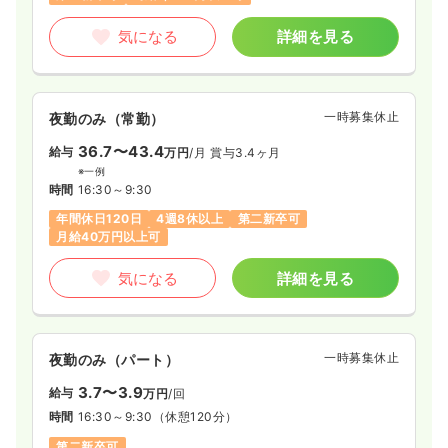
気になる
詳細を見る
気になる
詳細を見る
内視鏡
一般病院
正・准看護師
一時募集休止
夜勤のみ（常勤）
日勤のみ（常勤）
36.7〜43.4
22.5〜37.1
給与
万円
/月
賞与3.4ヶ月
給与
万円
/月
賞与2.2ヶ月
※一例
※一例
時間
16:30～9:30
時間
8:30～17:00
（休憩60分）
年間休日120日
4週8休以上
第二新卒可
日祝休み
第二新卒可
月給37万円以上可
月給40万円以上可
気になる
詳細を見る
気になる
詳細を見る
一時募集休止
2交代（常勤）
一時募集休止
夜勤のみ（パート）
給与
お問い合わせください
3.7〜3.9
給与
万円
/回
時間
8:30～17:00
時間
16:30～9:30
（休憩120分）
日祝休み
第二新卒可
第二新卒可