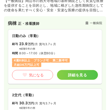
【一般病院】岡山市の西大寺地域の基幹病院として良質な医療
を提供することを目的とし、地域に根ざした急性期病院として
の使命を果たすべく安心・安全・安楽な医療の提供を目指し診
外来
一般＋療養
正看護師
療を行っております。救急医療への取り組みの強化、在宅治療
に向けてのリハビリテーション強化、積極的な後方支援病院の
病棟
一般病院
正・准看護師
役割、地域連携パスによる大腿骨頚部骨折、脳梗塞患者様への
一時募集休止
日勤のみ（常勤）
地域ぐるみの医療活動など地域医療支援の活動を活発に行って
おります。
18.8〜24.4
給与
万円
/月
賞与3.5ヶ月
日勤のみ（常勤）
※一例
23.9
時間
8:30～17:00
（休憩60分）
給与
万円
/月
賞与3.7ヶ月
※経験5年の例
日祝休み
年間休日120日
月給24万円以上可
時間
8:00～17:00
（休憩60分）
4週8休以上
ブランク可
第二新卒可
気になる
詳細を見る
月給36万円以上可
気になる
詳細を見る
2交代（常勤）
30.3
給与
万円
/月
賞与3.7ヶ月
※経験5年の例