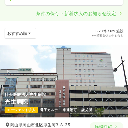
条件の保存・新着求人のお知らせ設定
1-20件 / 628施設
※一時募集休止中を含む
社会医療法人光生病院
光生病院
エージェント求人
電子カルテ
車通勤可
託児所
岡山県岡山市北区厚生町3-8-35
施設詳細