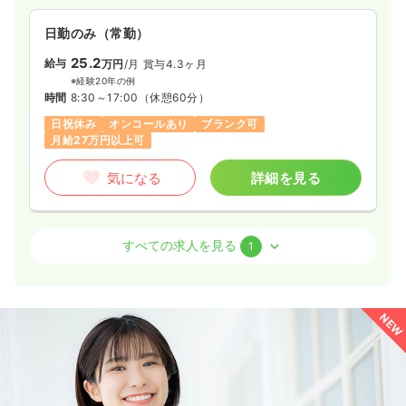
一時募集休止
2交代（常勤）
日勤のみ（常勤）
30.3
給与
25.2
万円
/月
賞与3.7ヶ月
給与
万円
/月
賞与4.3ヶ月
※経験5年の例
※経験20年の例
時間
9:00～18:00
（休憩60分）
時間
8:30～17:00
（休憩60分）
4週8休以上
ブランク可
第二新卒可
日祝休み
オンコールあり
ブランク可
月給40万円以上可
月給27万円以上可
気になる
詳細を見る
気になる
詳細を見る
病棟
クリニック
正看護師
すべての求人を見る
1
一時募集休止
日勤のみ（パート）
1,500
給与
時給
円〜
一時募集休止
2交代（常勤）
時間
9:00～18:00
（休憩60分）
24.0〜29.0
給与
万円
/月
賞与4.3ヶ月
NEW
ブランク可
第二新卒可
時給1,500円以上可
※一例
時間
8:30～17:00
（休憩60分）
気になる
詳細を見る
月給29万円以上可