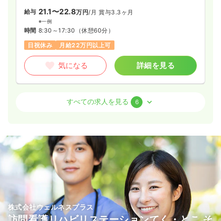
21.1〜22.8
給与
万円
/月
賞与3.3ヶ月
※一例
時間
8:30～17:30
（休憩60分）
日祝休み
月給22万円以上可
気になる
詳細を見る
訪問看護
訪問看護
正看護師
すべての求人を見る
6
日勤のみ（常勤）
19.7〜30.1
給与
万円
/月
賞与3.3ヶ月
※一例
時間
8:30～17:30
（休憩60分）
日祝休み
オンコールあり
月給30万円以上可
気になる
詳細を見る
株式会社ウェルネスプラス
訪問看護リハビリステーションてく・とこ そ