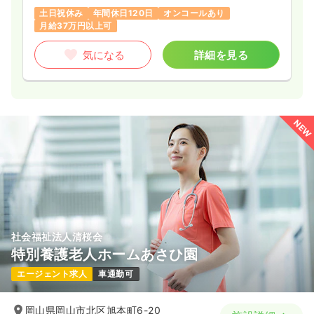
土日祝休み
年間休日120日
オンコールあり
気になる
詳細を見る
月給37万円以上可
気になる
詳細を見る
一時募集休止
日勤のみ（パート）
給与
お問い合わせください
時間
9:00～18:00
NEW
日祝休み
第二新卒可
気になる
詳細を見る
社会福祉法人清桜会
特別養護老人ホームあさひ園
エージェント求人
車通勤可
岡山県岡山市北区旭本町6-20