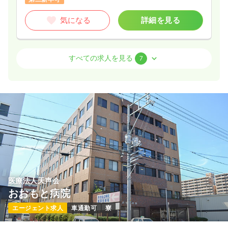
気になる
詳細を見る
気になる
詳細を見る
一時募集休止
日勤のみ（パート）
外来
一般病院
正看護師
すべての求人を見る
7
1,400〜1,500
給与
時給
円
時間
8:30～17:00
（休憩60分）
2交代（常勤）
日祝休み
第二新卒可
時給1,500円以上可
28.6〜34.1
給与
万円
/月
賞与3.2ヶ月
※一例
気になる
詳細を見る
時間
8:30～17:30
（休憩60分）
年間休日120日
第二新卒可
月給34万円以上可
透析
一般病院
正・准看護師
気になる
詳細を見る
日勤のみ（常勤）
医療法人天声会
おおもと病院
24.7〜39.2
給与
万円
/月
賞与2ヶ月
日勤のみ（パート）
※一例
エージェント求人
車通勤可
寮
1,500
給与
時給
円
時間
8:00～16:30
時間
8:30～17:30
日祝休み
第二新卒可
月給39万円以上可