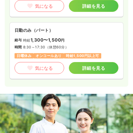
気になる
詳細を見る
一時募集休止
日勤のみ（パート）
1,400〜1,450
給与
時給
円
日勤のみ（パート）
時間
9:00～13:00
1,300〜1,500
給与
時給
円
時給1,400円以上可
時間
8:30～17:30
（休憩60分）
日曜休み
オンコールあり
時給1,500円以上可
気になる
詳細を見る
気になる
詳細を見る
病棟
一般病院
正看護師 / 管理職
一時募集休止
日勤のみ（常勤）
給与
お問い合わせください
時間
8:30～17:30
（休憩60分）
担当業務未経験可
気になる
詳細を見る