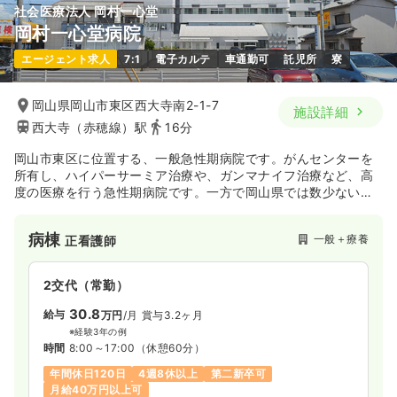
社会医療法人 岡村一心堂
岡村一心堂病院
一時募集休止
2交代（常勤）
エージェント求人
7:1
電子カルテ
車通勤可
託児所
寮
33.7
給与
万円
/月
賞与2ヶ月
※経験9年の例
時間
8:45～17:15
岡山県岡山市東区西大寺南2-1-7
施設詳細
第二新卒可
月給33万円以上可
西大寺（赤穂線）駅
16分
岡山市東区に位置する、一般急性期病院です。がんセンターを
気になる
詳細を見る
所有し、ハイパーサーミア治療や、ガンマナイフ治療など、高
度の医療を行う急性期病院です。一方で岡山県では数少ない緩
和ケア病棟もあり、がんセンターとの連携も図っています。
一時募集休止
日勤のみ（パート）
病棟
一般＋療養
正看護師
1,400〜1,500
給与
時給
円
時間
8:45～17:15
2交代（常勤）
第二新卒可
時給1,500円以上可
30.8
給与
万円
/月
賞与3.2ヶ月
※経験3年の例
気になる
詳細を見る
時間
8:00～17:00
（休憩60分）
年間休日120日
4週8休以上
第二新卒可
月給40万円以上可