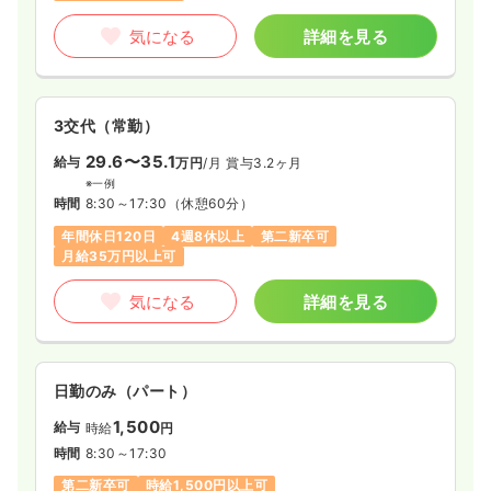
オペ室(手術室)
一般病院
正看護師
気になる
詳細を見る
日勤のみ（常勤）
28.5
給与
万円
/月
賞与2ヶ月
3交代（常勤）
※経験7年の例
時間
8:30～17:00
（休憩60分）
29.6〜35.1
給与
万円
/月
賞与3.2ヶ月
日祝休み
オンコールあり
担当業務未経験可
※一例
第二新卒可
月給40万円以上可
時間
8:30～17:30
（休憩60分）
年間休日120日
4週8休以上
第二新卒可
気になる
詳細を見る
月給35万円以上可
気になる
詳細を見る
一時募集休止
日勤のみ（パート）
1,500
給与
時給
円
日勤のみ（パート）
時間
8:30～17:00
（休憩60分）
1,500
日祝休み
オンコールあり
担当業務未経験可
給与
時給
円
第二新卒可
時給1,500円以上可
時間
8:30～17:30
第二新卒可
時給1,500円以上可