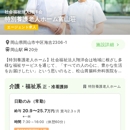
社会福祉法人翔洋会
介護・福祉系
デイケア・デイサービス
正・准看護師
特別養護老人ホーム富山荘
エージェント求人
一時募集休止
日勤のみ（常勤）
19.0〜25.0
給与
万円
/月
賞与3.2ヶ月
岡山県岡山市中区海吉2306-1
施設詳細
※一例
岡山駅
20分
時間
8:30～17:30
月給25万円以上可
【特別養護老人ホーム】社会福祉法人翔洋会は地域に根ざし多
様な福祉サービスを通じて、「すべての人の心に、豊かな生活
をお届けしたい」という思いのもと、松山胃腸科外科医院を核
気になる
詳細を見る
に5つの特別養護老人ホームを運営している法人です。
介護・福祉系
特別養護老人ホーム
正・准看護師
日勤のみ（常勤）
20.9〜25.7
給与
万円
/月
賞与2.3ヶ月
※一例
時間
7:30～16:00
（休憩60分）