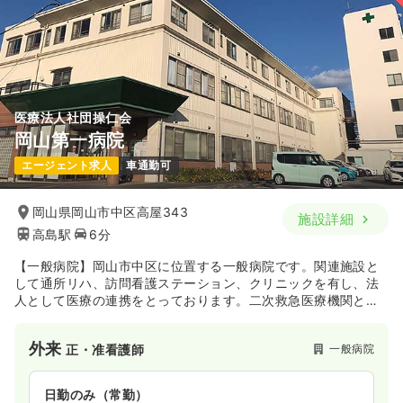
医療法人社団操仁会
岡山第一病院
エージェント求人
車通勤可
岡山県岡山市中区高屋343
施設詳細
高島駅
6分
【一般病院】岡山市中区に位置する一般病院です。関連施設と
して通所リハ、訪問看護ステーション、クリニックを有し、法
人として医療の連携をとっております。二次救急医療機関とし
て、24時間体制で救急患者を受け入れており、地域医療におけ
る救急医療の重要な役割を担っています。
外来
一般病院
正・准看護師
日勤のみ（常勤）