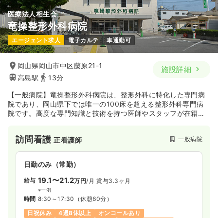
医療法人相生会
竜操整形外科病院
エージェント求人
電子カルテ
車通勤可
岡山県岡山市中区藤原21-1
施設詳細
高島駅
13分
【一般病院】竜操整形外科病院は、整形外科に特化した専門病
院であり、岡山県下では唯一の100床を超える整形外科専門病
院です。高度な専門知識と技術を持つ医師やスタッフが在籍
し、スポーツ整形外科、脊椎・脊髄外科、関節外科、外傷外科
など、整形外科全般にわたる専門的な医療を提供しておりま
訪問看護
一般病院
正看護師
す。
日勤のみ（常勤）
19.1〜21.2
給与
万円
/月
賞与3.3ヶ月
※一例
時間
8:30～17:30
（休憩60分）
日祝休み
4週8休以上
オンコールあり