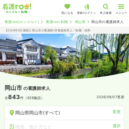
気になる
登録/ログイン
求人検索
メニュー
看護roo![カンゴルー]
看護roo! 転職
岡山県
岡山市の看護師求人
【2026年8月最新】岡山市の看護師/准看護師求人・転職・給料
岡山市
の看護師求人
843
2026/08/07
更新
全
件（628施設）
変更
岡山県岡山市(すべて)
選択
職種、働き方など