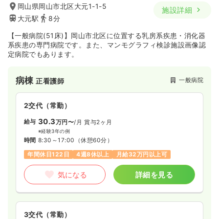
岡山県岡山市北区大元1-1-5
施設詳細
第二新卒可
時給1,500円以上可
大元駅
8分
気になる
詳細を見る
気になる
詳細を見る
【一般病院(51床)】岡山市北区に位置する乳房系疾患・消化器
系疾患の専門病院です。また、マンモグラフィ検診施設画像認
定病院でもあります。
一時募集休止
日勤のみ（パート）
一時募集休止
3交代（常勤）
1,400〜1,500
給与
時給
円
病棟
一般病院
正看護師
28.6〜34.1
給与
万円
/月
賞与3.2ヶ月
時間
8:00～16:30
※一例
日祝休み
第二新卒可
時給1,500円以上可
時間
8:30～17:30
（休憩60分）
2交代（常勤）
年間休日120日
第二新卒可
月給34万円以上可
30.3
気になる
詳細を見る
給与
万円〜
/月
賞与2ヶ月
※経験3年の例
気になる
詳細を見る
時間
8:30～17:00
（休憩60分）
介護・福祉系
年間休日122日
4週8休以上
月給32万円以上可
一般病院
正看護師
気になる
詳細を見る
一時募集休止
夜勤のみ（常勤）
一時募集休止
日勤のみ（常勤）
35.2〜41.7
18.5〜29.8
給与
万円
/月
賞与3.4ヶ月
給与
万円
/月
賞与2.2ヶ月
※一例
※一例
時間
16:30～9:30
（休憩120分）
3交代（常勤）
時間
8:30～17:00
（休憩60分）