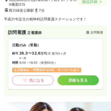
施設詳細
Ⅲ番館315
西川緑道公園駅
7分
平成21年設立の精神科訪問看護ステーションです！
訪問看護
訪問看護
正看護師
日勤のみ（常勤）
26.3〜32.6
給与
万円
/月
賞与4ヶ月
※一例
時間
9:00～18:00
（休憩60分）
土日祝休み
年間休日122日
オンコールあり
気になる
詳細を見る