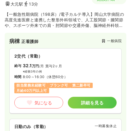
大元駅
13分
【一般急性期病院（198床）/電子カルテ導入】岡山大学病院の
高度先進医療と連携した整形外科領域で、人工股関節・膝関節
や、スポーツ外来での肩・肘関節や交通外傷、脳神経外科領域
のパーキンソン病の深部神経電極刺激療法、形成外科領域のリ
ンパ浮腫や乳癌術後の乳房形成手術や性同一性障害などに力を
病棟
一般病院
正看護師
いれています。また、岡山大学病院の救急医療より6人の救急専
門医を派遣しており、大学と連携した高度三次救急や岡山市民
病院のER型救急の後方支援としての機能と共に、ニ次救急医療
2交代（常勤）
や、高齢化する地域のため診療所の先生方と力を合わせて在宅
医療に力を入れております。
32.1
給与
万円
/月
賞与2ヶ月
※経験3年の例
時間
8:00～16:30
（休憩60分）
担当業務未経験可
ブランク可
第二新卒可
月給40万円以上可
気になる
詳細を見る
一時募集休止
日勤のみ（常勤）