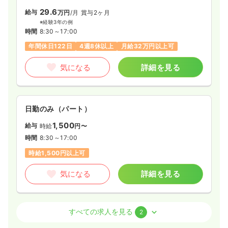
年間休日120日
第二新卒可
月給40万円以上可
日祝休み
第二新卒可
月給29万円以上可
29.6
給与
万円
/月
賞与2ヶ月
※経験3年の例
気になる
詳細を見る
気になる
詳細を見る
時間
8:30～17:00
年間休日122日
4週8休以上
月給32万円以上可
その他
一般病院
正看護師
気になる
詳細を見る
一時募集休止
夜勤のみ（パート）
3.7〜3.9
給与
万円
/回
一時募集休止
日勤のみ（常勤）
時間
16:30～9:30
（休憩120分）
19.0〜25.7
日勤のみ（パート）
給与
万円
/月
賞与2ヶ月
第二新卒可
※一例
1,500
給与
時給
円〜
時間
8:30～17:00
（休憩60分）
気になる
詳細を見る
時間
8:30～17:00
日祝休み
第二新卒可
月給25万円以上可
時給1,500円以上可
気になる
詳細を見る
オペ室(手術室)
一般病院
正看護師
気になる
詳細を見る
日勤のみ（常勤）
外来
一般病院
正看護師
すべての求人を見る
2
26.2
給与
万円〜
/月
賞与3.2ヶ月
※経験5年の例