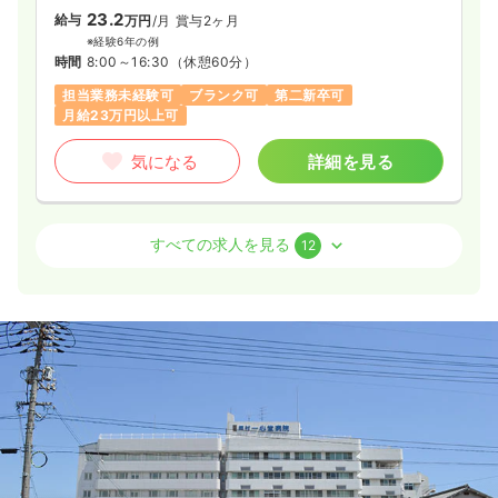
23.2
給与
万円
/月
賞与2ヶ月
※経験6年の例
時間
8:00～16:30
（休憩60分）
担当業務未経験可
ブランク可
第二新卒可
月給23万円以上可
気になる
詳細を見る
外来
一般病院
正看護師
すべての求人を見る
12
日勤のみ（常勤）
22.5〜37.1
給与
万円
/月
賞与2ヶ月
※一例
時間
8:45～17:15
第二新卒可
月給37万円以上可
気になる
詳細を見る