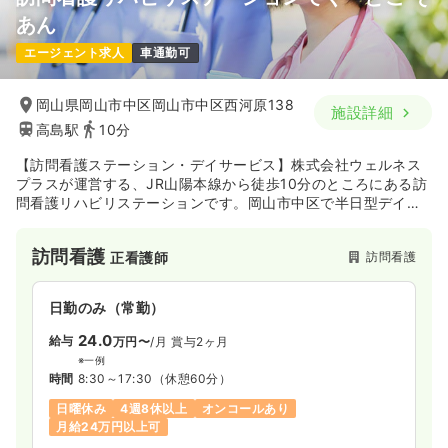
病棟
一般病院
正・准看護師
あん
エージェント求人
車通勤可
一時募集休止
日勤のみ（常勤）
21.9
給与
万円
/月
賞与3.3ヶ月
岡山県岡山市中区岡山市中区西河原138
施設詳細
※経験8年の例
高島駅
10分
時間
8:00～17:00
（休憩60分）
4週8休以上
月給28万円以上可
【訪問看護ステーション・デイサービス】株式会社ウェルネス
プラスが運営する、JR山陽本線から徒歩10分のところにある訪
問看護リハビリステーションです。岡山市中区で半日型デイサ
気になる
詳細を見る
ービス「リハビリデイサービス てく・とこ」を3店舗、岡山市
内が対象の訪問看護「訪問看護リハビリステーション てく・と
訪問看護
訪問看護
正看護師
こ そあん」で構成されています。
一時募集休止
2交代（常勤）
日勤のみ（常勤）
29.0
給与
万円
/月
賞与3.3ヶ月
24.0
給与
※経験8年の例
万円〜
/月
賞与2ヶ月
時間
7:30～16:30
（休憩60分）
※一例
時間
8:30～17:30
（休憩60分）
4週8休以上
月給34万円以上可
日曜休み
4週8休以上
オンコールあり
月給24万円以上可
気になる
詳細を見る