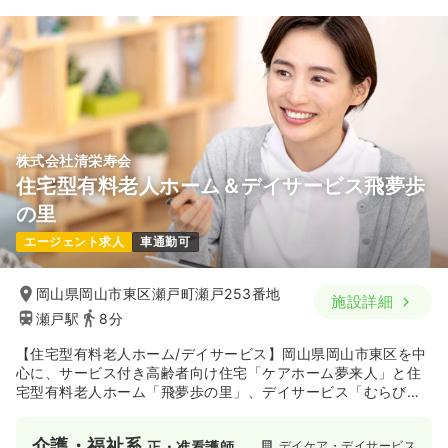
株式会社清栄寿会
住宅型有料老人ホーム＆デイサービス飛夢歩
の里
エージェント求人
車通勤可
岡山県岡山市東区瀬戸町瀬戸253番地
施設詳細
瀬戸駅
8分
【住宅型有料老人ホーム/デイサービス】岡山県岡山市東区を中
心に、サービス付き高齢者向け住宅「ケアホーム夢来人」と住
宅型有料老人ホーム「飛夢歩の里」、デイサービス「むらび
と」、居宅介護支援事業所、ヘルパーステーションなど、多様
な介護施設を運営しています。地域のご高齢者様が穏やかな生
介護・福祉系
デイケア・デイサービス
正・准看護師