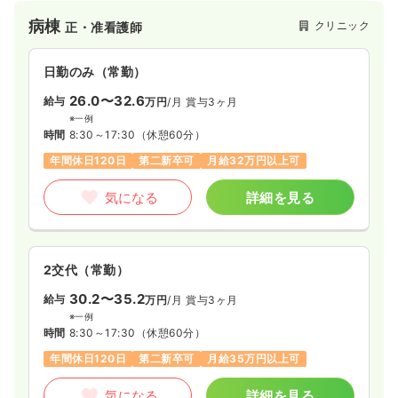
月給40万円以上可
赤磐中央福祉会」を運営している岩藤医療保健福祉グループの
病棟
クリニック
正・准看護師
１つで、母体がしっかりしています。
気になる
詳細を見る
日勤のみ（常勤）
26.0〜32.6
給与
万円
/月
賞与3ヶ月
一時募集休止
日勤のみ（パート）
※一例
時間
8:30～17:30
（休憩60分）
1,500
給与
時給
円〜
年間休日120日
第二新卒可
月給32万円以上可
時間
9:00～18:00
（休憩60分）
ブランク可
第二新卒可
時給1,500円以上可
気になる
詳細を見る
気になる
詳細を見る
2交代（常勤）
オペ室(手術室)
一般病院
正看護師
30.2〜35.2
給与
万円
/月
賞与3ヶ月
※一例
時間
8:30～17:30
（休憩60分）
一時募集休止
日勤のみ（常勤）
年間休日120日
第二新卒可
月給35万円以上可
22.0〜26.0
給与
万円
/月
賞与2回
※一例
気になる
詳細を見る