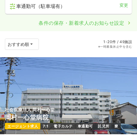
変更
車通勤可（駐車場有）
条件の保存・新着求人のお知らせ設定
1-20件 / 49施設
※一時募集休止中を含む
社会医療法人 岡村一心堂
岡村一心堂病院
エージェント求人
7:1
電子カルテ
車通勤可
託児所
寮