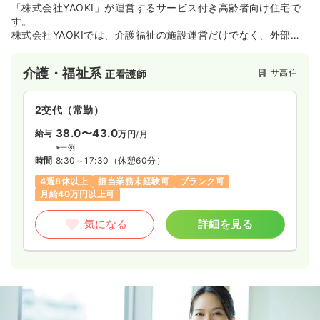
「株式会社YAOKI」が運営するサービス付き高齢者向け住宅で
す。
株式会社YAOKIでは、介護福祉の施設運営だけでなく、外部の
有料老人ホーム/サービス付き高齢者向け住宅/老人保健施設な
どに対して「喀痰吸引・経管栄養研修」事業や、オリジナルプ
介護・福祉系
サ高住
正看護師
ログラム「活性化ケア」の導入、収益スキーム指導などを行
い、福祉領域全体への事業展開を行っております。
2交代（常勤）
38.0〜43.0
給与
万円
/月
※一例
時間
8:30～17:30
（休憩60分）
4週8休以上
担当業務未経験可
ブランク可
月給40万円以上可
気になる
詳細を見る