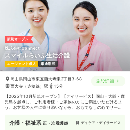
新規オープン
株式会社Connect
スマイルらいふ生活介護
エージェント求人
車通勤可
岡山県岡山市東区西大寺東2丁目3-68
施設詳細
西大寺（赤穂線）駅
15分
【2025年10月新規オープン】【デイサービス】岡山・大阪・鹿
児島を起点に、ご利用者様・ご家族の方にご満足いただけるよ
う、お客様の人生に寄り添いながら、おもてなしの心でサービ
スをご提供し、地域のニーズに幅広くお応えするためさまざま
な医療・介護・福祉サービスを展開しています。
介護・福祉系
デイケア・デイサービス
正・准看護師