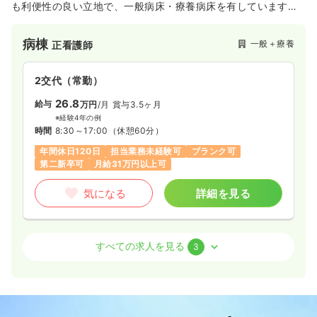
も利便性の良い立地で、一般病床・療養病床を有しています。
開院以来30年以上にわたり地域密着型の病院として地域医療に
一時募集休止
3交代（常勤）
貢献してきました。
病棟
一般＋療養
正看護師
28.6〜34.1
給与
万円
/月
賞与3.2ヶ月
※一例
時間
8:30～17:30
（休憩60分）
2交代（常勤）
年間休日120日
第二新卒可
月給34万円以上可
26.8
給与
万円
/月
賞与3.5ヶ月
※経験4年の例
気になる
詳細を見る
時間
8:30～17:00
（休憩60分）
年間休日120日
担当業務未経験可
ブランク可
第二新卒可
月給31万円以上可
一時募集休止
夜勤のみ（常勤）
気になる
詳細を見る
35.2〜41.7
給与
万円
/月
賞与3.4ヶ月
※一例
時間
16:30～9:30
（休憩120分）
訪問看護
一般＋療養
正看護師
すべての求人を見る
3
年間休日120日
第二新卒可
月給40万円以上可
日勤のみ（常勤）
気になる
詳細を見る
24.3
給与
万円
/月
賞与3.5ヶ月
※経験10年の例