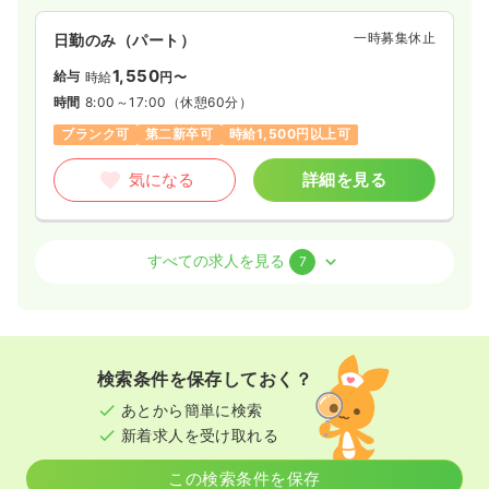
一時募集休止
日勤のみ（パート）
1,550
給与
時給
円〜
時間
8:00～17:00
（休憩60分）
ブランク可
第二新卒可
時給1,500円以上可
気になる
詳細を見る
透析
一般病院
正・准看護師
すべての求人を見る
7
日勤のみ（常勤）
24.1
給与
万円
/月
賞与3.7ヶ月
※経験2年の例
検索条件を保存しておく？
時間
8:00～17:00
（休憩60分）
あとから簡単に検索
日曜休み
4週8休以上
第二新卒可
月給27万円以上可
新着求人を受け取れる
気になる
詳細を見る
この検索条件を保存