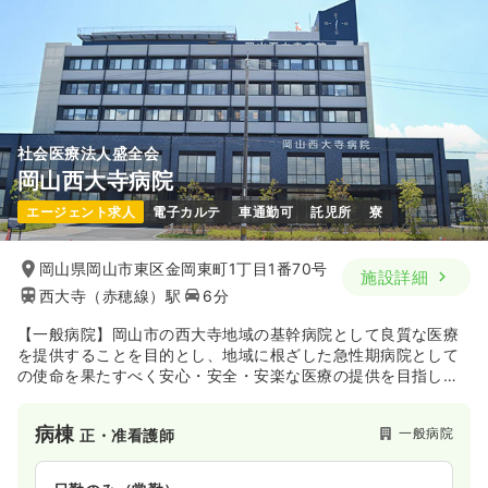
時間
8:00～16:30
（休憩60分）
一時募集休止
夜勤のみ（パート）
年間休日120日
オンコールあり
月給24万円以上可
3.7〜3.9
給与
万円
/回
気になる
詳細を見る
時間
16:30～9:30
（休憩120分）
第二新卒可
社会医療法人盛全会
岡山西大寺病院
気になる
詳細を見る
日勤のみ（パート）
エージェント求人
電子カルテ
車通勤可
託児所
寮
給与
お問い合わせください
時間
8:30～17:00
オペ室(手術室)
一般病院
正看護師
岡山県岡山市東区金岡東町1丁目1番70号
オンコールあり
施設詳細
西大寺（赤穂線）駅
6分
日勤のみ（常勤）
気になる
詳細を見る
【一般病院】岡山市の西大寺地域の基幹病院として良質な医療
26.2
給与
万円〜
/月
賞与3.2ヶ月
を提供することを目的とし、地域に根ざした急性期病院として
※経験5年の例
の使命を果たすべく安心・安全・安楽な医療の提供を目指し診
外来
時間
8:30～17:30
（休憩60分）
一般＋療養
正看護師
療を行っております。救急医療への取り組みの強化、在宅治療
に向けてのリハビリテーション強化、積極的な後方支援病院の
年間休日126日
オンコールあり
第二新卒可
病棟
一般病院
正・准看護師
役割、地域連携パスによる大腿骨頚部骨折、脳梗塞患者様への
月給27万円以上可
一時募集休止
日勤のみ（常勤）
地域ぐるみの医療活動など地域医療支援の活動を活発に行って
おります。
18.8〜24.4
給与
万円
/月
賞与3.5ヶ月
気になる
詳細を見る