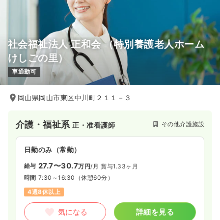
社会福祉法人 正和会 （特別養護老人ホーム
けしごの里）
車通勤可
岡山県岡山市東区中川町２１１－３
介護・福祉系
その他介護施設
正・准看護師
日勤のみ（常勤）
27.7〜30.7
給与
万円
/月
賞与1.33ヶ月
時間
7:30～16:30
（休憩60分）
4週8休以上
気になる
詳細を見る