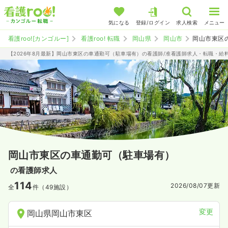
気になる
登録/ログイン
求人検索
メニュー
看護roo![カンゴルー]
看護roo! 転職
岡山県
岡山市
岡山市東区
【2026年8月最新】岡山市東区の車通勤可（駐車場有）の看護師/准看護師求人・転職・給
岡山市東区の車通勤可（駐車場有）
の看護師求人
114
2026/08/07
更新
全
件（49施設）
変更
岡山県岡山市東区