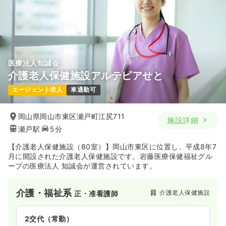
医療法人知誠会
介護老人保健施設アルテピアせと
エージェント求人
車通勤可
岡山県岡山市東区瀬戸町江尻711
施設詳細
瀬戸駅
5分
【介護老人保健施設（80室）】岡山市東区に位置し、平成8年7
月に開設された介護老人保健施設です。岩藤医療保健福祉グル
ープの医療法人 知誠会が運営されています。
介護・福祉系
介護老人保健施設
正・准看護師
2交代（常勤）