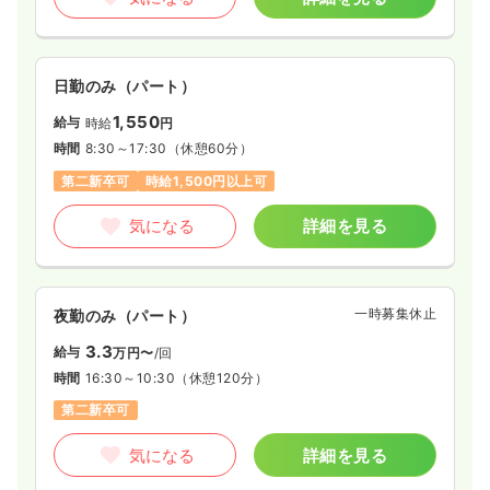
時間
9:00～18:00
4週8休以上
第二新卒可
月給26万円以上可
気になる
詳細を見る
日勤のみ（パート）
1,550
給与
時給
円
その他
時間
8:30～17:30
（休憩60分）
一般病院
正・准看護師
第二新卒可
時給1,500円以上可
一時募集休止
日勤のみ（常勤）
気になる
詳細を見る
22.0〜26.0
給与
万円
/月
賞与2回
※一例
時間
9:00～18:00
一時募集休止
夜勤のみ（パート）
日祝休み
4週8休以上
第二新卒可
月給26万円以上可
3.3
給与
万円〜
/回
気になる
詳細を見る
時間
16:30～10:30
（休憩120分）
第二新卒可
一時募集休止
日勤のみ（パート）
気になる
詳細を見る
給与
お問い合わせください