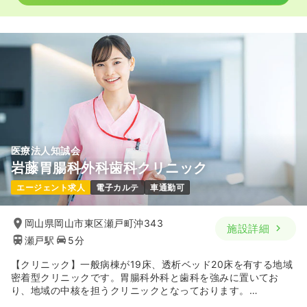
外来
一般病院
正看護師
一時募集休止
日勤のみ（常勤）
23.9
給与
万円
/月
賞与3.7ヶ月
※経験5年の例
時間
9:00～18:00
（休憩60分）
4週8休以上
ブランク可
第二新卒可
月給38万円以上可
医療法人知誠会
岩藤胃腸科外科歯科クリニック
気になる
詳細を見る
エージェント求人
電子カルテ
車通勤可
岡山県岡山市東区瀬戸町沖343
施設詳細
一時募集休止
2交代（常勤）
瀬戸駅
5分
30.3
給与
万円
/月
賞与3.7ヶ月
【クリニック】一般病棟が19床、透析ベッド20床を有する地域
※経験5年の例
密着型クリニックです。胃腸科外科と歯科を強みに置いてお
時間
9:00～18:00
（休憩60分）
り、地域の中核を担うクリニックとなっております。
4週8休以上
ブランク可
第二新卒可
「医療法人 知誠会」「医療法人 社団 尚志会」「社会福祉法人