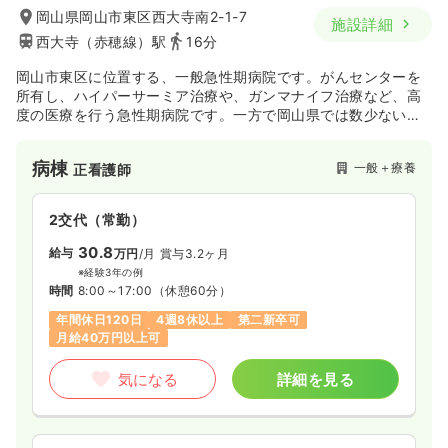
岡山県岡山市東区西大寺南2-1-7
施設詳細
西大寺（赤穂線）駅
16分
岡山市東区に位置する、一般急性期病院です。がんセンターを
所有し、ハイパーサーミア治療や、ガンマナイフ治療など、高
度の医療を行う急性期病院です。一方で岡山県では数少ない緩
和ケア病棟もあり、がんセンターとの連携も図っています。
病棟
一般＋療養
正看護師
2交代（常勤）
30.8
給与
万円
/月
賞与3.2ヶ月
※経験3年の例
時間
8:00～17:00
（休憩60分）
年間休日120日
4週8休以上
第二新卒可
月給40万円以上可
気になる
詳細を見る