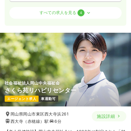
時間
9:00～18:00
外来
クリニック
正看護師
すべての求人を見る
4
日祝休み
第二新卒可
日勤のみ（常勤）
気になる
詳細を見る
22.8〜28.3
給与
万円
/月
賞与3ヶ月
※一例
時間
9:00～18:00
（休憩60分）
日祝休み
年間休日120日
月給28万円以上可
気になる
詳細を見る
社会福祉法人岡山中央福祉会
さくら苑リハビリセンター
日勤のみ（パート）
エージェント求人
車通勤可
給与
お問い合わせください
時間
9:00～18:00
岡山県岡山市東区西大寺浜261
日祝休み
施設詳細
西大寺（赤穂線）駅
6分
気になる
詳細を見る