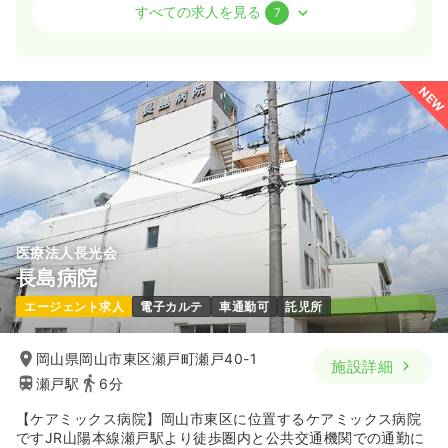
外来
一般病院
正看護師
すべての求人を見る
7
2交代（常勤）
28.6〜34.1
給与
万円
/月
賞与3.2ヶ月
NEW
※一例
時間
8:30～17:30
（休憩60分）
年間休日120日
第二新卒可
月給34万円以上可
気になる
詳細を見る
医療法人長光会
長島病院
日勤のみ（パート）
エージェント求人
電子カルテ
車通勤可
託児所
1,500
給与
時給
円
時間
8:30～17:30
岡山県岡山市東区瀬戸町瀬戸40-1
施設詳細
第二新卒可
時給1,500円以上可
瀬戸駅
6分
気になる
詳細を見る
【ケアミックス病院】岡山市東区に位置するケアミックス病院
ですJR山陽本線瀬戸駅より徒歩圏内と公共交通機関での通勤に