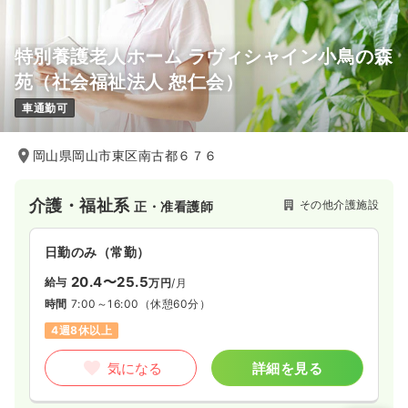
特別養護老人ホーム ラヴィシャイン小鳥の森
苑（社会福祉法人 恕仁会）
車通勤可
岡山県岡山市東区南古都６７６
介護・福祉系
その他介護施設
正・准看護師
日勤のみ（常勤）
20.4〜25.5
給与
万円
/月
時間
7:00～16:00
（休憩60分）
4週8休以上
気になる
詳細を見る