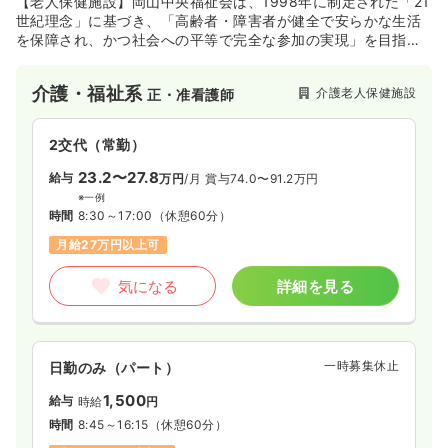
【老人保健施設】岡山中央福祉会は、1998年に制定された「21
世紀理念」に基づき、「高齢者・障害者が健全で安らかな生活
を保障され、かつ社会への平等で完全な参加の実現」を目指し
透析
クリニック
正・准看護師
ています。利用者の人権を尊重し、豊かな心で自立を支援する
とともに、明るくうるおいのある保健福祉活動に励むことを重
介護・福祉系
介護老人保健施設
正・准看護師
視しています。憲法25条（生存権）を活かした福祉・医療制
日勤のみ（常勤）
度、平和で豊かな社会づくりを推進しています。
27.6〜33.3
給与
万円
/月
賞与3ヶ月
2交代（常勤）
※一例
23.2〜27.8
時間
8:00～17:00
給与
万円
/月
賞与74.0〜91.2万円
※一例
日曜休み
年間休日120日
第二新卒可
時間
8:30～17:00
（休憩60分）
月給33万円以上可
月給27万円以上可
気になる
詳細を見る
気になる
詳細を見る
日勤のみ（パート）
一時募集休止
日勤のみ（パート）
給与
お問い合わせください
1,500
時間
8:00～17:00
給与
時給
円
時間
8:45～16:15
（休憩60分）
日曜休み
第二新卒可