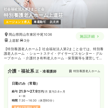
社会福祉法人第2まこと会
特別養護老人ホーム上道荘
エージェント求人
車通勤可
託児所
岡山県岡山市東区中尾1036
施設詳細
上道駅
3分
【特別養護老人ホーム】社会福祉法人第2まこと会では、特別養
護老人ホーム ・ショートステイ・デイサービスセンター・グル
ープホーム ・介護付き有料老人ホーム・保育園等を運営してお
り、真心のこもった介護看護サービスを通じて地域の福祉事業
に貢献しております。
介護・福祉系
特別養護老人ホーム
正・准看護師
日勤のみ（常勤）
21.9〜27.9
給与
万円
/月
賞与3.6ヶ月
※一例
時間
7:30～16:30
（休憩60分）
月給27万円以上可