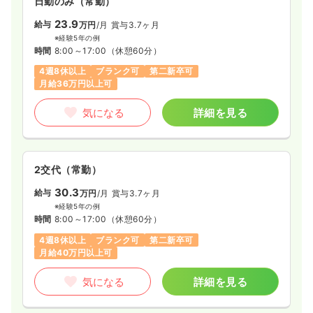
日勤のみ（常勤）
※一例
23.9
時間
8:30～17:00
（休憩60分）
給与
万円
/月
賞与3.7ヶ月
※経験5年の例
日祝休み
年間休日120日
月給24万円以上可
時間
8:00～17:00
（休憩60分）
一時募集休止
日勤のみ（パート）
4週8休以上
ブランク可
第二新卒可
気になる
詳細を見る
1,500
給与
時給
円〜
月給36万円以上可
時間
8:30～17:30
気になる
詳細を見る
オンコールあり
第二新卒可
時給1,500円以上可
気になる
詳細を見る
2交代（常勤）
30.3
給与
万円
/月
賞与3.7ヶ月
※経験5年の例
時間
8:00～17:00
（休憩60分）
4週8休以上
ブランク可
第二新卒可
月給40万円以上可
気になる
詳細を見る