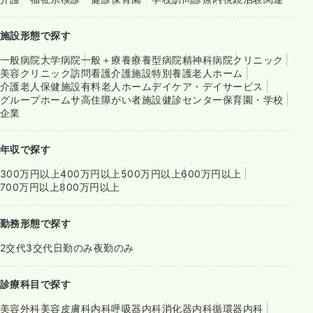
施設形態で探す
一般病院
大学病院
一般＋療養
療養型病院
精神科病院
クリニック
美容クリニック
訪問看護
介護施設
特別養護老人ホーム
介護老人保健施設
有料老人ホーム
デイケア・デイサービス
グループホーム
サ高住
障がい者施設
健診センター
保育園・学校
企業
年収で探す
300万円以上
400万円以上
500万円以上
600万円以上
700万円以上
800万円以上
勤務形態で探す
2交代
3交代
日勤のみ
夜勤のみ
診療科目で探す
美容外科
美容皮膚科
内科
呼吸器内科
消化器内科
循環器内科