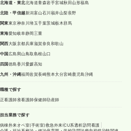
北海道・東北
北海道
青森
岩手
宮城
秋田
山形
福島
北陸・甲信越
新潟
富山
石川
福井
山梨
長野
関東
東京
神奈川
埼玉
千葉
茨城
栃木
群馬
東海
愛知
岐阜
静岡
三重
関西
大阪
京都
兵庫
滋賀
奈良
和歌山
中国
広島
岡山
鳥取
島根
山口
四国
徳島
香川
愛媛
高知
九州・沖縄
福岡
佐賀
長崎
熊本
大分
宮崎
鹿児島
沖縄
職種で探す
正看護師
准看護師
保健師
助産師
担当業務で探す
病棟
外来
オペ室(手術室)
救急外来
ICU系
透析
訪問看護
介護・福祉系
検診・健診
保育園・学校
訪問診療
内視鏡
治験関連