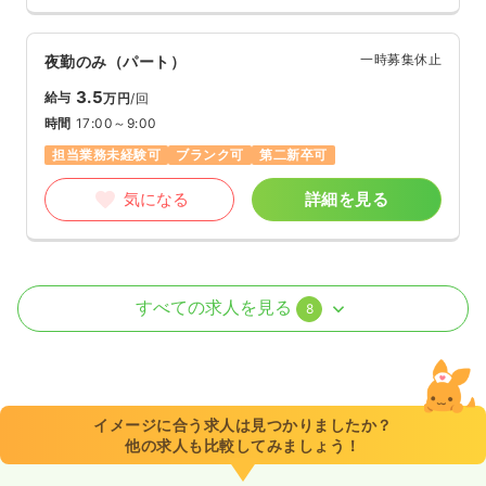
一時募集休止
夜勤のみ（パート）
3.5
給与
万円
/回
時間
17:00～9:00
担当業務未経験可
ブランク可
第二新卒可
気になる
詳細を見る
外来
一般病院
正看護師
すべての求人を見る
8
2交代（常勤）
31.2
給与
万円〜
/月
賞与3ヶ月
※経験10年の例
イメージに合う求人は見つかりましたか？
時間
8:45～17:45
他の求人も比較してみましょう！
日祝休み
年間休日120日
4週8休以上
月給31万円以上可