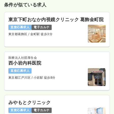
条件が似ている求人
気になる
詳細を見る
東京下町おなか内視鏡クリニック 葛飾金町院
一時募集休止
日勤のみ（常勤）
直接応募求人
電子カルテ
東京都葛飾区
/ 金町駅 徒歩3分
給与
お問い合わせください
時間
8:45～17:45
日祝休み
年間休日120日
4週8休以上
気になる
詳細を見る
医療法人社団厚生会
西小岩内科医院
直接応募求人
東京都江戸川区
/ 小岩駅 徒歩8分
一時募集休止
夜勤のみ（パート）
3.5
給与
万円
/回
時間
17:00～9:00
日祝休み
みやもとクリニック
直接応募求人
電子カルテ
気になる
詳細を見る