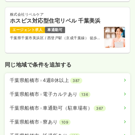
一時募集休止
日勤のみ（常勤）
株式会社リベルケア
26.0
給与
万円
/月
賞与88.4万円
ホスピス対応型住宅リベル 千葉美浜
※経験9年の例
エージェント求人
車通勤可
時間
8:30～17:30
（休憩60分）
千葉県千葉市美浜区
/ 西登戸駅（京成千葉線） 徒歩9
日祝休み
年間休日120日
4週8休以上
月給27万円以上可
分
気になる
詳細を見る
同じ地域で条件を追加する
一時募集休止
日勤のみ（パート）
千葉県船橋市
×
4週8休以上
387
1,400
給与
時給
円〜
千葉県船橋市
×
電子カルテあり
時間
8:45～17:45
136
日祝休み
時給1,400円以上可
千葉県船橋市
×
車通勤可（駐車場有）
367
気になる
詳細を見る
千葉県船橋市
×
寮あり
109