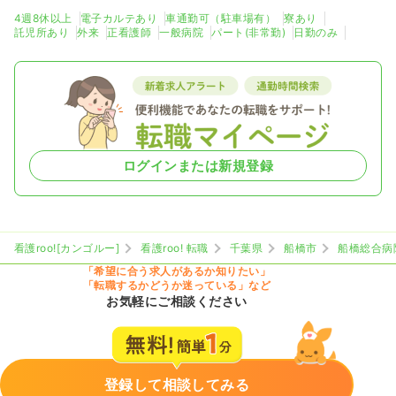
4週8休以上
電子カルテあり
車通勤可（駐車場有）
寮あり
託児所あり
外来
正看護師
一般病院
パート(非常勤)
日勤のみ
ログインまたは新規登録
看護roo![カンゴルー]
看護roo! 転職
千葉県
船橋市
船橋総合病
「希望に合う求人があるか知りたい」
「転職するかどうか迷っている」など
お気軽にご相談ください
登録して相談してみる