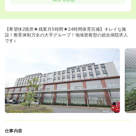
ます！≫
◆2013年に施設が新築移転！新興住宅街の中にあるキレイ
な病院です。
◆東武野田線 新船橋駅から徒歩5分、駅チカのキレイな施
設です♪東葉高速鉄道 東海神駅から徒歩7分、JR船橋駅か
【希望休2箇所★残業月5時間★24時間保育完備】キレイな施
らはバスも出ていますので、通勤も快適です！
設！教育体制万全の大手グループ！地域密着型の総合病院求人
です♪
≪充実した研修制度でサポートします！≫
◆クリニカルラダーを用いたり、勉強会等の教育制度があ
りますのでスキルアップできる環境です。
仕事内容