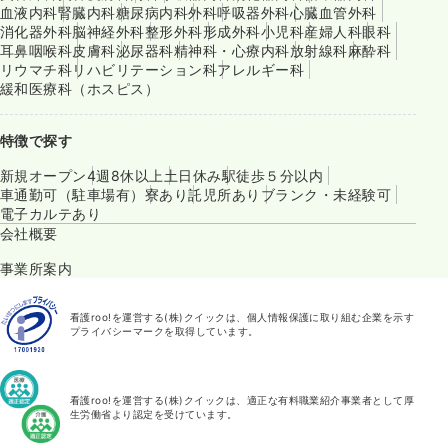
血液内科
腎臓内科
糖尿病内科
外科
呼吸器外科
心臓血管外科
消化器外科
脳神経外科
整形外科
形成外科
小児科
産婦人科
眼科
耳鼻咽喉科
皮膚科
泌尿器科
精神科・心療内科
放射線科
麻酔科
リウマチ科
リハビリテーション科
アレルギー科
緩和医療科（ホスピス）
特徴で探す
新規オープン
4週8休以上
土日休み
駅徒歩５分以内
車通勤可（駐車場有）
寮あり
託児所あり
ブランク・未経験可
電子カルテあり
会社概要
事業所案内
看護roo!を運営する(株)クイックは、個人情報保護に取り組む企業を示す
プライバシーマークを取得しています。
看護roo!を運営する(株)クイックは、適正な有料職業紹介事業者として厚
生労働省より認定を受けています。