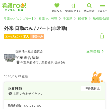
気になる
登録/ログイン
求人検索
メニュー
看護roo![カンゴルー]
看護roo! 転職
千葉県
船橋市
船橋総合病
外来
日勤のみ / パート(非常勤)
エージェント求人
日祝休み
医療法人社団協友会
施設情報
船橋総合病院
千葉県船橋市 / 新船橋駅 徒歩6分
2026/07/29 更新
正看護師
一時募集休止
お問い合わせください
勤務時間
8:45～17:45