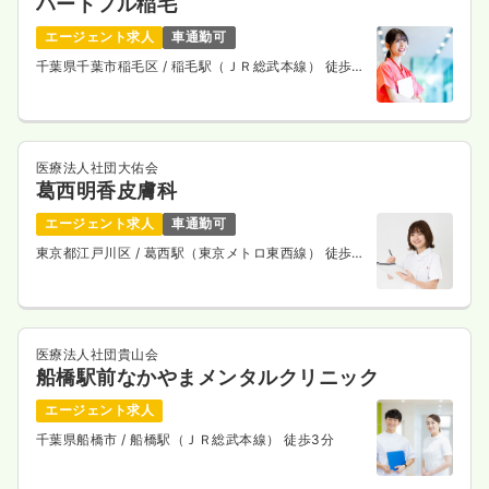
ハートフル稲毛
23.4
給与
万円
/月
賞与78.9万円
エージェント求人
車通勤可
※経験2年の例
時間
9:00～17:00
千葉県千葉市稲毛区
/ 稲毛駅（ＪＲ総武本線） 徒歩8
分
土日祝休み
年間休日120日
月給23万円以上可
気になる
詳細を見る
医療法人社団大佑会
葛西明香皮膚科
エージェント求人
車通勤可
一時募集休止
日勤のみ（パート）
東京都江戸川区
/ 葛西駅（東京メトロ東西線） 徒歩12
1,400
給与
時給
円〜
分
時間
8:30～17:30
土日祝休み
時給1,400円以上可
医療法人社団貴山会
気になる
詳細を見る
船橋駅前なかやまメンタルクリニック
エージェント求人
千葉県船橋市
/ 船橋駅（ＪＲ総武本線） 徒歩3分
内視鏡
一般病院
正看護師