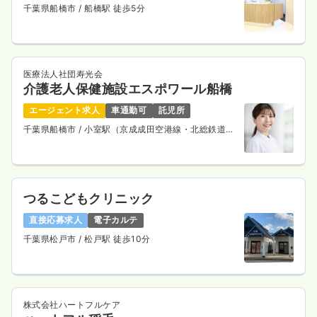
千葉県船橋市
/ 船橋駅 徒歩5分
オペ室(手術室)
一般病院
正看護師
医療法人社団寿光会
介護老人保健施設エスポワール船橋
一時募集休止
日勤のみ（常勤）
エージェント求人
車通勤可
託児所
27.4
給与
万円
/月
賞与78.9万円
千葉県船橋市
/ 小室駅（京成成田空港線・北総鉄道
※経験3年の例
線） 徒歩18分
時間
8:30～17:30
年間休日120日
4週8休以上
オンコールあり
月給30万円以上可
つるこどもクリニック
気になる
詳細を見る
直接応募求人
電子カルテ
千葉県松戸市
/ 松戸駅 徒歩10分
訪問看護
一般病院
正看護師
一時募集休止
株式会社ハートフルケア
日勤のみ（常勤）