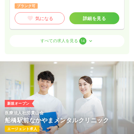
ブランク可
気になる
詳細を見る
外来
一般病院
正看護師
すべての求人を見る
14
日勤のみ（常勤）
26.7
給与
万円
/月
賞与4ヶ月
※経験4年の例
時間
8:30～17:00
4週8休以上
オンコールあり
月給27万円以上可
気になる
詳細を見る
新規オープン
医療法人社団貴山会
船橋駅前なかやまメンタルクリニック
一時募集休止
2交代（常勤）
エージェント求人
27.6
給与
万円〜
/月
賞与3.85ヶ月