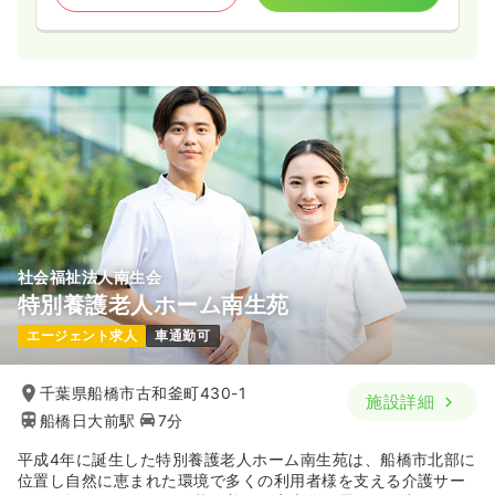
社会福祉法人南生会
特別養護老人ホーム南生苑
エージェント求人
車通勤可
千葉県船橋市古和釜町430-1
施設詳細
船橋日大前駅
7分
平成4年に誕生した特別養護老人ホーム南生苑は、船橋市北部に
位置し自然に恵まれた環境で多くの利用者様を支える介護サー