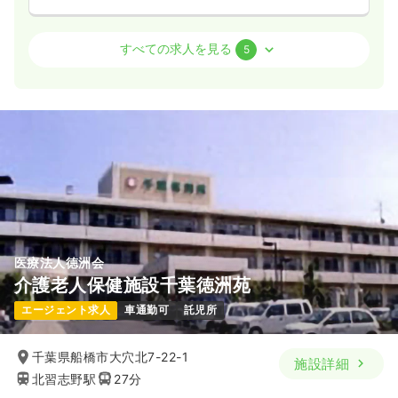
病棟
クリニック
助産師
すべての求人を見る
5
2交代（常勤）
28.0
給与
万円〜
/月
※経験3年の例
時間
8:30～17:30
（休憩60分）
4週8休以上
担当業務未経験可
ブランク可
第二新卒可
月給28万円以上可
気になる
詳細を見る
医療法人徳洲会
介護老人保健施設千葉徳洲苑
一時募集休止
日勤のみ（常勤）
エージェント求人
車通勤可
託児所
給与
お問い合わせください
時間
8:30～17:30
（休憩60分）
千葉県船橋市大穴北7-22-1
施設詳細
4週8休以上
担当業務未経験可
ブランク可
第二新卒可
北習志野駅
27分