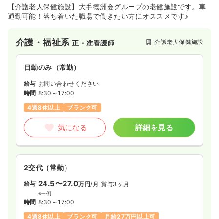
【介護老人保健施設】大手徳洲会グループの老健施設です。車
気になる
詳細を見る
通勤可能！落ち着いた職場で働きたい方にオススメです♪
介護・福祉系
介護老人保健施設
正・准看護師
一時募集休止
日勤のみ（パート）
1,800〜2,500
給与
時給
円
日勤のみ（常勤）
時間
8:30～17:30
給与
お問い合わせください
担当業務未経験可
ブランク可
第二新卒可
時間
8:30～17:00
時給2,500円以上可
4週8休以上
ブランク可
気になる
詳細を見る
気になる
詳細を見る
外来
クリニック
正・准看護師
2交代（常勤）
一時募集休止
日勤のみ（常勤）
24.5〜27.0
給与
万円
/月
賞与3ヶ月
給与
お問い合わせください
※一例
時間
8:30～17:00
時間
8:30～17:30
（休憩60分）
4週8休以上
ブランク可
月給27万円以上可
日祝休み
ブランク可