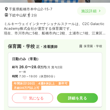
27.5
給与
万円〜
/月
賞与2.5ヶ月
※経験18年の例
千葉県船橋市本中山2-15-7
施設詳細
時間
8:30～17:00
（休憩60分）
下総中山駅
2分
日祝休み
年間休日120日
担当業務未経験可
ブランク可
月給27万円以上可
ミルキーウェイインターナショナルスクールは、C2C Galactic
Academy株式会社が運営する保育園です。
現在、市川市内に5校、船橋市内に2校、土浦市に1校、江東区
気になる
詳細を見る
に1校、計9校運営しております。
保育園・学校
保育園・学校
正・准看護師
外来
一般病院
正看護師 / 管理職
日勤のみ（常勤）
一時募集休止
日勤のみ（常勤）
26.0〜28.0
給与
万円
/月
賞与2回
580
給与
万円〜
/年
※一例
※一例
時間
7:30～19:00
（休憩60分）
時間
8:30～17:00
（休憩60分）
年間休日120日
4週8休以上
新卒可
年間休日123日
4週8休以上
ブランク可
月給30万円以上可
年収500万円以上可
気になる
詳細を見る
気になる
詳細を見る