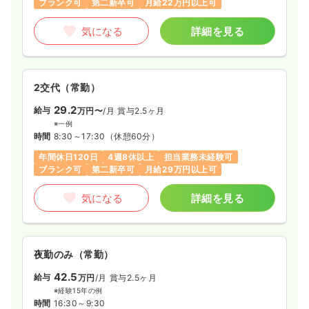
気になる
詳細を見る
ブランク可
第二新卒可
月給22万円以上可
気になる
詳細を見る
救急外来
一般病院
正看護師
2交代（常勤）
2交代（常勤）
35.0
給与
万円
/月
賞与3.85ヶ月
29.2
給与
万円〜
/月
賞与2.5ヶ月
※経験4年の例
※一例
時間
8:30～17:00
時間
8:30～17:30
（休憩60分）
4週8休以上
ブランク可
月給38万円以上可
年間休日120日
4週8休以上
担当業務未経験可
ブランク可
第二新卒可
月給29万円以上可
気になる
詳細を見る
気になる
詳細を見る
夜勤のみ（パート）
夜勤のみ（常勤）
3.2
給与
万円
/回
42.5
給与
時間
16:00～10:00
（休憩120分）
万円
/月
賞与2.5ヶ月
※経験15年の例
ブランク可
時間
16:30～9:30