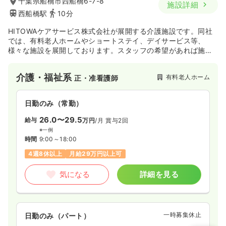
千葉県船橋市西船橋6-7-8
施設詳細
西船橋駅
10分
HITOWAケアサービス株式会社が展開する介護施設です。同社
では、有料老人ホームやショートステイ、デイサービス等、
様々な施設を展開しております。スタッフの希望があれば施設
間の異動も行いながら、今後も事業所を増やしていく計画で
す！
介護・福祉系
有料老人ホーム
正・准看護師
日勤のみ（常勤）
26.0〜29.5
給与
万円
/月
賞与2回
※一例
時間
9:00～18:00
4週8休以上
月給29万円以上可
気になる
詳細を見る
一時募集休止
日勤のみ（パート）