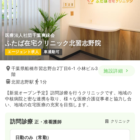
日曜休み
月給21万円以上可
気になる
詳細を見る
医療法人社団千葉爽緑会
ふたば在宅クリニック北習志野院
一時募集休止
日勤のみ（パート）
エージェント求人
車通勤可
1,500
給与
時給
円
時間
9:30～16:00
千葉県船橋市習志野台2丁目6-1 小林ビル3
施設詳細
日曜休み
時給1,500円以上可
階
北習志野駅
1分
気になる
詳細を見る
【新規オープン予定】訪問診療を行うクリニックです。地域の
中核病院と密な連携を取り、様々な医療介護従事者と協力し合
い、地域の在宅医療の充実を目指します。
訪問診療
クリニック
正・准看護師
日勤のみ（常勤）