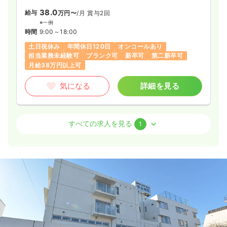
38.0
給与
万円〜
/月
賞与2回
※一例
時間
9:00～18:00
土日祝休み
年間休日120日
オンコールあり
担当業務未経験可
ブランク可
新卒可
第二新卒可
月給38万円以上可
気になる
詳細を見る
その他
クリニック
正看護師
すべての求人を見る
1
日勤のみ（常勤）
29.0
給与
万円〜
/月
賞与2回
※一例
時間
9:00～18:00
土日祝休み
年間休日120日
担当業務未経験可
ブランク可
新卒可
第二新卒可
月給29万円以上可