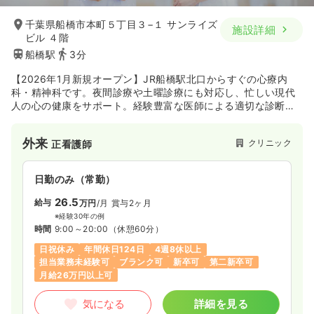
※経験3年の例
時間
8:30～17:00
（休憩60分）
千葉県船橋市本町５丁目３−１ サンライズ
施設詳細
ビル ４階
4週8休以上
オンコールあり
月給28万円以上可
船橋駅
3分
気になる
詳細を見る
【2026年1月新規オープン】JR船橋駅北口からすぐの心療内
科・精神科です。夜間診療や土曜診療にも対応し、忙しい現代
人の心の健康をサポート。経験豊富な医師による適切な診断
と、薬物療法・精神療法を組み合わせた一人ひとりに最適な治
一時募集休止
日勤のみ（パート）
療をご提案します。『心が少し疲れたな』と感じたとき、一番
外来
クリニック
正看護師
に頼れる身近なクリニックを目指しています。
1,400
給与
時給
円
時間
8:30～17:00
日勤のみ（常勤）
オンコールあり
時給1,400円以上可
26.5
給与
万円
/月
賞与2ヶ月
気になる
詳細を見る
※経験30年の例
時間
9:00～20:00
（休憩60分）
日祝休み
年間休日124日
4週8休以上
オペ室(手術室)
一般病院
担当業務未経験可
ブランク可
新卒可
第二新卒可
正看護師
月給26万円以上可
日勤のみ（常勤）
気になる
詳細を見る