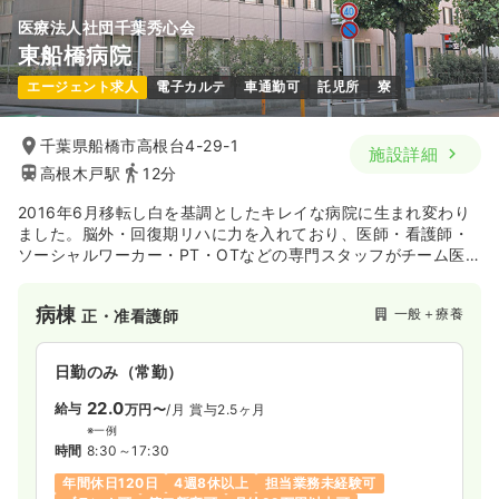
医療法人社団千葉秀心会
ICU系
一般病院
正看護師
東船橋病院
エージェント求人
電子カルテ
車通勤可
託児所
寮
2交代（常勤）
35.0
給与
万円
/月
賞与3.85ヶ月
千葉県船橋市高根台4-29-1
施設詳細
※経験4年の例
高根木戸駅
12分
時間
8:30～17:00
4週8休以上
ブランク可
月給38万円以上可
2016年6月移転し白を基調としたキレイな病院に生まれ変わり
ました。脳外・回復期リハに力を入れており、医師・看護師・
気になる
詳細を見る
ソーシャルワーカー・PT・OTなどの専門スタッフがチーム医
療として一体となり患者さまへ最良の治療とケアを提供してお
ります。
病棟
一般＋療養
正・准看護師
一時募集休止
日勤のみ（常勤）
日勤のみ（常勤）
21.7
給与
万円〜
/月
賞与3.85ヶ月
※経験5年の例
22.0
給与
万円〜
/月
賞与2.5ヶ月
時間
8:30～17:00
※一例
時間
8:30～17:30
4週8休以上
ブランク可
月給25万円以上可
年間休日120日
4週8休以上
担当業務未経験可