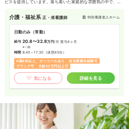
ビスを提供しています。落ち着いた家庭的な雰囲気の中で、利
用者様がお持ちの機能を活かすお手伝いを心がけてきました。
地域との交流を大切にし、利用者様とのコミュニケーションを
介護・福祉系
特別養護老人ホーム
正・准看護師
大切にした施設です。
日勤のみ（常勤）
20.8〜32.8
給与
万円
/月
賞与4ヶ月
※一例
時間
8:45～17:30
（休憩45分）
4週8休以上
オンコールあり
担当業務未経験可
ブランク可
月給32万円以上可
気になる
詳細を見る