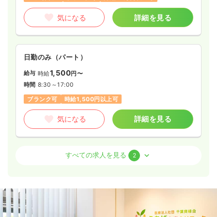
気になる
詳細を見る
気になる
詳細を見る
日勤のみ（パート）
一時募集休止
日勤のみ（パート）
1,500
給与
1,500〜2,000
時給
円〜
給与
時給
円
時間
8:30～17:00
時間
8:30～17:30
（休憩60分）
ブランク可
時給1,500円以上可
日祝休み
ブランク可
時給2,000円以上可
気になる
詳細を見る
気になる
詳細を見る
介護・福祉系
デイケア・デイサービス
正・准看護師
すべての求人を見る
2
一時募集休止
日勤のみ（常勤）
21.7
給与
万円〜
/月
賞与3ヶ月
※一例
時間
8:30～17:00