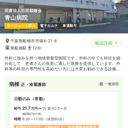
気になる
詳細を見る
医療法人社団顕鐘会
青山病院
エージェント求人
電子カルテ
車通勤可
千葉県船橋市市場4-21-8
施設詳細
東船橋駅
12分
外科に強みを持つ地域密着型病院です。外科の中でも科目を細
分化して、患者さんの疾患に適した医療を提供しています。外
科系の科目の専門性を高めたい方には大変お勧めできる設備・
環境が整っております。
病棟
一般病院
正・准看護師
日勤のみ（常勤）
21.7
給与
万円〜
/月
賞与2.5ヶ月
※経験5年の例
時間
8:30～17:00
（休憩60分）
年間休日123日
4週8休以上
担当業務未経験可