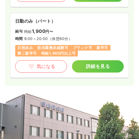
27.7
給与
万円
/月
賞与4ヶ月
※経験4年の例
時間
8:30～17:00
（休憩60分）
日勤のみ（パート）
4週8休以上
オンコールあり
担当業務未経験可
月給29万円以上可
1,900
給与
時給
円〜
時間
9:00～20:00
（休憩60分）
気になる
詳細を見る
日祝休み
担当業務未経験可
ブランク可
新卒可
第二新卒可
時給1,900円以上可
透析
一般病院
正看護師
気になる
詳細を見る
日勤のみ（常勤）
29.7
給与
万円
/月
賞与4ヶ月
※経験4年の例
時間
8:30～17:00
4週8休以上
オンコールあり
担当業務未経験可
月給31万円以上可
気になる
詳細を見る