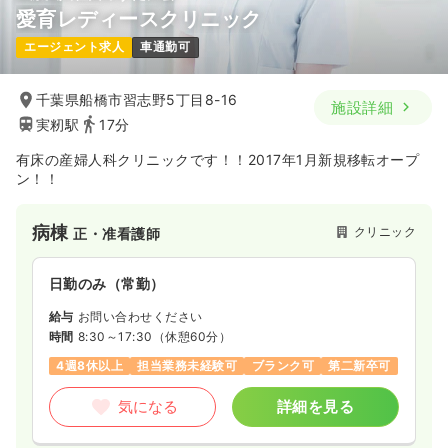
愛育レディースクリニック
一時募集休止
日勤のみ（パート）
エージェント求人
車通勤可
1,500
給与
時給
円〜
時間
9:30～21:30
千葉県船橋市習志野5丁目8-16
施設詳細
ブランク可
時給1,500円以上可
実籾駅
17分
気になる
詳細を見る
有床の産婦人科クリニックです！！2017年1月新規移転オープ
ン！！
病棟
クリニック
正・准看護師
日勤のみ（常勤）
給与
お問い合わせください
時間
8:30～17:30
（休憩60分）
4週8休以上
担当業務未経験可
ブランク可
第二新卒可
気になる
詳細を見る