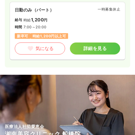
一時募集休止
内視鏡
日勤のみ（パート）
一般病院
正看護師
1,200
給与
時給
円
一時募集休止
日勤のみ（常勤）
時間
7:00～20:00
給与
お問い合わせください
新卒可
時給1,200円以上可
時間
8:30～17:00
気になる
詳細を見る
4週8休以上
オンコールあり
ブランク可
気になる
詳細を見る
医療法人社団愛恵会
湘南美容クリニック 船橋院