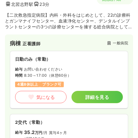
北習志野駅
23分
【二次救急指定病院】内科・外科をはじめとして、22の診療科
とガンマナイフセンター、血液浄化センター、デンタルインプ
ラントセンターの3つの診療センターを擁する総合病院として活
動しています。整形外科と脳神経外科に強みを持ち、専門性を
積みたい方はもちろんのこと、幅広い分野に興味のある方にオ
病棟
一般病院
正看護師
ススメです！
日勤のみ（常勤）
給与
お問い合わせください
時間
8:30～17:00
（休憩60分）
4週8休以上
ブランク可
気になる
詳細を見る
2交代（常勤）
35.2
給与
万円
/月
賞与4ヶ月