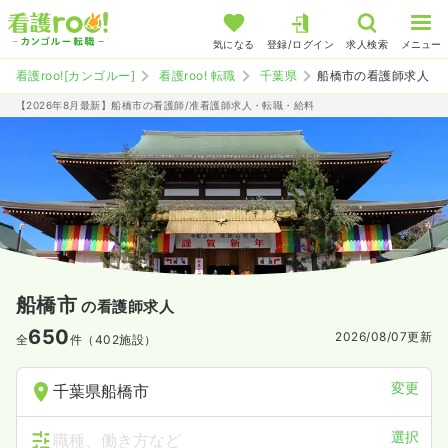
気になる
登録/ログイン
求人検索
メニュー
看護roo![カンゴルー]
看護roo! 転職
千葉県
船橋市の看護師求人
【2026年8月最新】船橋市の看護師/准看護師求人・転職・給料
船橋市
の看護師求人
650
2026/08/07
更新
全
件（402施設）
変更
千葉県船橋市
選択
職種、働き方など