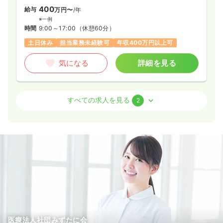
体制の基、ひとりひとり、様々な違った環境に対応できるプラ
400
給与
万円〜
/年
日勤のみ（パート）
イマリー・ケアの確固たる実現に力を注いでいます。
※一例
1,350
給与
時間
9:00～17:00
（休憩60分）
時給
円〜
時間
8:30～17:30
土日休み
担当業務未経験可
年収400万円以上可
土日祝休み
オンコールあり
ブランク可
第二新卒可
気になる
詳細を見る
時給1,300円以上可
気になる
詳細を見る
外来
クリニック
正・准看護師
すべての求人を見る
2
訪問看護
一般＋療養
正看護師
一時募集休止
日勤のみ（常勤）
31.7
給与
万円
/月
日勤のみ（常勤）
※経験11年の例
時間
9:30～21:30
35.0
給与
万円〜
/月
賞与2回
※一例
4週8休以上
ブランク可
月給31万円以上可
時間
9:00～17:00
（休憩60分）
気になる
詳細を見る
土日祝休み
オンコールあり
月給35万円以上可
気になる
詳細を見る
医療法人社団みずたに会