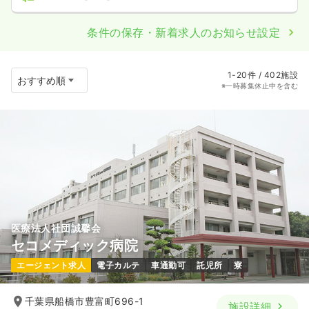
条件の保存・新着求人のお知らせ設定
1-20件 / 402施設
※一時募集休止中を含む
医療法人社団誠馨会
セコメディック病院
エージェント求人
電子カルテ
車通勤可
託児所
寮
千葉県船橋市豊富町696-1
施設詳細