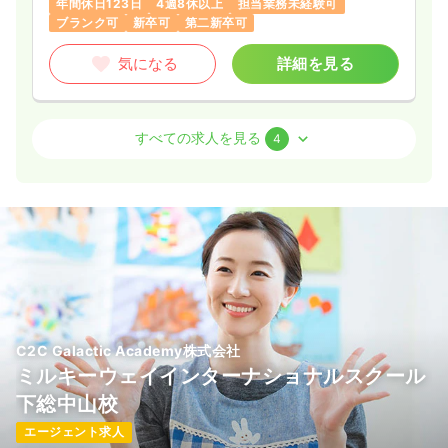
年間休日123日
4週8休以上
担当業務未経験可
ブランク可
新卒可
第二新卒可
気になる
詳細を見る
外来
一般病院
正・准看護師
すべての求人を見る
4
一時募集休止
日勤のみ（常勤）
23.0
給与
万円
/月
賞与2.5ヶ月
※経験18年の例
時間
8:30～17:00
（休憩60分）
日祝休み
年間休日120日
担当業務未経験可
ブランク可
月給23万円以上可
気になる
詳細を見る
C2C Galactic Academy株式会社
ミルキーウェイインターナショナルスクール
下総中山校
一時募集休止
2交代（常勤）
エージェント求人