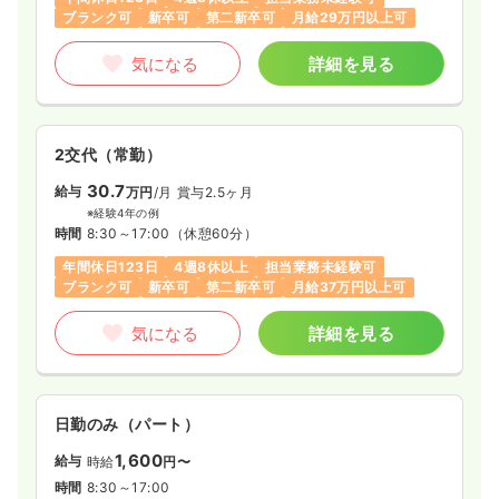
ブランク可
新卒可
第二新卒可
月給29万円以上可
気になる
詳細を見る
2交代（常勤）
30.7
給与
万円
/月
賞与2.5ヶ月
※経験4年の例
時間
8:30～17:00
（休憩60分）
年間休日123日
4週8休以上
担当業務未経験可
ブランク可
新卒可
第二新卒可
月給37万円以上可
気になる
詳細を見る
日勤のみ（パート）
1,600
給与
時給
円〜
時間
8:30～17:00