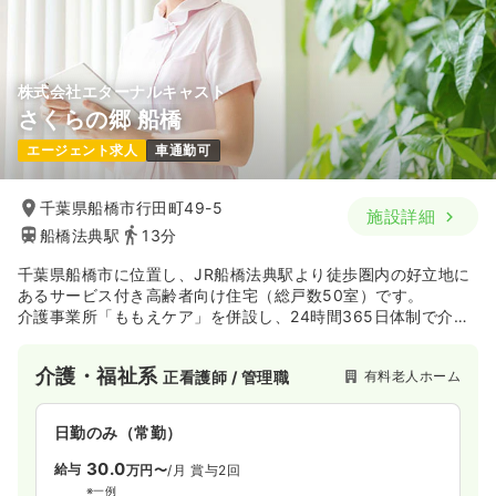
株式会社エターナルキャスト
さくらの郷 船橋
エージェント求人
車通勤可
千葉県船橋市行田町49-5
施設詳細
船橋法典駅
13分
千葉県船橋市に位置し、JR船橋法典駅より徒歩圏内の好立地に
あるサービス付き高齢者向け住宅（総戸数50室）です。
介護事業所「ももえケア」を併設し、24時間365日体制で介護
サポートを提供するとともに、協力医療機関との連携により安
心の医療体制を構築しています。
介護・福祉系
有料老人ホーム
正看護師 / 管理職
訪問介護・訪問看護を含む複合的なサービス提供体制のもと、
ご利用者様の「上質な心穏やかな毎日」を支えることに情熱を
持つ看護師の方に最適な職場です。
日勤のみ（常勤）
30.0
給与
万円〜
/月
賞与2回
※一例