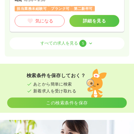
※経験5年の例
時間
8:30～17:00
担当業務未経験可
ブランク可
第二新卒可
日祝休み
第二新卒可
月給23万円以上可
気になる
詳細を見る
気になる
詳細を見る
外来
一般＋療養
正看護師
すべての求人を見る
5
一時募集休止
日勤のみ（パート）
日勤のみ（常勤）
給与
お問い合わせください
22.5〜31.0
給与
万円
/月
賞与3ヶ月
時間
8:30～17:00
※一例
検索条件を保存しておく？
時間
8:30～17:30
（休憩60分）
日祝休み
第二新卒可
あとから簡単に検索
日祝休み
年間休日120日
4週8休以上
ブランク可
気になる
詳細を見る
新着求人を受け取れる
第二新卒可
月給31万円以上可
この検索条件を保存
気になる
詳細を見る
内視鏡
一般病院
正看護師
一時募集休止
日勤のみ（常勤）
日勤のみ（パート）