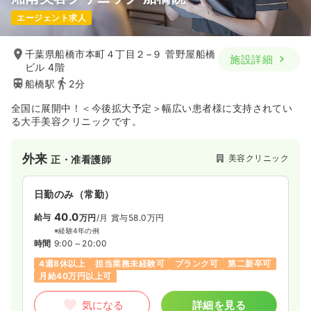
エージェント求人
千葉県船橋市本町４丁目２−９ 菅野屋船橋
施設詳細
ビル 4階
船橋駅
2分
全国に展開中！＜今後拡大予定＞幅広い患者様に支持されてい
る大手美容クリニックです。
外来
美容クリニック
正・准看護師
日勤のみ（常勤）
40.0
給与
万円
/月
賞与58.0万円
※経験4年の例
時間
9:00～20:00
4週8休以上
担当業務未経験可
ブランク可
第二新卒可
月給40万円以上可
気になる
詳細を見る