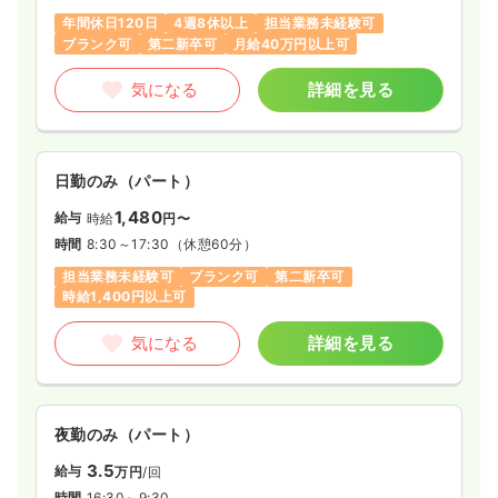
年間休日120日
4週8休以上
担当業務未経験可
気になる
詳細を見る
ブランク可
第二新卒可
月給40万円以上可
気になる
詳細を見る
訪問看護
一般病院
正看護師
一時募集休止
日勤のみ（常勤）
日勤のみ（パート）
23.9
給与
万円
/月
賞与2回
1,480
給与
時給
円〜
※経験10年の例
時間
8:30～17:00
時間
8:30～17:30
（休憩60分）
第二新卒可
月給23万円以上可
担当業務未経験可
ブランク可
第二新卒可
時給1,400円以上可
気になる
詳細を見る
気になる
詳細を見る
訪問診療
一般病院
正看護師
夜勤のみ（パート）
一時募集休止
日勤のみ（常勤）
3.5
給与
万円
/回
21.5
給与
万円
/月
賞与3.85ヶ月
時間
16:30～9:30