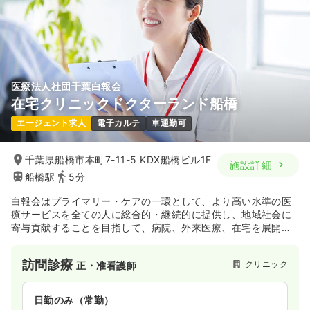
22.7
給与
万円
/月
賞与80.0万円
1,480〜1,680
給与
時給
円
※経験5年の例
時間
8:30～17:30
（休憩60分）
時間
8:30～17:00
日祝休み
ブランク可
第二新卒可
時給1,600円以上可
土日休み
オンコールあり
ブランク可
第二新卒可
月給26万円以上可
気になる
詳細を見る
医療法人社団千葉白報会
気になる
詳細を見る
在宅クリニックドクターランド船橋
オペ室(手術室)
一般＋療養
正・准看護師
エージェント求人
電子カルテ
車通勤可
検診・健診
一般病院
保健師
日勤のみ（常勤）
千葉県船橋市本町7-11-5 KDX船橋ビル1F
施設詳細
一時募集休止
日勤のみ（常勤）
船橋駅
5分
21.5
給与
万円〜
/月
賞与2回
※一例
28.4
給与
万円
/月
白報会はプライマリー・ケアの一環として、より高い水準の医
時間
8:30～17:30
※一例
療サービスを全ての人に総合的・継続的に提供し、地域社会に
時間
8:00～17:30
（休憩60分）
寄与貢献することを目指して、病院、外来医療、在宅を展開し
土日祝休み
オンコールあり
ブランク可
第二新卒可
ております。
月給21万円以上可
日祝休み
4週8休以上
月給28万円以上可
医療提供においては地域に必要とされる病院、総合クリニッ
訪問診療
クリニック
正・准看護師
ク、在宅医療を主とした診療所を各地に設けて、患者さまと近
気になる
詳細を見る
気になる
詳細を見る
接した医療の実現を進めております。
同時に在宅医療を中心に各地域において外来医療、健康診断、
日勤のみ（常勤）
地域のネットワーク、関連の有料老人ホーム、薬局などの総合