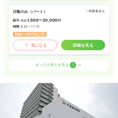
気になる
詳細を見る
気になる
詳細を見る
一時募集休止
日勤のみ（パート）
1,600〜20,000
給与
時給
円
訪問看護
一般病院
正看護師
ICU系
一般病院
正看護師
時間
8:30～17:15
時給2,500円以上可
一時募集休止
日勤のみ（常勤）
2交代（常勤）
気になる
詳細を見る
28.3
給与
万円
/月
賞与2回
32.6
給与
万円
/月
賞与3.4ヶ月
※経験3年の例
※経験3年の例
時間
8:30～17:30
時間
8:30～17:30
オペ室(手術室)
一般病院
正看護師
すべての求人を見る
7
日祝休み
年間休日122日
4週8休以上
オンコールあり
年間休日120日
4週8休以上
第二新卒可
担当業務未経験可
月給32万円以上可
月給35万円以上可
日勤のみ（常勤）
気になる
詳細を見る
気になる
詳細を見る
31.3
給与
万円
/月
賞与4.45ヶ月
※経験3年の例
時間
8:30～17:15
透析
一般病院
正看護師
一時募集休止
日勤のみ（パート）
4週8休以上
オンコールあり
ブランク可
月給40万円以上可
1,600
給与
時給
円〜
一時募集休止
日勤のみ（常勤）
時間
8:30～17:30
（休憩60分）