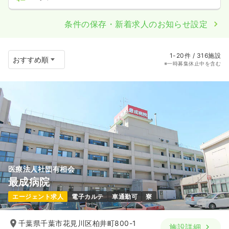
条件の保存・新着求人のお知らせ設定
1-20件 / 316施設
※一時募集休止中を含む
医療法人社団有相会
最成病院
エージェント求人
電子カルテ
車通勤可
寮
千葉県千葉市花見川区柏井町800-1
施設詳細