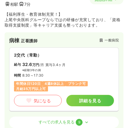
柏駅
7分
※経験3年の例
時間
8:30～17:30
【福利厚生・教育体制充実！】
土日休み
年間休日124日
月給36万円以上可
上尾中央医科グループならではの研修が充実しており、「資格
取得支援制度」等キャリア支援も整っております。
気になる
詳細を見る
病棟
一般病院
正看護師
一時募集休止
日勤のみ（常勤）
2交代（常勤）
28.1
給与
万円
/月
賞与2回
32.6
給与
万円
/月
賞与3.4ヶ月
※経験3年の例
※経験3年の例
時間
8:30～17:30
時間
8:30～17:30
土日休み
年間休日124日
月給32万円以上可
年間休日120日
4週8休以上
ブランク可
月給35万円以上可
気になる
詳細を見る
気になる
詳細を見る
ICU系
一般病院
正看護師
オペ室(手術室)
一般病院
正看護師
すべての求人を見る
9