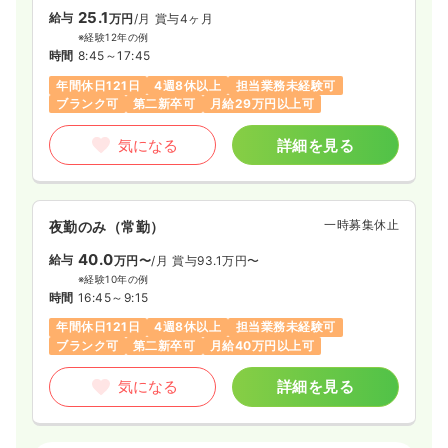
25.1
給与
万円
/月
賞与4ヶ月
※経験12年の例
時間
8:45～17:45
年間休日121日
4週8休以上
担当業務未経験可
ブランク可
第二新卒可
月給29万円以上可
気になる
詳細を見る
一時募集休止
夜勤のみ（常勤）
40.0
給与
万円〜
/月
賞与93.1万円〜
※経験10年の例
時間
16:45～9:15
年間休日121日
4週8休以上
担当業務未経験可
ブランク可
第二新卒可
月給40万円以上可
気になる
詳細を見る