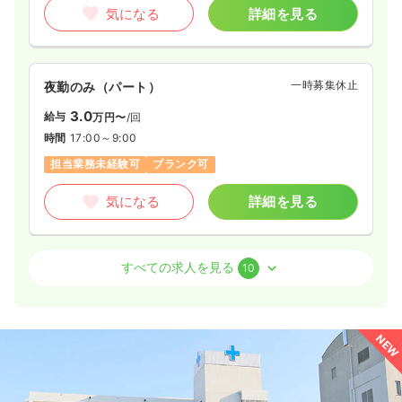
気になる
詳細を見る
気になる
詳細を見る
訪問看護
一般病院
正看護師
一時募集休止
夜勤のみ（パート）
一時募集休止
日勤のみ（常勤）
3.0
給与
万円〜
/回
時間
17:00～9:00
23.9
給与
万円
/月
賞与2回
※経験10年の例
担当業務未経験可
ブランク可
時間
8:30～17:00
気になる
詳細を見る
第二新卒可
月給23万円以上可
気になる
詳細を見る
外来
一般病院
正看護師
すべての求人を見る
10
訪問診療
一般病院
正看護師
日勤のみ（常勤）
24.5
給与
万円〜
/月
賞与2回
NEW
一時募集休止
日勤のみ（常勤）
※経験4年の例
時間
8:30～17:30
21.5
給与
万円
/月
賞与3.85ヶ月
※経験5年の例
年間休日120日
4週8休以上
ブランク可