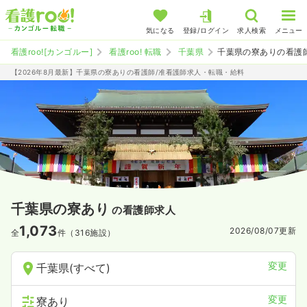
気になる
登録/ログイン
求人検索
メニュー
看護roo![カンゴルー]
看護roo! 転職
千葉県
千葉県の寮ありの看護
【2026年8月最新】千葉県の寮ありの看護師/准看護師求人・転職・給料
千葉県の寮あり
の看護師求人
1,073
2026/08/07
更新
全
件（316施設）
変更
千葉県(すべて)
変更
寮あり