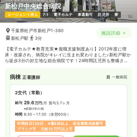
新松戸中央総合病院
外来
精神科病院
正・准看護師
エージェント求人
7:1
電子カルテ
車通勤可
託児所
寮
救急外来
一般病院
正看護師
日勤のみ（常勤）
千葉県松戸市新松戸1-380
2交代（常勤）
施設詳細
27.1
給与
万円〜
/月
賞与3.4ヶ月
新松戸駅
3分
※経験10年の例
35.0
給与
万円
/月
賞与3.85ヶ月
時間
8:30～17:00
（休憩60分）
【電子カルテ★教育充実★復職支援制度あり】2012年度に増
※経験4年の例
時間
8:30～17:00
日祝休み
4週8休以上
ブランク可
第二新卒可
床・改築され、病院がキレイに生まれ変わりました♪新松戸駅か
月給32万円以上可
ら徒歩3分の好立地な総合病院です！24時間託児所も整備され
4週8休以上
ブランク可
月給38万円以上可
ており、ライフステージにあわせた働き方が可能です！
気になる
詳細を見る
気になる
詳細を見る
病棟
一般病院
正看護師
2交代（常勤）
夜勤のみ（パート）
29.6
給与
万円
/月
賞与3.7ヶ月
※経験3年の例
3.2
給与
万円
/回
時間
8:30～17:30
（休憩60分）
時間
16:00～10:00
（休憩120分）
年間休日120日
4週8休以上
担当業務未経験可
ブランク可
ブランク可
月給32万円以上可