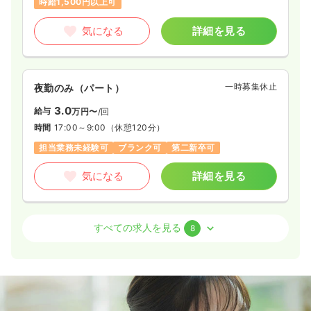
時給1,500円以上可
33.5
給与
万円
/月
賞与2回
年間休日120日
4週8休以上
月給25万円以上可
※経験4年の例
気になる
詳細を見る
時間
8:30～17:15
気になる
詳細を見る
4週8休以上
月給40万円以上可
一時募集休止
夜勤のみ（パート）
気になる
詳細を見る
3.0
給与
万円〜
/回
時間
17:00～9:00
（休憩120分）
その他
一般病院
正看護師
担当業務未経験可
ブランク可
第二新卒可
2交代（常勤）
気になる
詳細を見る
34.1
給与
万円
/月
賞与4.45ヶ月
※経験8年の例
訪問看護
時間
8:30～17:15
一般病院
正看護師
すべての求人を見る
8
4週8休以上
オンコールあり
月給34万円以上可
日勤のみ（常勤）
気になる
詳細を見る
28.7
給与
万円〜
/月
賞与2回
※経験11年の例
時間
8:30～17:30