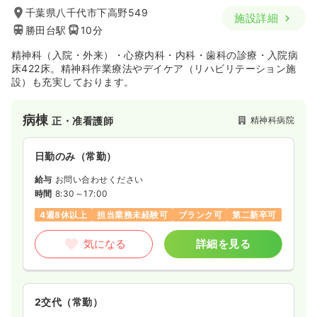
時間
8:30～17:00
（休憩60分）
千葉県八千代市下高野549
施設詳細
4週8休以上
オンコールあり
月給28万円以上可
勝田台駅
10分
精神科（入院・外来）・心療内科・内科・歯科の診療・入院病
気になる
詳細を見る
床422床。精神科作業療法やデイケア（リハビリテーション施
設）も充実しております。
一時募集休止
日勤のみ（パート）
病棟
精神科病院
正・准看護師
1,400
給与
時給
円
時間
8:30～17:00
日勤のみ（常勤）
オンコールあり
時給1,400円以上可
給与
お問い合わせください
時間
8:30～17:00
気になる
詳細を見る
4週8休以上
担当業務未経験可
ブランク可
第二新卒可
気になる
詳細を見る
オペ室(手術室)
一般病院
正看護師
日勤のみ（常勤）
2交代（常勤）
27.7
給与
万円
/月
賞与4ヶ月