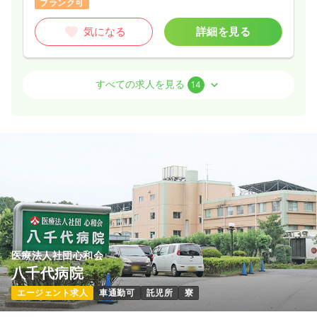
ブランク可
気になる
詳細を見る
外来
一般病院
正看護師
すべての求人を見る
14
日勤のみ（常勤）
26.7
給与
万円
/月
賞与4ヶ月
※経験4年の例
時間
8:30～17:00
4週8休以上
オンコールあり
月給27万円以上可
気になる
詳細を見る
医療法人社団心和会
八千代病院
一時募集休止
2交代（常勤）
エージェント求人
車通勤可
託児所
寮
27.6
給与
万円〜
/月
賞与3.85ヶ月
※経験3年の例