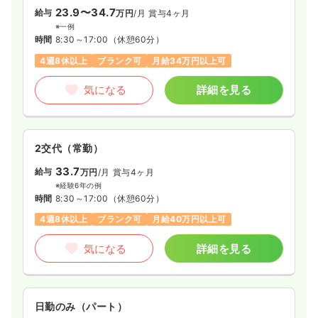
日祝休み
4週8休以上
ブランク可
月給28万円以上可
23.9〜34.7
給与
万円
/月
賞与4ヶ月
※一例
気になる
詳細を見る
時間
8:30～17:00
（休憩60分）
4週8休以上
ブランク可
月給34万円以上可
透析
一般病院
正看護師
気になる
詳細を見る
一時募集休止
日勤のみ（常勤）
28.7
給与
万円〜
/月
賞与2回
2交代（常勤）
※経験11年の例
時間
7:30～16:30
33.7
給与
万円
/月
賞与4ヶ月
※経験6年の例
日曜休み
4週8休以上
ブランク可
月給28万円以上可
時間
8:30～17:00
（休憩60分）
気になる
詳細を見る
4週8休以上
ブランク可
月給40万円以上可
気になる
詳細を見る
内視鏡
一般病院
正看護師
一時募集休止
日勤のみ（常勤）
日勤のみ（パート）