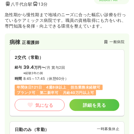
八千代台駅
13分
急性期から慢性期まで地域のニーズに合った幅広い診療を行っ
ているケアミックス病院です。職員の資格取得にも力をいれ、
専門知識を発揮・向上できる環境を整えています。
病棟
一般病院
正看護師
2交代（常勤）
39.4
給与
万円〜
/月
賞与2回
※経験3年の例
時間
8:45～17:45
（休憩60分）
年間休日121日
4週8休以上
担当業務未経験可
ブランク可
第二新卒可
月給40万円以上可
気になる
詳細を見る
一時募集休止
日勤のみ（常勤）