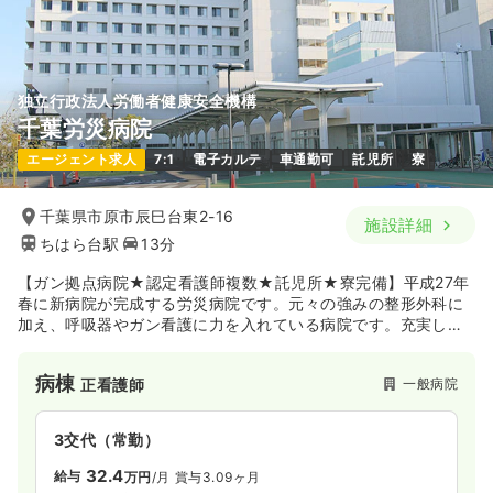
時間
8:30～17:00
月給26万円以上可
日祝休み
第二新卒可
月給23万円以上可
気になる
詳細を見る
気になる
詳細を見る
独立行政法人労働者健康安全機構
千葉労災病院
オペ室(手術室)
一般病院
正看護師
エージェント求人
7:1
電子カルテ
車通勤可
託児所
寮
一時募集休止
日勤のみ（パート）
日勤のみ（常勤）
千葉県市原市辰巳台東2-16
給与
お問い合わせください
施設詳細
28.0
給与
万円〜
/月
賞与2回
時間
8:30～17:00
ちはら台駅
13分
※一例
時間
8:30～17:30
日祝休み
第二新卒可
【ガン拠点病院★認定看護師複数★託児所★寮完備】平成27年
年間休日120日
4週8休以上
オンコールあり
春に新病院が完成する労災病院です。元々の強みの整形外科に
気になる
詳細を見る
月給28万円以上可
加え、呼吸器やガン看護に力を入れている病院です。充実した
福利厚生と教育体制があり、認定看護師資格の支援も行ってお
ります。キャリアアップをお考えの方にオススメです。
気になる
詳細を見る
病棟
一般病院
正看護師
内視鏡
一般病院
正看護師
3交代（常勤）
一時募集休止
日勤のみ（常勤）
一時募集休止
2交代（常勤）
32.4
給与
万円
/月
賞与3.09ヶ月
22.7
給与
万円
/月
賞与80.0万円