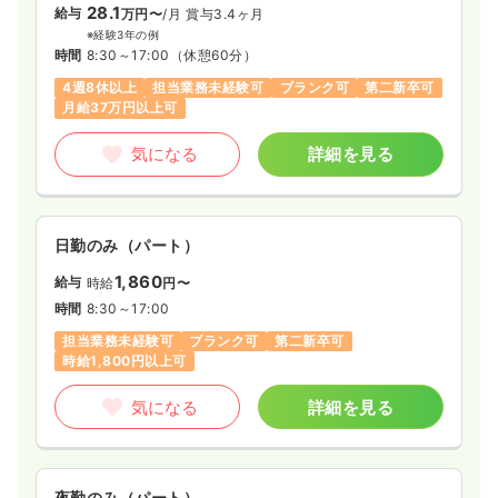
28.1
給与
万円〜
/月
賞与3.4ヶ月
※経験4年の例
時間
8:30～17:00
（休憩60分）
※経験3年の例
時間
8:30～17:00
（休憩60分）
4週8休以上
オンコールあり
担当業務未経験可
4週8休以上
担当業務未経験可
ブランク可
第二新卒可
月給29万円以上可
月給37万円以上可
気になる
詳細を見る
気になる
詳細を見る
透析
一般病院
正看護師
日勤のみ（パート）
日勤のみ（常勤）
1,860
給与
時給
円〜
29.7
給与
万円
/月
賞与4ヶ月
時間
8:30～17:00
※経験4年の例
担当業務未経験可
ブランク可
第二新卒可
時間
8:30～17:00
時給1,800円以上可
4週8休以上
オンコールあり
担当業務未経験可
月給31万円以上可
気になる
詳細を見る
気になる
詳細を見る
夜勤のみ（パート）