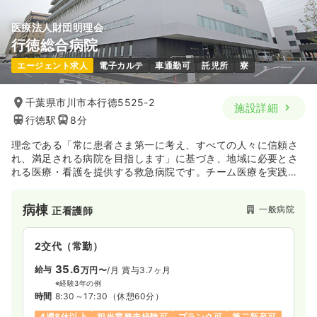
気になる
詳細を見る
24.4
給与
万円〜
/月
賞与3.4ヶ月
日祝休み
オンコールあり
担当業務未経験可
※経験6年の例
医療法人財団明理会
時給1,600円以上可
時間
7:00～18:00
行徳総合病院
内視鏡
一般病院
正・准看護師
年間休日120日
4週8休以上
ブランク可
第二新卒可
気になる
詳細を見る
エージェント求人
電子カルテ
車通勤可
託児所
寮
月給25万円以上可
日勤のみ（常勤）
気になる
詳細を見る
千葉県市川市本行徳5525-2
施設詳細
検診・健診
28.3
一般病院
給与
正看護師
万円
/月
賞与4.45ヶ月
行徳駅
8分
※経験3年の例
時間
8:30～17:15
（休憩45分）
一時募集休止
理念である「常に患者さま第一に考え、すべての人々に信頼さ
日勤のみ（パート）
検診・健診
一般病院
正看護師
日祝休み
4週8休以上
オンコールあり
れ、満足される病院を目指します」に基づき、地域に必要とさ
1,400〜1,600
給与
時給
円
担当業務未経験可
ブランク可
月給30万円以上可
れる医療・看護を提供する救急病院です。チーム医療を実践す
一時募集休止
日勤のみ（常勤）
るべく専門性を発揮しながらも、職種間の壁を作らず患者様の
時間
8:30～17:30
気になる
詳細を見る
為に日々邁進しています。
22.8
日祝休み
ブランク可
時給1,600円以上可
給与
病棟
万円
/月
賞与3.4ヶ月
一般病院
正看護師
※経験3年の例
気になる
詳細を見る
時間
8:00～17:00
ICU系
2交代（常勤）
一般病院
正看護師
年間休日120日
4週8休以上
オンコールあり
35.6
ブランク可
第二新卒可
月給24万円以上可
給与
万円〜
/月
賞与3.7ヶ月
内視鏡
2交代（常勤）
一般病院
正看護師
※経験3年の例
気になる
詳細を見る
時間
8:30～17:30
（休憩60分）
33.0
給与
万円
/月
賞与4.45ヶ月
4週8休以上
担当業務未経験可
ブランク可
第二新卒可