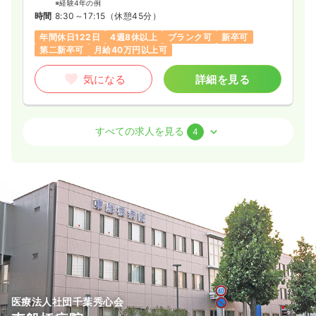
28.0
給与
万円〜
/月
賞与2回
※経験4年の例
※経験5年の例
※一例
時間
8:30～17:15
（休憩45分）
時間
8:30～17:00
時間
8:30～17:30
年間休日122日
4週8休以上
ブランク可
新卒可
土日休み
オンコールあり
ブランク可
第二新卒可
年間休日120日
4週8休以上
オンコールあり
第二新卒可
月給40万円以上可
月給26万円以上可
月給28万円以上可
気になる
詳細を見る
気になる
詳細を見る
気になる
詳細を見る
病棟
一般病院
助産師
検診・健診
すべての求人を見る
一般病院
保健師
4
ICU系
一般病院
正看護師
3交代（常勤）
一時募集休止
日勤のみ（常勤）
2交代（常勤）
27.6
給与
万円〜
/月
賞与4ヶ月
28.4
給与
万円
/月
30.9
給与
万円〜
/月
賞与2回
※経験3年の例
※一例
※経験4年の例
時間
8:30～17:15
（休憩45分）
時間
8:00～17:30
（休憩60分）
時間
7:00～16:00
年間休日122日
4週8休以上
ブランク可
日祝休み
4週8休以上
月給28万円以上可
年間休日120日
4週8休以上
ブランク可
月給27万円以上可
月給30万円以上可
気になる
詳細を見る
気になる
詳細を見る
気になる
詳細を見る
医療法人社団千葉秀心会