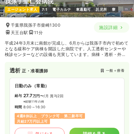
我孫子聖仁会病院
日勤のみ（パート）
エージェント求人
7:1
電子カルテ
車通勤可
託児所
寮
1,200
給与
時給
円〜
時間
8:30～17:00
（休憩90分）
千葉県我孫子市柴崎1300
施設詳細
天王台駅
11分
担当業務未経験可
ブランク可
新卒可
第二新卒可
時給1,200円以上可
平成24年3月末に南館が完成し、6月からは我孫子市内で初めて
となる緩和ケア病棟を開設した病院です。人工透析センターや
気になる
詳細を見る
検診センターなどの設備も充実しています。病棟・透析・外来
など、幅広く経験を積みながら、スキルアップして頂ける環境
です。
透析
訪問看護
一般＋療養
正・准看護師
一般病院
正看護師
日勤のみ（常勤）
日勤のみ（常勤）
27.7
23.9〜34.7
給与
万円〜
/月
賞与2回
給与
万円
/月
賞与4ヶ月
※経験11年の例
※一例
時間
8:00～16:30
時間
8:00～17:00
（休憩60分）
4週8休以上
ブランク可
第二新卒可
土日祝休み
担当業務未経験可
ブランク可
新卒可
月給27万円以上可
第二新卒可
月給34万円以上可
気になる
詳細を見る