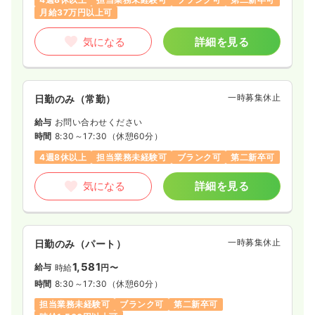
一時募集休止
日勤のみ（パート）
※経験4年の例
月給37万円以上可
時間
8:30～17:15
1,600
給与
検診・健診
時給
円
一般病院
保健師
4週8休以上
月給40万円以上可
気になる
詳細を見る
時間
8:30～17:30
一時募集休止
日祝休み
ブランク可
時給1,600円以上可
日勤のみ（常勤）
気になる
詳細を見る
22.7
給与
万円〜
/月
賞与3.4ヶ月
気になる
詳細を見る
一時募集休止
日勤のみ（常勤）
※一例
時間
8:00～17:00
（休憩60分）
一時募集休止
夜勤のみ（常勤）
給与
お問い合わせください
日祝休み
年間休日120日
4週8休以上
時間
8:30～17:30
（休憩60分）
42.1
給与
万円
/月
賞与4.45ヶ月
月給22万円以上可
4週8休以上
担当業務未経験可
ブランク可
第二新卒可
※経験6年の例
時間
16:30～9:00
気になる
詳細を見る
気になる
詳細を見る
4週8休以上
月給40万円以上可
気になる
詳細を見る
その他
一般病院
認定看護師
一時募集休止
日勤のみ（パート）
一時募集休止
日勤のみ（常勤）
1,581
給与
時給
円〜
救急外来
一般病院
正看護師
24.1
給与
万円〜
/月
賞与3.4ヶ月
時間
8:30～17:30
（休憩60分）
※経験7年の例
担当業務未経験可
ブランク可
第二新卒可
2交代（常勤）
時間
8:30～17:30
（休憩60分）