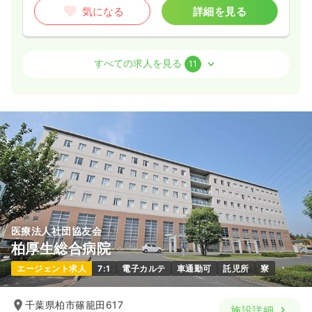
気になる
詳細を見る
救急外来
一般病院
正看護師
すべての求人を見る
11
2交代（常勤）
28.8
給与
万円
/月
賞与2回
※経験3年の例
時間
8:30～17:30
年間休日124日
4週8休以上
担当業務未経験可
ブランク可
月給32万円以上可
気になる
詳細を見る
医療法人社団協友会
柏厚生総合病院
オペ室(手術室)
一般病院
正看護師
エージェント求人
7:1
電子カルテ
車通勤可
託児所
寮
2交代（常勤）
千葉県柏市篠籠田617
施設詳細
32.8
給与
万円
/月
賞与5ヶ月