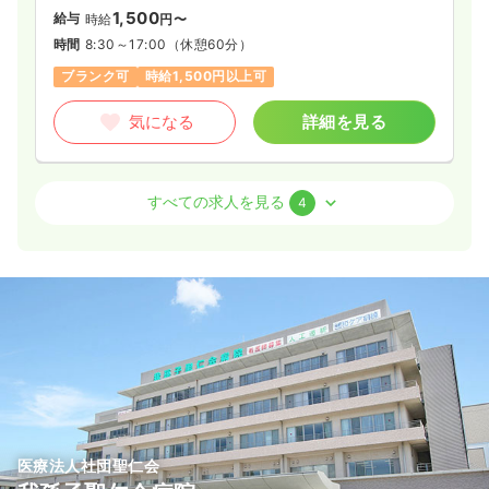
給与
お問い合わせください
1,500
給与
時給
円〜
時間
8:30～17:30
（休憩60分）
時間
8:30～17:00
（休憩60分）
4週8休以上
ブランク可
第二新卒可
ブランク可
時給1,500円以上可
気になる
詳細を見る
気になる
詳細を見る
外来
一般病院
正・准看護師
すべての求人を見る
4
日勤のみ（常勤）
22.9〜33.6
給与
万円
/月
賞与4ヶ月
※一例
時間
8:00～17:00
（休憩60分）
4週8休以上
担当業務未経験可
ブランク可
新卒可
第二新卒可
月給33万円以上可
気になる
詳細を見る
医療法人社団聖仁会