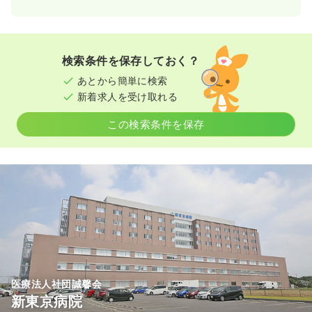
2交代（常勤）
日勤のみ（常勤）
31.4
給与
万円
/月
賞与5ヶ月
26.8
※経験3年の例
給与
万円
/月
賞与3.4ヶ月
時間
8:30～17:30
※経験3年の例
検索条件を保存しておく？
時間
8:30～17:30
年間休日124日
4週8休以上
担当業務未経験可
あとから簡単に検索
月給37万円以上可
年間休日120日
4週8休以上
オンコールあり
新着求人を受け取れる
ブランク可
第二新卒可
月給29万円以上可
気になる
詳細を見る
この検索条件を保存
気になる
詳細を見る
一時募集休止
夜勤のみ（常勤）
内視鏡
一般病院
正看護師
39.3
給与
万円
/月
賞与2回
※経験7年の例
日勤のみ（常勤）
時間
16:30～9:00
23.3
給与
万円〜
/月
賞与3.4ヶ月
年間休日124日
4週8休以上
担当業務未経験可
※経験7年の例
月給39万円以上可
時間
9:00～17:30
（休憩60分）
気になる
詳細を見る
年間休日120日
オンコールあり
月給23万円以上可
医療法人社団誠馨会
新東京病院
気になる
詳細を見る