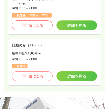
※一例
2交代（常勤）
時間
7:00～21:00
日祝休み
年間休日121日
30.4
給与
万円〜
/月
賞与3.7ヶ月
※経験3年の例
気になる
詳細を見る
時間
8:30～17:30
（休憩60分）
4週8休以上
オンコールあり
ブランク可
第二新卒可
月給32万円以上可
日勤のみ（パート）
気になる
詳細を見る
1,100
給与
時給
円〜
時間
7:00～21:00
日祝休み
一時募集休止
夜勤のみ（パート）
3.0
給与
万円〜
/回
気になる
詳細を見る
時間
17:00～9:00
（休憩120分）
オンコールあり
ブランク可
第二新卒可
気になる
詳細を見る