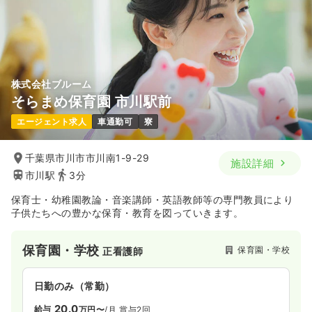
透析
一般病院
正・准看護師
4週8休以上
オンコールあり
ブランク可
月給28万円以上可
一時募集休止
日勤のみ（常勤）
気になる
詳細を見る
25.9
給与
万円
/月
賞与2回
※経験3年の例
株式会社ブルーム
時間
8:30～17:15
そらまめ保育園 市川駅前
オペ室(手術室)
一般病院
正看護師
4週8休以上
月給33万円以上可
エージェント求人
車通勤可
寮
気になる
詳細を見る
日勤のみ（常勤）
千葉県市川市市川南1-9-29
施設詳細
26.7
給与
万円
/月
賞与3.7ヶ月
市川駅
3分
※経験3年の例
時間
8:30～17:30
（休憩60分）
保育士・幼稚園教論・音楽講師・英語教師等の専門教員により
4週8休以上
オンコールあり
担当業務未経験可
子供たちへの豊かな保育・教育を図っていきます。
ブランク可
第二新卒可
月給28万円以上可
保育園・学校
保育園・学校
正看護師
気になる
詳細を見る
日勤のみ（常勤）
救急外来
一般病院
正看護師
20.0
給与
万円〜
/月
賞与2回