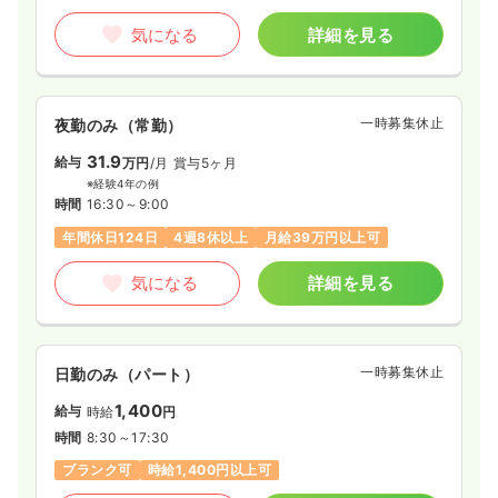
日祝休み
年間休日121日
オンコールあり
気になる
詳細を見る
担当業務未経験可
ブランク可
第二新卒可
月給37万円以上可
気になる
詳細を見る
一時募集休止
夜勤のみ（常勤）
31.9
給与
万円
/月
賞与5ヶ月
※経験4年の例
時間
16:30～9:00
年間休日124日
4週8休以上
月給39万円以上可
気になる
詳細を見る
一時募集休止
日勤のみ（パート）
1,400
給与
時給
円
時間
8:30～17:30
ブランク可
時給1,400円以上可