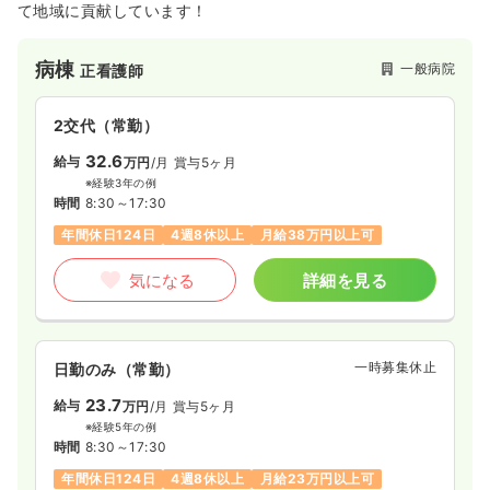
て地域に貢献しています！
内視鏡
一般病院
正・准看護師
病棟
一般病院
正看護師
一時募集休止
日勤のみ（常勤）
2交代（常勤）
24.2
給与
万円〜
/月
賞与91.1万円〜
32.6
給与
※経験5年の例
万円
/月
賞与5ヶ月
時間
8:45～17:45
※経験3年の例
時間
8:30～17:30
日祝休み
年間休日121日
担当業務未経験可
月給26万円以上可
年間休日124日
4週8休以上
月給38万円以上可
気になる
詳細を見る
気になる
詳細を見る
訪問看護
一般病院
正看護師
一時募集休止
日勤のみ（常勤）
23.7
一時募集休止
給与
日勤のみ（常勤）
万円
/月
賞与5ヶ月
※経験5年の例
37.5
給与
万円〜
/月
時間
8:30～17:30
※一例
年間休日124日
4週8休以上
月給23万円以上可
時間
8:45～17:45
（休憩60分）