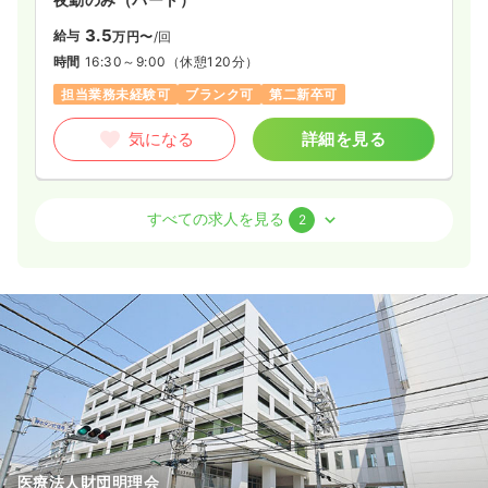
ICU系
一般病院
正看護師
3.5
給与
万円〜
/回
時間
16:30～9:00
（休憩120分）
2交代（常勤）
担当業務未経験可
ブランク可
第二新卒可
35.0
給与
万円
/月
賞与3.85ヶ月
※経験4年の例
気になる
詳細を見る
時間
8:30～17:00
4週8休以上
ブランク可
月給38万円以上可
病棟
精神科病院
正看護師 / 管理職
すべての求人を見る
2
気になる
詳細を見る
2交代（常勤）
44.1〜47.0
給与
万円
/月
賞与3.4ヶ月
一時募集休止
日勤のみ（常勤）
※一例
時間
8:30～17:00
（休憩60分）
21.7
給与
万円〜
/月
賞与3.85ヶ月
4週8休以上
担当業務未経験可
ブランク可
第二新卒可
※経験5年の例
時間
8:30～17:00
月給40万円以上可
4週8休以上
ブランク可
月給25万円以上可
気になる
詳細を見る
気になる
詳細を見る
医療法人財団明理会