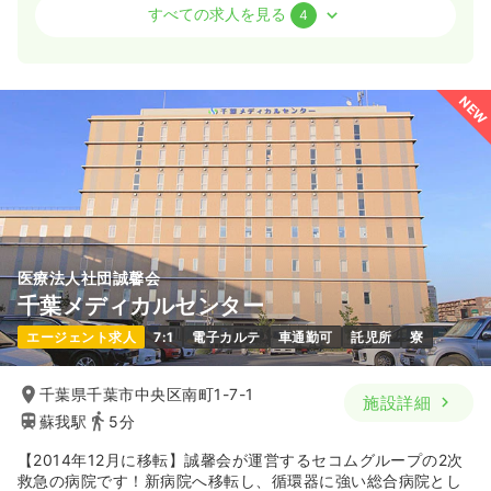
オペ室(手術室)
一般病院
正看護師
すべての求人を見る
4
日勤のみ（常勤）
440
給与
万円〜
/年
NEW
※経験3年の例
時間
8:45～17:45
（休憩60分）
日祝休み
年間休日121日
4週8休以上
年収400万円以上可
気になる
詳細を見る
医療法人社団誠馨会
千葉メディカルセンター
一時募集休止
日勤のみ（パート）
エージェント求人
7:1
電子カルテ
車通勤可
託児所
寮
給与
お問い合わせください
時間
8:45～17:45
（休憩60分）
千葉県千葉市中央区南町1-7-1
施設詳細
日祝休み
蘇我駅
5分
【2014年12月に移転】誠馨会が運営するセコムグループの2次
気になる
詳細を見る
救急の病院です！新病院へ移転し、循環器に強い総合病院とし