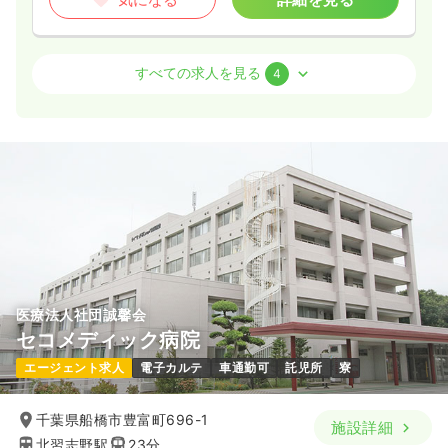
気になる
詳細を見る
外来
透析
一般＋療養
正・准看護師
一般病院
正・准看護師
すべての求人を見る
4
一時募集休止
日勤のみ（常勤）
一時募集休止
日勤のみ（常勤）
27.8
21.9〜32.7
給与
万円
/月
賞与3.5ヶ月
給与
万円
/月
賞与4ヶ月
※経験10年の例
※一例
時間
8:45～17:15
時間
8:30～17:00
（休憩60分）
日祝休み
4週8休以上
第二新卒可
月給27万円以上可
4週8休以上
担当業務未経験可
ブランク可
新卒可
第二新卒可
月給32万円以上可
気になる
詳細を見る
気になる
詳細を見る
医療法人社団誠馨会
検診・健診
一般＋療養
正・准看護師
セコメディック病院
エージェント求人
電子カルテ
車通勤可
託児所
寮
一時募集休止
日勤のみ（常勤）
23.0
給与
万円〜
/月
賞与2回
千葉県船橋市豊富町696-1
施設詳細
※一例
北習志野駅
23分