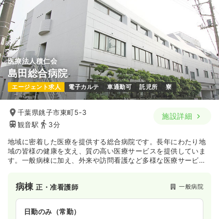
ICU系
一般病院
正看護師
2交代（常勤）
30.4
給与
万円〜
/月
賞与3.7ヶ月
医療法人積仁会
※経験3年の例
時間
8:30～17:30
（休憩60分）
島田総合病院
4週8休以上
ブランク可
第二新卒可
エージェント求人
電子カルテ
車通勤可
託児所
寮
月給31万円以上可
千葉県銚子市東町5-3
気になる
詳細を見る
施設詳細
観音駅
3分
地域に密着した医療を提供する総合病院です。長年にわたり地
外来
一般病院
正看護師
域の皆様の健康を支え、質の高い医療サービスを提供していま
す。一般病棟に加え、外来や訪問看護など多様な医療サービス
を展開しており、患者さん一人ひとりのニーズに合わせたきめ
一時募集休止
日勤のみ（常勤）
細やかなケアを実践しています。
病棟
一般病院
正・准看護師
28.7
給与
万円
/月
賞与3.7ヶ月
※経験11年の例
時間
8:30～17:30
日勤のみ（常勤）