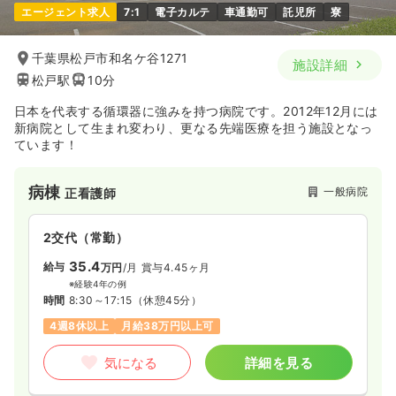
エージェント求人
7:1
電子カルテ
車通勤可
託児所
寮
病棟
一般病院
助産師
千葉県松戸市和名ケ谷1271
施設詳細
一時募集休止
2交代（常勤）
2交代（常勤）
松戸駅
10分
32.0
給与
万円
/月
賞与5ヶ月
給与
お問い合わせください
日本を代表する循環器に強みを持つ病院です。2012年12月には
※経験3年の例
時間
8:30～17:30
新病院として生まれ変わり、更なる先端医療を担う施設となっ
時間
8:30～17:30
年間休日120日
オンコールあり
ています！
年間休日124日
4週8休以上
ブランク可
月給34万円以上可
気になる
詳細を見る
病棟
一般病院
正看護師
気になる
詳細を見る
救急外来
2交代（常勤）
一般病院
正看護師
35.4
給与
万円
/月
賞与4.45ヶ月
一時募集休止
夜勤のみ（常勤）
2交代（常勤）
※経験4年の例
時間
8:30～17:15
（休憩45分）
39.9
給与
万円
/月
賞与2回
30.8
給与
万円〜
/月
賞与3.4ヶ月
4週8休以上
月給38万円以上可
※経験7年の例
※経験3年の例
時間
16:30～9:00
時間
9:00～17:30
気になる
詳細を見る
年間休日124日
4週8休以上
ブランク可
年間休日120日
4週8休以上
ブランク可
第二新卒可
月給39万円以上可
月給33万円以上可