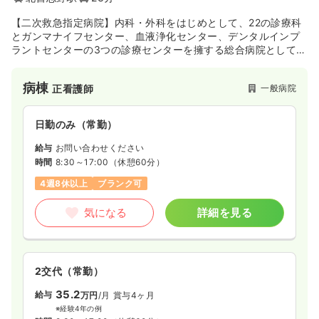
時間
8:45～17:15
4週8休以上
月給23万円以上可
【二次救急指定病院】内科・外科をはじめとして、22の診療科
とガンマナイフセンター、血液浄化センター、デンタルインプ
ラントセンターの3つの診療センターを擁する総合病院として活
気になる
詳細を見る
動しています。整形外科と脳神経外科に強みを持ち、専門性を
積みたい方はもちろんのこと、幅広い分野に興味のある方にオ
病棟
一般病院
正看護師
ススメです！
一時募集休止
日勤のみ（パート）
日勤のみ（常勤）
給与
お問い合わせください
時間
8:45～17:15
給与
お問い合わせください
時間
8:30～17:00
（休憩60分）
気になる
詳細を見る
4週8休以上
ブランク可
気になる
詳細を見る
訪問看護
一般＋療養
正看護師
一時募集休止
日勤のみ（常勤）
2交代（常勤）
23.0
給与
万円〜
/月
賞与2回
35.2
給与
万円
/月
賞与4ヶ月
※一例
※経験4年の例
時間
8:45～17:15