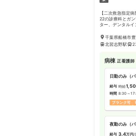
【二次救急指定病
22の診療科とガ
ター、デンタルイ
センターを擁する
整形外科と脳神経
千葉県船橋市豊富
たい方はもちろん
北習志野駅
2
方にオススメです
病棟
正看護師
日勤のみ（パ
1,5
給与
時給
時間
8:30～17
ブランク可
夜勤のみ（パ
3.4
給与
万円