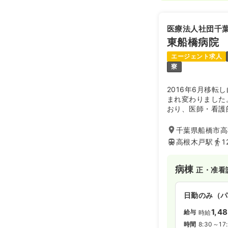
医療法人社団千
東船橋病院
エージェント求人
寮
2016年6月移
まれ変わりました
おり、医師・看護
OTなどの専門ス
なり患者さまへ最
千葉県船橋市高根
す。
高根木戸駅
1
病棟
正・准看
日勤のみ（パ
1,4
給与
時給
時間
8:30～17