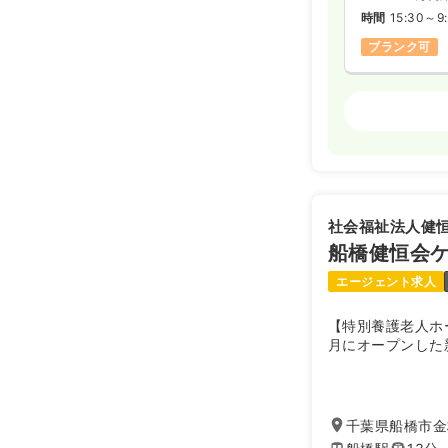
時間
15:30～9
ブランク可
外来
正看護師
日勤のみ（パ
1,4
給与
時給
時間
8:30～17
社会福祉法人健
オンコールあ
船橋健恒会
エージェント求人
救急外来
正
【特別養護老人ホ
月にオープンした
夜勤のみ（パ
3.2
給与
万円
/
時間
16:00～1
千葉県船橋市金杉
ブランク可