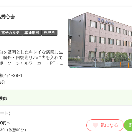
葉秀心会
電子カルテ
車通勤可
託児所
転し白を基調としたキレイな病院に生
。脳外・回復期リハに力を入れて
師・ソーシャルワーカー・PT・
タッフがチーム医療として一体と
良の治療とケアを提供しておりま
台4-29-1
2分
護師
ート）
80
円〜
気になる
:30
（休憩60分）