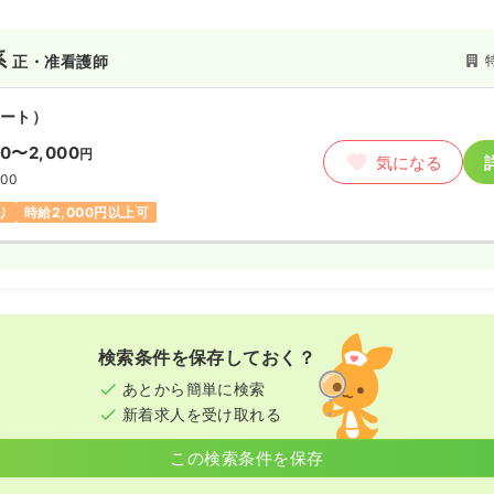
看護師
系
正・准看護師
ート）
ート）
わせください
気になる
00〜2,000
円
気になる
:00
:00
二新卒可
り
時給2,000円以上可
検索条件を保存しておく？
あとから簡単に検索
新着求人を受け取れる
この検索条件を保存