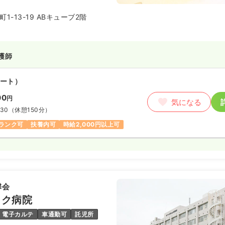
1-13-19 ABキューブ2階
護師
ート）
00
円
気になる
:30
（休憩150分）
ランク可
扶養内可
時給2,000円以上可
馨会
ック病院
電子カルテ
車通勤可
託児所