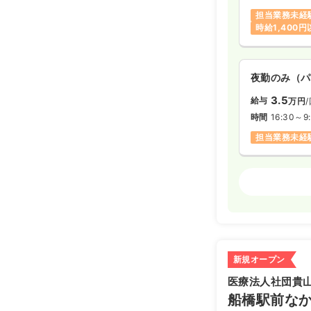
担当業務未経
時給1,400
夜勤のみ（パ
3.5
給与
万円
時間
16:30～9
担当業務未経
外来
正看護師
日勤のみ（パ
1,4
給与
時給
時間
8:30～17
新規オープン
日祝休み
ブ
医療法人社団貴
船橋駅前な