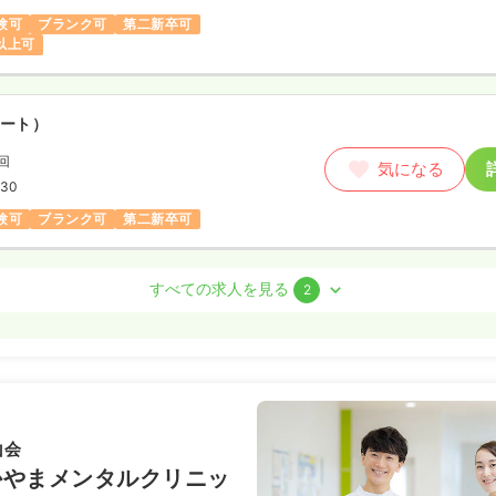
験可
ブランク可
第二新卒可
円以上可
ート）
/回
気になる
:30
験可
ブランク可
第二新卒可
すべての求人を見る
2
ート）
80〜1,680
円
気になる
:30
（休憩60分）
ランク可
第二新卒可
時給1,600円以上可
山会
かやまメンタルクリニッ