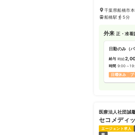
千葉県船橋市本町
船橋駅
5分
外来
正・准看
日勤のみ（パ
2,0
給与
時給
時間
9:00～19
日曜休み
ブ
医療法人社団誠
セコメディ
エージェント求人
寮