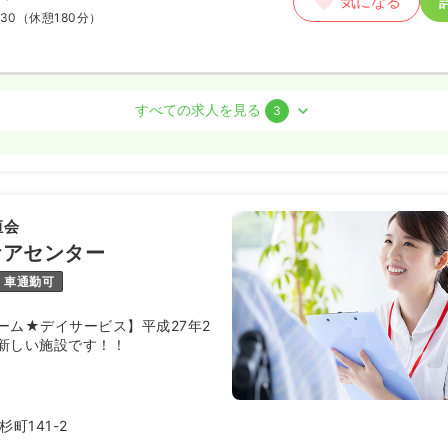
気になる
:30
（休憩180分）
すべての求人を見る
3
ート）
00
円
気になる
:00
恒会
り
時給1,400円以上可
ケアセンター
車通勤可
看護師
ーム★デイサービス】平成27年2
新しい施設です！！
ート）
回
気になる
0:00
（休憩120分）
町141-2