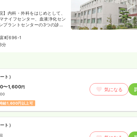
院】内科・外科をはじめとして、
ンマナイフセンター、血液浄化セン
ンプラントセンターの3つの診療
総合病院として活動しています。
外科に強みを持ち、専門性を積み
町696-1
のこと、幅広い分野に興味のある
3分
！
ート）
00〜1,600
円
気になる
:00
時給1,600円以上可
ート）
/回