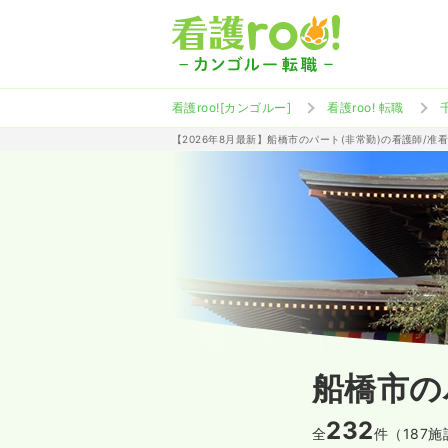
看護roo![カンゴルー]
看護roo! 転職
【2026年8月最新】船橋市のパート(非常勤)の看護師/
船橋市の
232
全
件（187施