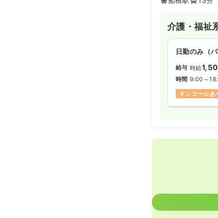
船橋駅
13分
訪問診療
正
介護・福祉
日勤のみ（パ
日勤のみ（パ
給与
お問い合
1,5
給与
時給
時間
8:30～17
時間
9:00～18
日祝休み
第
オンコールあ