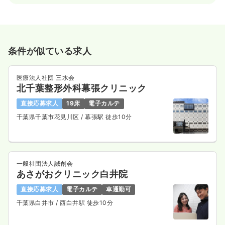
条件が似ている求人
医療法人社団 三水会
北千葉整形外科幕張クリニック
直接応募求人
19床
電子カルテ
千葉県千葉市花見川区
/ 幕張駅 徒歩10分
一般社団法人誠創会
あさがおクリニック白井院
直接応募求人
電子カルテ
車通勤可
千葉県白井市
/ 西白井駅 徒歩10分