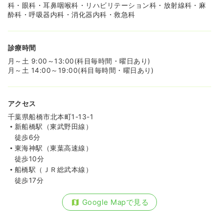
気になる
詳細を見る
科・眼科・耳鼻咽喉科・リハビリテーション科・放射線科・麻
酔科・呼吸器内科・消化器内科・救急科
一時募集休止
日勤のみ（パート）
診療時間
1,400
給与
時給
円〜
月～土 9:00～13:00(科目毎時間・曜日あり)
時間
8:30～17:30
月～土 14:00～19:00(科目毎時間・曜日あり)
土日祝休み
時給1,400円以上可
気になる
詳細を見る
アクセス
千葉県船橋市北本町1-13-1
新船橋駅（東武野田線）
内視鏡
一般病院
正看護師
徒歩6分
東海神駅（東葉高速線）
一時募集休止
日勤のみ（常勤）
徒歩10分
船橋駅（ＪＲ総武本線）
26.0
給与
万円
/月
賞与88.4万円
徒歩17分
※経験9年の例
時間
8:30～17:30
（休憩60分）
Google Mapで見る
日祝休み
年間休日120日
4週8休以上
月給27万円以上可