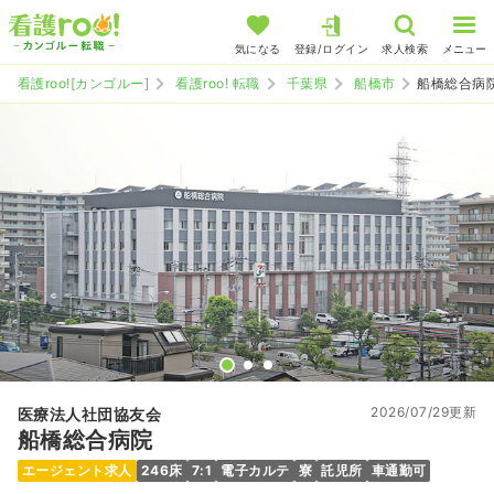
気になる
登録/ログイン
求人検索
メニュー
看護roo![カンゴルー]
看護roo! 転職
千葉県
船橋市
船橋総合病
2026/07/29更新
医療法人社団協友会
船橋総合病院
エージェント求人
246床
7:1
電子カルテ
寮
託児所
車通勤可