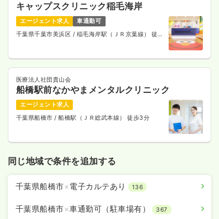
キャップスクリニック稲毛海岸
エージェント求人
車通勤可
千葉県千葉市美浜区
/ 稲毛海岸駅（ＪＲ京葉線） 徒歩
2分
医療法人社団貴山会
船橋駅前なかやまメンタルクリニック
エージェント求人
千葉県船橋市
/ 船橋駅（ＪＲ総武本線） 徒歩3分
同じ地域で条件を追加する
千葉県船橋市
×
電子カルテあり
136
千葉県船橋市
×
車通勤可（駐車場有）
367