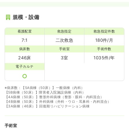
気になる
詳細を見る
規模・設備
一時募集休止
日勤のみ（パート）
看護配置
救急指定
救急指定件数
1,400
給与
時給
円〜
7:1
二次救急
180件/月
時間
8:45～17:45
病床数
手術室
手術件数
日祝休み
時給1,400円以上可
246床
3室
1035件/年
気になる
詳細を見る
電子カルテ
※病床数：【5A病棟（50床）】一般病棟（内科）
【5B病棟（50床）】障害者入院施設病棟（内科）
【4A病棟（50床）】整形外科病棟（整形・眼科・内科混合）
【4B病棟（50床）】外科病棟（外科・ウロ・耳鼻科・内科混合）
【3A病棟（46床）】回復期リハビリテーション病棟
手術室