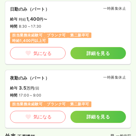
一時募集休止
日勤のみ（パート）
1,400
給与
時給
円〜
時間
8:30～17:30
担当業務未経験可
ブランク可
第二新卒可
時給1,400円以上可
気になる
詳細を見る
一時募集休止
夜勤のみ（パート）
3.5
給与
万円
/回
時間
17:00～9:00
担当業務未経験可
ブランク可
第二新卒可
気になる
詳細を見る
一般病院