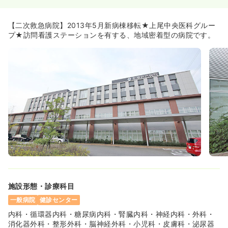
一時募集休止
日勤のみ（常勤）
【二次救急病院】2013年5月新病棟移転★上尾中央医科グルー
27.4
給与
万円
/月
賞与78.9万円
プ★訪問看護ステーションを有する、地域密着型の病院です。
※経験3年の例
時間
8:30～17:30
年間休日120日
4週8休以上
オンコールあり
月給30万円以上可
気になる
詳細を見る
訪問看護
一般病院
正看護師
一時募集休止
日勤のみ（常勤）
23.4
給与
万円
/月
賞与78.9万円
※経験2年の例
施設形態・診療科目
時間
9:00～17:00
一般病院
健診センター
土日祝休み
年間休日120日
月給23万円以上可
内科・循環器内科・糖尿病内科・腎臓内科・神経内科・外科・
消化器外科・整形外科・脳神経外科・小児科・皮膚科・泌尿器