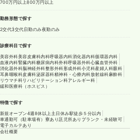
700万円以上
800万円以上
勤務形態で探す
2交代
3交代
日勤のみ
夜勤のみ
診療科目で探す
美容外科
美容皮膚科
内科
呼吸器内科
消化器内科
循環器内科
血液内科
腎臓内科
糖尿病内科
外科
呼吸器外科
心臓血管外科
消化器外科
脳神経外科
整形外科
形成外科
小児科
産婦人科
眼科
耳鼻咽喉科
皮膚科
泌尿器科
精神科・心療内科
放射線科
麻酔科
リウマチ科
リハビリテーション科
アレルギー科
緩和医療科（ホスピス）
特徴で探す
新規オープン
4週8休以上
土日休み
駅徒歩５分以内
車通勤可（駐車場有）
寮あり
託児所あり
ブランク・未経験可
電子カルテあり
会社概要