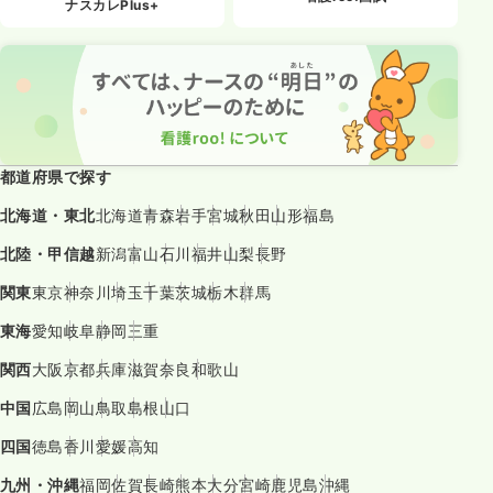
ナスカレPlus+
都道府県で探す
北海道・東北
北海道
青森
岩手
宮城
秋田
山形
福島
北陸・甲信越
新潟
富山
石川
福井
山梨
長野
関東
東京
神奈川
埼玉
千葉
茨城
栃木
群馬
東海
愛知
岐阜
静岡
三重
関西
大阪
京都
兵庫
滋賀
奈良
和歌山
中国
広島
岡山
鳥取
島根
山口
四国
徳島
香川
愛媛
高知
九州・沖縄
福岡
佐賀
長崎
熊本
大分
宮崎
鹿児島
沖縄