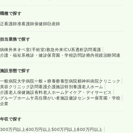
職種で探す
正看護師
准看護師
保健師
助産師
担当業務で探す
病棟
外来
オペ室(手術室)
救急外来
ICU系
透析
訪問看護
介護・福祉系
検診・健診
保育園・学校
訪問診療
内視鏡
治験関連
施設形態で探す
一般病院
大学病院
一般＋療養
療養型病院
精神科病院
クリニック
美容クリニック
訪問看護
介護施設
特別養護老人ホーム
介護老人保健施設
有料老人ホーム
デイケア・デイサービス
グループホーム
サ高住
障がい者施設
健診センター
保育園・学校
企業
年収で探す
300万円以上
400万円以上
500万円以上
600万円以上