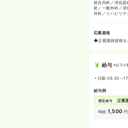
総合内科／消化器
析／一般外科／消
外科／リハビリテ
応募資格
◆正看護師資格を
給与
※以下の
日勤
08:30～1
給与例
正看
想定給与
1,500
時給
円