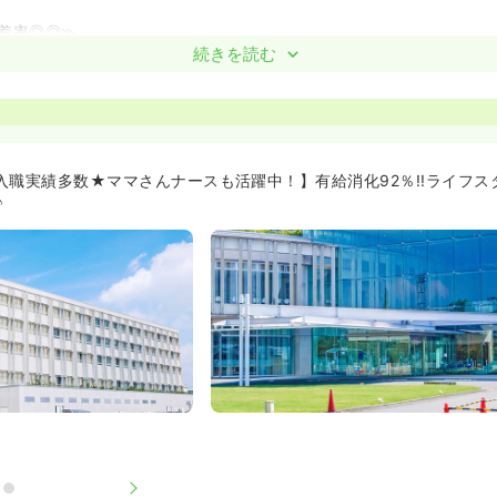
着率◎◎≫
からこれまでに100名以上の看護師さんが入職をされている病院です。
続きを読む
師さんからは「人間関係が抜群に良くて働きやすい！」との声をたく
着いているせいか、看護師さんも優しくて穏やかな方が多いようです
も多く活躍中です！
働きやすい環境作りに努めています≫
の入職実績多数★ママさんナースも活躍中！】有給消化92％!!ライフ
メディカルの人数が大変充実している病院です。
♪
看護師の業務分担がとてもしっかりされており、病院によっては看護
行っているため、看護師の業務負担はとても少なくなっています。
度◎◎≫
ダー制による教育、個々のスキルアップ評価と面談を行っています。
護師などの教育支援も積極的に行っています。自分のペースでスキル
場環境です。
心のフォロー体制≫
月より、中途看護師の入職後フォロー・教育専任看護師が誕生しました。
にて月に1,2回、看護職員のカウンセリングを担当されていましたが
の入職後フォロー・教育専任として副看護部長に就任されました。
そかになりがちな中途者フォローに、これまで以上に力を入れていく