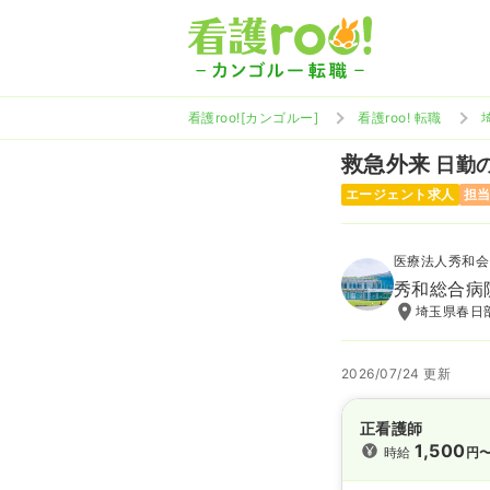
看護roo![カンゴルー]
看護roo! 転職
救急外来
日勤の
エージェント求人
担
医療法人秀和会
秀和総合病
埼玉県春日部
2026/07/24 更新
正看護師
1,500
時給
円