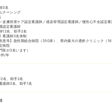
％
師3名
ムナーシング
名
／皮膚排泄ケア認定看護師／感染管理認定看護師／慢性心不全認定看
護認定看護師
師12名、助手2名
】看護師3名体制
疾患等】急性期総合病院（350床）、県内最大の透析クリニック（16
定病院
門医が3名います）
0件/年
2名、助手2名
看護師3名、助手1名
目