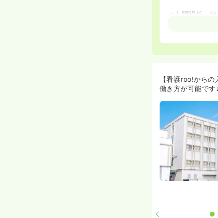
≪人間関係・定
◆看護roo!
入職された看護
す。
職場環境が落ち
ママさんナース
≪看護師さんが
【看護roo!から
◆ドクター・コ
働き方が可能です
コメディカルと
コメディカルが
≪教育・研修制
◆クリニカルラ
を目指す認定看
におすすめの職
≪中途の方も安
◆2012年4
これまでは同院
に、中途看護師
新卒よりもおろ