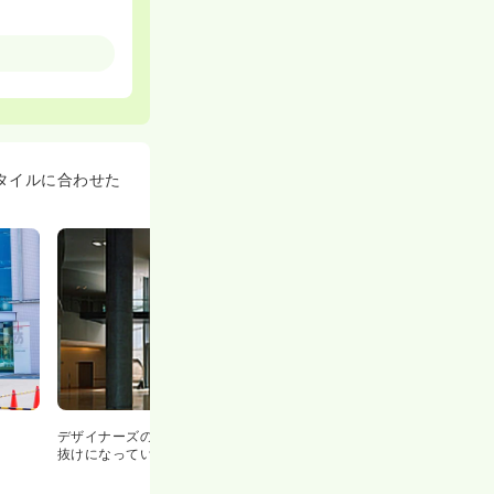
さん頂いていま
☆
スタイルに合わせた
師が行う業務も
また、専門領域
アップしたい方
、この度正式
デザイナーズのオシャレな建物♪エントランスは吹き
抜けになっています♪
方向です。