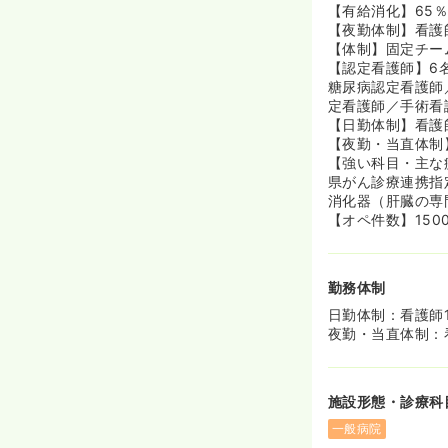
【有給消化】65
【夜勤体制】看護
【体制】固定チー
【認定看護師】6
糖尿病認定看護師
定看護師／手術看
【日勤体制】看護
【夜勤・当直体制
【強い科目・主な
県がん診療連携指
消化器（肝臓の専
【オペ件数】150
勤務体制
日勤体制：看護師1
夜勤・当直体制：
施設形態・診療科
一般病院