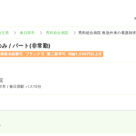
埼玉県
春日部市
秀和総合病院
秀和総合病院 救急外来の看護師
み / パート(非常勤)
当業務未経験可
ブランク可
第二新卒可
時給1,500円以上可
院
市 / 春日部駅 バス10分
〜