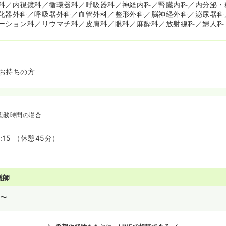
科／内視鏡科／循環器科／呼吸器科／神経内科／腎臓内科／内分泌・
化器外科／呼吸器外科／血管外科／整形外科／脳神経外科／泌尿器科
ーション科／リウマチ科／皮膚科／眼科／麻酔科／放射線科／婦人科
お持ちの方
勤務時間の場合
7:15 （休憩45分）
護師
〜