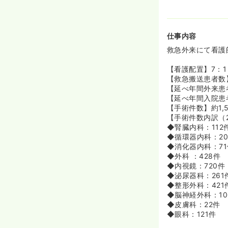
仕事内容
救急外来にて看護
【看護配置】7：1
【救急搬送患者数】2
【延べ年間外来患者
【延べ年間入院患者
【手術件数】約1,5
【手術件数内訳（2
◆腎臓内科：112
◆循環器内科：20
◆消化器内科：71
◆外科 ：428件
◆内視鏡：720件
◆泌尿器科：261
◆整形外科：421
◆脳神経外科：10
◆皮膚科：22件
◆眼科：121件