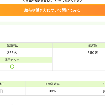
希望や経験をもとに、LINEで相談できる
給与や働き方について聞いてみる
境
看護師数
病床数
265名
350床
電子カルテ
休日
有給取得率
1日
90%