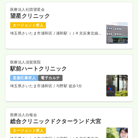
時間
8:30～17:15
4週8休以上
担当業務未経験可
ブランク可
第二新卒可
医療法人社団望星会
望星クリニック
月給25万円以上可
エージェント求人
気になる
詳細を見る
埼玉県さいたま市浦和区
/ 浦和駅（ＪＲ京浜東北線）
徒歩10分
2交代（常勤）
医療法人須賀医院
29.9
給与
万円
/月
賞与3.5ヶ月
駅前ハートクリニック
※経験5年の例
時間
8:30～17:15
直接応募求人
電子カルテ
4週8休以上
担当業務未経験可
ブランク可
第二新卒可
埼玉県さいたま市浦和区
/ 与野駅 徒歩1分
月給33万円以上可
気になる
詳細を見る
医療法人白報会
総合クリニックドクターランド大宮
一時募集休止
日勤のみ（パート）
エージェント求人
1,500
給与
時給
円〜