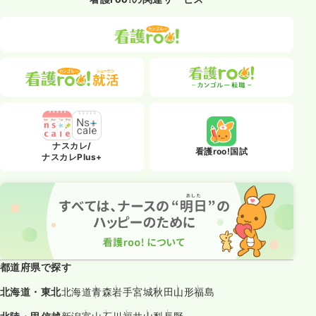
ナスカレ/
看護roo!国試
ナスカレPlus+
都道府県で探す
北海道・東北
北海道
青森
岩手
宮城
秋田
山形
福島