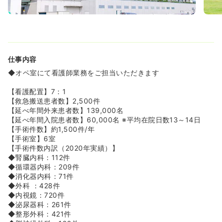
≪教育・研修制度◎◎≫
◆クリニカルラダー制による教育、個々のスキルアップ評
価と面談を行っています。また、専門領域を目指す認定看
護師などの教育支援も積極的に行っています。自分のペー
スでスキルアップしたい方におすすめの職場環境です。
仕事内容
≪中途の方も安心のフォロー体制≫
◆オペ室にて看護師業務をご担当いただきます
◆2012年4月より、中途看護師の入職後フォロー・教育専
任看護師が誕生しました。
【看護配置】7：1
これまでは同院にて月に1,2回、看護職員のカウンセリング
【救急搬送患者数】2,500件
を担当されていましたが、この度正式に、中途看護師の入
【延べ年間外来患者数】139,000名
職後フォロー・教育専任として副看護部長に就任されまし
【延べ年間入院患者数】60,000名 ※平均在院日数13～14日
た。
【手術件数】約1,500件/年
新卒よりもおろそかになりがちな中途者フォローに、これ
【手術室】6室
まで以上に力を入れていく方向です。
【手術件数内訳（2020年実績）】
◆腎臓内科：112件
◆循環器内科：209件
◆消化器内科：71件
◆外科 ：428件
◆内視鏡：720件
◆泌尿器科：261件
◆整形外科：421件