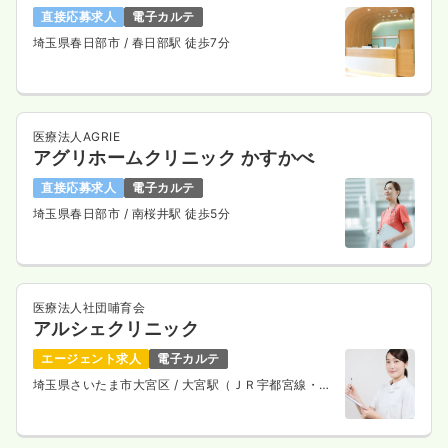
直接応募求人
電子カルテ
透析
一般病院
正・准看護師
埼玉県春日部市
/ 春日部駅 徒歩7分
日勤のみ（常勤）
26.1
給与
万円〜
/月
賞与2回
※経験5年の例
医療法人AGRIE
時間
8:15～17:00
アグリホームクリニック かすかべ
4週8休以上
担当業務未経験可
ブランク可
第二新卒可
直接応募求人
電子カルテ
月給26万円以上可
埼玉県春日部市
/ 南桜井駅 徒歩5分
気になる
詳細を見る
医療法人社団哺育会
救急外来
アルシェクリニック
一般病院
正看護師
エージェント求人
電子カルテ
日勤のみ（常勤）
埼玉県さいたま市大宮区
/ 大宮駅（ＪＲ宇都宮線・Ｊ
Ｒ上野東京ライン） 徒歩1分
25.1
給与
万円〜
/月
賞与2.45ヶ月
※経験5年の例