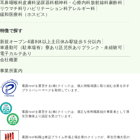
耳鼻咽喉科
皮膚科
泌尿器科
精神科・心療内科
放射線科
麻酔科
リウマチ科
リハビリテーション科
アレルギー科
緩和医療科（ホスピス）
特徴で探す
新規オープン
4週8休以上
土日休み
駅徒歩５分以内
車通勤可（駐車場有）
寮あり
託児所あり
ブランク・未経験可
電子カルテあり
会社概要
事業所案内
看護roo!を運営する(株)クイックは、個人情報保護に取り組む企業を示す
プライバシーマークを取得しています。
看護roo!を運営する(株)クイックは、適正な有料職業紹介事業者として厚
生労働省より認定を受けています。
看護roo!転職は東証プライム市場上場企業のクイックが、厚生労働大臣の