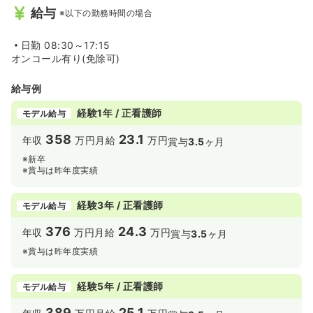
給与
※以下の勤務時間の場合
日勤
08:30～17:15
オンコール有り(免除可)
給与例
経験1年 / 正看護師
モデル給与
358
23.1
年収
万円
月給
万円
賞与
3.5
ヶ月
※新卒
※賞与は昨年度実績
経験3年 / 正看護師
モデル給与
376
24.3
年収
万円
月給
万円
賞与
3.5
ヶ月
※賞与は昨年度実績
経験5年 / 正看護師
モデル給与
389
25.1