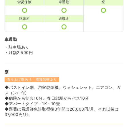
労災保険
車通勤
寮
託児所
退職金
車通勤
・駐車場あり
・月額2,500円
寮
借り上げ寮あり
看護師寮あり
◆バストイレ別、浴室乾燥機、ウォシュレット、エアコン、ガ
スコンロ付)
◆病院から徒歩10分、春日部駅からバス10分
◆アパートタイプ・1K・10畳
◆寮費は看護師免許取得後3年間は20,000円/月、それ以後は
37,000円/月。