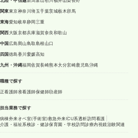
北陸・甲信越
新潟
富山
石川
福井
山梨
長野
関東
東京
神奈川
埼玉
千葉
茨城
栃木
群馬
東海
愛知
岐阜
静岡
三重
関西
大阪
京都
兵庫
滋賀
奈良
和歌山
中国
広島
岡山
鳥取
島根
山口
四国
徳島
香川
愛媛
高知
九州・沖縄
福岡
佐賀
長崎
熊本
大分
宮崎
鹿児島
沖縄
職種で探す
正看護師
准看護師
保健師
助産師
担当業務で探す
病棟
外来
オペ室(手術室)
救急外来
ICU系
透析
訪問看護
介護・福祉系
検診・健診
保育園・学校
訪問診療
内視鏡
治験関連