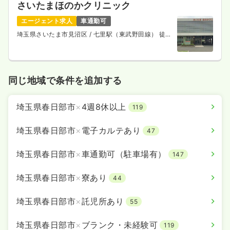
さいたまほのかクリニック
エージェント求人
車通勤可
検診・健診
一般病院
保健師
埼玉県さいたま市見沼区
/ 七里駅（東武野田線） 徒歩
15分
一時募集休止
日勤のみ（常勤）
26.8
給与
万円〜
/月
賞与88.5万円〜
同じ地域で条件を追加する
※経験8年の例
時間
8:15～17:00
埼玉県春日部市
×
4週8休以上
119
日祝休み
4週8休以上
担当業務未経験可
ブランク可
第二新卒可
月給26万円以上可
埼玉県春日部市
×
電子カルテあり
47
気になる
詳細を見る
埼玉県春日部市
×
車通勤可（駐車場有）
147
埼玉県春日部市
×
寮あり
44
埼玉県春日部市
×
託児所あり
55
埼玉県春日部市
×
ブランク・未経験可
119