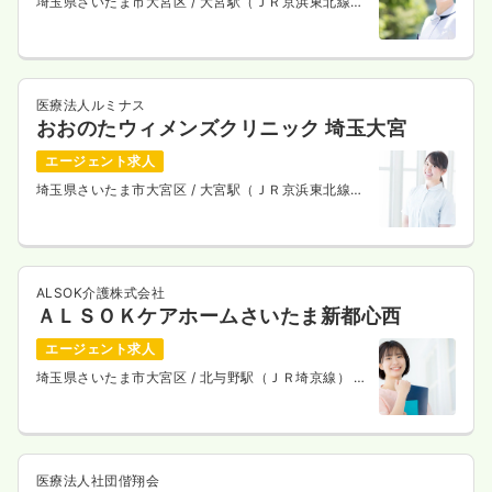
埼玉県さいたま市大宮区
/ 大宮駅（ＪＲ京浜東北線）
徒歩3分
時間
8:30～17:15
（休憩45分）
担当業務未経験可
ブランク可
第二新卒可
時給1,500円以上可
医療法人ルミナス
気になる
詳細を見る
おおのたウィメンズクリニック 埼玉大宮
エージェント求人
埼玉県さいたま市大宮区
/ 大宮駅（ＪＲ京浜東北線）
徒歩2分
内視鏡
一般病院
正・准看護師
一時募集休止
日勤のみ（常勤）
ALSOK介護株式会社
ＡＬＳＯＫケアホームさいたま新都心西
25.1
給与
万円
/月
賞与2.45ヶ月
※経験5年の例
エージェント求人
時間
8:30～17:15
埼玉県さいたま市大宮区
/ 北与野駅（ＪＲ埼京線） 徒
日祝休み
4週8休以上
オンコールあり
担当業務未経験可
歩18分
ブランク可
第二新卒可
月給27万円以上可
気になる
詳細を見る
医療法人社団偕翔会