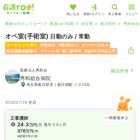
気になる
登録/ログイン
求人検索
メニュー
看護roo![カンゴルー]
看護roo! 転職
埼玉県
春日部市
秀和総合
オペ室(手術室)
日勤のみ / 常勤
エージェント求人
日祝休み
4週8休以上
オンコールあり
担当業務未経験可
ブランク可
第二新卒可
月給31万円以上可
医療法人秀和会
施設情報
秀和総合病院
埼玉県春日部市 / 春日部駅 バス10分
2026/07/24 更新
正看護師
一時募集休止
24.3
賞与 3.5ヶ月
万円
/月
376
万円
/年
※経験3年の例