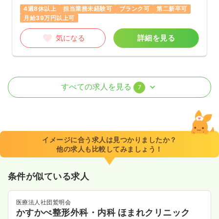
4週8休以上
担当業務未経験可
ブランク可
第二新卒可
月給39万円以上可
気になる
詳細を見る
外来
一般病院
正看護師
すべての求人を見る
7
日勤のみ（常勤）
25.1
給与
万円
/月
賞与2.45ヶ月
※経験5年の例
イメージに合う求人は見つかりましたか？
時間
8:30～17:15
他の求人も比較してみましょう！
日祝休み
4週8休以上
担当業務未経験可
ブランク可
第二新卒可
月給29万円以上可
条件が似ている求人
気になる
詳細を見る
医療法人社団鷲明会
かすかべ整形外科・内科 ほまれクリニック