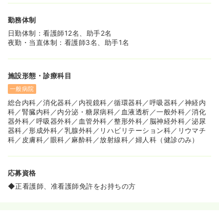
勤務体制
日勤体制：看護師12名、助手2名
夜勤・当直体制：看護師3名、助手1名
施設形態・診療科目
一般病院
総合内科／消化器科／内視鏡科／循環器科／呼吸器科／神経内
科／腎臓内科／内分泌・糖尿病科／血液透析／一般外科／消化
器外科／呼吸器外科／血管外科／整形外科／脳神経外科／泌尿
器科／形成外科／乳腺外科／リハビリテーション科／リウマチ
科／皮膚科／眼科／麻酔科／放射線科／婦人科（健診のみ）
応募資格
◆正看護師、准看護師免許をお持ちの方