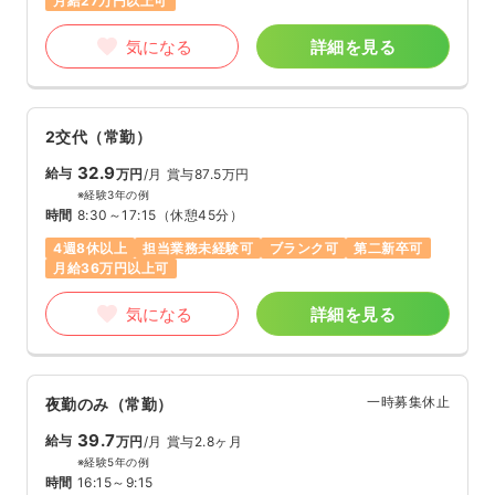
月給27万円以上可
気になる
詳細を見る
2交代（常勤）
32.9
給与
万円
/月
賞与87.5万円
※経験3年の例
時間
8:30～17:15
（休憩45分）
4週8休以上
担当業務未経験可
ブランク可
第二新卒可
月給36万円以上可
気になる
詳細を見る
一時募集休止
夜勤のみ（常勤）
39.7
給与
万円
/月
賞与2.8ヶ月
※経験5年の例
時間
16:15～9:15