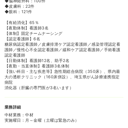
◆脳神経外科：100件
◆皮膚科：22件
◆眼科：121件
【有給消化】65％
【夜勤体制】看護師3名
【体制】固定チームナーシング
【認定看護師】6名
糖尿病認定看護師／皮膚排泄ケア認定看護師／感染管理認定看
護師／慢性心不全認定看護師／緩和ケア認定看護師／手術看護
認定看護師
【日勤体制】看護師12名、助手2名
【夜勤・当直体制】看護師3名体制
【強い科目・主な疾患等】急性期総合病院（350床）、県内最
大の透析クリニック（160床併設）、埼玉県がん診療連携指定
病院
消化器（肝臓の専門医が3名います）
業務詳細
中材業務：中材
実施曜日：月～金曜（土曜は緊急のみ）