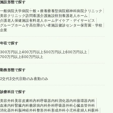
施設形態で探す
一般病院
大学病院
一般＋療養
療養型病院
精神科病院
クリニック
美容クリニック
訪問看護
介護施設
特別養護老人ホーム
介護老人保健施設
有料老人ホーム
デイケア・デイサービス
グループホーム
サ高住
障がい者施設
健診センター
保育園・学校
企業
年収で探す
300万円以上
400万円以上
500万円以上
600万円以上
700万円以上
800万円以上
勤務形態で探す
2交代
3交代
日勤のみ
夜勤のみ
診療科目で探す
美容外科
美容皮膚科
内科
呼吸器内科
消化器内科
循環器内科
血液内科
腎臓内科
糖尿病内科
外科
呼吸器外科
心臓血管外科
消化器外科
脳神経外科
整形外科
形成外科
小児科
産婦人科
眼科