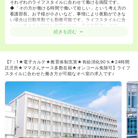
それぞれのライフスタイルに合わせて働ける病院です。
◆「その方が働ける時間で働いて欲しい」という考え方の
看護部長。お子様が小さいなど、事情により夜勤ができな
い場合は日勤常勤でも勤務可能です。ライフスタイルに合
わせた働き方が可能な病院なので、産休復帰率もほぼ
100%！
続きを読む
≪人間関係・定着率◎◎≫
◆看護roo!からこれまでに100名以上の看護師さんが入職
をされている病院です。
入職された看護師さんからは「人間関係が抜群に良くて働
【7：1★電子カルテ★教育体制充実★有給消化90％★24時間
きやすい！」との声をたくさん頂いています。
託児所★ママさんナース多数在籍★オンコール免除可】ライフ
職場環境が落ち着いているせいか、看護師さんも優しくて
スタイルに合わせた働き方が可能なオペ室の求人です♪
穏やかな方が多いようです☆
ママさんナースも多く活躍中です！
≪看護師さんが働きやすい環境作りに努めています≫
◆ドクター・コメディカルの人数が大変充実している病院
です。
コメディカルと看護師の業務分担がとてもしっかりされて
おり、病院によっては看護師が行う業務もコメディカルが
行っているため、看護師の業務負担はとても少なくなって
います。