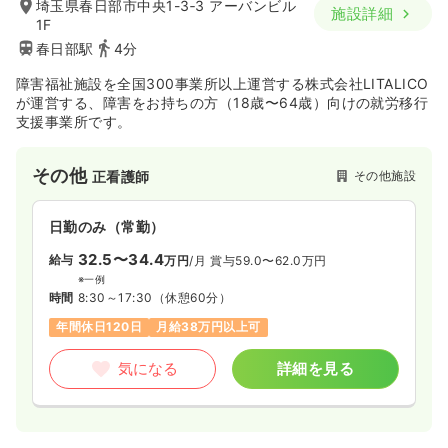
時間
8:30～17:30
埼玉県春日部市中央1-3‐3 アーバンビル
施設詳細
1F
日曜休み
担当業務未経験可
ブランク可
新卒可
春日部駅
4分
第二新卒可
時給1,600円以上可
障害福祉施設を全国300事業所以上運営する株式会社LITALICO
気になる
詳細を見る
が運営する、障害をお持ちの方（18歳〜64歳）向けの就労移行
支援事業所です。
その他
その他施設
正看護師
日勤のみ（常勤）
32.5〜34.4
給与
万円
/月
賞与59.0〜62.0万円
※一例
時間
8:30～17:30
（休憩60分）
年間休日120日
月給38万円以上可
気になる
詳細を見る