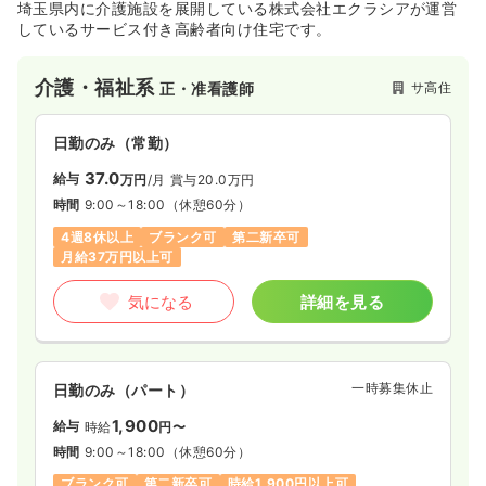
埼玉県内に介護施設を展開している株式会社エクラシアが運営
4週8休以上
担当業務未経験可
ブランク可
第二新卒可
しているサービス付き高齢者向け住宅です。
月給26万円以上可
介護・福祉系
サ高住
正・准看護師
気になる
詳細を見る
日勤のみ（常勤）
救急外来
一般病院
正看護師
37.0
給与
万円
/月
賞与20.0万円
時間
9:00～18:00
（休憩60分）
日勤のみ（常勤）
4週8休以上
ブランク可
第二新卒可
25.1
給与
月給37万円以上可
万円〜
/月
賞与2.45ヶ月
※経験5年の例
時間
8:30～17:15
気になる
詳細を見る
4週8休以上
担当業務未経験可
ブランク可
第二新卒可
月給25万円以上可
一時募集休止
日勤のみ（パート）
気になる
詳細を見る
1,900
給与
時給
円〜
時間
9:00～18:00
（休憩60分）
一時募集休止
日勤のみ（パート）
ブランク可
第二新卒可
時給1,900円以上可