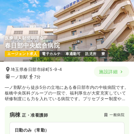
医療法人財団明理会
春日部中央総合病院
エージェント求人
電子カルテ
車通勤可
託児所
寮
埼玉県春日部市緑町5-9-4
施設詳細
一ノ割駅
7分
―ノ割駅から徒歩5分の立地にある春日部市内の中核病院です。
板橋中央医科グループの一院で、福利厚生が大変充実していて
研修制度にも力を入れている病院です。プリセプター制度や認
定看護師資格取得支援制度などを取り入れています。
病棟
一般病院
正・准看護師
日勤のみ（常勤）