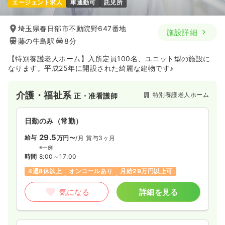
エージェント求人
車通勤可
託児所
4週8休以上
ブランク可
月給30万円以上可
気になる
詳細を見る
埼玉県春日部市不動院野647番地
施設詳細
藤の牛島駅
8分
【特別養護老人ホーム】入所定員100名、ユニット型の施設に
その他
一般病院
正看護師
なります。平成25年に開設された綺麗な建物です♪
一時募集休止
日勤のみ（常勤）
介護・福祉系
特別養護老人ホーム
正・准看護師
23.6
給与
万円
/月
賞与3.7ヶ月
※経験5年の例
日勤のみ（常勤）
時間
8:30～17:30
29.5
日祝休み
4週8休以上
オンコールあり
給与
万円〜
/月
賞与3ヶ月
月給25万円以上可
※一例
時間
8:00～17:00
気になる
詳細を見る
4週8休以上
オンコールあり
月給29万円以上可
気になる
詳細を見る