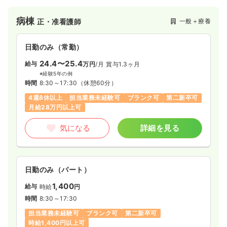
環境が整っています。大腸がん他消化器の手術を多く行ってお
ります。
病棟
一般＋療養
正・准看護師
日勤のみ（常勤）
24.4〜25.4
給与
万円
/月
賞与1.3ヶ月
※経験5年の例
時間
8:30～17:30
（休憩60分）
4週8休以上
担当業務未経験可
ブランク可
第二新卒可
月給28万円以上可
気になる
詳細を見る
日勤のみ（パート）
1,400
給与
時給
円
時間
8:30～17:30
担当業務未経験可
ブランク可
第二新卒可
時給1,400円以上可