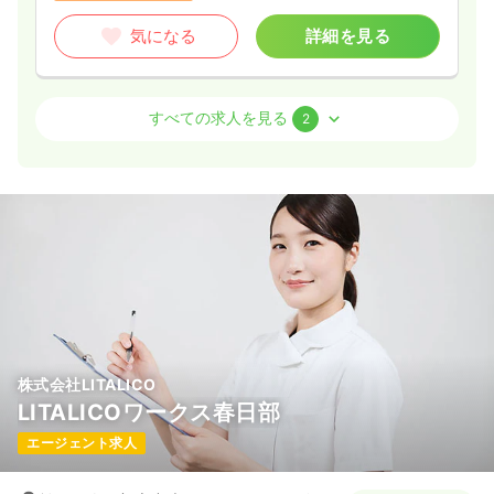
気になる
詳細を見る
外来
一般＋療養
正・准看護師
すべての求人を見る
2
一時募集休止
日勤のみ（常勤）
24.4〜25.4
給与
万円
/月
賞与2ヶ月
※経験5年の例
時間
8:30～17:30
日曜休み
4週8休以上
担当業務未経験可
ブランク可
新卒可
第二新卒可
月給28万円以上可
気になる
詳細を見る
株式会社LITALICO
LITALICOワークス春日部
一時募集休止
日勤のみ（パート）
エージェント求人
1,500〜1,600
給与
時給
円