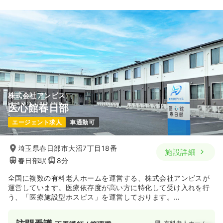
1,600
給与
時給
円〜
時間
8:30～17:30
ブランク可
時給1,600円以上可
気になる
詳細を見る
株式会社アンビス
医心館春日部
エージェント求人
車通勤可
埼玉県春日部市大沼7丁目18番
施設詳細
春日部駅
8分
全国に複数の有料老人ホームを運営する、株式会社アンビスが
運営しています。医療依存度が高い方に特化して受け入れを行
う、「医療施設型ホスピス」を運営しております。
医心館は、通常の介護施設では受け入れが困難ながんの末期状
態にある方、人工呼吸器を装着されている方や気管切開を受け