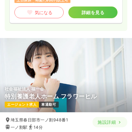
土日休み
時給1,800円以上可
※経験8年の例
時間
8:15～17:00
気になる
詳細を見る
日祝休み
4週8休以上
担当業務未経験可
ブランク可
第二新卒可
月給26万円以上可
気になる
詳細を見る
社会福祉法人 福一会
特別養護老人ホーム フラワーヒル
エージェント求人
車通勤可
埼玉県春日部市一ノ割948番1
施設詳細
一ノ割駅
14分