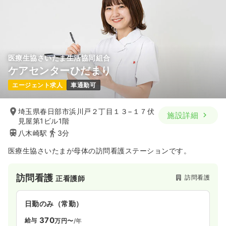
医療生協さいたま生活協同組合
ケアセンターひだまり
エージェント求人
車通勤可
埼玉県春日部市浜川戸２丁目１３−１７伏
施設詳細
見屋第1ビル1階
八木崎駅
3分
医療生協さいたまが母体の訪問看護ステーションです。
訪問看護
訪問看護
正看護師
日勤のみ（常勤）
370
給与
万円〜
/年