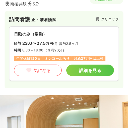
南桜井駅
5分
訪問看護
クリニック
正・准看護師
日勤のみ（常勤）
23.0〜27.5
給与
万円
/月
賞与2.5ヶ月
時間
8:30～18:00
（休憩90分）
年間休日120日
オンコールあり
月給27万円以上可
気になる
詳細を見る