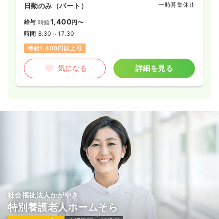
一時募集休止
日勤のみ（パート）
気になる
詳細を見る
1,400
給与
時給
円〜
時間
8:30～17:30
時給1,400円以上可
一時募集休止
日勤のみ（パート）
気になる
詳細を見る
1,500
給与
時給
円
時間
9:00～18:00
ブランク可
時給1,500円以上可
気になる
詳細を見る
透析
一般病院
正・准看護師
一時募集休止
日勤のみ（常勤）
26.7
給与
万円
/月
賞与3.7ヶ月
社会福祉法人かがやき
※経験5年の例
特別養護老人ホームそら
時間
8:30～17:30
（休憩60分）