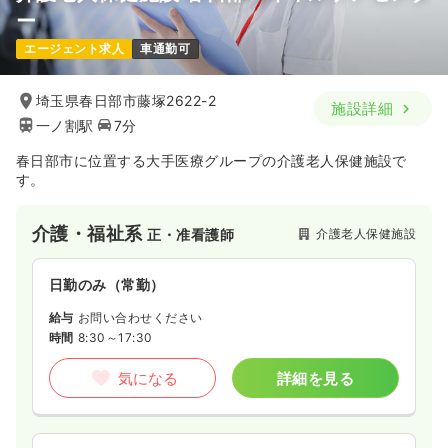
ー
ICU系
一般病院
正看護師
エージェント求人
車通勤可
一時募集休止
日勤のみ（常勤）
埼玉県春日部市藤塚2622-2
施設詳細
24.6
給与
万円
/月
賞与3.7ヶ月
一ノ割駅
7分
※経験5年の例
時間
8:30～17:30
春日部市に位置する大手医療グループの介護老人保健施設で
4週8休以上
ブランク可
月給26万円以上可
す。
気になる
詳細を見る
介護・福祉系
介護老人保健施設
正・准看護師
日勤のみ（常勤）
外来
一般病院
正・准看護師
給与
お問い合わせください
一時募集休止
日勤のみ（常勤）
時間
8:30～17:30
29.5
給与
万円
/月
賞与2回
気になる
詳細を見る
※一例
時間
8:30～17:30
4週8休以上
ブランク可
月給29万円以上可