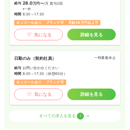
28.0
給与
万円〜
/月
賞与2回
※一例
時間
8:30～17:30
オンコールあり
ブランク可
月給28万円以上可
気になる
詳細を見る
一時募集休止
日勤のみ（契約社員）
給与
お問い合わせください
時間
8:30～17:30
（休憩60分）
オンコールあり
ブランク可
気になる
詳細を見る
介護・福祉系
その他介護施設
正・准看護師
すべての求人を見る
1
一時募集休止
日勤のみ（パート）