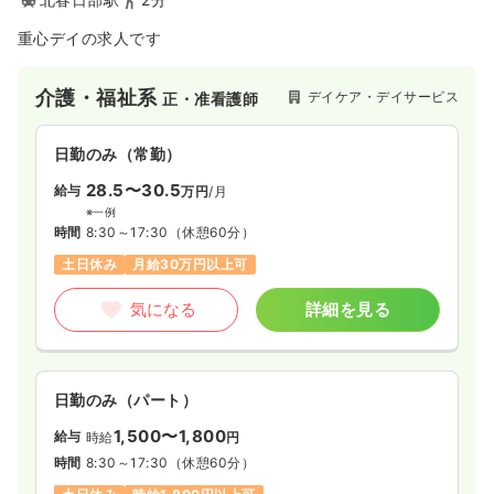
重心デイの求人です
内視鏡
一般病院
正・准看護師
介護・福祉系
デイケア・デイサービス
正・准看護師
一時募集休止
日勤のみ（常勤）
日勤のみ（常勤）
25.1
給与
万円
/月
賞与2.45ヶ月
※経験5年の例
28.5〜30.5
給与
万円
/月
時間
8:30～17:15
※一例
時間
8:30～17:30
（休憩60分）
日祝休み
4週8休以上
オンコールあり
担当業務未経験可
ブランク可
第二新卒可
土日休み
月給30万円以上可
月給27万円以上可
気になる
詳細を見る
気になる
詳細を見る
検診・健診
一般病院
保健師
日勤のみ（パート）
1,500〜1,800
給与
時給
円
一時募集休止
日勤のみ（常勤）
時間
8:30～17:30
（休憩60分）
26.8
給与
万円〜
/月
賞与88.5万円〜