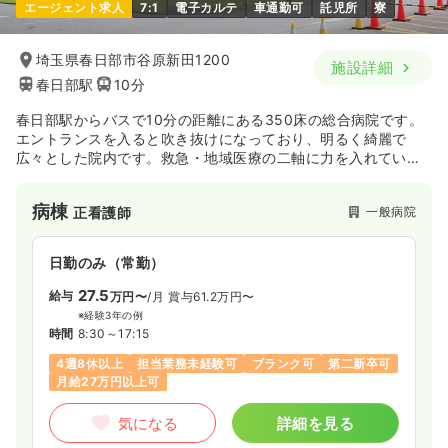
エージェント求人
7:1
電子カルテ
車通勤可
託児所
寮
埼玉県春日部市谷原新田1200
施設詳細
春日部駅
10分
春日部駅からバスで10分の距離にある350床の総合病院です。
エントランスを入ると吹き抜けになっており、明るく綺麗で
広々とした院内です。救急・地域医療の二軸に力を入れていま
す。
病棟
一般病院
正看護師
日勤のみ（常勤）
27.5
給与
万円〜
/月
賞与61.2万円〜
※経験3年の例
時間
8:30～17:15
4週8休以上
担当業務未経験可
ブランク可
第二新卒可
月給27万円以上可
気になる
詳細を見る