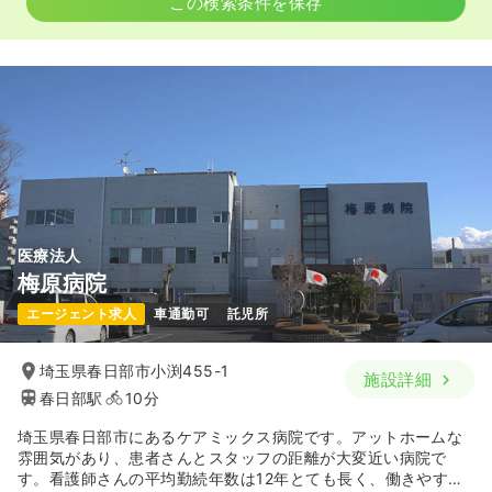
この検索条件を保存
医療法人
梅原病院
エージェント求人
車通勤可
託児所
埼玉県春日部市小渕455-1
施設詳細
春日部駅
10分
埼玉県春日部市にあるケアミックス病院です。アットホームな
雰囲気があり、患者さんとスタッフの距離が大変近い病院で
す。看護師さんの平均勤続年数は12年とても長く、働きやすい