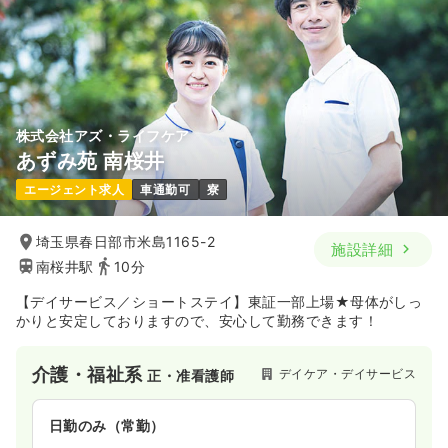
株式会社アズ・ライフケア
あずみ苑 南桜井
エージェント求人
車通勤可
寮
埼玉県春日部市米島1165-2
施設詳細
南桜井駅
10分
【デイサービス／ショートステイ】東証一部上場★母体がしっ
かりと安定しておりますので、安心して勤務できます！
介護・福祉系
デイケア・デイサービス
正・准看護師
日勤のみ（常勤）