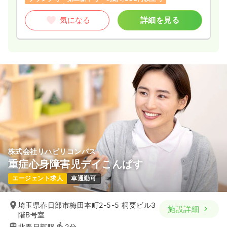
1,500
給与
時給
円〜
気になる
詳細を見る
時間
8:30～17:15
（休憩45分）
担当業務未経験可
ブランク可
第二新卒可
時給1,500円以上可
気になる
詳細を見る
オペ室(手術室)
一般病院
正看護師
一時募集休止
日勤のみ（常勤）
24.3
給与
万円
/月
賞与3.5ヶ月
株式会社リハビリコンパス
※経験3年の例
重症心身障害児デイこんぱす
時間
8:30～17:15
エージェント求人
車通勤可
日祝休み
4週8休以上
オンコールあり
担当業務未経験可
ブランク可
第二新卒可
月給31万円以上可
埼玉県春日部市梅田本町2-5-5 桐要ビル3
施設詳細
階B号室
気になる
詳細を見る
北春日部駅
2分