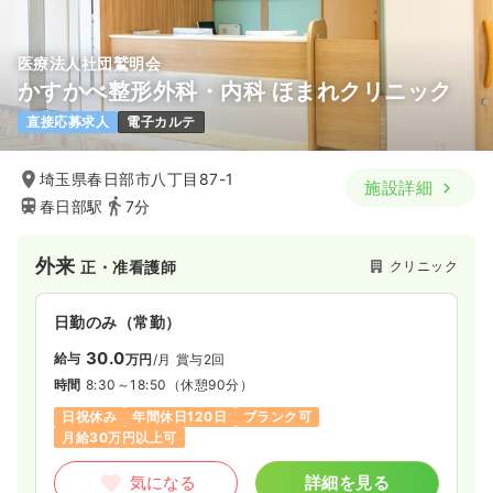
医療法人社団鷲明会
かすかべ整形外科・内科 ほまれクリニック
直接応募求人
電子カルテ
埼玉県春日部市八丁目87-1
施設詳細
春日部駅
7分
外来
クリニック
正・准看護師
日勤のみ（常勤）
30.0
給与
万円
/月
賞与2回
時間
8:30～18:50
（休憩90分）
日祝休み
年間休日120日
ブランク可
月給30万円以上可
気になる
詳細を見る