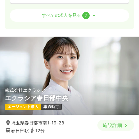
外来
一般病院
正看護師
すべての求人を見る
7
日勤のみ（常勤）
25.1
給与
万円
/月
賞与2.45ヶ月
※経験5年の例
時間
8:30～17:15
日祝休み
4週8休以上
担当業務未経験可
ブランク可
第二新卒可
月給29万円以上可
気になる
詳細を見る
株式会社エクラシア
エクラシア春日部中央
透析
一般病院
正・准看護師
エージェント求人
車通勤可
日勤のみ（常勤）
埼玉県春日部市南1-19-28
施設詳細
26.1
給与
万円〜
/月
賞与2回
春日部駅
12分
※経験5年の例
時間
8:15～17:00