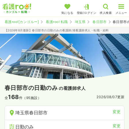
気になる
登録/ログイン
求人検索
メニュー
看護roo![カンゴルー]
看護roo! 転職
埼玉県
春日部市
春日部市
【2026年8月最新】春日部市の日勤のみの看護師/准看護師求人・転職・給料
春日部市の日勤のみ
の看護師求人
168
2026/08/07
更新
全
件（95施設）
変更
埼玉県春日部市
変更
日勤のみ