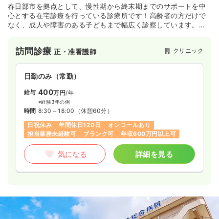
春日部市を拠点として、慢性期から終末期までのサポートを中
心とする在宅診療を行っている診療所です！高齢者の方だけで
なく、成人や障害のある子どもまで幅広く診察しています。心
身一如をテーマに健康支援を行っています♪
訪問診療
クリニック
正・准看護師
日勤のみ（常勤）
400
給与
万円
/年
※経験3年の例
時間
8:30～18:00
（休憩60分）
日祝休み
年間休日120日
オンコールあり
担当業務未経験可
ブランク可
年収600万円以上可
気になる
詳細を見る