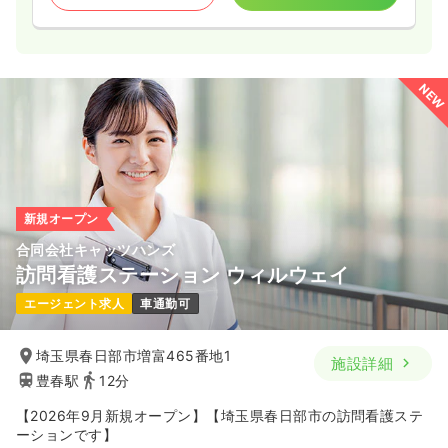
NEW
新規オープン
合同会社キャッツハンズ
訪問看護ステーション ウィルウェイ
エージェント求人
車通勤可
埼玉県春日部市増富465番地1
施設詳細
豊春駅
12分
【2026年9月新規オープン】【埼玉県春日部市の訪問看護ステ
ーションです】