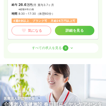
26.6
給与
万円
/月
賞与3.7ヶ月
※経験4年の例
時間
8:30～17:30
（休憩60分）
4週8休以上
ブランク可
月給26万円以上可
気になる
詳細を見る
オペ室(手術室)
一般病院
正・准看護師
すべての求人を見る
6
日勤のみ（常勤）
28.4
給与
万円
/月
賞与3.7ヶ月
※経験5年の例
時間
8:30～17:30
（休憩60分）
4週8休以上
オンコールあり
ブランク可
月給28万円以上可
気になる
詳細を見る
医療法人財団明理会
介護老人保健施設 春日部ロイヤルケアセンタ