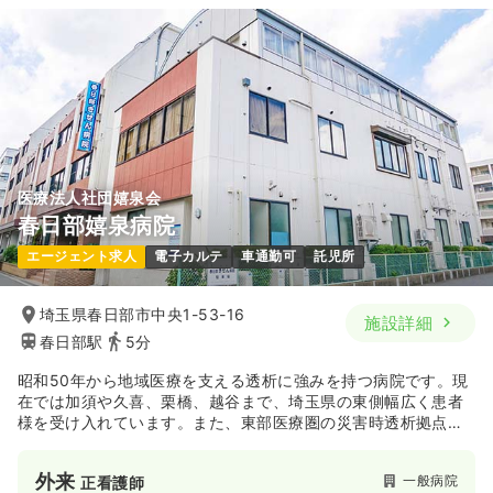
医療法人社団嬉泉会
春日部嬉泉病院
エージェント求人
電子カルテ
車通勤可
託児所
埼玉県春日部市中央1-53-16
施設詳細
春日部駅
5分
昭和50年から地域医療を支える透析に強みを持つ病院です。現
在では加須や久喜、栗橋、越谷まで、埼玉県の東側幅広く患者
様を受け入れています。また、東部医療圏の災害時透析拠点病
院にも指定されています。
外来
一般病院
正看護師