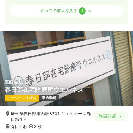
透析
一般病院
正看護師
すべての求人を見る
1
日勤のみ（常勤）
29.4
給与
万円〜
/月
賞与4ヶ月
※経験5年の例
時間
8:30～17:30
日曜休み
4週8休以上
担当業務未経験可
第二新卒可
月給31万円以上可
気になる
詳細を見る
医療法人忠恕
春日部在宅診療所ウエルネス
エージェント求人
車通勤可
埼玉県春日部市内牧3701-1 エミナース春
施設詳細
日部１F
春日部駅
20分