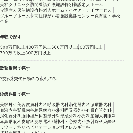
美容クリニック
訪問看護
介護施設
特別養護老人ホーム
介護老人保健施設
有料老人ホーム
デイケア・デイサービス
グループホーム
サ高住
障がい者施設
健診センター
保育園・学校
企業
年収で探す
300万円以上
400万円以上
500万円以上
600万円以上
700万円以上
800万円以上
勤務形態で探す
2交代
3交代
日勤のみ
夜勤のみ
診療科目で探す
美容外科
美容皮膚科
内科
呼吸器内科
消化器内科
循環器内科
血液内科
腎臓内科
糖尿病内科
外科
呼吸器外科
心臓血管外科
消化器外科
脳神経外科
整形外科
形成外科
小児科
産婦人科
眼科
耳鼻咽喉科
皮膚科
泌尿器科
精神科・心療内科
放射線科
麻酔科
リウマチ科
リハビリテーション科
アレルギー科
緩和医療科（ホスピス）