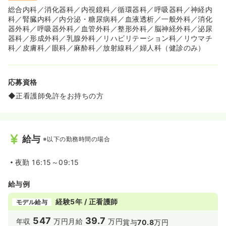
総合内科／消化器科／内視鏡科／循環器科／呼吸器科／神経内
科／腎臓内科／内分泌・糖尿病科／血液透析／一般外科／消化
器外科／呼吸器外科／血管外科／整形外科／脳神経外科／泌尿
器科／形成外科／乳腺外科／リハビリテーション科／リウマチ
科／皮膚科／眼科／麻酔科／放射線科／婦人科（健診のみ）
応募資格
◆正看護師免許をお持ちの方
給与
※以下の勤務時間の場合
夜勤
16:15～09:15
給与例
経験5年 / 正看護師
モデル給与
547
39.7
年収
万円
月給
万円
賞与
70.8
万円