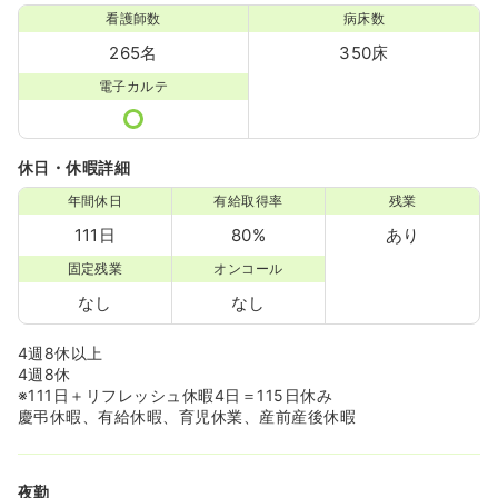
看護師数
病床数
265名
350床
電子カルテ
休日・休暇詳細
年間休日
有給取得率
残業
111日
80%
あり
固定残業
オンコール
なし
なし
4週8休以上
4週8休
※111日＋リフレッシュ休暇4日＝115日休み
慶弔休暇、有給休暇、育児休業、産前産後休暇
夜勤