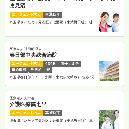
ま見沼
気になる
詳細を見る
エージェント求人
車通勤可
埼玉県さいたま市見沼区
/ 七里駅（東武野田線） 徒歩
17分
2交代（常勤）
29.9
給与
万円
/月
賞与3.5ヶ月
※経験5年の例
医療法人財団明理会
時間
8:30～17:15
春日部中央総合病院
4週8休以上
担当業務未経験可
ブランク可
第二新卒可
エージェント求人
404床
電子カルテ
月給33万円以上可
車通勤可
託児所
寮
埼玉県春日部市
/ 一ノ割駅（東武伊勢崎線） 徒歩7分
気になる
詳細を見る
医療法人久幸会
一時募集休止
日勤のみ（パート）
介護医療院七里
1,500
給与
時給
円〜
エージェント求人
車通勤可
時間
8:30～17:15
（休憩45分）
埼玉県さいたま市見沼区
/ 岩槻駅（東武野田線） 車12
分
担当業務未経験可
ブランク可
第二新卒可