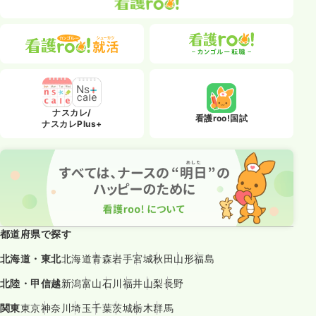
ナスカレ/
看護roo!国試
ナスカレPlus+
都道府県で探す
北海道・東北
北海道
青森
岩手
宮城
秋田
山形
福島
北陸・甲信越
新潟
富山
石川
福井
山梨
長野
関東
東京
神奈川
埼玉
千葉
茨城
栃木
群馬