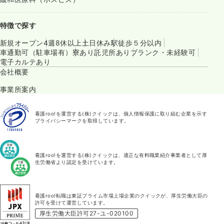
特徴で探す
新規オープン
4週8休以上
土日休み
駅徒歩５分以内
車通勤可（駐車場有）
寮あり
託児所あり
ブランク・未経験可
電子カルテあり
会社概要
事業所案内
看護roo!を運営する(株)クイックは、個人情報保護に取り組む企業を示す
プライバシーマークを取得しています。
看護roo!を運営する(株)クイックは、適正な有料職業紹介事業者として厚
生労働省より認定を受けています。
看護roo!転職は東証プライム市場上場企業のクイックが、厚生労働大臣の
許可を受けて運営しています。
厚生労働大臣許可27-ユ-020100