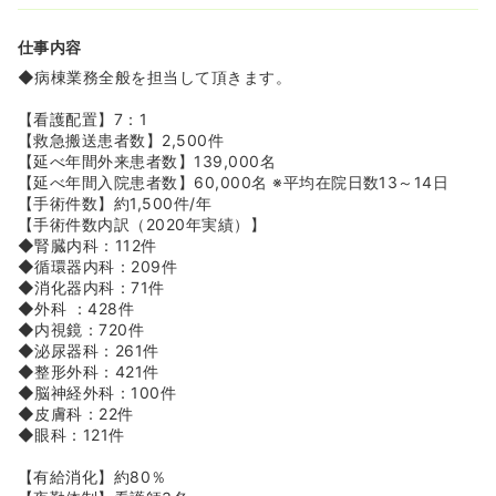
≪中途の方も安心のフォロー体制≫
仕事内容
◆2012年4月より、中途看護師の入職後フォロー・教育専
◆病棟業務全般を担当して頂きます。
任看護師が誕生しました。
これまでは同院にて月に1,2回、看護職員のカウンセリング
【看護配置】7：1
を担当されていましたが、この度正式に、中途看護師の入
【救急搬送患者数】2,500件
職後フォロー・教育専任として副看護部長に就任されまし
【延べ年間外来患者数】139,000名
た。新卒よりもおろそかになりがちな中途者フォローに、
【延べ年間入院患者数】60,000名 ※平均在院日数13～14日
これまで以上に力を入れていく方向です。
【手術件数】約1,500件/年
【手術件数内訳（2020年実績）】
◆腎臓内科：112件
◆循環器内科：209件
◆消化器内科：71件
◆外科 ：428件
◆内視鏡：720件
◆泌尿器科：261件
◆整形外科：421件
◆脳神経外科：100件
◆皮膚科：22件
◆眼科：121件
【有給消化】約80％