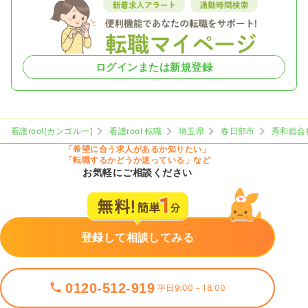
ログインまたは新規登録
看護roo![カンゴルー]
看護roo! 転職
埼玉県
春日部市
秀和総合
「希望に合う求人があるか知りたい」
「転職するかどうか迷っている」など
お気軽にご相談ください
登録して相談してみる
0120-512-919
平日9:00～18:00