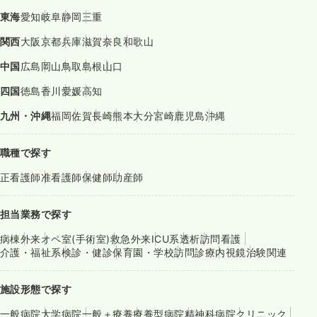
東海
愛知
岐阜
静岡
三重
関西
大阪
京都
兵庫
滋賀
奈良
和歌山
中国
広島
岡山
鳥取
島根
山口
四国
徳島
香川
愛媛
高知
九州・沖縄
福岡
佐賀
長崎
熊本
大分
宮崎
鹿児島
沖縄
職種で探す
正看護師
准看護師
保健師
助産師
担当業務で探す
病棟
外来
オペ室(手術室)
救急外来
ICU系
透析
訪問看護
介護・福祉系
検診・健診
保育園・学校
訪問診療
内視鏡
治験関連
施設形態で探す
一般病院
大学病院
一般＋療養
療養型病院
精神科病院
クリニック