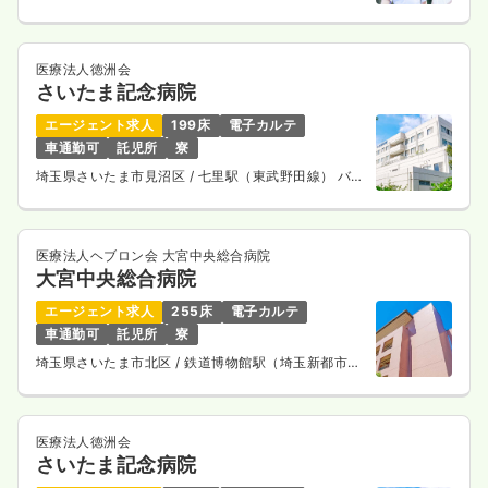
時給1,500円以上可
気になる
詳細を見る
医療法人徳洲会
さいたま記念病院
エージェント求人
199床
電子カルテ
車通勤可
託児所
寮
オペ室(手術室)
一般病院
正看護師
埼玉県さいたま市見沼区
/ 七里駅（東武野田線） バス
7分
一時募集休止
日勤のみ（常勤）
24.3
給与
万円
/月
賞与3.5ヶ月
医療法人ヘブロン会 大宮中央総合病院
※経験3年の例
大宮中央総合病院
時間
8:30～17:15
エージェント求人
255床
電子カルテ
日祝休み
4週8休以上
オンコールあり
担当業務未経験可
車通勤可
託児所
寮
ブランク可
第二新卒可
月給31万円以上可
埼玉県さいたま市北区
/ 鉄道博物館駅（埼玉新都市交
通ニューシャトル） 徒歩5分
気になる
詳細を見る
医療法人徳洲会
さいたま記念病院