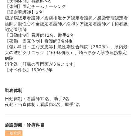
【夜勤体制】看護師3名
【体制】固定チームナーシング
【認定看護師】6名
糖尿病認定看護師／皮膚排泄ケア認定看護師／感染管理認定看
護師／慢性心不全認定看護師／緩和ケア認定看護師／手術看護
認定看護師
【日勤体制】看護師12名、助手2名
【夜勤・当直体制】看護師3名体制
【強い科目・主な疾患等】急性期総合病院（350床）、県内最
大の透析クリニック（160床併設）、埼玉県がん診療連携指定
病院
消化器（肝臓の専門医が3名います）
【オペ件数】1500件/年
勤務体制
日勤体制：看護師12名、助手2名
夜勤・当直体制：看護師3名、助手1名
施設形態・診療科目
一般病院