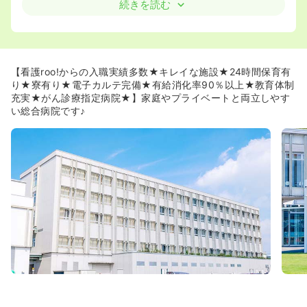
100%！
続きを読む
≪人間関係・定着率◎◎≫
◆看護roo!からこれまでに100名以上の看護師さんが入職
をされている病院です。
入職された看護師さんからは「人間関係が抜群に良くて働
【看護roo!からの入職実績多数★キレイな施設★24時間保育有
きやすい！」との声をたくさん頂いています。
り★寮有り★電子カルテ完備★有給消化率90％以上★教育体制
職場環境が落ち着いているせいか、看護師さんも優しくて
充実★がん診療指定病院★】家庭やプライベートと両立しやす
穏やかな方が多いようです☆
い総合病院です♪
ママさんナースも多く活躍中です！
≪看護師さんが働きやすい環境作りに努めています≫
◆ドクター・コメディカルの人数が大変充実している病院
です。
コメディカルと看護師の業務分担がとてもしっかりされて
おり、病院によっては看護師が行う業務もコメディカルが
行っているため、看護師の業務負担はとても少なくなって
います。
≪教育・研修制度◎◎≫
◆クリニカルラダー制による教育、個々のスキルアップ評
価と面談を行っています。また、専門領域を目指す認定看
護師などの教育支援も積極的に行っています。自分のペー
スでスキルアップしたい方におすすめの職場環境です。