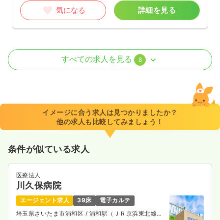
気になる
詳細を見る
外来
一般病院
正看護師
すべての求人を見る
8
日勤のみ（常勤）
25.1
給与
万円
/月
賞与2.45ヶ月
※経験5年の例
イメージに合う求人は見つかりましたか？
時間
8:30～17:15
他の求人も比較してみましょう！
日祝休み
4週8休以上
担当業務未経験可
ブランク可
第二新卒可
月給29万円以上可
条件が似ている求人
気になる
詳細を見る
医療法人
川久保病院
エージェント求人
39床
電子カルテ
透析
一般病院
正・准看護師
埼玉県さいたま市浦和区
/ 浦和駅（ＪＲ京浜東北線）