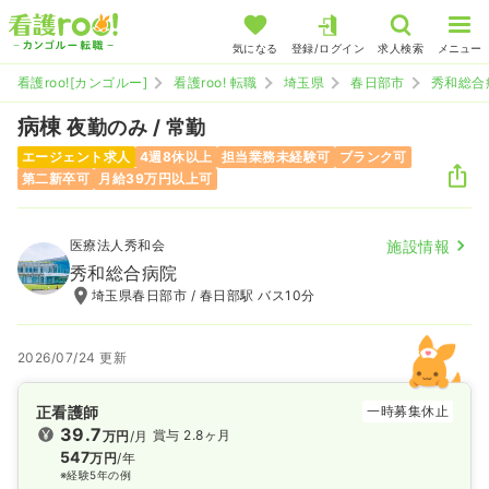
気になる
登録/ログイン
求人検索
メニュー
看護roo![カンゴルー]
看護roo! 転職
埼玉県
春日部市
秀和総合
病棟
夜勤のみ / 常勤
エージェント求人
4週8休以上
担当業務未経験可
ブランク可
第二新卒可
月給39万円以上可
医療法人秀和会
施設情報
秀和総合病院
埼玉県春日部市 / 春日部駅 バス10分
2026/07/24 更新
正看護師
一時募集休止
39.7
賞与 2.8ヶ月
万円
/月
547
万円
/年
※経験5年の例