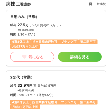
病棟
一般病院
正看護師
日勤のみ（常勤）
27.5
給与
万円〜
/月
賞与61.2万円〜
※経験3年の例
時間
8:30～17:15
4週8休以上
担当業務未経験可
ブランク可
第二新卒可
月給27万円以上可
気になる
詳細を見る
2交代（常勤）
32.9
給与
万円
/月
賞与87.5万円
※経験3年の例
時間
8:30～17:15
（休憩45分）
4週8休以上
担当業務未経験可
ブランク可
第二新卒可
月給36万円以上可