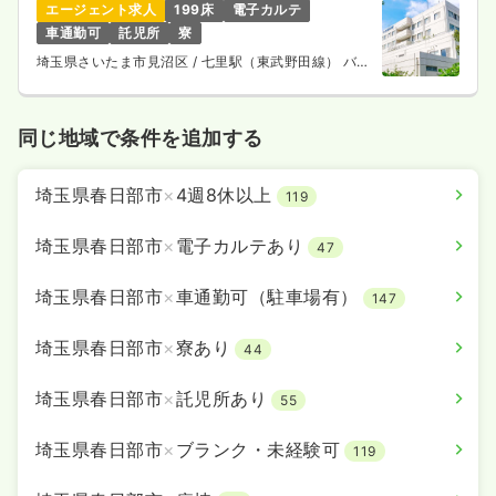
内視鏡
一般病院
正・准看護師
エージェント求人
199床
電子カルテ
車通勤可
託児所
寮
一時募集休止
日勤のみ（常勤）
埼玉県さいたま市見沼区
/ 七里駅（東武野田線） バス
7分
25.1
給与
万円
/月
賞与2.45ヶ月
※経験5年の例
同じ地域で条件を追加する
時間
8:30～17:15
日祝休み
4週8休以上
オンコールあり
担当業務未経験可
ブランク可
第二新卒可
月給27万円以上可
埼玉県春日部市
×
4週8休以上
119
気になる
詳細を見る
埼玉県春日部市
×
電子カルテあり
47
埼玉県春日部市
×
車通勤可（駐車場有）
147
検診・健診
一般病院
保健師
埼玉県春日部市
×
寮あり
44
一時募集休止
日勤のみ（常勤）
埼玉県春日部市
×
託児所あり
55
26.8
給与
万円〜
/月
賞与88.5万円〜
埼玉県春日部市
×
ブランク・未経験可
119
※経験8年の例
時間
8:15～17:00