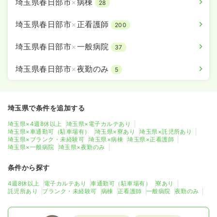
埼玉県春日部市
×
病棟
28
日祝休み
4週8休以上
担当業務未経験可
ブランク可
第二新卒可
月給26万円以上可
埼玉県春日部市
×
正看護師
200
気になる
詳細を見る
埼玉県春日部市
×
一般病院
37
埼玉県春日部市
×
夜勤のみ
5
埼玉県で条件を追加する
埼玉県×4週8休以上
埼玉県×電子カルテあり
埼玉県×車通勤可（駐車場有）
埼玉県×寮あり
埼玉県×託児所あり
埼玉県×ブランク・未経験可
埼玉県×病棟
埼玉県×正看護師
埼玉県×一般病院
埼玉県×夜勤のみ
条件から探す
4週8休以上
電子カルテあり
車通勤可（駐車場有）
寮あり
託児所あり
ブランク・未経験可
病棟
正看護師
一般病院
夜勤のみ