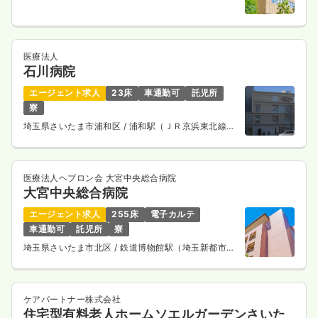
徒歩5分
日勤のみ（常勤）
26.1
給与
万円〜
/月
賞与2回
※経験5年の例
医療法人
時間
8:15～17:00
石川病院
4週8休以上
担当業務未経験可
ブランク可
第二新卒可
エージェント求人
23床
車通勤可
託児所
月給26万円以上可
寮
気になる
詳細を見る
埼玉県さいたま市浦和区
/ 浦和駅（ＪＲ京浜東北線）
徒歩12分
医療法人ヘブロン会 大宮中央総合病院
救急外来
大宮中央総合病院
一般病院
正看護師
エージェント求人
255床
電子カルテ
日勤のみ（常勤）
車通勤可
託児所
寮
埼玉県さいたま市北区
/ 鉄道博物館駅（埼玉新都市交
25.1
給与
万円〜
/月
賞与2.45ヶ月
通ニューシャトル） 徒歩5分
※経験5年の例
時間
8:30～17:15
4週8休以上
担当業務未経験可
ブランク可
第二新卒可
ケアパートナー株式会社
月給25万円以上可
住宅型有料老人ホームソエルガーデンさいた