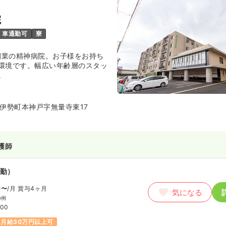
院
車通勤可
寮
日開業の精神病院。お子様をお持ち
環境です。幅広い年齢層のスタッ
。
伊勢町本神戸字無量寺東17
護師
勤）
円〜
/月
賞与4ヶ月
気になる
の例
:00
月給30万円以上可