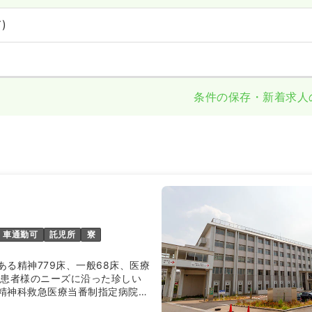
)
条件の保存・新着求人
車通勤可
託児所
寮
ある精神779床、一般68床、医療
い患者様のニーズに沿った珍しい
精神科救急医療当番制指定病院に
知県の重要なポジションを任され