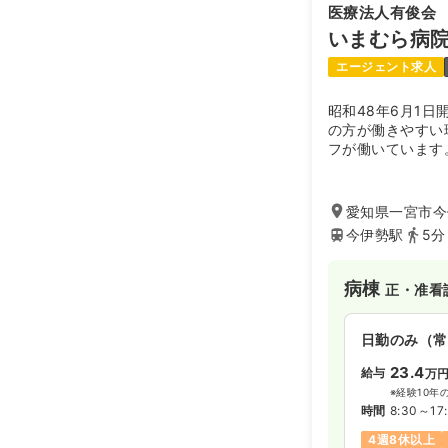
医療法人有俊会
いまむら病
エージェント求人
昭和48年6月1
の方が働きやすい
フが働いています
愛知県一宮市今
今伊勢駅
5分
病棟
正・准看
日勤のみ（常
23.4
給与
万
※経験10年
時間
8:30～17
4週8休以上