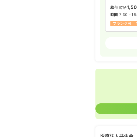
1,5
給与
時給
時間
7:30～16
ブランク可
外来
正・准看
日勤のみ（常
27.9
給与
万円
※経験10年
時間
8:30～17
日祝休み
年
月給27万円
日勤のみ（パ
1,5
給与
時給
時間
8:30～17
医療法人共生会