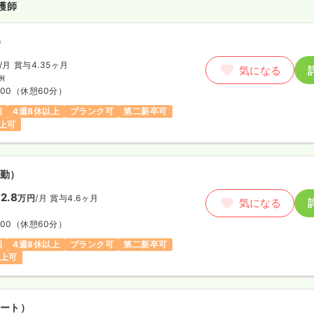
護師
）
/月
賞与4.35ヶ月
気になる
例
:00
（休憩60分）
日
4週8休以上
ブランク可
第二新卒可
上可
勤）
2.8
万円
/月
賞与4.6ヶ月
気になる
:00
（休憩60分）
日
4週8休以上
ブランク可
第二新卒可
以上可
ート）