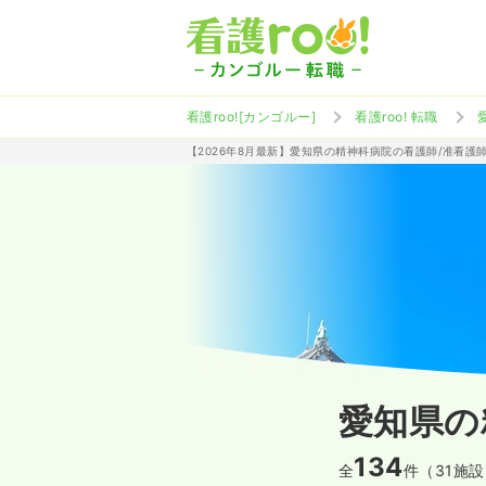
看護roo![カンゴルー]
看護roo! 転職
【2026年8月最新】愛知県の精神科病院の看護師/准看護
愛知県の
134
全
件（31施