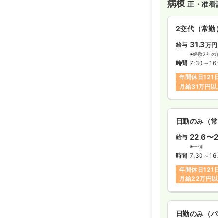
病棟
正・准看
2交代（常勤
31.3
給与
万円
※経験7年の
時間
7:30～16
年間休日121
月給31万円以
日勤のみ（常
22.6〜2
給与
※一例
時間
7:30～16
年間休日121
月給22万円
日勤のみ（パ