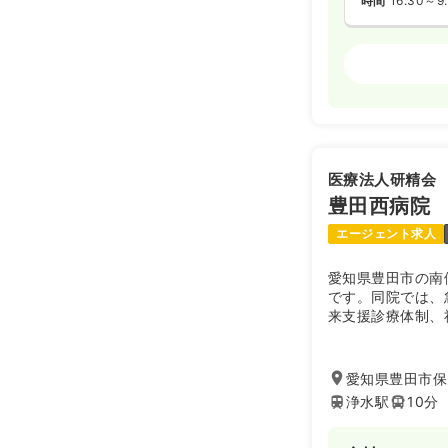
時間
16:30～9
外来
正・准看
日勤のみ（パ
1,5
給与
時給
時間
8:30～17
医療法人研精会
時給2,500
豊田西病院
エージェント求人
愛知県豊田市の南
です。同院では、
来支援診療体制、
地域精神科医療の
子カルテ・オーダ
ます。豊田市の歴
愛知県豊田市保
浄水駅
10分