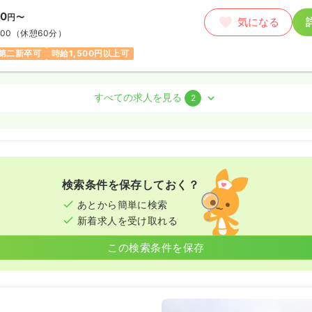
00
円〜
気になる
:00
（休憩60分）
第二新卒可
時給1,500円以上可
護師
すべての求人を見る
2
勤）
〜
/月
賞与4.6ヶ月
気になる
の例
:00
（休憩60分）
検索条件を保存しておく？
間休日120日
ブランク可
第二新卒可
あとから簡単に検索
以上可
新着求人を受け取れる
この検索条件を保存
ート）
00
円〜
気になる
:00
（休憩60分）