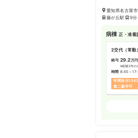
ている病院です。
愛知県名古屋市守
藤が丘駅
9分
病棟
正・准看
2交代（常勤
29.2
給与
万
※経験3年の
時間
8:45～17
年間休日124
第二新卒可
外来
正・准看
日勤のみ（常
給与
お問い合
時間
9:00～17