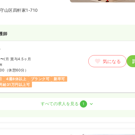
山区四軒家1-710
護師
）
円〜
/月
賞与4.5ヶ月
気になる
例
:00
（休憩60分）
日
4週8休以上
ブランク可
新卒可
月給31万円以上可
護師
すべての求人を見る
1
勤）
わせください
気になる
:00