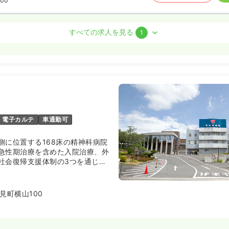
:00
護師
すべての求人を見る
1
ート）
00〜3,000
円
気になる
:00
（休憩60分）
円以上可
電子カルテ
車通勤可
側に位置する168床の精神科病院
急性期治療を含めた入院治療、外
社会復帰支援体制の3つを通じて
提供に努力しています。近年は電
リングシステムなども導入してい
史ある精神科専門病院です。
見町横山100