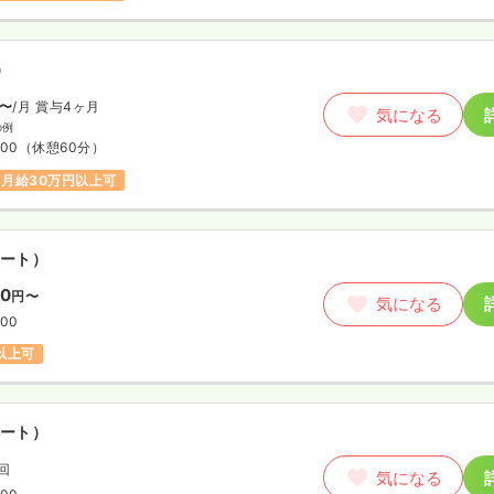
）
〜
/月
賞与4ヶ月
気になる
の例
:00
（休憩60分）
月給30万円以上可
ート）
00
円〜
気になる
:00
円以上可
ート）
/回
気になる