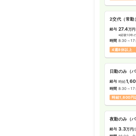
2交代（常勤
27.4
給与
万円
※経験10年
時間
8:30～17
4週8休以上
日勤のみ（パ
1,6
給与
時給
時間
8:30～17
時給1,600
夜勤のみ（パ
3.3
給与
万円