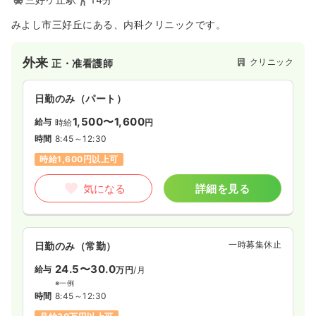
みよし市三好丘にある、内科クリニックです。
外来
クリニック
正・准看護師
日勤のみ（パート）
1,500〜1,600
給与
時給
円
時間
8:45～12:30
時給1,600円以上可
気になる
詳細を見る
一時募集休止
日勤のみ（常勤）
24.5〜30.0
給与
万円
/月
※一例
時間
8:45～12:30