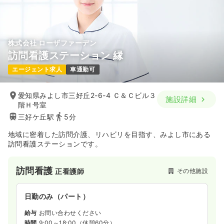
株式会社 ローザファーデン
訪問看護ステーション 縁
エージェント求人
車通勤可
愛知県みよし市三好丘2-6-4 Ｃ＆Ｃビル３
施設詳細
階Ｈ号室
三好ケ丘駅
5分
地域に密着した訪問介護、リハビリを目指す、みよし市にある
訪問看護ステーションです。
訪問看護
その他施設
正看護師
日勤のみ（パート）
給与
お問い合わせください
時間
9:00～18:00
（休憩60分）