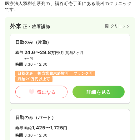
医療法人双樹会系列の、福谷町壱丁田にある眼科のクリニック
です。
外来
クリニック
正・准看護師
日勤のみ（常勤）
24.6〜29.8
給与
万円
/月
賞与3ヶ月
※一例
時間
8:30～12:30
日祝休み
担当業務未経験可
ブランク可
月給29万円以上可
気になる
詳細を見る
日勤のみ（パート）
1,425〜1,725
給与
時給
円
時間
8:30～12:30