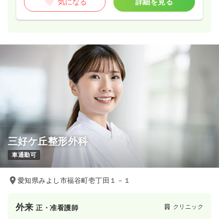
気になる
詳細を見る
三好ケ丘整形外科
車通勤可
愛知県みよし市福谷町壱丁田１－１
外来
クリニック
正・准看護師