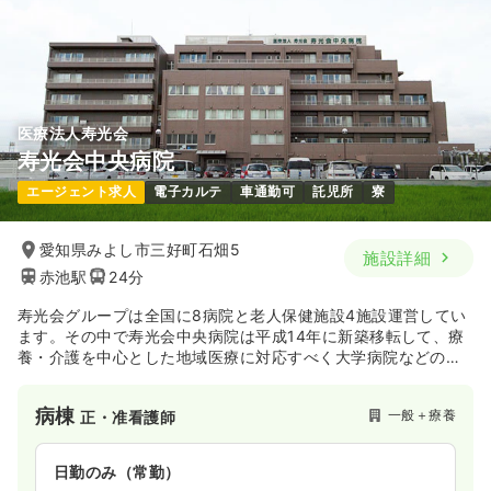
医療法人寿光会
寿光会中央病院
エージェント求人
電子カルテ
車通勤可
託児所
寮
愛知県みよし市三好町石畑5
施設詳細
赤池駅
24分
寿光会グループは全国に8病院と老人保健施設4施設運営してい
ます。その中で寿光会中央病院は平成14年に新築移転して、療
養・介護を中心とした地域医療に対応すべく大学病院などの救
急病院との役割分担を明確にしているケアミックス病院です。
病棟
一般＋療養
正・准看護師
日勤のみ（常勤）