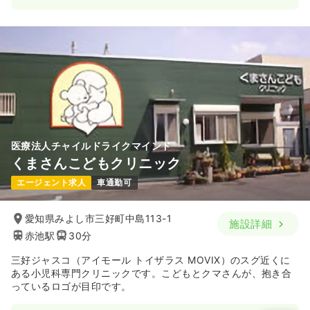
医療法人チャイルドライクマインド
くまさんこどもクリニック
エージェント求人
車通勤可
愛知県みよし市三好町中島113-1
施設詳細
赤池駅
30分
三好ジャスコ（アイモール トイザラス MOVIX）のスグ近くに
ある小児科専門クリニックです。こどもとクマさんが、抱き合
っているロゴが目印です。