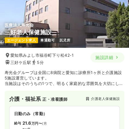
医療法人寿光会
三好老人保健施設
エージェント求人
車通勤可
託児所
愛知県みよし市福谷町下り松42-1
施設詳細
三好ケ丘駅
5分
寿光会グループは全国に8病院と愛知に診療所1ヶ所と介護施設
5施設運営しています。
当施設はそのうちの1つで、明るく家庭的な雰囲気を大切にし
て、家庭との結びつきを大切にしてながら地域に求められる施
設作りをしています。
介護・福祉系
介護老人保健施設
正・准看護師
日勤のみ（常勤）
21.6
給与
万円〜
/月
※一例