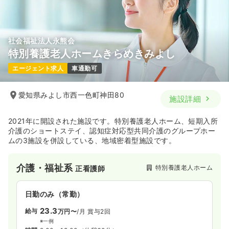
社会福祉法人永熊会
特別養護老人ホームきらめきみよし
エージェント求人
車通勤可
愛知県みよし市西一色町神田80
施設詳細
2021年に開設された施設です。特別養護老人ホーム、短期入所
介護のショートステイ、認知症対応型共同介護のグループホー
ムの3施設を併設している、地域密着型施設です。
介護・福祉系
特別養護老人ホーム
正看護師
日勤のみ（常勤）
23.3
給与
万円〜
/月
賞与2回
※一例