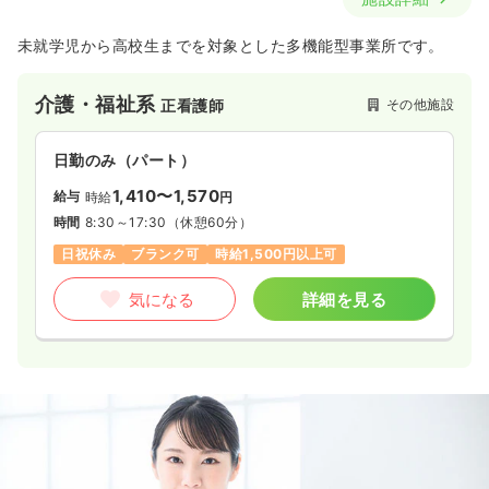
未就学児から高校生までを対象とした多機能型事業所です。
介護・福祉系
その他施設
正看護師
日勤のみ（パート）
1,410〜1,570
給与
時給
円
時間
8:30～17:30
（休憩60分）
日祝休み
ブランク可
時給1,500円以上可
気になる
詳細を見る