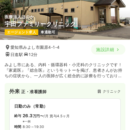
医療法人ほのか
宇田ファミリークリニック
エージェント求人
車通勤可
愛知県みよし市園原4-1-4
施設詳細
日進駅
12分
みよし市にある、内科・循環器科・小児科のクリニックです！
『家庭医』『総合医』というモットーを掲げ、患者さんがお持
ちの症状から、一人の医師が広く総合的に診療を行っておりま
す。
外来
クリニック
正・准看護師
日勤のみ（常勤）
26.3
給与
万円〜
/月
賞与4.5ヶ月
※一例
時間
8:30～19:30