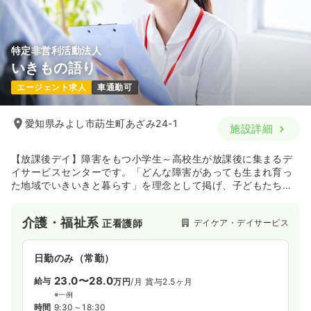
特定非営利活動法人
いきもの語り
エージェント求人
車通勤可
愛知県みよし市莇生町あざみ24-1
施設詳細
【放課後デイ】障害をもつ小学生～高校生が放課後に集まるデ
イサービスセンターです。「どんな障害があっても生まれ育っ
た地域でいきいきと暮らす」を理念として掲げ、子どもたちの
成長を支えています。スローガンは「大人が笑えば子どもも笑
う」です。
介護・福祉系
デイケア・デイサービス
正看護師
日勤のみ（常勤）
23.0〜28.0
給与
万円
/月
賞与2.5ヶ月
※一例
時間
9:30～18:30