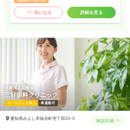
月給30万円以上可
気になる
詳細を見る
医療法人双樹会
三好眼科クリニック
エージェント求人
車通勤可
愛知県みよし市福谷町壱丁田20-5
施設詳細