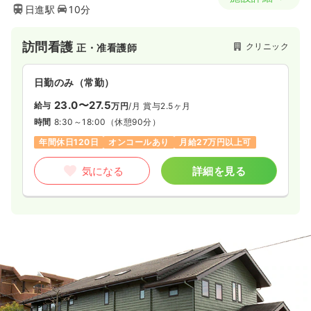
日進駅
10分
訪問看護
クリニック
正・准看護師
日勤のみ（常勤）
23.0〜27.5
給与
万円
/月
賞与2.5ヶ月
時間
8:30～18:00
（休憩90分）
年間休日120日
オンコールあり
月給27万円以上可
気になる
詳細を見る