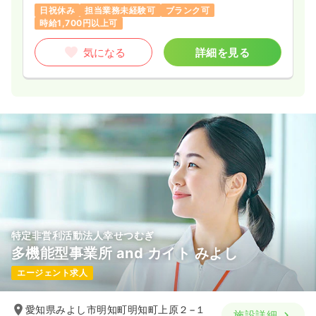
日祝休み
担当業務未経験可
ブランク可
時給1,700円以上可
気になる
詳細を見る
特定非営利活動法人幸せつむぎ
多機能型事業所 and カイト みよし
エージェント求人
愛知県みよし市明知町明知町上原２−１
施設詳細