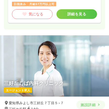
日祝休み
月給37万円以上可
気になる
詳細を見る
三好丘こば内科クリニック
エージェント求人
愛知県みよし市三好丘７丁目５−７
施設詳細
三好ケ丘駅
14分