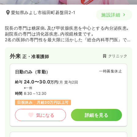
愛知県みよし市福田町碁盤田2-1
施設詳細
院長の専門は糖尿病､及び甲状腺疾患を中心とする内分泌疾患｡
副院長の専門は消化器疾患､内視鏡検査です｡
2名の医師の専門性を最大限に活かした『総合内科専門医』であ
ることを強みに特定の臓器、疾患にとらわれない広い視野を持
って小児の方からご高齢の方まで幅広く丁寧かつ正確な診療を
外来
クリニック
正・准看護師
行っていきたいと考え日々の診療を行っています。
一時募集休止
日勤のみ（常勤）
24.0〜30.0
給与
万円
/月
賞与2回
※一例
時間
8:30～12:30
日祝休み
月給30万円以上可
気になる
詳細を見る