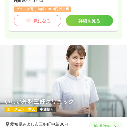
時間
8:30～17:30
ブランク可
時給1,300円以上可
気になる
詳細を見る
いしい外科三好クリニック
エージェント求人
車通勤可
愛知県みよし市三好町中島30-1
施設詳細