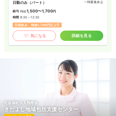
一時募集休止
日勤のみ（パート）
1,500〜1,700
給与
時給
円
時間
8:30～12:30
日祝休み
時給1,700円以上可
気になる
詳細を見る
社会福祉法人翔寿会
きたよし地域包括支援センター