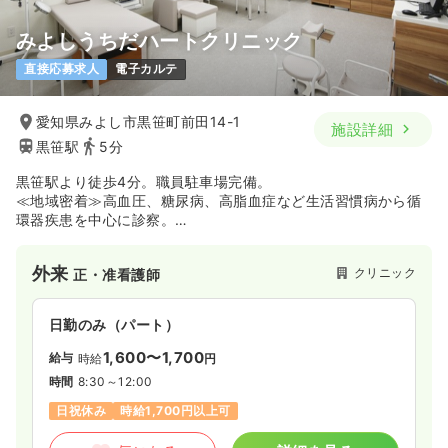
みよしうちだハートクリニック
一時募集休止
日勤のみ（パート）
直接応募求人
電子カルテ
1,500
給与
時給
円
時間
8:30～17:30
愛知県みよし市黒笹町前田14-1
施設詳細
日祝休み
ブランク可
時給1,500円以上可
黒笹駅
5分
気になる
詳細を見る
黒笹駅より徒歩4分。職員駐車場完備。
≪地域密着≫高血圧、糖尿病、高脂血症など生活習慣病から循
環器疾患を中心に診察。
≪広域でも≫下肢静脈瘤や透析シャント手術も行っており、幅
広い疾患を診療しています。
外来
クリニック
正・准看護師
日勤のみ（パート）
1,600〜1,700
給与
時給
円
時間
8:30～12:00
日祝休み
時給1,700円以上可