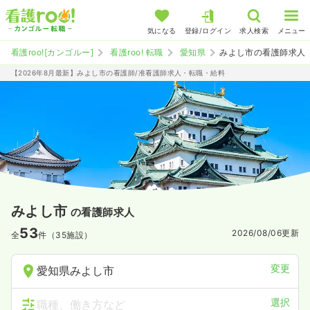
気になる
登録/ログイン
求人検索
メニュー
看護roo![カンゴルー]
看護roo! 転職
愛知県
みよし市の看護師求人
【2026年8月最新】みよし市の看護師/准看護師求人・転職・給料
みよし市
の看護師求人
53
2026/08/06
更新
全
件（35施設）
変更
愛知県みよし市
選択
職種、働き方など