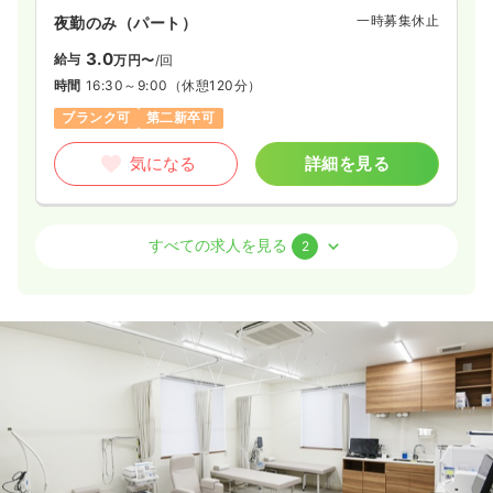
一時募集休止
夜勤のみ（パート）
3.0
給与
万円〜
/回
時間
16:30～9:00
（休憩120分）
ブランク可
第二新卒可
気になる
詳細を見る
外来
一般＋療養
正・准看護師
すべての求人を見る
2
一時募集休止
日勤のみ（常勤）
22.7
給与
万円
/月
賞与2回
※経験9年の例
時間
8:30～17:30
（休憩60分）
日祝休み
ブランク可
月給22万円以上可
気になる
詳細を見る