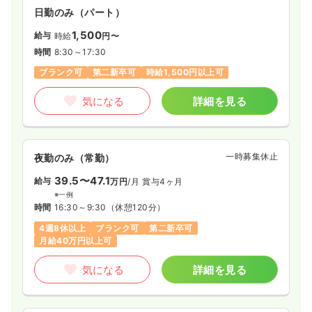
日勤のみ（パート）
1,500
給与
時給
円〜
時間
8:30～17:30
ブランク可
第二新卒可
時給1,500円以上可
気になる
詳細を見る
一時募集休止
夜勤のみ（常勤）
39.5〜47.1
給与
万円
/月
賞与4ヶ月
※一例
時間
16:30～9:30
（休憩120分）
4週8休以上
ブランク可
第二新卒可
月給40万円以上可
気になる
詳細を見る