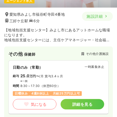
エージェント求人
愛知県みよし市福谷町寺田4番地
施設詳細
三好ケ丘駅
6分
【地域包括支援センター】みよし市にあるアットホームな職場
になります。
地域包括支援センターには、主任ケアマネージャー・社会福祉
士・保健師などの専門職が配置され、ご本人やご家族への支
援、またケアマネージャーや医療機関、民生委員等様々な機関
その他
その他介護施設
保健師
と協力・連携して、地域にお住まいの高齢者を見守るネットワ
ークづくりを進めています。
一時募集休止
日勤のみ（常勤）
25.0
給与
万円〜
/月
賞与3.4ヶ月
※一例
時間
8:30～17:30
（休憩60分）
日曜休み
4週8休以上
月給25万円以上可
気になる
詳細を見る