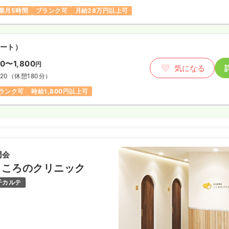
業月5時間
ブランク可
月給28万円以上可
ート）
00〜1,800
円
気になる
:20
（休憩180分）
ランク可
時給1,800円以上可
潤会
こころのクリニック
子カルテ