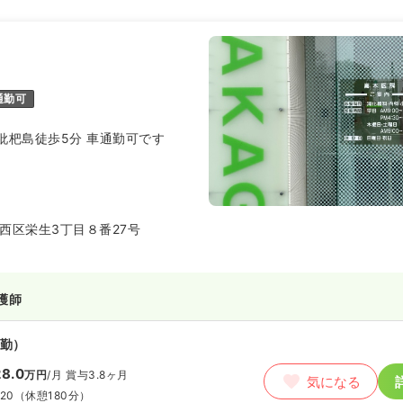
通勤可
枇杷島徒歩5分 車通勤可です
西区栄生3丁目８番27号
護師
勤）
8.0
万円
/月
賞与3.8ヶ月
気になる
:20
（休憩180分）