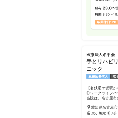
23.0〜2
給与
時間
8:30～18
年間休日120
医療法人名甲会
手とリハビリ
ニック
直接応募求人
電
【名鉄尼ケ坂駅か
◎ワークライフバ
当院は、名古屋市
した整形外科クリ
愛知県名古屋市東
当法人では、201
か内科東白壁クリ
尼ケ坂駅
7分
地域の皆さまから