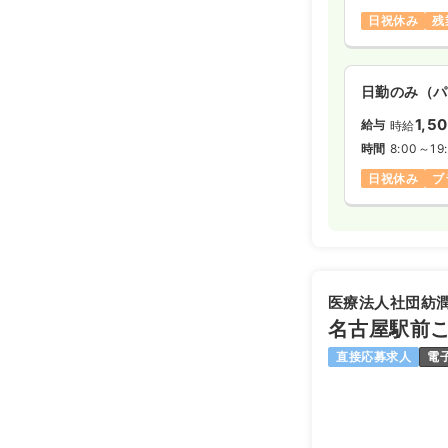
日祝休み
残
日勤のみ（パ
1,5
給与
時給
時間
8:00～19
日祝休み
ブ
医療法人社団紡
名古屋駅前
直接応募求人
電