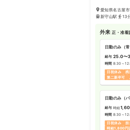
ます！
30代～50代の
愛知県名古屋市
新守山駅
13
外来
正・准看
日勤のみ（常
25.0〜3
給与
時間
8:30～12
日祝休み
残
第二新卒可
日勤のみ（パ
1,6
給与
時給
時間
8:30～12
日祝休み
担
時給1,800