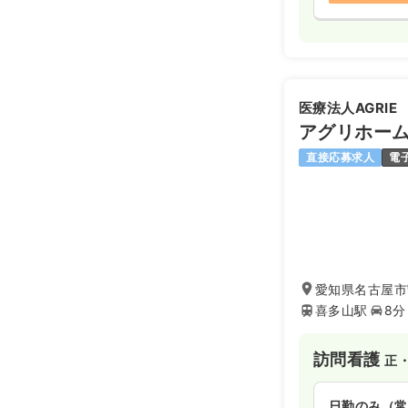
医療法人AGRIE
アグリホー
直接応募求人
電
愛知県名古屋市
喜多山駅
8分
訪問看護
正
日勤のみ（常