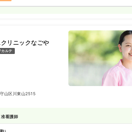
ムクリニックなごや
子カルテ
守山区川東山2515
・准看護師
勤）