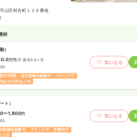
主婦の方が多く活躍しています。
守山区村合町１２６番地
分
護師
勤）
0.0
万円
/月
賞与3.5ヶ月
気になる
:30
業月1時間
担当業務未経験可
ブランク可
月給30万円以上可
ート）
00〜1,800
円
気になる
:00
当業務未経験可
ブランク可
扶養内可
円以上可