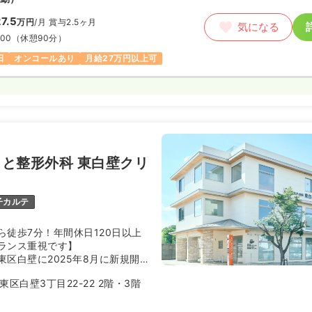
7.5
万円
/月
賞与2.5ヶ月
気になる
:00
（休憩90分）
日
オンコールあり
月給27万円以上可
と整形外科 東白壁クリ
子カルテ
ら徒歩7分！年間休日120日以上
ランス重視です】
東区白壁に2025年8月に新規開業
ニックです。
区白壁3丁目22-22 2階・3階
9年12月に名古屋市東区で「おな
ニック」を開業し、
信頼される“かかりつけクリニッ