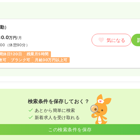
々、診療を行っております。
一人ひとりに寄り添った温かく質
し、地域医療に貢献することを目
勤）
しては、診療所ではありますが、
0.0
万円
/月
気になる
帰り手術を実施可能です。
:00
（休憩90分）
皆さまがプライベートの時間も大
間休日120日
残業月5時間
るよう、メリハリのある勤務体制
験可
ブランク可
月給30万円以上可
。
献いただける方を募集いたしま
検索条件を保存しておく？
あとから簡単に検索
新着求人を受け取れる
この検索条件を保存