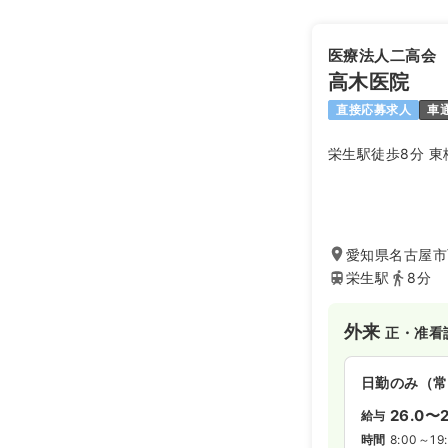
医療法人二高会
高木医院
直接応募求人
車
栄生駅徒歩8分 東
愛知県名古屋市
栄生駅
8分
外来
正・准看
日勤のみ（常
26.0〜2
給与
時間
8:00～19