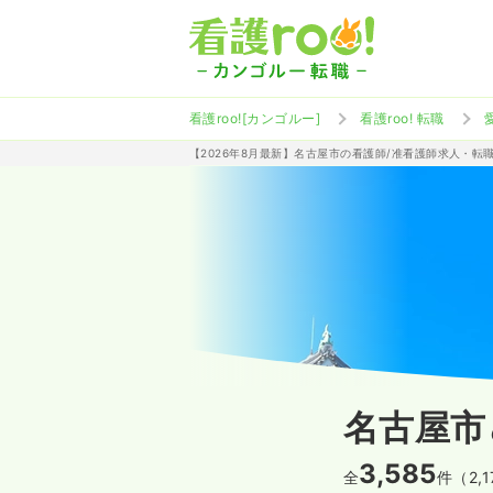
看護roo![カンゴルー]
看護roo! 転職
【2026年8月最新】名古屋市の看護師/准看護師求人・転
名古屋市
3,585
全
件（2,