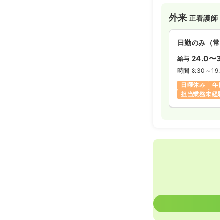
ク”を目指し、日
外来
正看護師
私たちは、患者様
の高い医療を提供
日勤のみ（常
指しています。
整形外科につきま
24.0〜3
給与
手術室も備え、日
時間
8:30～19
なお、スタッフの
日曜休み
年
切にしていただけ
担当業務未経
を整えております
共に地域医療に貢
す。