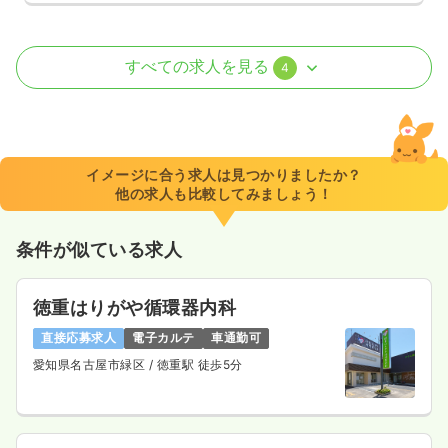
訪問看護
精神科病院
正看護師
すべての求人を見る
4
日勤のみ（常勤）
21.0〜25.6
給与
万円
/月
賞与4.9ヶ月
※一例
イメージに合う求人は見つかりましたか？
時間
8:30～16:45
（休憩60分）
他の求人も比較してみましょう！
日祝休み
担当業務未経験可
ブランク可
月給25万円以上可
条件が似ている求人
気になる
詳細を見る
徳重はりがや循環器内科
直接応募求人
電子カルテ
車通勤可
外来
精神科病院
正・准看護師
愛知県名古屋市緑区
/ 徳重駅 徒歩5分
一時募集休止
日勤のみ（常勤）
21.0〜25.6
給与
万円
/月
賞与2回