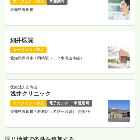
エージェント求人
車通勤可
愛知県豊田市
細井医院
エージェント求人
愛知県岡崎市
/ 岡崎駅（ＪＲ東海道本線）
医療法人史寿会
浅井クリニック
エージェント求人
電子カルテ
車通勤可
愛知県豊田市
/ 若林駅（名鉄三河線） 徒歩7分
同じ地域で条件を追加する