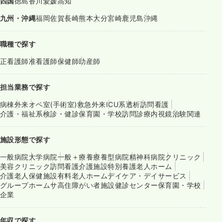
四国
徳島
香川
愛媛
高知
九州・沖縄
福岡
佐賀
長崎
熊本
大分
宮崎
鹿児島
沖縄
職種で探す
正看護師
准看護師
保健師
助産師
担当業務で探す
病棟
外来
オペ室(手術室)
救急外来
ICU系
透析
訪問看護
介護・福祉系
検診・健診
保育園・学校
訪問診療
内視鏡
治験関連
施設形態で探す
一般病院
大学病院
一般＋療養
療養型病院
精神科病院
クリニック
美容クリニック
訪問看護
介護施設
特別養護老人ホーム
介護老人保健施設
有料老人ホーム
デイケア・デイサービス
グループホーム
サ高住
障がい者施設
健診センター
保育園・学校
企業
年収で探す