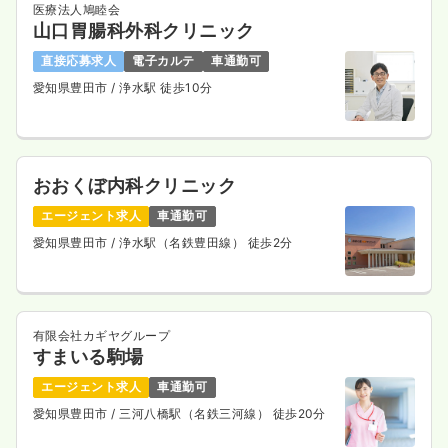
医療法人鳩睦会
※一例
山口胃腸科外科クリニック
時間
8:30～16:45
直接応募求人
電子カルテ
車通勤可
日祝休み
ブランク可
月給25万円以上可
愛知県豊田市
/ 浄水駅 徒歩10分
気になる
詳細を見る
おおくぼ内科クリニック
一時募集休止
日勤のみ（パート）
エージェント求人
車通勤可
1,300
給与
時給
円
愛知県豊田市
/ 浄水駅（名鉄豊田線） 徒歩2分
時間
8:30～16:45
日祝休み
ブランク可
時給1,300円以上可
気になる
詳細を見る
有限会社カギヤグループ
すまいる駒場
エージェント求人
車通勤可
その他
精神科病院
正看護師
愛知県豊田市
/ 三河八橋駅（名鉄三河線） 徒歩20分