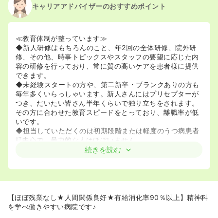
キャリアアドバイザーのおすすめポイント
≪教育体制が整っています≫
◆新人研修はもちろんのこと、年2回の全体研修、院外研
修、その他、時事トピックスやスタッフの要望に応じた内
容の研修を行っており、常に質の高いケアを患者様に提供
できます。
◆未経験スタートの方や、第二新卒・ブランクありの方も
毎年多くいらっしゃいます。新人さんにはプリセプターが
つき、だいたい皆さん半年くらいで独り立ちをされます。
その方に合わせた教育スピードをとっており、離職率が低
いです。
◆担当していただくのは初期段階または軽度のうつ病患者
様中心で、暴力的な人はほぼいません。
続きを読む
≪無理なく働ける環境があります♪≫
◆勤務時間が短く、残業もほぼありませんのでワークライ
フバランスを大切にされたい方には大変お勧めです！夜勤
免除や回数相談も可能です。また、Wワークで夜勤だけ、
という働き方も可能ですのでまずは看護roo!までご相談く
【ほぼ残業なし★人間関係良好★有給消化率90％以上】精神科
ださいませ♪
を学べ働きやすい病院です♪
◆日勤体制は12～13名と、かなり余裕をもった人員配置を