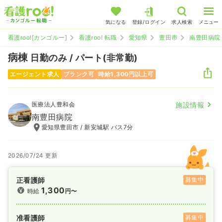
気になる
登録/ログイン
求人検索
メニュー
看護roo![カンゴルー]
看護roo! 転職
愛知県
豊田市
南豊田病院
病棟
日勤のみ / パート(非常勤)
エージェント求人
ブランク可
時給1,300円以上可
医療法人豊和会
施設情報
南豊田病院
愛知県豊田市 / 新安城駅 バス7分
2026/07/24 更新
正看護師
募集中
1,300
時給
円〜
准看護師
募集中