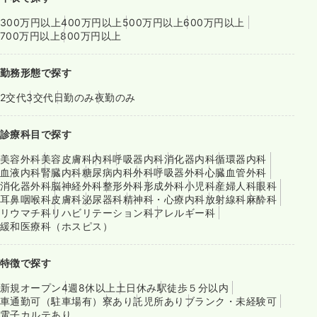
300万円以上
400万円以上
500万円以上
600万円以上
700万円以上
800万円以上
勤務形態で探す
2交代
3交代
日勤のみ
夜勤のみ
診療科目で探す
美容外科
美容皮膚科
内科
呼吸器内科
消化器内科
循環器内科
血液内科
腎臓内科
糖尿病内科
外科
呼吸器外科
心臓血管外科
消化器外科
脳神経外科
整形外科
形成外科
小児科
産婦人科
眼科
耳鼻咽喉科
皮膚科
泌尿器科
精神科・心療内科
放射線科
麻酔科
リウマチ科
リハビリテーション科
アレルギー科
緩和医療科（ホスピス）
特徴で探す
新規オープン
4週8休以上
土日休み
駅徒歩５分以内
車通勤可（駐車場有）
寮あり
託児所あり
ブランク・未経験可
電子カルテあり