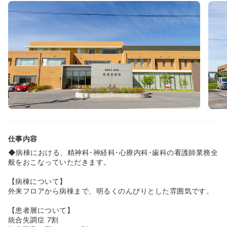
しています。（それによって休みの融通もききやすくなっ
ています。）
◆数日間の連休をとって海外旅行や帰省をされる方もいら
っしゃいます。病棟で前もって相談していただければ取得
可能ですので、ご安心ください♪
◆看護部長をはじめとして男性職員も多く、人間関係が良
いのが特徴です。看護roo!からのご入職実績も多数あり、
「優しい先輩が多い」「相談しやすい環境で働きやすい」
というお声を多くいただいております♪
≪ママさんナースも活躍中♪≫
◆産休・育休を取得して復帰される看護師さんも多くいら
っしゃいます。年に1～2人は産休に入られるそうです。
◆育休から復帰した職員に対しては、お子さんが3歳の誕
仕事内容
生日を迎える年の3月いっぱいまで、保育補助（保育料の
半額 ※上限月3万円）もあり、働くママさんにとって嬉し
◆病棟における、精神科･神経科･心療内科･歯科の看護師業務全
い環境です。
般をおこなっていただきます。
【病棟について】
外来フロアから病棟まで、明るくのんびりとした雰囲気です。
【患者層について】
統合失調症 7割