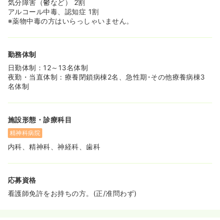
気分障害（鬱など） 2割
アルコール中毒、認知症 1割
※薬物中毒の方はいらっしゃいません。
勤務体制
日勤体制：12～13名体制
夜勤・当直体制：療養閉鎖病棟2名、急性期･その他療養病棟3
名体制
施設形態・診療科目
精神科病院
内科、精神科、神経科、歯科
応募資格
看護師免許をお持ちの方。(正/准問わず)