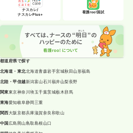
ナスカレ/
看護roo!国試
ナスカレPlus+
都道府県で探す
北海道・東北
北海道
青森
岩手
宮城
秋田
山形
福島
北陸・甲信越
新潟
富山
石川
福井
山梨
長野
関東
東京
神奈川
埼玉
千葉
茨城
栃木
群馬
東海
愛知
岐阜
静岡
三重
関西
大阪
京都
兵庫
滋賀
奈良
和歌山
中国
広島
岡山
鳥取
島根
山口