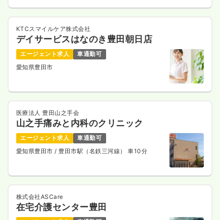
一時募集休止
日勤のみ（パート）
1,300〜1,350
給与
時給
円
KTCスマイルケア株式会社
時間
8:30～16:45
（休憩60分）
デイサービスはなのき豊田朝日店
日祝休み
時給1,300円以上可
エージェント求人
車通勤可
愛知県豊田市
気になる
詳細を見る
医療法人 豊田山之手会
山之手痛みと内科のクリニック
エージェント求人
車通勤可
愛知県豊田市
/ 豊田市駅（名鉄三河線） 車10分
株式会社ASCare
在宅介護センター豊田