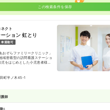
この検索条件を保存
コネクト
ーション 虹とり
車通勤可
あおぞらファミリークリニック」
地域密着型の訪問看護ステーショ
幼児をはじめとした小児患者様を
まで幅広い年代を対象としてお
理などの医療的ケアから、日常の
リ、育児・発達支援まで多様なニ
田町半ノ木45-1
ます。経験豊富な看護師と理学療
り、24時間体制で患者様やご家
ら、医療と福祉をつなぐ総合的な
います。
看護師
勤）