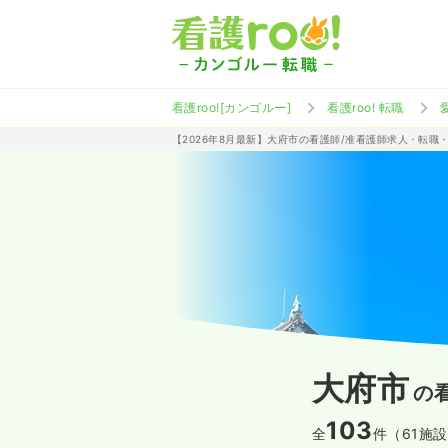
看護roo![カンゴルー]
看護roo! 転職
【2026年8月最新】大府市の看護師/准看護師求人・転職
大府市
の
103
全
件（61施