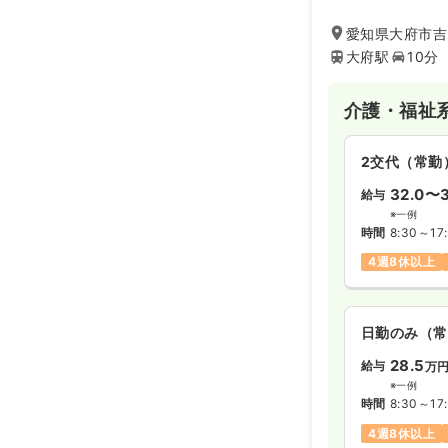
利用者様一人ひと
い、家族のように
愛知県大府市吉川
高いケアを追求で
大府駅
10分
「らくる大府」は
介護・福祉
2交代（常勤
32.0〜3
給与
※一例
時間
8:30～17
4週8休以上
日勤のみ（常
28.5
給与
万
※一例
時間
8:30～17
4週8休以上