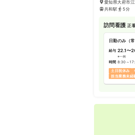
愛知県大府市江端
共和駅
5分
訪問看護
正
日勤のみ（常
22.1〜2
給与
※一例
時間
8:30～17
土日祝休み
担当業務未経