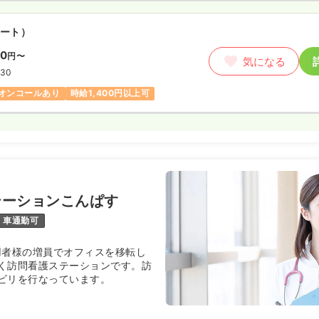
ート）
00
円〜
気になる
:30
オンコールあり
時給1,400円以上可
テーションこんぱす
車通勤可
利用者様の増員でオフィスを移転し
く訪問看護ステーションです。訪
ビリを行なっています。