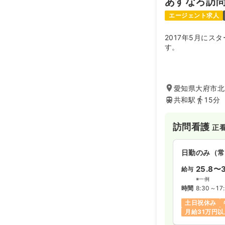
あすなろ訪
エージェント求人
2017年5月にス
す。
愛知県大府市北山
共和駅
15分
訪問看護
正
日勤のみ（常
25.8〜3
給与
※一例
時間
8:30～17
土日祝休み
月給31万円以