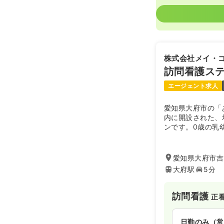
株式会社メイ・
訪問看護ステ
エージェント求人
愛知県大府市の「
内に開設された、
ンです。0歳の乳
メインに、高齢者
り、人工呼吸器管
療養支援、リハビ
愛知県大府市吉
ーズに対応してい
大府駅
5分
法士が在籍してお
族に寄り添いなが
サポートを行って
訪問看護
正
日勤のみ（常