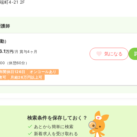
町4-21 2F
看護師
勤）
6.1
万円
/月
賞与4ヶ月
気になる
:00
（休憩60分）
年間休日126日
オンコールあり
験可
月給26万円以上可
検索条件を保存しておく？
あとから簡単に検索
新着求人を受け取れる