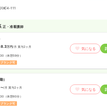
りの「自分らしい生活」に寄り添
アットホームな雰囲気の中で質の
町4-111
きる環境です。2026年4月より
琴葉による運営を開始しました。
系
正・准看護師
）
8.3
万円
/月
賞与2ヶ月
気になる
:30
（休憩59分）
ブランク可
勤）
円〜
/月
賞与2ヶ月
気になる
:30
（休憩60分）
ブランク可