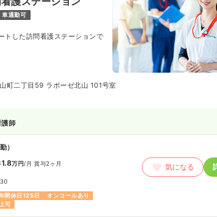
問看護ステーション
車通勤可
タートした訪問看護ステーションで
町二丁目59 ラポーゼ北山 101号室
看護師
勤）
1.8
万円
/月
賞与2ヶ月
気になる
:30
年間休日125日
オンコールあり
上可