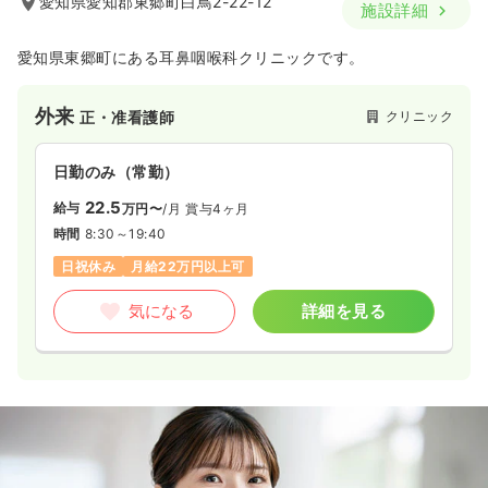
愛知県愛知郡東郷町白鳥2-22-12
施設詳細
愛知県東郷町にある耳鼻咽喉科クリニックです。
外来
クリニック
正・准看護師
日勤のみ（常勤）
22.5
給与
万円〜
/月
賞与4ヶ月
時間
8:30～19:40
日祝休み
月給22万円以上可
気になる
詳細を見る