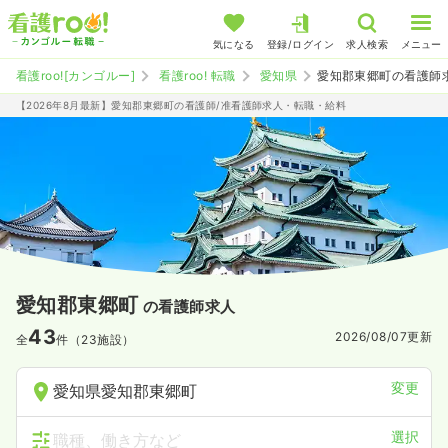
気になる
登録/ログイン
求人検索
メニュー
看護roo![カンゴルー]
看護roo! 転職
愛知県
愛知郡東郷町の看護師
【2026年8月最新】愛知郡東郷町の看護師/准看護師求人・転職・給料
愛知郡東郷町
の看護師求人
43
2026/08/07
更新
全
件（23施設）
変更
愛知県愛知郡東郷町
選択
職種、働き方など