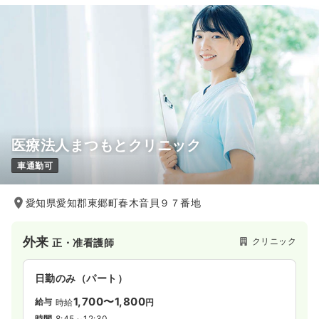
22.4〜29.7
給与
万円
/月
賞与2回
※一例
時間
9:00～17:00
（休憩60分）
ブランク可
月給29万円以上可
気になる
詳細を見る
医療法人まつもとクリニック
一時募集休止
日勤のみ（パート）
車通勤可
1,350〜1,500
給与
時給
円
時間
9:00～17:00
（休憩60分）
愛知県愛知郡東郷町春木音貝９７番地
ブランク可
時給1,500円以上可
気になる
詳細を見る
外来
クリニック
正・准看護師
日勤のみ（パート）
1,700〜1,800
給与
時給
円
時間
8:45～12:30