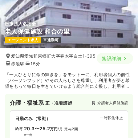
医療法人名翔会
老人保健施設 和合の里
エージェント求人
車通勤可
愛知県愛知郡東郷町大字春木字白土1-395
施設詳細
赤池駅
15分
「一人ひとりに命の輝きを」をモットーに、利用者個人の個性
（パーソンフッド）やその人らしさを尊重し、利用者が夢と希
望をもって毎日を生きていけるよう総合的に支援し、利用者と
職員が共に成長できる施設です
介護・福祉系
介護老人保健施設
正・准看護師
一時募集休止
日勤のみ（常勤）
20.3〜25.2
給与
万円
/月
賞与2回
※一例