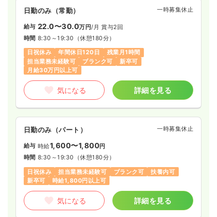
一時募集休止
日勤のみ（常勤）
22.0〜30.0
給与
万円
/月
賞与2回
時間
8:30～19:30
（休憩180分）
日祝休み
年間休日120日
残業月1時間
担当業務未経験可
ブランク可
新卒可
月給30万円以上可
気になる
詳細を見る
一時募集休止
日勤のみ（パート）
1,600〜1,800
給与
時給
円
時間
8:30～19:30
（休憩180分）
日祝休み
担当業務未経験可
ブランク可
扶養内可
新卒可
時給1,800円以上可
気になる
詳細を見る