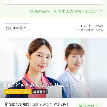
条件の保存・新着求人のお知らせ設定
1-20件 / 23施設
※一時募集休止中を含む
Dsこどもとみんなのクリニック
エージェント求人
車通勤可
愛知県愛知郡東郷町春木台字桝池39-1
施設詳細