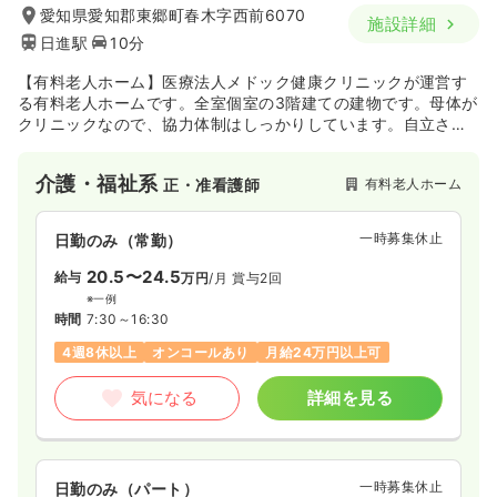
愛知県愛知郡東郷町春木字西前6070
施設詳細
日進駅
10分
【有料老人ホーム】医療法人メドック健康クリニックが運営す
る有料老人ホームです。全室個室の3階建ての建物です。母体が
クリニックなので、協力体制はしっかりしています。自立され
ている方からターミナルの方まで幅広い方が生活されていらっ
しゃいます。
介護・福祉系
有料老人ホーム
正・准看護師
一時募集休止
日勤のみ（常勤）
20.5〜24.5
給与
万円
/月
賞与2回
※一例
時間
7:30～16:30
4週8休以上
オンコールあり
月給24万円以上可
気になる
詳細を見る
一時募集休止
日勤のみ（パート）