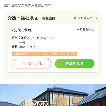
認知症の方の為の入居施設です
介護・福祉系
有料老人ホーム
正・准看護師
一時募集休止
2交代（常勤）
20.0
給与
万円〜
/月
賞与2ヶ月
※一例
時間
9:00～17:15
4週8休以上
ブランク可
月給20万円以上可
気になる
詳細を見る