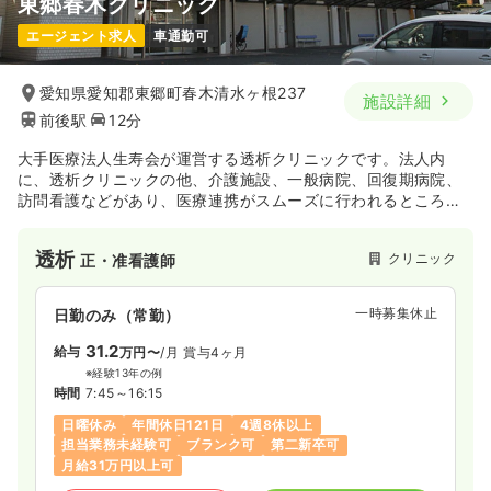
東郷春木クリニック
エージェント求人
車通勤可
愛知県愛知郡東郷町春木清水ヶ根237
施設詳細
前後駅
12分
大手医療法人生寿会が運営する透析クリニックです。法人内
に、透析クリニックの他、介護施設、一般病院、回復期病院、
訪問看護などがあり、医療連携がスムーズに行われるところが
魅力です♪
透析
クリニック
正・准看護師
一時募集休止
日勤のみ（常勤）
31.2
給与
万円〜
/月
賞与4ヶ月
※経験13年の例
時間
7:45～16:15
日曜休み
年間休日121日
4週8休以上
担当業務未経験可
ブランク可
第二新卒可
月給31万円以上可