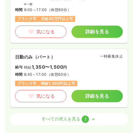
※一例
時間
9:00～17:00
（休憩60分）
ブランク可
月給35万円以上可
気になる
詳細を見る
一時募集休止
日勤のみ（パート）
1,350〜1,500
給与
時給
円
時間
8:45～17:00
（休憩60分）
ブランク可
時給1,500円以上可
気になる
詳細を見る
介護・福祉系
精神科病院
正・准看護師
すべての求人を見る
2
一時募集休止
日勤のみ（常勤）