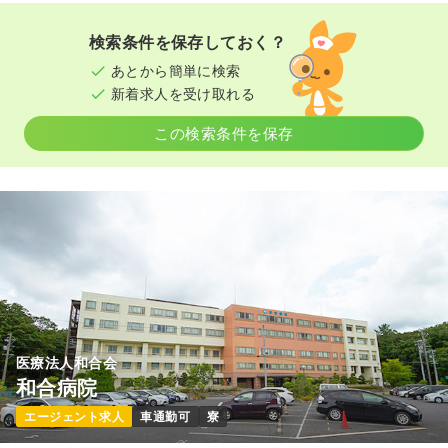
1,600〜1,700
給与
時給
円
時間
9:00～16:30
（休憩60分）
検索条件を保存しておく？
日祝休み
ブランク可
時給1,700円以上可
あとから簡単に検索
新着求人を受け取れる
気になる
詳細を見る
この検索条件を保存
医療法人和合会
和合病院
エージェント求人
車通勤可
寮