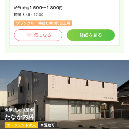
1,500〜1,800
給与
時給
円
時間
8:45～17:00
ブランク可
時給1,800円以上可
気になる
詳細を見る
医療法人白壁会
たなか内科
エージェント求人
車通勤可