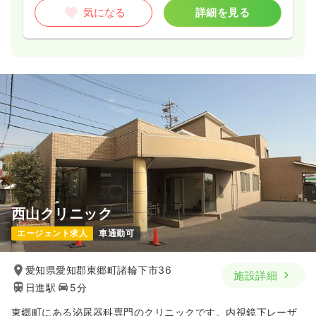
気になる
詳細を見る
西山クリニック
エージェント求人
車通勤可
愛知県愛知郡東郷町諸輪下市36
施設詳細
日進駅
5分
東郷町にある泌尿器科専門のクリニックです。内視鏡下レーザ