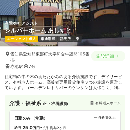
有限会社アシスト
シルバーホーム あしすと
エージェント求人
車通勤可
託児所
寮
愛知県愛知郡東郷町大字和合牛廻間105番
施設詳細
地
赤池駅
7分
住宅街の中の木のあたたかみのある介護施設です。デイサービ
ス、有料老人ホーム、高齢者専用賃貸住宅３つの施設を運営し
ています。ゴールデンレトリバーのケンケンは人懐こく、利用
者さんとスタッフのアイドルです。
介護・福祉系
有料老人ホーム
正・准看護師
一時募集休止
日勤のみ（常勤）
25.0
給与
万円〜
/月
賞与2ヶ月