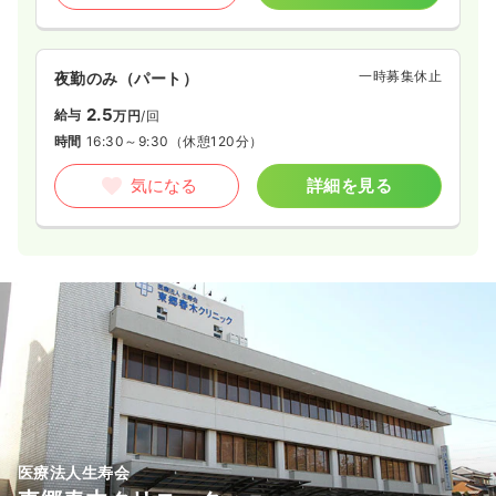
一時募集休止
夜勤のみ（パート）
2.5
給与
万円
/回
時間
16:30～9:30
（休憩120分）
気になる
詳細を見る
医療法人生寿会