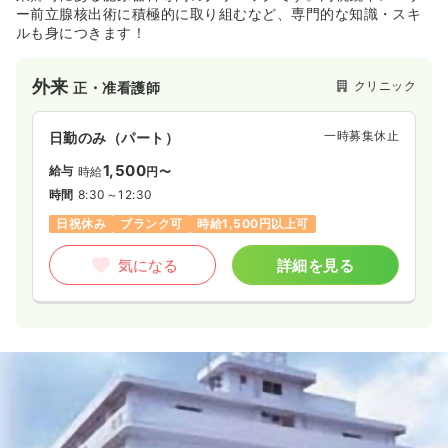
ー前立腺核出術に積極的に取り組むなど、専門的な知識・スキ
ルも身につきます！
外来
クリニック
正・准看護師
一時募集休止
日勤のみ（パート）
1,500
給与
時給
円〜
時間
8:30～12:30
日祝休み
ブランク可
時給1,500円以上可
気になる
詳細を見る