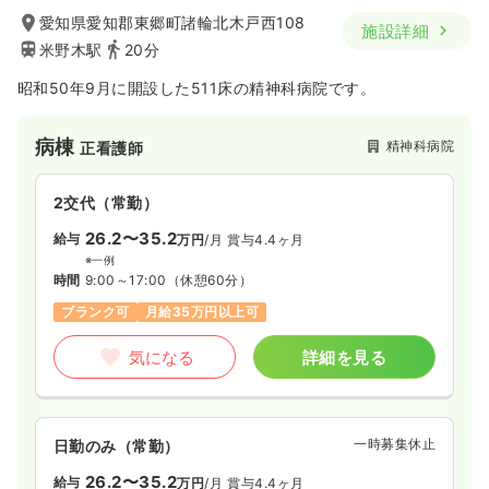
愛知県愛知郡東郷町諸輪北木戸西108
施設詳細
米野木駅
20分
昭和50年9月に開設した511床の精神科病院です。
病棟
精神科病院
正看護師
2交代（常勤）
26.2〜35.2
給与
万円
/月
賞与4.4ヶ月
※一例
時間
9:00～17:00
（休憩60分）
ブランク可
月給35万円以上可
気になる
詳細を見る
一時募集休止
日勤のみ（常勤）
26.2〜35.2
給与
万円
/月
賞与4.4ヶ月