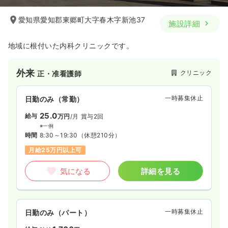
愛知県愛知郡東郷町大字春木字新池37
施設詳細
地域に根付いた内科クリニックです。
外来
クリニック
正・准看護師
一時募集休止
日勤のみ（常勤）
25.0
給与
万円
/月
賞与2回
※一例
時間
8:30～19:30
（休憩210分）
月給25万円以上可
気になる
詳細を見る
一時募集休止
日勤のみ（パート）