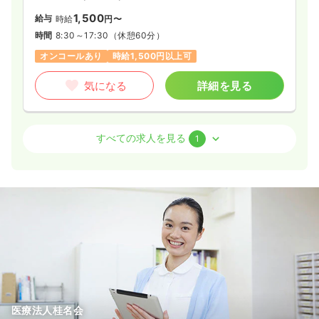
1,500
給与
時給
円〜
時間
8:30～17:30
（休憩60分）
オンコールあり
時給1,500円以上可
気になる
詳細を見る
介護・福祉系
デイケア・デイサービス
正・准看護師
すべての求人を見る
1
一時募集休止
日勤のみ（パート）
1,500
給与
時給
円〜
時間
8:30～17:30
（休憩60分）
時給1,500円以上可
気になる
詳細を見る
医療法人桂名会