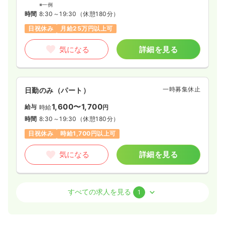
※一例
時間
8:30～19:30
（休憩180分）
日祝休み
月給25万円以上可
気になる
詳細を見る
一時募集休止
日勤のみ（パート）
1,600〜1,700
給与
時給
円
時間
8:30～19:30
（休憩180分）
日祝休み
時給1,700円以上可
気になる
詳細を見る
介護・福祉系
デイケア・デイサービス
正・准看護師
すべての求人を見る
1
一時募集休止
日勤のみ（パート）