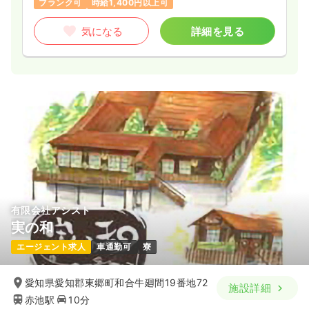
ブランク可
時給1,400円以上可
気になる
詳細を見る
有限会社アシスト
実の和
エージェント求人
車通勤可
寮
愛知県愛知郡東郷町和合牛廻間19番地72
施設詳細
赤池駅
10分