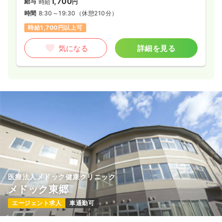
1,700
給与
時給
円
時間
8:30～19:30
（休憩210分）
時給1,700円以上可
気になる
詳細を見る
医療法人メドック健康クリニック
メドック東郷
エージェント求人
車通勤可