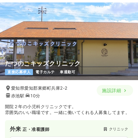
たつのこキッズクリニック
直接応募求人
電子カルテ
車通勤可
愛知県愛知郡東郷町兵庫2-2
施設詳細
赤池駅
10分
開院２年の小児科クリニックです。
雰囲気のいい職場です。一緒に働いてくれる人募集してます。
外来
クリニック
正・准看護師