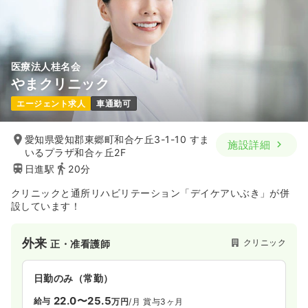
医療法人桂名会
やまクリニック
エージェント求人
車通勤可
愛知県愛知郡東郷町和合ケ丘3-1-10 すま
施設詳細
いるプラザ和合ヶ丘2F
日進駅
20分
クリニックと通所リハビリテーション「デイケアいぶき」が併
設しています！
外来
クリニック
正・准看護師
日勤のみ（常勤）
22.0〜25.5
給与
万円
/月
賞与3ヶ月