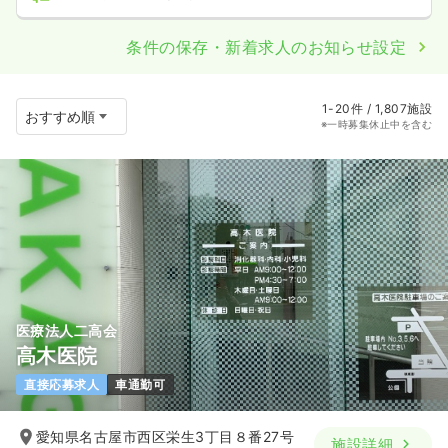
条件の保存・新着求人のお知らせ設定
1-20件 / 1,807施設
※一時募集休止中を含む
医療法人二高会
高木医院
直接応募求人
車通勤可
愛知県名古屋市西区栄生3丁目８番27号
施設詳細