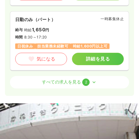
一時募集休止
日勤のみ（パート）
1,650
給与
時給
円
時間
8:30～17:20
日祝休み
担当業務未経験可
時給1,600円以上可
気になる
詳細を見る
内視鏡
一般病院
正看護師
すべての求人を見る
2
日勤のみ（常勤）
23.9
給与
万円
/月
賞与4ヶ月
※一例
時間
8:30～17:20
日祝休み
年間休日121日
4週8休以上
オンコールあり
担当業務未経験可
月給27万円以上可