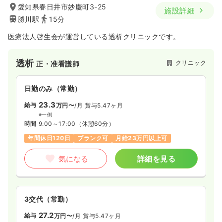
愛知県春日井市妙慶町3-25
施設詳細
勝川駅
15分
医療法人啓生会が運営している透析クリニックです。
透析
クリニック
正・准看護師
日勤のみ（常勤）
23.3
給与
万円〜
/月
賞与5.47ヶ月
※一例
時間
9:00～17:00
（休憩60分）
年間休日120日
ブランク可
月給23万円以上可
気になる
詳細を見る
3交代（常勤）
27.2
給与
万円〜
/月
賞与5.47ヶ月