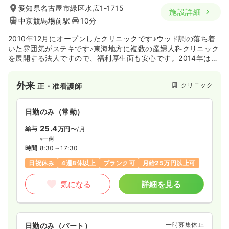
愛知県名古屋市緑区水広1-1715
施設詳細
中京競馬場前駅
10分
2010年12月にオープンしたクリニックです♪ウッド調の落ち着
いた雰囲気がステキです♪東海地方に複数の産婦人科クリニック
を展開する法人ですので、福利厚生面も安心です。2014年は毎
月50～100件の出産があり、年間を通しての実績は865件と、
こちらは緑区内の出産数の約36%を占める割合となっておりま
外来
クリニック
正・准看護師
す。
日勤のみ（常勤）
25.4
給与
万円〜
/月
※一例
時間
8:30～17:30
日祝休み
4週8休以上
ブランク可
月給25万円以上可
気になる
詳細を見る
一時募集休止
日勤のみ（パート）