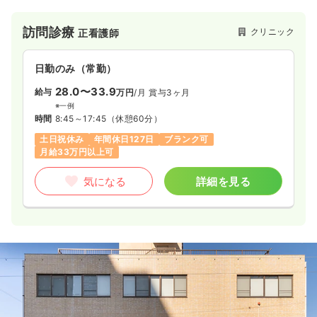
訪問診療
クリニック
正看護師
日勤のみ（常勤）
28.0〜33.9
給与
万円
/月
賞与3ヶ月
※一例
時間
8:45～17:45
（休憩60分）
土日祝休み
年間休日127日
ブランク可
月給33万円以上可
気になる
詳細を見る