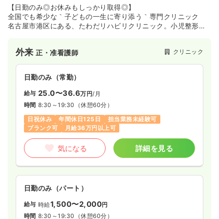
時間
8:30～17:30
（休憩60分）
【日勤のみ◎お休みもしっかり取得◎】
全国でも希少な｀子どもの一生に寄り添う｀専門クリニック
日祝休み
オンコールあり
担当業務未経験可
名古屋市港区にある、たわだリハビリクリニック。小児整形外
第二新卒可
月給27万円以上可
科・小児リハビリテーション・子ども運動発達相談を軸に、一
般整形外科、リハビリテーション科も展開する整形外科クリニ
気になる
詳細を見る
外来
クリニック
正・准看護師
ックです。院長は障害児医療に18年間従事し、整形外科・リハ
科のダブル専門医、医学博士など多数の資格を保有。小児整形
分野の第一人者です。
日勤のみ（常勤）
25.0〜36.6
給与
万円
/月
時間
8:30～19:30
（休憩60分）
日祝休み
年間休日125日
担当業務未経験可
ブランク可
月給36万円以上可
気になる
詳細を見る
日勤のみ（パート）
1,500〜2,000
給与
時給
円
時間
8:30～19:30
（休憩60分）