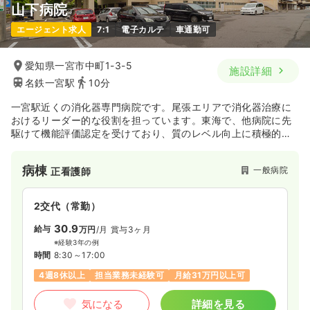
山下病院
エージェント求人
7:1
電子カルテ
車通勤可
愛知県一宮市中町1-3-5
施設詳細
名鉄一宮駅
10分
一宮駅近くの消化器専門病院です。尾張エリアで消化器治療に
おけるリーダー的な役割を担っています。東海で、他病院に先
駆けて機能評価認定を受けており、質のレベル向上に積極的な
病院です。
病棟
一般病院
正看護師
2交代（常勤）
30.9
給与
万円
/月
賞与3ヶ月
※経験3年の例
時間
8:30～17:00
4週8休以上
担当業務未経験可
月給31万円以上可
気になる
詳細を見る