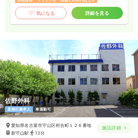
日祝休み
ブランク可
時給1,800円以上可
気になる
詳細を見る
佐野外科
直接応募求人
車通勤可
愛知県名古屋市守山区村合町１２６番地
施設詳細
新守山駅
13分