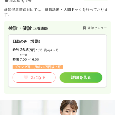
清水駅
5分
愛知健康増進財団では、健康診断・人間ドックを行っておりま
す。
検診・健診
健診センター
正看護師
日勤のみ（常勤）
26.5
給与
万円〜
/月
賞与4ヶ月
※一例
時間
7:00～16:00
ブランク可
月給26万円以上可
気になる
詳細を見る