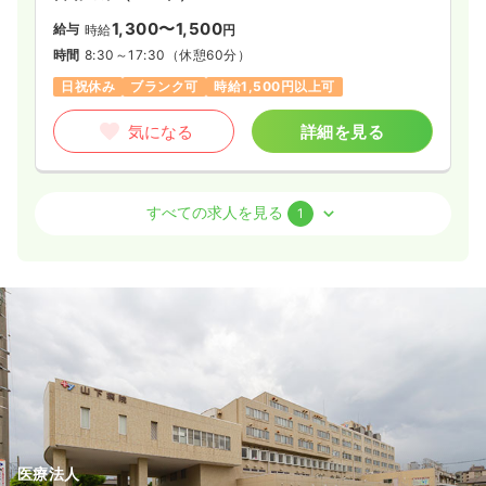
1,300〜1,500
給与
時給
円
時間
8:30～17:30
（休憩60分）
日祝休み
ブランク可
時給1,500円以上可
気になる
詳細を見る
病棟
クリニック
正・准看護師
すべての求人を見る
1
一時募集休止
2交代（常勤）
37.4〜40.9
給与
万円
/月
※一例
時間
8:30～17:30
ブランク可
月給40万円以上可
気になる
詳細を見る
医療法人