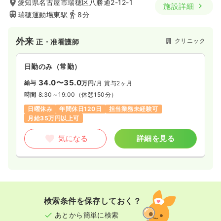
愛知県名古屋市瑞穂区八勝通2-12-1
施設詳細
瑞穂運動場東駅
8分
外来
クリニック
正・准看護師
日勤のみ（常勤）
34.0〜35.0
給与
万円
/月
賞与2ヶ月
時間
8:30～19:00
（休憩150分）
日曜休み
年間休日120日
担当業務未経験可
月給35万円以上可
気になる
詳細を見る
検索条件を保存しておく？
あとから簡単に検索