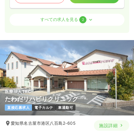
内視鏡
一般病院
正看護師
すべての求人を見る
2
日勤のみ（常勤）
27.1
給与
万円
/月
賞与4ヶ月
※経験3年の例
時間
8:30～17:30
日祝休み
オンコールあり
担当業務未経験可
月給27万円以上可
気になる
詳細を見る
医療法人TRC
たわだリハビリクリニック
訪問診療
一般病院
正看護師
直接応募求人
電子カルテ
車通勤可
一時募集休止
日勤のみ（常勤）
愛知県名古屋市港区八百島2-605
施設詳細
27.7
給与
万円
/月
賞与3ヶ月
※経験10年の例