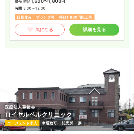
1,600〜1,800
給与
時給
円
時間
8:30～12:30
日祝休み
ブランク可
時給1,800円以上可
気になる
詳細を見る
医療法人葵鐘会
ロイヤルベルクリニック
エージェント求人
車通勤可
託児所
寮