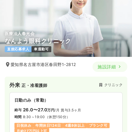
医療法人春光会
なんよう眼科クリニック
直接応募求人
車通勤可
愛知県名古屋市港区春田野1-2812
施設詳細
外来
クリニック
正・准看護師
日勤のみ（常勤）
26.0〜27.0
給与
万円
/月
賞与3.5ヶ月
時間
8:30～19:00
（休憩150分）
日祝休み
年間休日124日
4週8休以上
ブランク可
月給27万円以上可