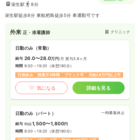
栄生駅
8分
栄生駅徒歩8分 東枇杷島徒歩5分 車通勤可です
外来
クリニック
正・准看護師
日勤のみ（常勤）
26.0〜28.0
給与
万円
/月
賞与3.8ヶ月
時間
8:00～19:20
（休憩180分）
日祝休み
残業月5時間
ブランク可
月給28万円以上可
気になる
詳細を見る
一時募集休止
日勤のみ（パート）
1,500〜1,800
給与
時給
円
時間
8:00～19:20
（休憩180分）