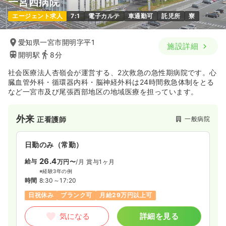
一宮西病院
エージェント求人
7:1
電子カルテ
車通勤可
託児所
寮
愛知県一宮市開明字平1
施設詳細
開明駅
8分
社会医療法人杏嶺会が運営する、2次救急の急性期病院です。心
臓血管外科・循環器内科・脳神経外科は24時間救急体制をとる
など一宮市及び尾張西部地区の地域医療を担っています。
外来
一般病院
正看護師
日勤のみ（常勤）
26.4
給与
万円〜
/月
賞与1ヶ月
※経験3年の例
時間
8:30～17:20
日祝休み
ブランク可
月給29万円以上可
気になる
詳細を見る