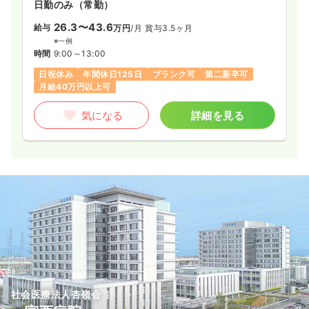
日勤のみ（常勤）
26.3〜43.6
給与
万円
/月
賞与3.5ヶ月
※一例
時間
9:00～13:00
日祝休み
年間休日125日
ブランク可
第二新卒可
月給40万円以上可
気になる
詳細を見る
社会医療法人杏嶺会