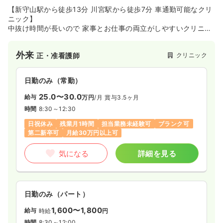
【新守山駅から徒歩13分 川宮駅から徒歩7分 車通勤可能なクリ
ニック】
中抜け時間が長いので 家事とお仕事の両立がしやすいクリニッ
クです。
午前中のみシフトに入って頂ける方を歓迎しております！
外来
クリニック
正・准看護師
30代～50代の主婦の方が多く活躍しています。
日勤のみ（常勤）
25.0〜30.0
給与
万円
/月
賞与3.5ヶ月
時間
8:30～12:30
日祝休み
残業月1時間
担当業務未経験可
ブランク可
第二新卒可
月給30万円以上可
気になる
詳細を見る
日勤のみ（パート）
1,600〜1,800
給与
時給
円
時間
8:30～12:00