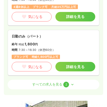
4週8休以上
ブランク可
月給35万円以上可
気になる
詳細を見る
日勤のみ（パート）
1,800
給与
時給
円
時間
7:30～16:30
（休憩60分）
ブランク可
時給1,800円以上可
気になる
詳細を見る
その他
クリニック
正看護師
すべての求人を見る
2
日勤のみ（常勤）
32.0
給与
万円〜
/月
賞与2ヶ月