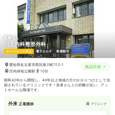
※経験3年の例
時間
8:45～17:45
（休憩60分）
日曜休み
担当業務未経験可
ブランク可
月給32万円以上可
気になる
詳細を見る
医療法人
川上内科整形外科
日勤のみ（パート）
エージェント求人
電子カルテ
車通勤可
1,800
給与
時給
円〜
時間
8:45～17:45
愛知県名古屋市西区南川町112-1
施設詳細
庄内緑地公園駅
10分
日曜休み
担当業務未経験可
ブランク可
時給1,800円以上可
昭和42年から開院し、40年以上地域の方のかかりつけとして信
頼されているクリニックです！患者さんとの距離が近い、アッ
気になる
詳細を見る
トホームな職場です。
外来
クリニック
正看護師