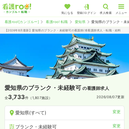
気になる
登録/ログイン
求人検索
メニュー
看護roo![カンゴルー]
看護roo! 転職
愛知県
愛知県のブランク・未
【2026年8月最新】愛知県のブランク・未経験可の看護師/准看護師求人・転職・給料
愛知県のブランク・未経験可
の看護師求人
3,733
2026/08/07
更新
全
件（1,807施設）
変更
愛知県(すべて)
変更
ブランク・未経験可