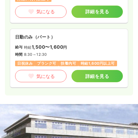
気になる
詳細を見る
日勤のみ（パート）
1,500〜1,600
給与
時給
円
時間
8:30～12:30
日祝休み
ブランク可
扶養内可
時給1,600円以上可
気になる
詳細を見る