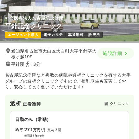
社会医療法人名古屋記念財団
平針記念クリニック
エージェント求人
電子カルテ
車通勤可
託児所
愛知県名古屋市天白区天白町大字平針字大
施設詳細
根ヶ越199
平針駅
13分
名古屋記念病院など複数の病院や透析クリニックを有する大手
グループの透析クリニックですので、福利厚生も充実してお
り、安心して長く働いていただけます♪
透析
クリニック
正看護師
日勤のみ（常勤）
27.1
給与
万円
/月
賞与3回
※経験5年の例