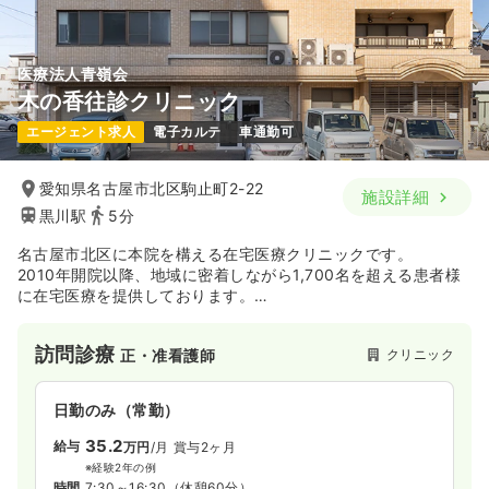
医療法人青嶺会
木の香往診クリニック
エージェント求人
電子カルテ
車通勤可
愛知県名古屋市北区駒止町2-22
施設詳細
黒川駅
5分
名古屋市北区に本院を構える在宅医療クリニックです。
2010年開院以降、地域に密着しながら1,700名を超える患者様
に在宅医療を提供しております。
医師・看護師・専属ドライバーの3名体制で訪問し、医師の診療
補助・処置を中心に業務を行うスタイルです。
訪問診療
クリニック
正・准看護師
在宅医療が未経験の方でも、入職後1～2ヶ月の同行研修で安心
してスタートいただけます。
日勤のみ（常勤）
35.2
給与
万円
/月
賞与2ヶ月
※経験2年の例
時間
7:30～16:30
（休憩60分）