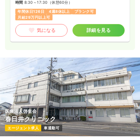
時間
8:30～17:30
（休憩60分）
年間休日126日
4週8休以上
ブランク可
月給29万円以上可
気になる
詳細を見る
医療法人啓生会
春日井クリニック
エージェント求人
車通勤可