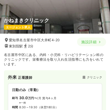
気になる
詳細を見る
かねまきクリニック
一時募集休止
日勤のみ（パート）
エージェント求人
1,650
給与
時給
円
時間
8:30～17:20
（休憩60分）
愛知県名古屋市中区大井町4-20
施設詳細
東別院駅
2分
日祝休み
オンコールあり
担当業務未経験可
時給1,600円以上可
名古屋市中区にある、内科・小児科・リハビリテーション科の
クリニックです。栄養療法を取り入れ生活指導にも力をいれて
気になる
詳細を見る
います。
外来
クリニック
正看護師
日勤のみ（常勤）
30.0
給与
万円〜
/月
賞与4ヶ月
※一例
時間
8:30～19:30
（休憩180分）