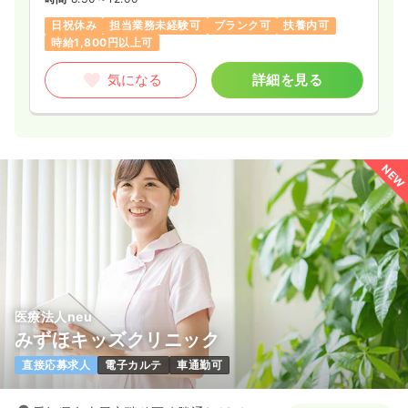
日祝休み
担当業務未経験可
ブランク可
扶養内可
時給1,800円以上可
気になる
詳細を見る
NEW
医療法人neu
みずほキッズクリニック
直接応募求人
電子カルテ
車通勤可