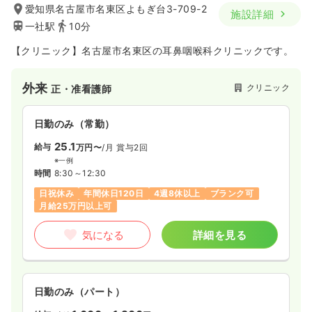
愛知県名古屋市名東区よもぎ台3-709-2
施設詳細
一社駅
10分
【クリニック】名古屋市名東区の耳鼻咽喉科クリニックです。
外来
クリニック
正・准看護師
日勤のみ（常勤）
25.1
給与
万円〜
/月
賞与2回
※一例
時間
8:30～12:30
日祝休み
年間休日120日
4週8休以上
ブランク可
月給25万円以上可
気になる
詳細を見る
日勤のみ（パート）