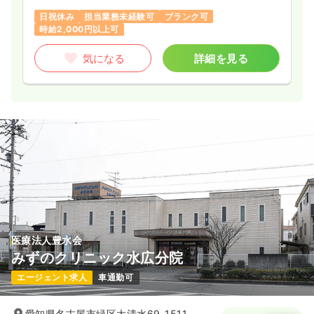
日祝休み
担当業務未経験可
ブランク可
時給2,000円以上可
気になる
詳細を見る
医療法人豊水会
みずのクリニック水広分院
エージェント求人
車通勤可
愛知県名古屋市緑区大清水69-1511