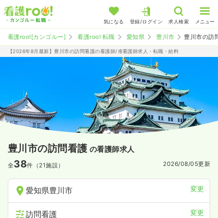
気になる
登録/ログイン
求人検索
メニュー
看護roo![カンゴルー]
看護roo! 転職
愛知県
豊川市
豊川市の訪
【2026年8月最新】豊川市の訪問看護の看護師/准看護師求人・転職・給料
豊川市の訪問看護
の看護師求人
38
2026/08/05
更新
全
件（21施設）
変更
愛知県豊川市
変更
訪問看護