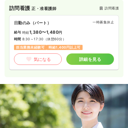
訪問看護
訪問看護
正・准看護師
一時募集休止
日勤のみ（パート）
1,380〜1,480
給与
時給
円
時間
8:30～17:30
（休憩60分）
担当業務未経験可
時給1,400円以上可
気になる
詳細を見る