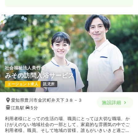
社会福祉法人美竹会
みその訪問入浴サービス
エージェント求人
託児所
愛知県豊川市金沢町弁天下３８－３
施設詳細
江島駅
5分
利用者様にとっての生活の場、職員にとっては大切な職場、か
けがえのない地域社会の一部として、家庭的な雰囲気の中でご
利用者様、職員、そして地域の皆様、誰もがいきいきと過ごし
て頂ける施設を目指しています。