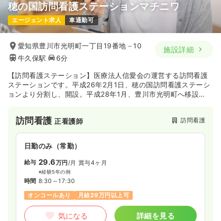
穂の国訪問看護ステーションマチニワ
エージェント求人
車通勤可
愛知県豊川市光明町一丁目19番地－10
施設詳細
牛久保駅
6分
【訪問看護ステーション】医療法人信愛会の運営する訪問看護
ステーションです。平成26年2月1日、穂の国訪問看護ステーシ
ョンより分割し、開設。平成28年1月、豊川市光明町へ移設
し、豊川市の東部・北部エリアを中心に訪問看護サービスを提
供している訪問看護ステーションとなります。
訪問看護
訪問看護
正看護師
日勤のみ（常勤）
29.6
給与
万円
/月
賞与4ヶ月
※経験5年の例
時間
8:30～17:30
オンコールあり
月給29万円以上可
気になる
詳細を見る