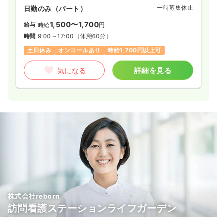
一時募集休止
日勤のみ（パート）
1,500〜1,700
給与
時給
円
時間
9:00～17:00
（休憩60分）
土日休み
オンコールあり
時給1,700円以上可
気になる
詳細を見る
株式会社reborn
訪問看護ステーションライフガーデン