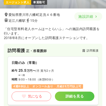
エージェント求人
車通勤可
愛知県豊川市八幡町足洗４６番地
施設詳細
近江八幡駅
15分
「住宅型有料老人ホームはーとらいふ」への施設内訪問看護を
行います。
2018年8月にオープンした訪問看護ステーションです。
訪問看護
訪問看護
正・准看護師
日勤のみ（常勤）
25.5
給与
万円〜
/月
賞与2ヶ月
※一例
時間
9:00～18:00
（休憩60分）
4週8休以上
オンコールあり
月給25万円以上可
気になる
詳細を見る