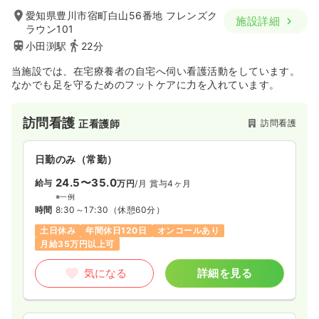
愛知県豊川市宿町白山56番地 フレンズク
施設詳細
ラウン101
小田渕駅
22分
当施設では、在宅療養者の自宅へ伺い看護活動をしています。
なかでも足を守るためのフットケアに力を入れています。
訪問看護
訪問看護
正看護師
日勤のみ（常勤）
24.5〜35.0
給与
万円
/月
賞与4ヶ月
※一例
時間
8:30～17:30
（休憩60分）
土日休み
年間休日120日
オンコールあり
月給35万円以上可
気になる
詳細を見る