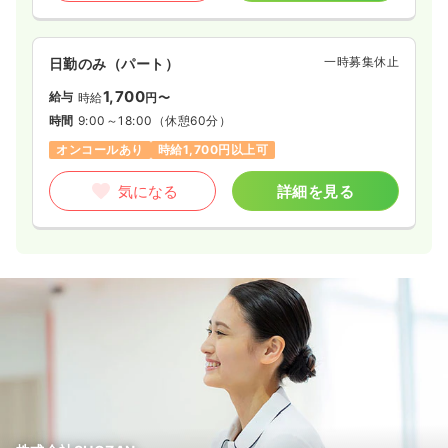
一時募集休止
日勤のみ（パート）
1,700
給与
時給
円〜
時間
9:00～18:00
（休憩60分）
オンコールあり
時給1,700円以上可
気になる
詳細を見る