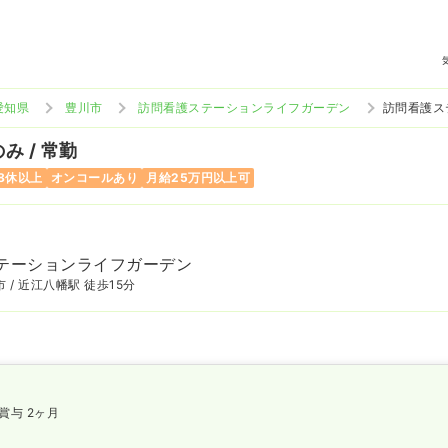
愛知県
豊川市
訪問看護ステーションライフガーデン
訪問看護ス
み / 常勤
8休以上
オンコールあり
月給25万円以上可
n
テーションライフガーデン
 / 近江八幡駅 徒歩15分
賞与 2ヶ月