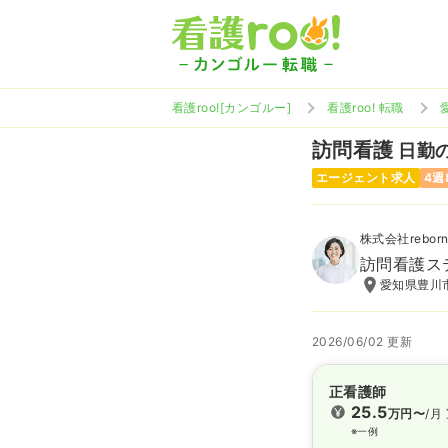
看護roo![カンゴルー]
看護roo! 転職
訪問看護
日勤の
エージェント求人
4週
株式会社rebor
訪問看護ス
愛知県豊川市
2026/06/02 更新
正看護師
25.5
万円〜
/月
※一例