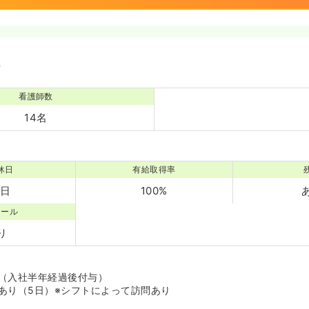
境
看護師数
14名
休日
有給取得率
7日
100%
コール
り
（入社半年経過後付与）
あり（5日）※シフトによって訪問あり