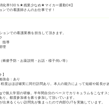
消化率100％★残業少なめ★マイカー通勤OK】
ョンでの看護師さんのお仕事です！
ションでの看護業務を担当して頂きます。
ク
、指導
管理
（褥瘡予防・お薬説明・お話・様子伺い等）
ト】
勉強会：あり
月程度はほぼ確実に同行訪問あり。本人の能力によって短縮や延長が
。
rningで個人学習の研修。半年間自分のペースでカリキュラムをこなす
あり。都度参加者を募り参加して頂いています。
JTが出来るくらい訪問先が集まったので内部OJTを実施しています。