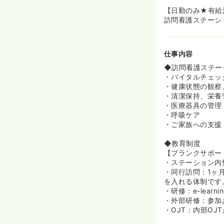
【日勤のみ★有給
訪問看護ステーシ
仕事内容
◆訪問看護ステー
・バイタルチェッ
・健康状態の観察
・清潔保持、栄養
・医療器具の管理
・呼吸ケア
・ご家族への支援
◆教育制度
【ブランクサポー
・ステーション内
・同行訪問：1ヶ
を入れる体制です
・研修：e-lea
・外部研修：参加
・OJT：内部O