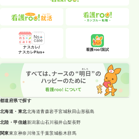
ナスカレ/
看護roo!国試
ナスカレPlus+
都道府県で探す
北海道・東北
北海道
青森
岩手
宮城
秋田
山形
福島
北陸・甲信越
新潟
富山
石川
福井
山梨
長野
関東
東京
神奈川
埼玉
千葉
茨城
栃木
群馬