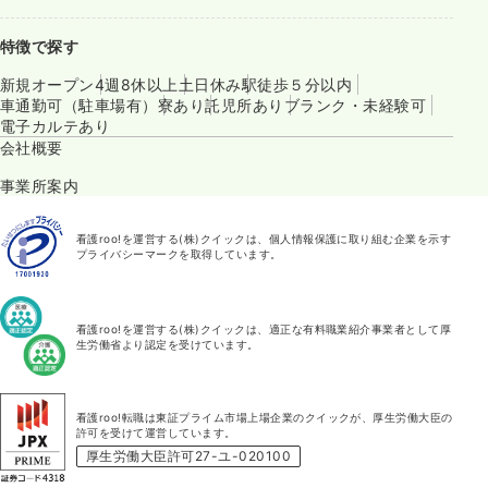
特徴で探す
新規オープン
4週8休以上
土日休み
駅徒歩５分以内
車通勤可（駐車場有）
寮あり
託児所あり
ブランク・未経験可
電子カルテあり
会社概要
事業所案内
看護roo!を運営する(株)クイックは、個人情報保護に取り組む企業を示す
プライバシーマークを取得しています。
看護roo!を運営する(株)クイックは、適正な有料職業紹介事業者として厚
生労働省より認定を受けています。
看護roo!転職は東証プライム市場上場企業のクイックが、厚生労働大臣の
許可を受けて運営しています。
厚生労働大臣許可27-ユ-020100