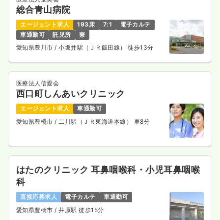
総合青山病院
エージェント求人
193床
7:1
電子カルテ
車通勤可
託児所
寮
愛知県豊川市
/ 小坂井駅（ＪＲ飯田線） 徒歩13分
医療法人信愛会
西口町しんあいクリニック
エージェント求人
車通勤可
愛知県豊橋市
/ 二川駅（ＪＲ東海道本線） 車8分
はたのクリニック 耳鼻咽喉科・小児耳鼻咽喉
科
直接応募求人
電子カルテ
車通勤可
愛知県豊橋市
/ 井原駅 徒歩15分