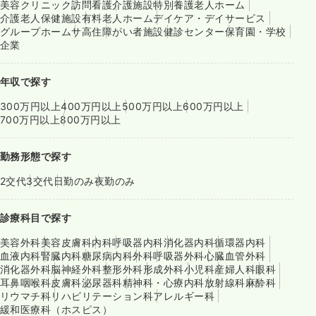
美容クリニック
訪問看護
介護施設
特別養護老人ホーム
介護老人保健施設
有料老人ホーム
デイケア・デイサービス
グループホーム
サ高住
障がい者施設
健診センター
保育園・学校
企業
年収で探す
300万円以上
400万円以上
500万円以上
600万円以上
700万円以上
800万円以上
勤務形態で探す
2交代
3交代
日勤のみ
夜勤のみ
診療科目で探す
美容外科
美容皮膚科
内科
呼吸器内科
消化器内科
循環器内科
血液内科
腎臓内科
糖尿病内科
外科
呼吸器外科
心臓血管外科
消化器外科
脳神経外科
整形外科
形成外科
小児科
産婦人科
眼科
耳鼻咽喉科
皮膚科
泌尿器科
精神科・心療内科
放射線科
麻酔科
リウマチ科
リハビリテーション科
アレルギー科
緩和医療科（ホスピス）