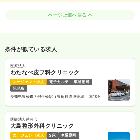
ページ上部へ戻る
条件が似ている求人
医療法人
わたなべ皮フ科クリニック
エージェント求人
電子カルテ
車通勤可
託児所
愛知県豊橋市
/ 柳生橋駅（豊橋鉄道渥美線） 車10分
医療法人慈豊会
大島整形外科クリニック
エージェント求人
2床
車通勤可