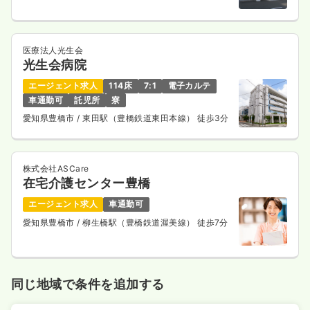
医療法人光生会
光生会病院
エージェント求人
114床
7:1
電子カルテ
車通勤可
託児所
寮
愛知県豊橋市
/ 東田駅（豊橋鉄道東田本線） 徒歩3分
株式会社ASCare
在宅介護センター豊橋
エージェント求人
車通勤可
愛知県豊橋市
/ 柳生橋駅（豊橋鉄道渥美線） 徒歩7分
同じ地域で条件を追加する