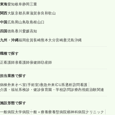
東海
愛知
岐阜
静岡
三重
関西
大阪
京都
兵庫
滋賀
奈良
和歌山
中国
広島
岡山
鳥取
島根
山口
四国
徳島
香川
愛媛
高知
九州・沖縄
福岡
佐賀
長崎
熊本
大分
宮崎
鹿児島
沖縄
職種で探す
正看護師
准看護師
保健師
助産師
担当業務で探す
病棟
外来
オペ室(手術室)
救急外来
ICU系
透析
訪問看護
介護・福祉系
検診・健診
保育園・学校
訪問診療
内視鏡
治験関連
施設形態で探す
一般病院
大学病院
一般＋療養
療養型病院
精神科病院
クリニック