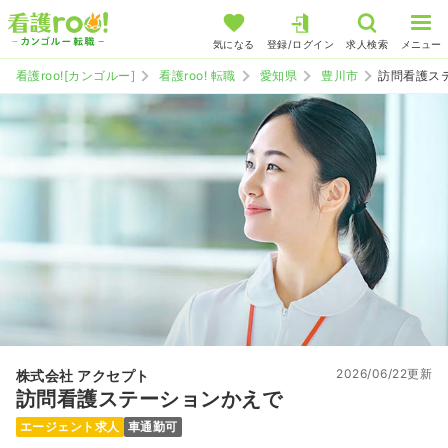
気になる
登録/ログイン
求人検索
メニュー
看護roo![カンゴルー]
看護roo! 転職
愛知県
豊川市
訪問看護ス
2026/06/22更新
株式会社 アクセプト
訪問看護ステーションかえで
エージェント求人
車通勤可