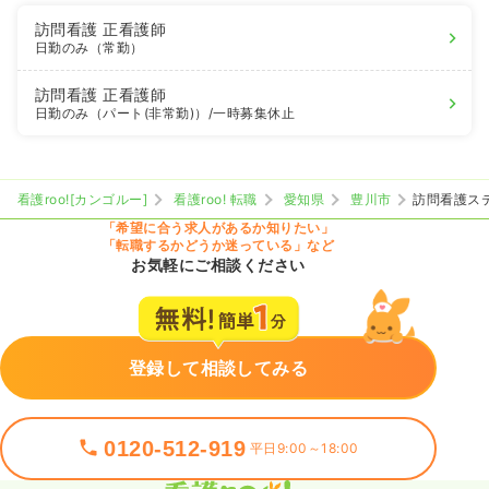
訪問看護
正看護師
日勤のみ（常勤）
訪問看護
正看護師
日勤のみ（パート(非常勤)）
/一時募集休止
看護roo![カンゴルー]
看護roo! 転職
愛知県
豊川市
訪問看護ス
「希望に合う求人があるか知りたい」
「転職するかどうか迷っている」など
お気軽にご相談ください
登録して相談してみる
0120-512-919
平日9:00～18:00