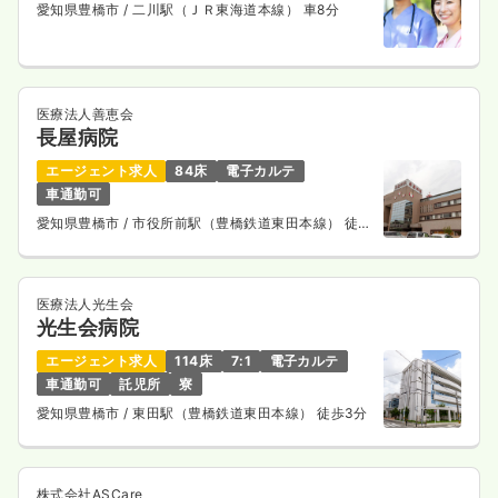
愛知県豊橋市
/ 二川駅（ＪＲ東海道本線） 車8分
医療法人善恵会
長屋病院
エージェント求人
84床
電子カルテ
車通勤可
愛知県豊橋市
/ 市役所前駅（豊橋鉄道東田本線） 徒歩
1分
医療法人光生会
光生会病院
エージェント求人
114床
7:1
電子カルテ
車通勤可
託児所
寮
愛知県豊橋市
/ 東田駅（豊橋鉄道東田本線） 徒歩3分
株式会社ASCare