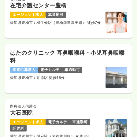
在宅介護センター豊橋
エージェント求人
車通勤可
愛知県豊橋市
/ 柳生橋駅（豊橋鉄道渥美線） 徒歩7分
はたのクリニック 耳鼻咽喉科・小児耳鼻咽喉
科
直接応募求人
電子カルテ
車通勤可
愛知県豊橋市
/ 井原駅 徒歩15分
医療法人信愛会
大石医院
エージェント求人
電子カルテ
車通勤可
託児所
愛知県豊川市
/ 国府駅（名鉄豊川線） 徒歩8分