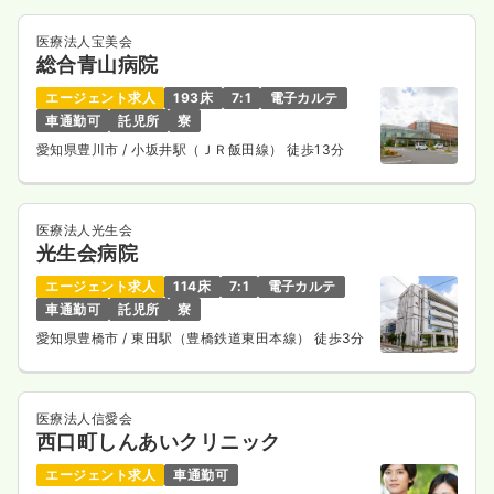
医療法人宝美会
総合青山病院
エージェント求人
193床
7:1
電子カルテ
車通勤可
託児所
寮
愛知県豊川市
/ 小坂井駅（ＪＲ飯田線） 徒歩13分
医療法人光生会
光生会病院
エージェント求人
114床
7:1
電子カルテ
車通勤可
託児所
寮
愛知県豊橋市
/ 東田駅（豊橋鉄道東田本線） 徒歩3分
医療法人信愛会
西口町しんあいクリニック
エージェント求人
車通勤可