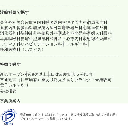
診療科目で探す
美容外科
美容皮膚科
内科
呼吸器内科
消化器内科
循環器内科
血液内科
腎臓内科
糖尿病内科
外科
呼吸器外科
心臓血管外科
消化器外科
脳神経外科
整形外科
形成外科
小児科
産婦人科
眼科
耳鼻咽喉科
皮膚科
泌尿器科
精神科・心療内科
放射線科
麻酔科
リウマチ科
リハビリテーション科
アレルギー科
緩和医療科（ホスピス）
特徴で探す
新規オープン
4週8休以上
土日休み
駅徒歩５分以内
車通勤可（駐車場有）
寮あり
託児所あり
ブランク・未経験可
電子カルテあり
会社概要
事業所案内
看護roo!を運営する(株)クイックは、個人情報保護に取り組む企業を示す
プライバシーマークを取得しています。