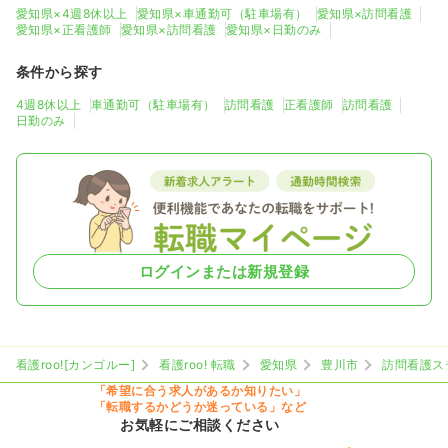
愛知県×4週8休以上
愛知県×車通勤可（駐車場有）
愛知県×訪問看護
愛知県×正看護師
愛知県×訪問看護
愛知県×日勤のみ
条件から探す
4週8休以上
車通勤可（駐車場有）
訪問看護
正看護師
訪問看護
日勤のみ
ログインまたは新規登録
看護roo![カンゴルー]
看護roo! 転職
愛知県
豊川市
訪問看護ステ
「希望に合う求人があるか知りたい」
「転職するかどうか迷っている」など
お気軽にご相談ください