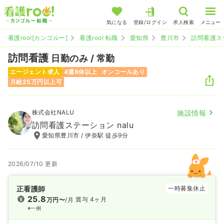
気になる
登録/ログイン
求人検索
メニュー
看護roo![カンゴルー]
看護roo! 転職
愛知県
豊川市
訪問看護ステ
訪問看護
日勤のみ / 常勤
エージェント求人
4週8休以上
オンコールあり
月給25万円以上可
株式会社NALU
施設情報
訪問看護ステーション nalu
愛知県豊川市 / 伊奈駅 徒歩9分
2026/07/10 更新
正看護師
一時募集休止
25.8
賞与 4ヶ月
万円〜
/月
※一例