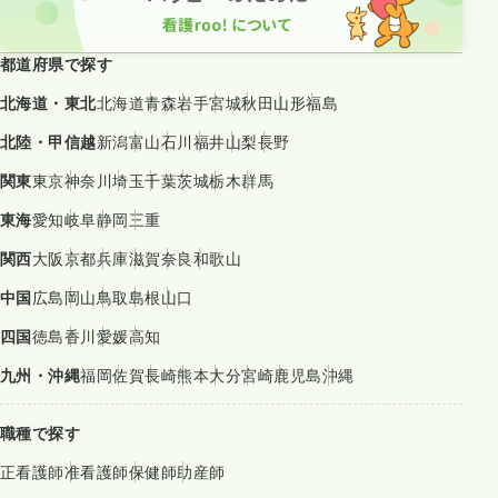
都道府県で探す
北海道・東北
北海道
青森
岩手
宮城
秋田
山形
福島
北陸・甲信越
新潟
富山
石川
福井
山梨
長野
関東
東京
神奈川
埼玉
千葉
茨城
栃木
群馬
東海
愛知
岐阜
静岡
三重
関西
大阪
京都
兵庫
滋賀
奈良
和歌山
中国
広島
岡山
鳥取
島根
山口
四国
徳島
香川
愛媛
高知
九州・沖縄
福岡
佐賀
長崎
熊本
大分
宮崎
鹿児島
沖縄
職種で探す
正看護師
准看護師
保健師
助産師