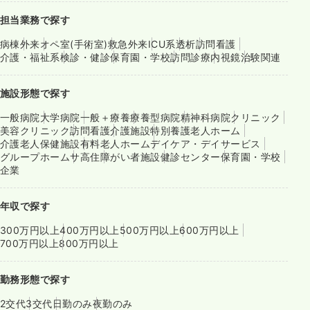
担当業務で探す
病棟
外来
オペ室(手術室)
救急外来
ICU系
透析
訪問看護
介護・福祉系
検診・健診
保育園・学校
訪問診療
内視鏡
治験関連
施設形態で探す
一般病院
大学病院
一般＋療養
療養型病院
精神科病院
クリニック
美容クリニック
訪問看護
介護施設
特別養護老人ホーム
介護老人保健施設
有料老人ホーム
デイケア・デイサービス
グループホーム
サ高住
障がい者施設
健診センター
保育園・学校
企業
年収で探す
300万円以上
400万円以上
500万円以上
600万円以上
700万円以上
800万円以上
勤務形態で探す
2交代
3交代
日勤のみ
夜勤のみ