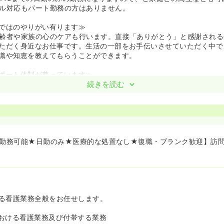
ル対応もパート勤務の方はありません。
ではのやりがい有ります≫
齢者や家族の心のケアも行います。直接「ありがとう」と感謝される
ただく身近なお仕事です。生活の一部をお手伝いさせていただく中で
識や知恵を教えてもらうことができます。
ポート体制が整っています≫
お仕事をされている殆どの方が訪問看護未経験者の方です。入職され
続きを読む
（座学）で行い、実際にお一人で訪問するまで（最低1ヶ月以上）は、
、安心してお仕事をスタートすることができます。
ら勤務可能★日勤のみ★医療的な処置なし★復職・ブランク歓迎】訪
る看護業務全般をお任せします。
おける看護業務及び付帯する業務