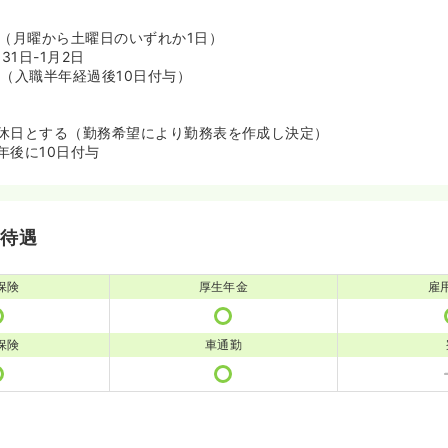
日（月曜から土曜日のいずれか1日）
31日-1月2日
り（入職半年経過後10日付与）
休日とする（勤務希望により勤務表を作成し決定）
年後に10日付与
・待遇
保険
厚生年金
雇
保険
車通勤