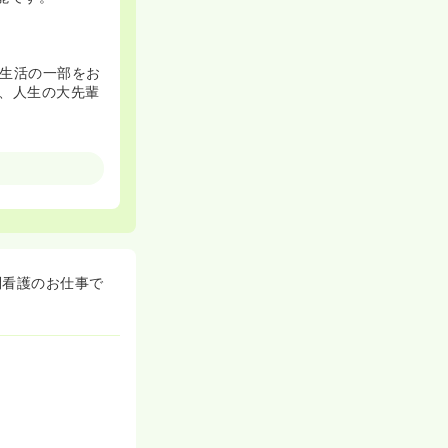
生活の一部をお
、人生の大先輩
たあとも入職時
訪問時に同行者
問看護のお仕事で