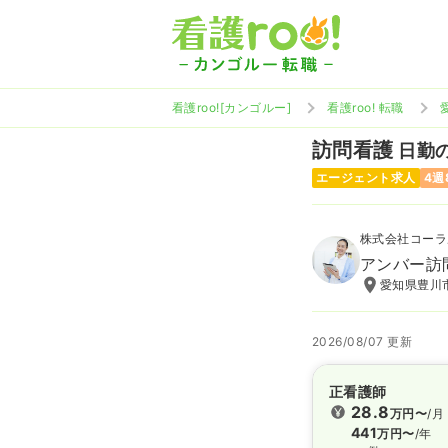
看護roo![カンゴルー]
看護roo! 転職
訪問看護
日勤の
エージェント求人
4週
株式会社コーラ
アンバー訪
愛知県豊川市
2026/08/07 更新
正看護師
28.8
万円〜
/月
441
万円〜
/年