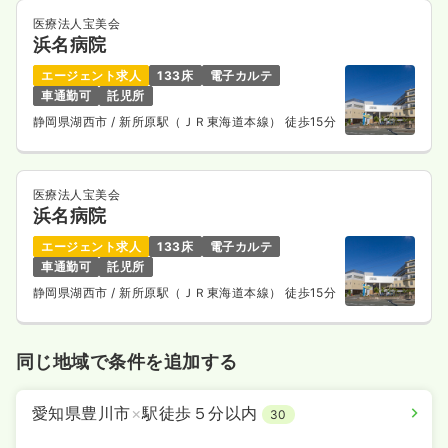
医療法人宝美会
浜名病院
エージェント求人
133床
電子カルテ
車通勤可
託児所
静岡県湖西市
/ 新所原駅（ＪＲ東海道本線） 徒歩15分
医療法人宝美会
浜名病院
エージェント求人
133床
電子カルテ
車通勤可
託児所
静岡県湖西市
/ 新所原駅（ＪＲ東海道本線） 徒歩15分
同じ地域で条件を追加する
愛知県豊川市
×
駅徒歩５分以内
30