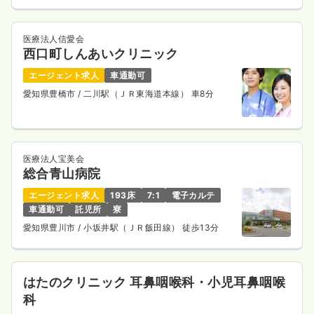
医療法人信愛会
西口町しんあいクリニック
エージェント求人
車通勤可
愛知県豊橋市
/ 二川駅（ＪＲ東海道本線） 車8分
医療法人宝美会
総合青山病院
エージェント求人
193床
7:1
電子カルテ
車通勤可
託児所
寮
愛知県豊川市
/ 小坂井駅（ＪＲ飯田線） 徒歩13分
はたのクリニック 耳鼻咽喉科・小児耳鼻咽喉
科