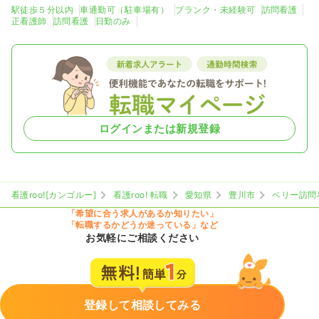
駅徒歩５分以内
車通勤可（駐車場有）
ブランク・未経験可
訪問看護
正看護師
訪問看護
日勤のみ
ログインまたは新規登録
看護roo![カンゴルー]
看護roo! 転職
愛知県
豊川市
ベリー訪問
「希望に合う求人があるか知りたい」
「転職するかどうか迷っている」など
お気軽にご相談ください
登録して相談してみる