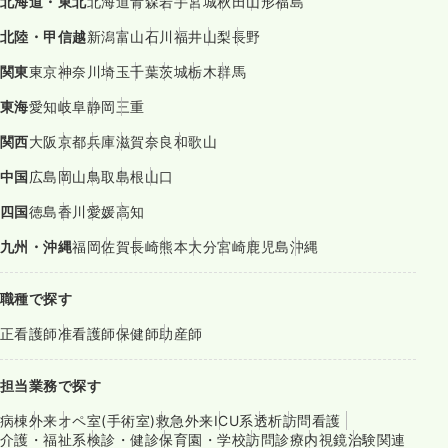
北海道・東北
北海道
青森
岩手
宮城
秋田
山形
福島
北陸・甲信越
新潟
富山
石川
福井
山梨
長野
関東
東京
神奈川
埼玉
千葉
茨城
栃木
群馬
東海
愛知
岐阜
静岡
三重
関西
大阪
京都
兵庫
滋賀
奈良
和歌山
中国
広島
岡山
鳥取
島根
山口
四国
徳島
香川
愛媛
高知
九州・沖縄
福岡
佐賀
長崎
熊本
大分
宮崎
鹿児島
沖縄
職種で探す
正看護師
准看護師
保健師
助産師
担当業務で探す
病棟
外来
オペ室(手術室)
救急外来
ICU系
透析
訪問看護
介護・福祉系
検診・健診
保育園・学校
訪問診療
内視鏡
治験関連