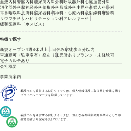
血液内科
腎臓内科
糖尿病内科
外科
呼吸器外科
心臓血管外科
消化器外科
脳神経外科
整形外科
形成外科
小児科
産婦人科
眼科
耳鼻咽喉科
皮膚科
泌尿器科
精神科・心療内科
放射線科
麻酔科
リウマチ科
リハビリテーション科
アレルギー科
緩和医療科（ホスピス）
特徴で探す
新規オープン
4週8休以上
土日休み
駅徒歩５分以内
車通勤可（駐車場有）
寮あり
託児所あり
ブランク・未経験可
電子カルテあり
会社概要
事業所案内
看護roo!を運営する(株)クイックは、個人情報保護に取り組む企業を示す
プライバシーマークを取得しています。
看護roo!を運営する(株)クイックは、適正な有料職業紹介事業者として厚
生労働省より認定を受けています。