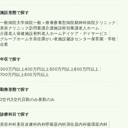
施設形態で探す
一般病院
大学病院
一般＋療養
療養型病院
精神科病院
クリニック
美容クリニック
訪問看護
介護施設
特別養護老人ホーム
介護老人保健施設
有料老人ホーム
デイケア・デイサービス
グループホーム
サ高住
障がい者施設
健診センター
保育園・学校
企業
年収で探す
300万円以上
400万円以上
500万円以上
600万円以上
700万円以上
800万円以上
勤務形態で探す
2交代
3交代
日勤のみ
夜勤のみ
診療科目で探す
美容外科
美容皮膚科
内科
呼吸器内科
消化器内科
循環器内科