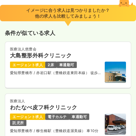
イメージに合う求人は見つかりましたか？
他の求人も比較してみましょう！
条件が似ている求人
医療法人慈豊会
大島整形外科クリニック
エージェント求人
2床
車通勤可
愛知県豊橋市
/ 赤岩口駅（豊橋鉄道東田本線） 徒歩2
分
医療法人
わたなべ皮フ科クリニック
エージェント求人
電子カルテ
車通勤可
託児所
愛知県豊橋市
/ 柳生橋駅（豊橋鉄道渥美線） 車10分