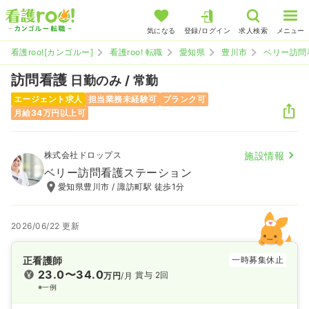
気になる
登録/ログイン
求人検索
メニュー
看護roo![カンゴルー]
看護roo! 転職
愛知県
豊川市
ベリー訪問
訪問看護
日勤のみ / 常勤
エージェント求人
担当業務未経験可
ブランク可
月給34万円以上可
株式会社ドロップス
施設情報
ベリー訪問看護ステーション
愛知県豊川市 / 諏訪町駅 徒歩1分
2026/06/22 更新
正看護師
一時募集休止
23.0〜34.0
賞与 2回
万円
/月
※一例