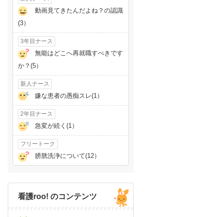
動画見てきたんだよね？の認識
(3）
3年目ナース
無能はどこへ再就職すべきです
か？(5）
新人ナース
嫌な患者の愚痴スレ(1）
2年目ナース
急変が続く(1）
フリートーク
膀胱洗浄について(12）
看護roo! のコンテンツ