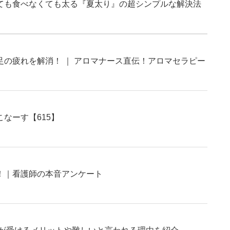
ても食べなくても太る『夏太り』の超シンプルな解決法
足の疲れを解消！ ｜ アロマナース直伝！アロマセラピー
なーす【615】
！｜看護師の本音アンケート