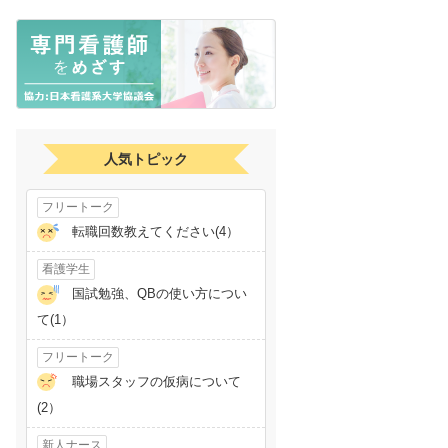
人気トピック
フリートーク
転職回数教えてください(4）
看護学生
国試勉強、QBの使い方につい
て(1）
フリートーク
職場スタッフの仮病について
(2）
新人ナース