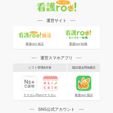
運営サイト
看護roo! 就活
看護roo! 転職
運営スマホアプリ
シフト管理&共有
国試過去問&模試
ナスカレPlus+/ナスカレ
看護roo! 国試
SNS公式アカウント