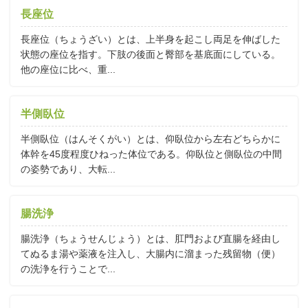
長座位
長座位（ちょうざい）とは、上半身を起こし両足を伸ばした
状態の座位を指す。下肢の後面と臀部を基底面にしている。
他の座位に比べ、重...
半側臥位
半側臥位（はんそくがい）とは、仰臥位から左右どちらかに
体幹を45度程度ひねった体位である。仰臥位と側臥位の中間
の姿勢であり、大転...
腸洗浄
腸洗浄（ちょうせんじょう）とは、肛門および直腸を経由し
てぬるま湯や薬液を注入し、大腸内に溜まった残留物（便）
の洗浄を行うことで...