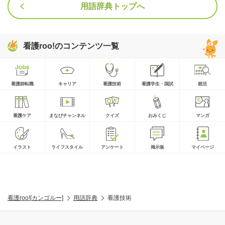
用語辞典トップへ
看護roo!のコンテンツ一覧
看護師転職
キャリア
看護技術
看護学生・国試
就活
看護ケア
まなびチャンネル
クイズ
おみくじ
マンガ
イラスト
ライフスタイル
アンケート
掲示板
マイページ
看護roo![カンゴルー]
用語辞典
看護技術