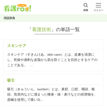
検索
メニュー
用語辞典
「
看護技術
」の単語一覧
スキンケア
スキンケア（すきんけあ、skin care）とは、皮膚を清潔に
し、乾燥や過剰な皮脂から肌を防ぐことを目的とするケアの
ことである。 ...
吸引
吸引（きゅういん、suction）とは、鼻腔、口腔、咽頭、喉
頭、気管内などに溜まった唾液・痰・鼻汁などの排泄物を、
器械を使用して吸い出...