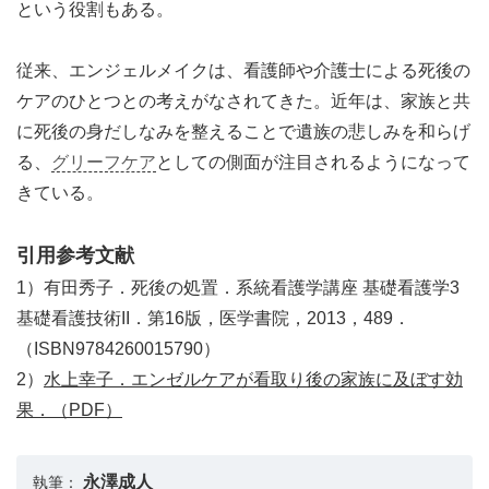
という役割もある。
従来、エンジェルメイクは、看護師や介護士による死後の
ケアのひとつとの考えがなされてきた。近年は、家族と共
に死後の身だしなみを整えることで遺族の悲しみを和らげ
る、
グリーフケア
としての側面が注目されるようになって
きている。
引用参考文献
1）有田秀子．死後の処置．系統看護学講座 基礎看護学3
基礎看護技術II．第16版，医学書院，2013，489．
（ISBN9784260015790）
2）
水上幸子．エンゼルケアが看取り後の家族に及ぼす効
果．（PDF）
永澤成人
執筆：