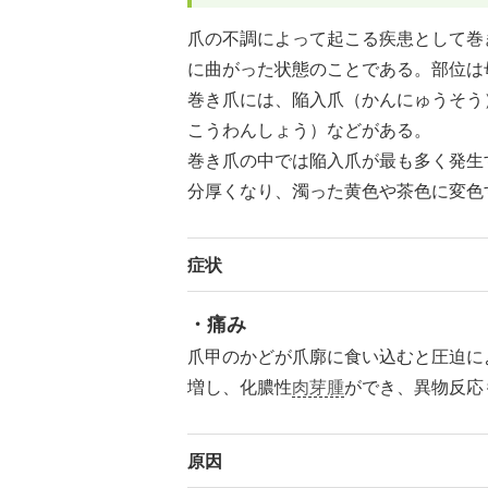
爪の不調によって起こる疾患として巻
に曲がった状態のことである。部位は
巻き爪には、陥入爪（かんにゅうそう
こうわんしょう）などがある。
巻き爪の中では陥入爪が最も多く発生
分厚くなり、濁った黄色や茶色に変色
症状
・痛み
爪甲のかどが爪廓に食い込むと圧迫に
増し、化膿性
肉芽腫
ができ、異物反応
原因