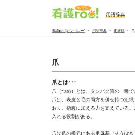
用語辞典
看護roo![カンゴルー]
用語辞典
皮膚科
爪
爪
爪とは･･･
爪（つめ）とは、
タンパク質
の一種で
爪は、表皮と毛の両方を併せ持つ組織
おり、指腹に加える力を支えている。
入れる役割がある。
爪は爪の根元にある爪母基（そうぼき