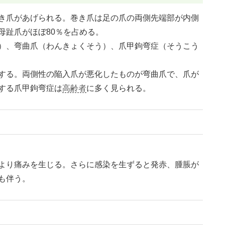
き爪があげられる。巻き爪は足の爪の両側先端部が内側
母趾爪がほぼ80％を占める。
）、弯曲爪（わんきょくそう）、爪甲鉤弯症（そうこう
する。両側性の陥入爪が悪化したものが弯曲爪で、爪が
する爪甲鉤弯症は
高齢者
に多く見られる。
より痛みを生じる。さらに感染を生ずると発赤、腫脹が
も伴う。