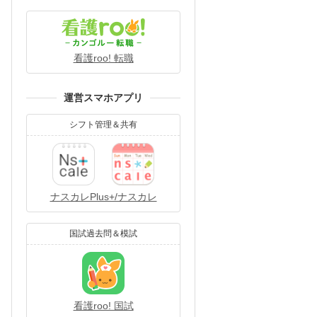
看護roo! 転職
運営スマホアプリ
シフト管理＆共有
ナスカレPlus+/ナスカレ
国試過去問＆模試
看護roo! 国試