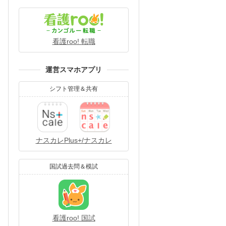
看護roo! 転職
運営スマホアプリ
シフト管理＆共有
ナスカレPlus+/ナスカレ
国試過去問＆模試
看護roo! 国試