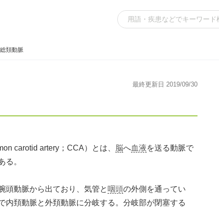
総頚動脈
最終更新日 2019/09/30
carotid artery；CCA）とは、
脳
へ
血液
を送る動脈で
ある。
腕頭動脈から出ており、気管と
咽頭
の外側を通ってい
で内頚動脈と外頚動脈に分岐する。分岐部が閉塞する