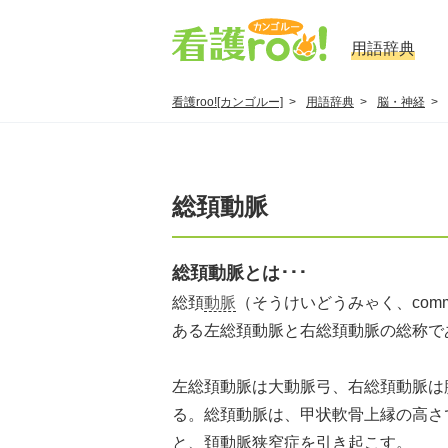
用語辞典
看護roo![カンゴルー]
用語辞典
脳・神経
総頚動脈
総頚動脈とは･･･
総頚
動脈
（そうけいどうみゃく、common 
ある左総頚動脈と右総頚動脈の総称で
左総頚動脈は大動脈弓、右総頚動脈は
る。総頚動脈は、甲状軟骨上縁の高さ
と、頚動脈狭窄症を引き起こす。