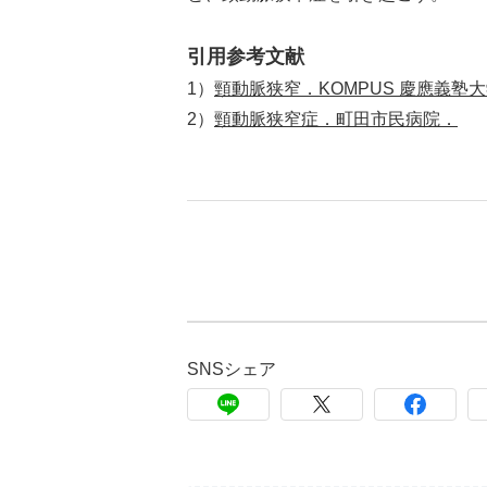
引用参考文献
1）
頸動脈狭窄．KOMPUS 慶應義塾
2）
頸動脈狭窄症．町田市民病院．
SNSシェア