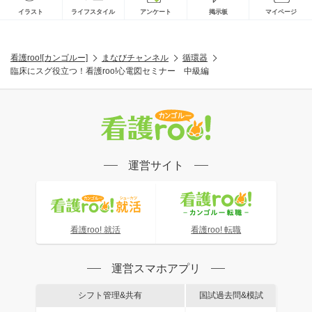
イラスト
ライフスタイル
アンケート
掲示板
マイページ
看護roo![カンゴルー]
まなびチャンネル
循環器
臨床にスグ役立つ！看護roo!心電図セミナー 中級編
運営サイト
看護roo! 就活
看護roo! 転職
運営スマホアプリ
シフト管理&共有
国試過去問&模試