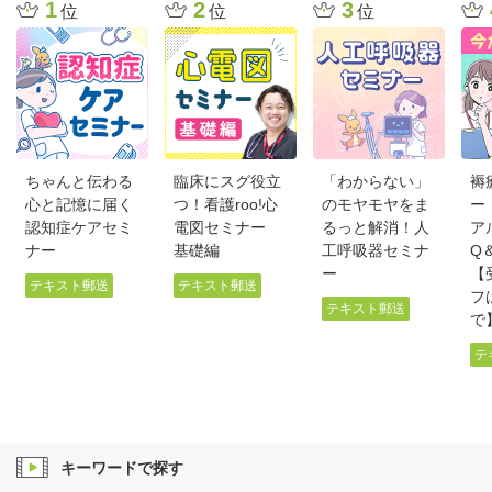
1
2
3
位
位
位
ちゃんと伝わる
臨床にスグ役立
「わからない」
褥
心と記憶に届く
つ！看護roo!心
のモヤモヤをま
ー
認知症ケアセミ
電図セミナー
るっと解消！人
ア
ナー
基礎編
工呼吸器セミナ
Q
ー
【
テキスト郵送
テキスト郵送
フは
テキスト郵送
で
テ
キーワードで探す