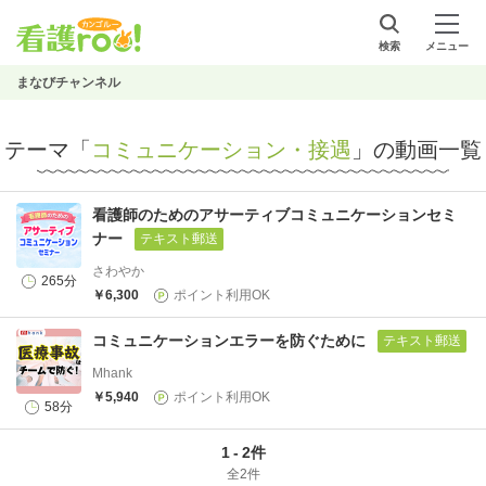
検索
メニュー
まなびチャンネル
テーマ「
コミュニケーション・接遇
」の動画一覧
看護師のためのアサーティブコミュニケーションセミ
ナー
テキスト郵送
さわやか
265分
￥6,300
ポイント利用OK
コミュニケーションエラーを防ぐために
テキスト郵送
Mhank
￥5,940
ポイント利用OK
58分
1
-
2件
全2件