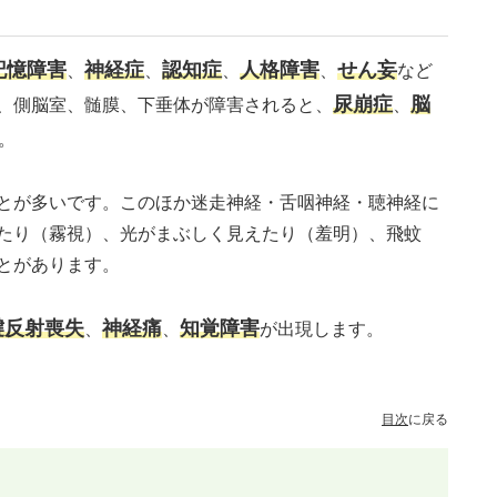
記憶障害
神経症
認知症
人格障害
せん妄
、
、
、
、
など
尿崩症
脳
、側脳室、髄膜、下垂体が障害されると、
、
。
とが多いです。このほか迷走神経・舌咽神経・聴神経に
たり（霧視）、光がまぶしく見えたり（羞明）、飛蚊
とがあります。
腱反射喪失
神経痛
知覚障害
、
、
が出現します。
目次
に戻る