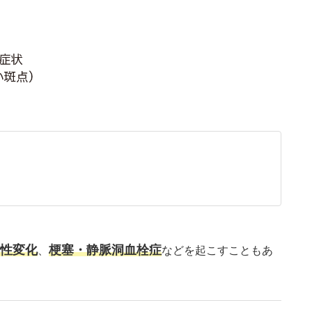
。
性変化
梗塞・静脈洞血栓症
、
などを起こすこともあ