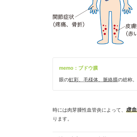
memo：ブドウ膜
眼の
虹彩、毛様体、脈絡膜
の総称
虚血
時には肉芽腫性血管炎によって、
ります。