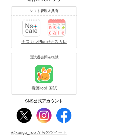
シフト管理＆共有
ナスカレPlus+/ナスカレ
国試過去問＆模試
看護roo! 国試
SNS公式アカウント
@kango_roo からのツイート