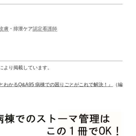
皮膚
・排泄ケア
認定看護師
により掲載しています。
わかるQ&A95 病棟での困りごとがこれで解決！』
（編