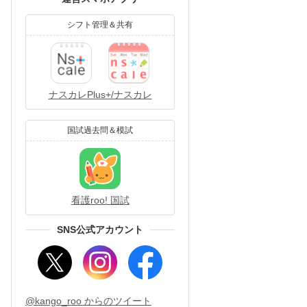
シフト管理＆共有
ナスカレPlus+/ナスカレ
国試過去問＆模試
看護roo! 国試
SNS公式アカウント
@kango_roo からのツイート