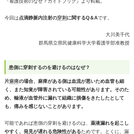
『看護技術のなぜ？ガイドブック』より転載。
今回は
点滴静脈内注射の
穿刺
に関するQ＆A
です。
大川美千代
群馬県立県民健康科学大学看護学部准教授
患側に穿刺するのを避けるのはなぜ？
片
麻痺
の場合、麻痺がある側は血流が悪いため血管も細
く、また知覚が障害されている可能性があります。そのた
め、輸液が血管外に漏れて組織に損傷をきたしたとして
も、痛みを感じないことがあります。
可能であれば患側の穿刺を避けるのは、
薬液漏れを起こし
やすく、発見が遅れる危険性がある
ためです。とくに、漏