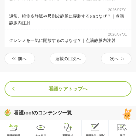
2026/07/01
通常、橈側皮静脈や尺側皮静脈に穿刺するのはなぜ？｜点滴
静脈内注射
2026/07/01
クレンメを一気に開放するのはなぜ？｜点滴静脈内注射
前へ
連載の目次へ
次へ
看護ケアトップへ
看護roo!のコンテンツ一覧
看護師転職
キャリア
看護技術
看護学生・国試
就活