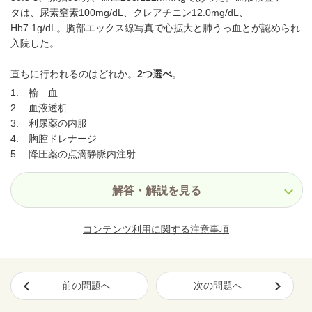
タは、尿素窒素100mg/dL、クレアチニン12.0mg/dL、
Hb7.1g/dL。胸部エックス線写真で心拡大と肺うっ血とが認められ
入院した。
直ちに行われるのはどれか。
2つ選べ
。
1. 輸 血
2. 血液透析
3. 利尿薬の内服
4. 胸腔ドレナージ
5. 降圧薬の点滴静脈内注射
解答・解説を見る
コンテンツ利用に関する注意事項
前の問題へ
次の問題へ