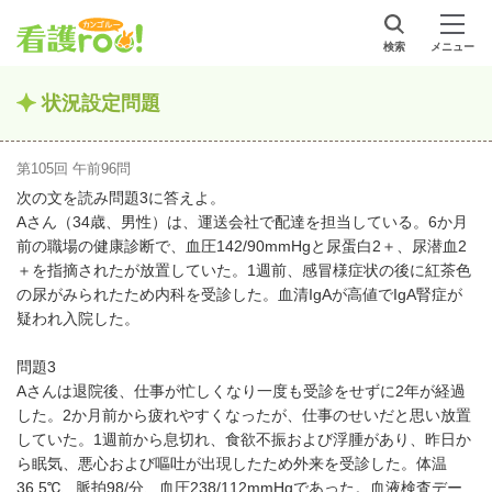
検索
メニュー
状況設定問題
第105回 午前96問
次の文を読み問題3に答えよ。
Aさん（34歳、男性）は、運送会社で配達を担当している。6か月
前の職場の健康診断で、血圧142/90mmHgと尿蛋白2＋、尿潜血2
＋を指摘されたが放置していた。1週前、感冒様症状の後に紅茶色
の尿がみられたため内科を受診した。血清IgAが高値でIgA腎症が
疑われ入院した。
問題3
Aさんは退院後、仕事が忙しくなり一度も受診をせずに2年が経過
した。2か月前から疲れやすくなったが、仕事のせいだと思い放置
していた。1週前から息切れ、食欲不振および浮腫があり、昨日か
ら眠気、悪心および嘔吐が出現したため外来を受診した。体温
36.5℃、脈拍98/分、血圧238/112mmHgであった。血液検査デー