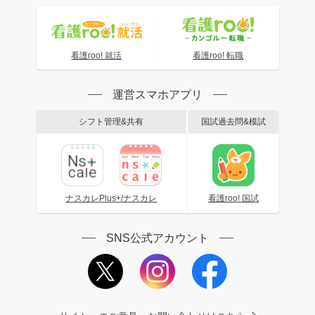
看護roo! 就活
看護roo! 転職
運営スマホアプリ
シフト管理&共有
国試過去問&模試
ナスカレPlus+/ナスカレ
看護roo! 国試
SNS公式アカウント