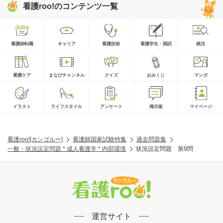
看護roo!のコンテンツ一覧
看護師転職
キャリア
看護技術
看護学生・国試
就活
看護ケア
まなびチャンネル
クイズ
おみくじ
マンガ
イラスト
ライフスタイル
アンケート
掲示板
マイページ
看護roo![カンゴルー]
看護師国家試験特集
過去問題集
一般・状況設定問題 * 成人看護学 * 内部環境
状況設定問題 第9問
運営サイト