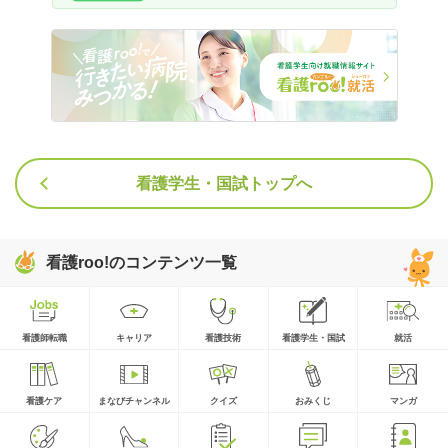
看護学生・国試トップへ
看護roo!のコンテンツ一覧
看護師転職
キャリア
看護技術
看護学生・国試
就活
看護ケア
まなびチャンネル
クイズ
おみくじ
マンガ