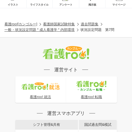
イラスト
ライフスタイル
アンケート
掲示板
マイページ
看護roo![カンゴルー]
看護師国家試験特集
過去問題集
一般・状況設定問題 * 成人看護学 * 内部環境
状況設定問題 第7問
運営サイト
看護roo! 就活
看護roo! 転職
運営スマホアプリ
シフト管理&共有
国試過去問&模試