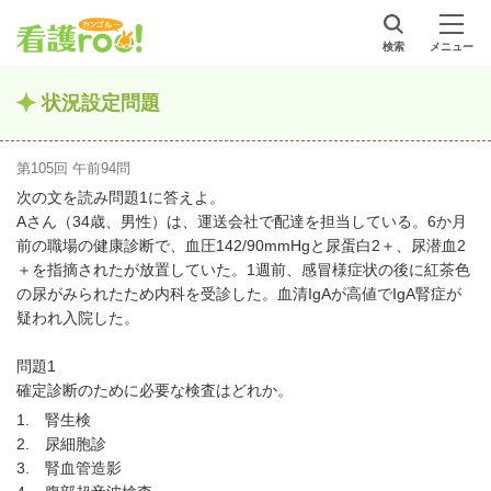
検索
メニュー
状況設定問題
第105回 午前94問
次の文を読み問題1に答えよ。
Aさん（34歳、男性）は、運送会社で配達を担当している。6か月
前の職場の健康診断で、血圧142/90mmHgと尿蛋白2＋、尿潜血2
＋を指摘されたが放置していた。1週前、感冒様症状の後に紅茶色
の尿がみられたため内科を受診した。血清IgAが高値でIgA腎症が
疑われ入院した。
問題1
確定診断のために必要な検査はどれか。
1. 腎生検
2. 尿細胞診
3. 腎血管造影