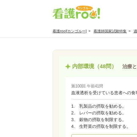
看護roo![カンゴルー]
看護師国家試験特集
内部環境（48問）
治療と
第100回 午前41問
血液透析を受けている患者への食
1. 乳製品の摂取を勧める。
2. レバーの摂取を勧める。
3. 穀物の摂取を制限する。
4. 生野菜の摂取を制限する。