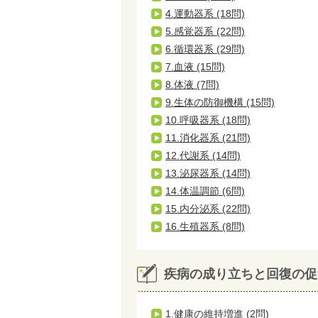
4.運動器系 (18問)
5.感覚器系 (22問)
6.循環器系 (29問)
7.血液 (15問)
8.体液 (7問)
9.生体の防御機構 (15問)
10.呼吸器系 (18問)
11.消化器系 (21問)
12.代謝系 (14問)
13.泌尿器系 (14問)
14.体温調節 (6問)
15.内分泌系 (22問)
16.生殖器系 (8問)
疾病の成り立ちと回復の促
1.健康の維持増進 (2問)