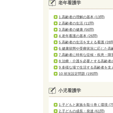
老年看護学
1.高齢者の理解の基本 (13問)
2.高齢者の生活 (11問)
3.高齢者の健康 (56問)
4.老年看護の基本 (26問)
5.高齢者の生活を支える看護 (28問
6.健康状態や受療状況に応じた高齢者
7.高齢者に特有な症候・疾患・障害と
8.治療・介護を必要とする高齢者の
9.多様な場で生活する高齢者を支える
10.状況設定問題 (195問)
小児看護学
1.子どもと家族を取り巻く環境 (7
2.子どもの成長・発達 (61問)