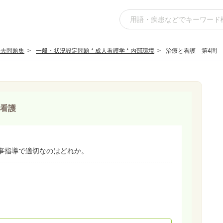
過去問題集
一般・状況設定問題 * 成人看護学 * 内部環境
治療と看護 第4問
看護
事指導で適切なのはどれか。