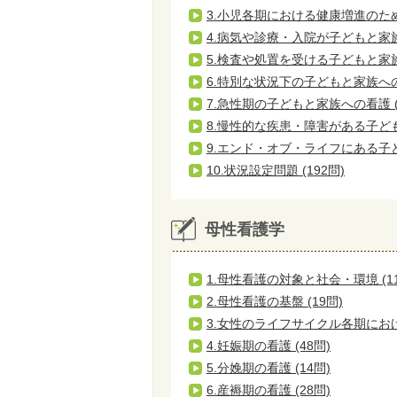
3.小児各期における健康増進のための
4.病気や診療・入院が子どもと家族
5.検査や処置を受ける子どもと家族へ
6.特別な状況下の子どもと家族への看
7.急性期の子どもと家族への看護 (
8.慢性的な疾患・障害がある子ども
9.エンド・オブ・ライフにある子ど
10.状況設定問題 (192問)
母性看護学
1.母性看護の対象と社会・環境 (1
2.母性看護の基盤 (19問)
3.女性のライフサイクル各期における
4.妊娠期の看護 (48問)
5.分娩期の看護 (14問)
6.産褥期の看護 (28問)