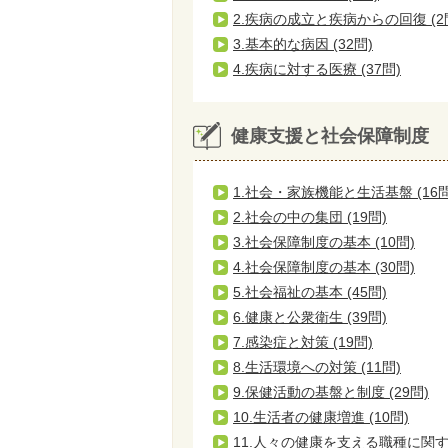
2.疾病の成立と疾病からの回復 (2
3.基本的な病因 (32問)
4.疾病に対する医療 (37問)
健康支援と社会保障制度
1.社会・家族機能と生活基盤 (16問
2.社会の中の集団 (19問)
3.社会保障制度の基本 (10問)
4.社会保障制度の基本 (30問)
5.社会福祉の基本 (45問)
6.健康と公衆衛生 (39問)
7.感染症と対策 (19問)
8.生活環境への対策 (11問)
9.保健活動の基盤と制度 (29問)
10.生活者の健康増進 (10問)
11.人々の健康を支える職種に関する