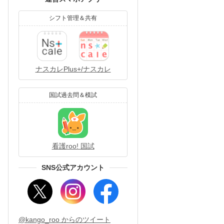
シフト管理＆共有
ナスカレPlus+/ナスカレ
国試過去問＆模試
看護roo! 国試
SNS公式アカウント
@kango_roo からのツイート