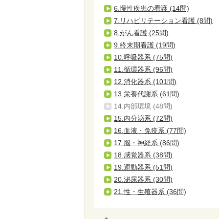
6.慢性疾患の看護 (14問)
7.リハビリテーション看護 (8問)
8.がん看護 (25問)
9.終末期看護 (19問)
10.呼吸器系 (75問)
11.循環器系 (96問)
12.消化器系 (101問)
13.栄養代謝系 (61問)
14.内部環境 (48問)
15.内分泌系 (72問)
16.血液・免疫系 (77問)
17.脳・神経系 (86問)
18.感覚器系 (38問)
19.運動器系 (51問)
20.泌尿器系 (30問)
21.性・生殖器系 (36問)