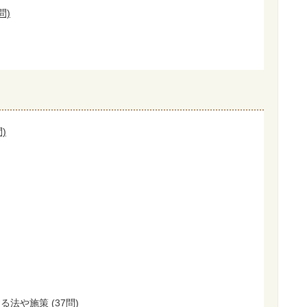
問)
)
法や施策 (37問)