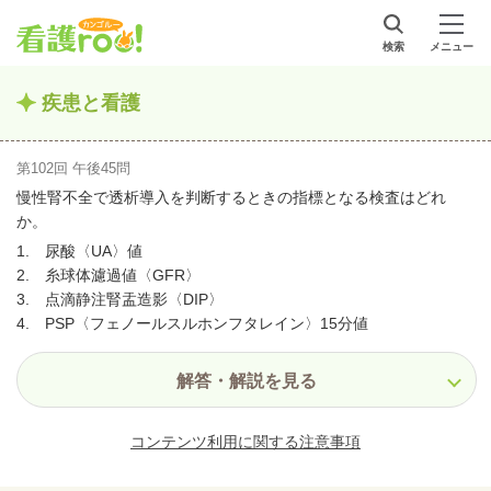
検索
メニュー
疾患と看護
第102回 午後45問
慢性腎不全で透析導入を判断するときの指標となる検査はどれ
か。
1. 尿酸〈UA〉値
2. 糸球体濾過値〈GFR〉
3. 点滴静注腎盂造影〈DIP〉
4. PSP〈フェノールスルホンフタレイン〉15分値
解答・解説を見る
コンテンツ利用に関する注意事項