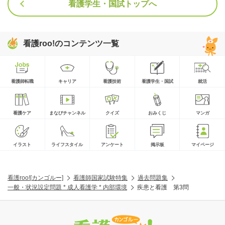
看護学生・国試トップへ
看護roo!のコンテンツ一覧
看護師転職
キャリア
看護技術
看護学生・国試
就活
看護ケア
まなびチャンネル
クイズ
おみくじ
マンガ
イラスト
ライフスタイル
アンケート
掲示板
マイページ
看護roo![カンゴルー]
看護師国家試験特集
過去問題集
一般・状況設定問題 * 成人看護学 * 内部環境
疾患と看護 第3問