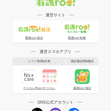
運営サイト
看護roo! 就活
看護roo! 転職
運営スマホアプリ
シフト管理&共有
国試過去問&模試
ナスカレPlus+/ナスカレ
看護roo! 国試
SNS公式アカウント