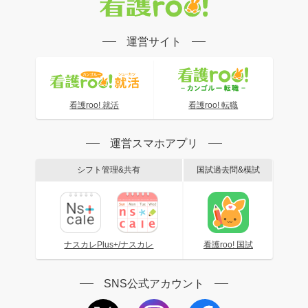
運営サイト
看護roo! 就活
看護roo! 転職
運営スマホアプリ
シフト管理&共有
国試過去問&模試
ナスカレPlus+/ナスカレ
看護roo! 国試
SNS公式アカウント