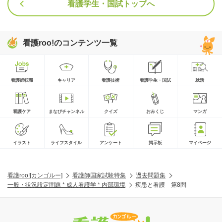
看護学生・国試トップへ
看護roo!のコンテンツ一覧
看護師転職
キャリア
看護技術
看護学生・国試
就活
看護ケア
まなびチャンネル
クイズ
おみくじ
マンガ
イラスト
ライフスタイル
アンケート
掲示板
マイページ
看護roo![カンゴルー]
看護師国家試験特集
過去問題集
一般・状況設定問題 * 成人看護学 * 内部環境
疾患と看護 第8問