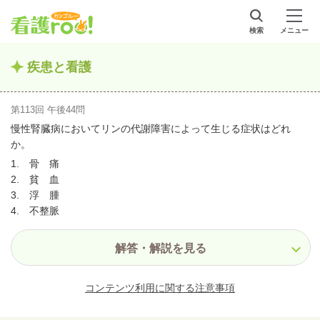
検索
メニュー
疾患と看護
第113回 午後44問
慢性腎臓病においてリンの代謝障害によって生じる症状はどれ
か。
1. 骨 痛
2. 貧 血
3. 浮 腫
4. 不整脈
解答・解説を見る
コンテンツ利用に関する注意事項