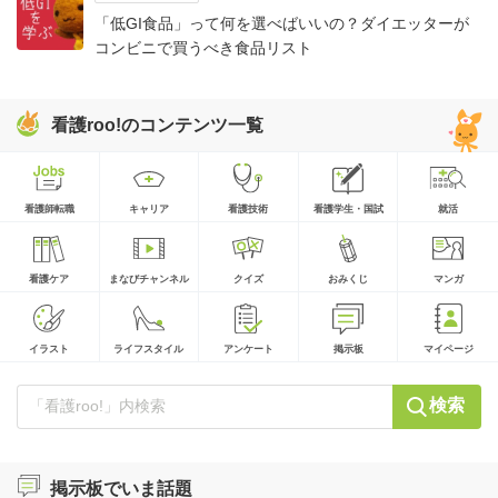
「低GI食品」って何を選べばいいの？ダイエッターが
コンビニで買うべき食品リスト
看護roo!のコンテンツ一覧
看護師転職
キャリア
看護技術
看護学生・国試
就活
看護ケア
まなびチャンネル
クイズ
おみくじ
マンガ
イラスト
ライフスタイル
アンケート
掲示板
マイページ
検索
掲示板でいま話題