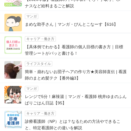
ナスなど給料まるごと解説
マンガ
まめな助手さん｜マンガ・ぴんとこなーす【616】
キャリア・働き方
【具体例でわかる】看護師の個人目標の書き方｜目標
管理シートがパッと書ける！
ライフスタイル
簡単・崩れないお団子ヘアの作り方★美容師直伝 | 看護
師のまとめ髪テク【番外編3】
マンガ
レンジで5分！麻辣湯｜マンガ・看護師 桃井ゆまのふん
ばりごはん日誌【95】
キャリア・働き方
診療看護師（NP）とは？なるための方法やできるこ
と、特定看護師との違いを解説