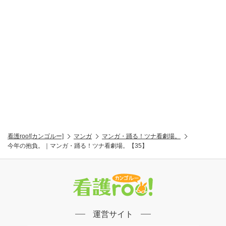
看護roo![カンゴルー]
マンガ
マンガ・踊る！ツナ看劇場。
今年の抱負。｜マンガ・踊る！ツナ看劇場。【35】
運営サイト