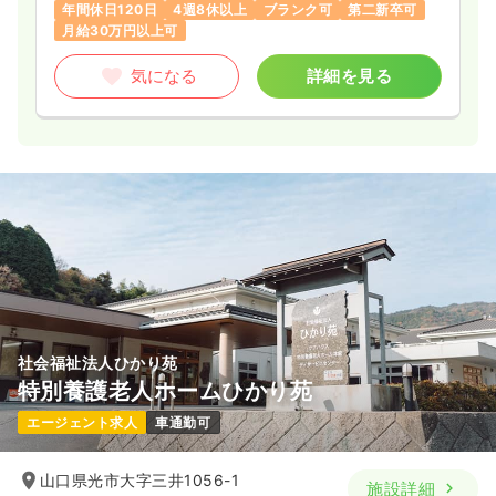
年間休日120日
4週8休以上
ブランク可
第二新卒可
月給30万円以上可
気になる
詳細を見る
社会福祉法人ひかり苑
特別養護老人ホームひかり苑
エージェント求人
車通勤可
山口県光市大字三井1056-1
施設詳細