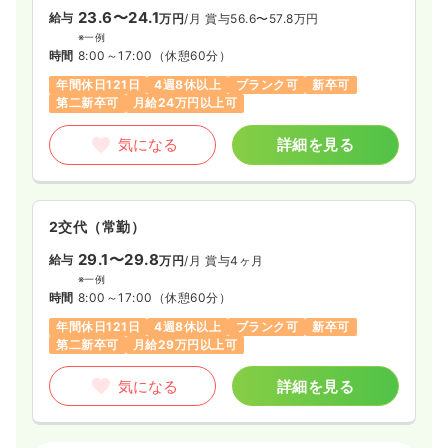
23.6〜24.1
給与
万円
/月
賞与56.6〜57.8万円
※一例
時間
8:00～17:00
（休憩60分）
年間休日121日
4週8休以上
ブランク可
新卒可
第二新卒可
月給24万円以上可
気になる
詳細を見る
2交代（常勤）
29.1〜29.8
給与
万円
/月
賞与4ヶ月
※一例
時間
8:00～17:00
（休憩60分）
年間休日121日
4週8休以上
ブランク可
新卒可
第二新卒可
月給29万円以上可
気になる
詳細を見る