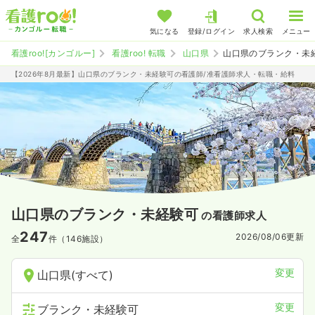
気になる
登録/ログイン
求人検索
メニュー
看護roo![カンゴルー]
看護roo! 転職
山口県
山口県のブランク・未
【2026年8月最新】山口県のブランク・未経験可の看護師/准看護師求人・転職・給料
山口県のブランク・未経験可
の看護師求人
247
2026/08/06
更新
全
件（146施設）
変更
山口県(すべて)
変更
ブランク・未経験可