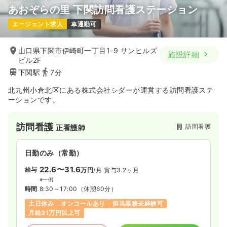
あおぞらの里 下関訪問看護ステーション
エージェント求人
車通勤可
山口県下関市伊崎町一丁目1-9 サンヒルズ
施設詳細
ビル2F
下関駅
7分
北九州小倉北区にある株式会社シダーが運営する訪問看護ステ
ーションです。
訪問看護
訪問看護
正看護師
日勤のみ（常勤）
22.6〜31.6
給与
万円
/月
賞与3.2ヶ月
※一例
時間
8:30～17:00
（休憩60分）
土日休み
オンコールあり
担当業務未経験可
月給31万円以上可