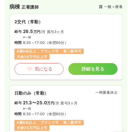
病棟
一般＋療養
正看護師
2交代（常勤）
26.5
給与
万円
/月
賞与3ヶ月
※一例
時間
8:30～17:00
（休憩60分）
4週8休以上
ブランク可
第二新卒可
月給26万円以上可
気になる
詳細を見る
一時募集休止
日勤のみ（常勤）
21.3〜25.0
給与
万円
/月
賞与3ヶ月
※一例
時間
8:30～17:00
（休憩60分）
4週8休以上
ブランク可
第二新卒可
月給25万円以上可