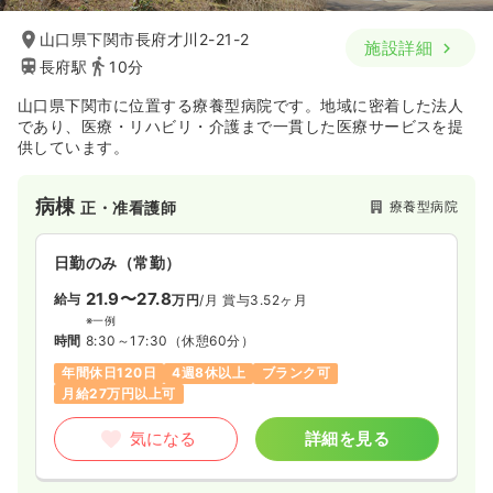
山口県下関市長府才川2-21-2
施設詳細
長府駅
10分
山口県下関市に位置する療養型病院です。地域に密着した法人
であり、医療・リハビリ・介護まで一貫した医療サービスを提
供しています。
病棟
療養型病院
正・准看護師
日勤のみ（常勤）
21.9〜27.8
給与
万円
/月
賞与3.52ヶ月
※一例
時間
8:30～17:30
（休憩60分）
年間休日120日
4週8休以上
ブランク可
月給27万円以上可
気になる
詳細を見る