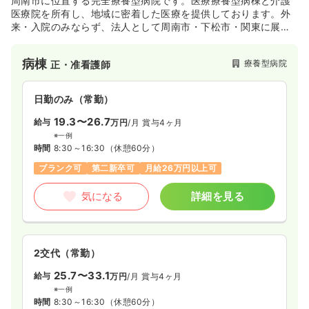
周南市に位置する完全療養型病院です。医療療養型病棟と介護
医療院を所有し、地域に密着した医療を提供しております。外
来・入院のみならず、法人として周南市・下松市・関東に展開
をしていて、通所リハビリテーションや訪問看護等の在宅医療
にも力を入れております。
病棟
療養型病院
正・准看護師
日勤のみ（常勤）
19.3〜26.7
給与
万円
/月
賞与4ヶ月
※一例
時間
8:30～16:30
（休憩60分）
ブランク可
第二新卒可
月給26万円以上可
気になる
詳細を見る
2交代（常勤）
25.7〜33.1
給与
万円
/月
賞与4ヶ月
※一例
時間
8:30～16:30
（休憩60分）