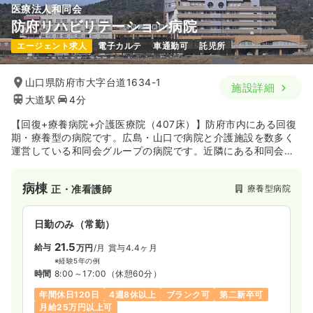
医療法人和同会
防府リハビリテーション病院
エージェント求人
電子カルテ
車通勤可
託児所
山口県防府市大字台道1634-1
施設詳細
大道駅
4分
【回復+療養病院+介護医療院（407床）】防府市内にある回復
期・療養型の病院です。広島・山口で病院と介護施設を数多く
運営している和同会グループの病院です。近隣にある和同会系
列の山口リハビリテーション病院との連携も取りながら長期療
養ケアと合わせて、在宅復帰を促進するリハビリテーションに
病棟
療養型病院
正・准看護師
力を入れています。
日勤のみ（常勤）
21.5
給与
万円
/月
賞与4.4ヶ月
※経験5年の例
時間
8:00～17:00
（休憩60分）
年間休日120日
4週8休以上
ブランク可
第二新卒可
月給25万円以上可