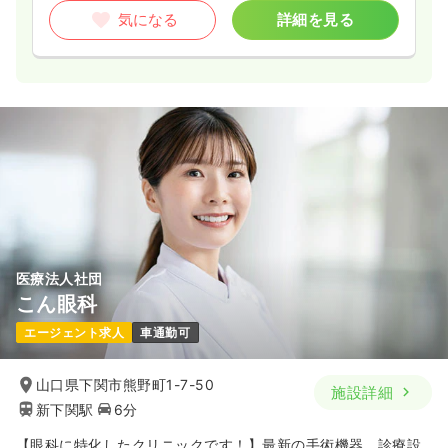
気になる
詳細を見る
医療法人社団
こん眼科
エージェント求人
車通勤可
山口県下関市熊野町1-7-50
施設詳細
新下関駅
6分
【眼科に特化したクリニックです！】最新の手術機器、診療設