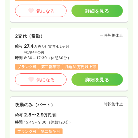
気になる
詳細を見る
一時募集休止
2交代（常勤）
27.4
給与
万円
/月
賞与4.2ヶ月
※経験4年の例
時間
8:30～17:30
（休憩60分）
ブランク可
第二新卒可
月給31万円以上可
気になる
詳細を見る
一時募集休止
夜勤のみ（パート）
2.8〜2.9
給与
万円
/回
時間
15:45～9:30
（休憩120分）
ブランク可
第二新卒可