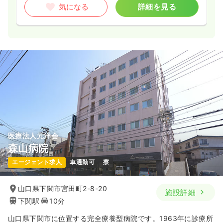
気になる
詳細を見る
医療法人元洋会
森山病院
エージェント求人
車通勤可
寮
山口県下関市宮田町2-8-20
施設詳細
下関駅
10分
山口県下関市に位置する完全療養型病院です。1963年に診療所