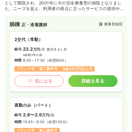
として開院され、2001年に今の完全療養型の病院となりまし
た。ニーズを捉え、利用者の視点に立ったサービスの提供や、
プライマリーケアを中心とした医療で地域医療に貢献されると
いった点を基本理念として掲げられています。
病棟
療養型病院
正・准看護師
2交代（常勤）
23.2
給与
万円
/月
賞与4.2ヶ月
※経験3年の例
時間
8:30～17:30
（休憩60分）
ブランク可
第二新卒可
月給29万円以上可
気になる
詳細を見る
夜勤のみ（パート）
2.8〜2.9
給与
万円
/回
時間
15:45～9:30
（休憩120分）
ブランク可
第二新卒可