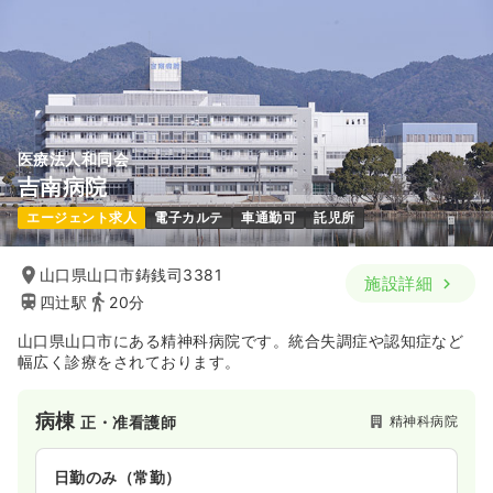
医療法人和同会
吉南病院
エージェント求人
電子カルテ
車通勤可
託児所
山口県山口市鋳銭司3381
施設詳細
四辻駅
20分
山口県山口市にある精神科病院です。統合失調症や認知症など
幅広く診療をされております。
病棟
精神科病院
正・准看護師
日勤のみ（常勤）