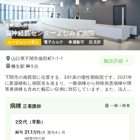
医療法人茜会
脳神経筋センターよしみず病院
エージェント求人
電子カルテ
車通勤可
託児所
山口県下関市後田町1-1-1
施設詳細
幡生駅
5分
下関市の南西部に位置する、391床の慢性期病院です。2021年
に新築移転し病院名を改まり、一般病棟から特殊疾患病棟や障
害者病棟も含めた幅広い症例に対応しています。また、法人で
看護学校も所有しており、専門性を深める為の教育研修体制も
非常に充実しています。
病棟
一般＋療養
正看護師
2交代（常勤）
21.1
給与
万円
/月
賞与4ヶ月
※経験4年の例