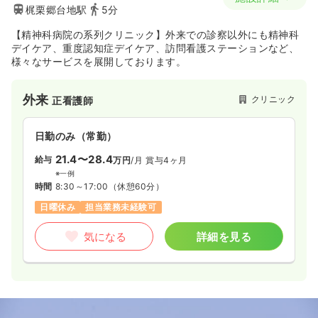
梶栗郷台地駅
5分
【精神科病院の系列クリニック】外来での診察以外にも精神科
デイケア、重度認知症デイケア、訪問看護ステーションなど、
様々なサービスを展開しております。
外来
クリニック
正看護師
日勤のみ（常勤）
21.4〜28.4
給与
万円
/月
賞与4ヶ月
※一例
時間
8:30～17:00
（休憩60分）
日曜休み
担当業務未経験可
気になる
詳細を見る