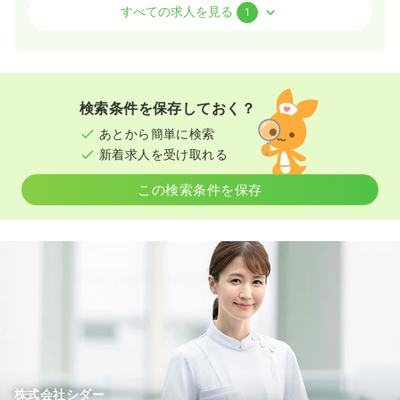
その他
一般病院
正看護師
すべての求人を見る
1
日勤のみ（常勤）
23.6〜24.1
給与
万円
/月
賞与4ヶ月
※一例
検索条件を保存しておく？
時間
8:00～17:00
（休憩60分）
あとから簡単に検索
日祝休み
年間休日121日
4週8休以上
ブランク可
新着求人を受け取れる
新卒可
第二新卒可
月給24万円以上可
この検索条件を保存
気になる
詳細を見る
株式会社シダー