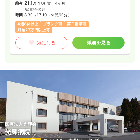
21.1
給与
万円
/月
賞与4ヶ月
※経験4年の例
時間
8:30～17:10
（休憩60分）
4週8休以上
ブランク可
第二新卒可
月給27万円以上可
気になる
詳細を見る
医療法人光輝会
光輝病院