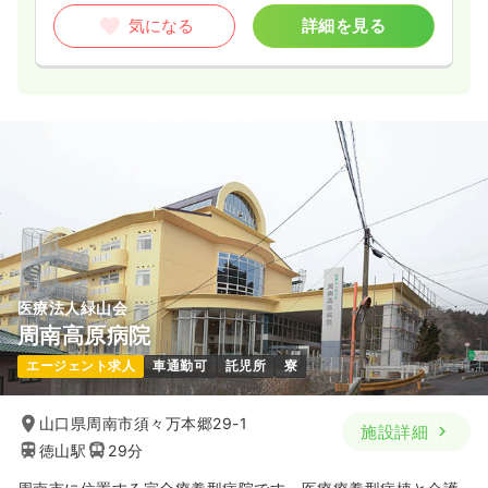
気になる
詳細を見る
医療法人緑山会
周南高原病院
エージェント求人
車通勤可
託児所
寮
山口県周南市須々万本郷29-1
施設詳細
徳山駅
29分