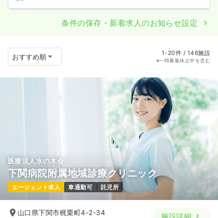
条件の保存・新着求人のお知らせ設定
1-20件 / 146施設
※一時募集休止中を含む
医療法人水の木会
下関病院附属地域診療クリニック
エージェント求人
車通勤可
託児所
山口県下関市梶栗町4-2-34
施設詳細