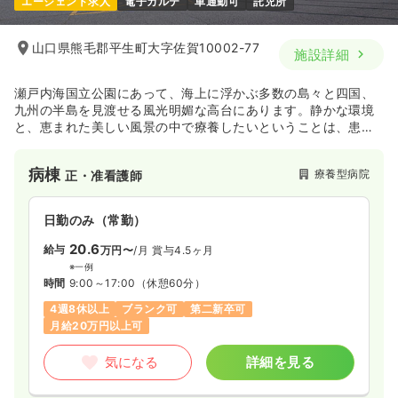
エージェント求人
電子カルテ
車通勤可
託児所
山口県熊毛郡平生町大字佐賀10002-77
施設詳細
瀬戸内海国立公園にあって、海上に浮かぶ多数の島々と四国、
九州の半島を見渡せる風光明媚な高台にあります。静かな環境
と、恵まれた美しい風景の中で療養したいということは、患者
さんのだれもが望まれていることと思います。高度の医療設備
と優れた医療看護体制に守られて、心から安らぎを感じるよう
病棟
療養型病院
正・准看護師
な病院であるために、職員一同使命感に燃えて、日々の業務に
専念することを心に誓っております。
日勤のみ（常勤）
20.6
給与
万円〜
/月
賞与4.5ヶ月
※一例
時間
9:00～17:00
（休憩60分）
4週8休以上
ブランク可
第二新卒可
月給20万円以上可
気になる
詳細を見る