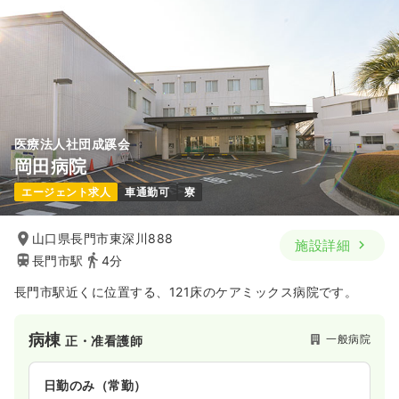
医療法人社団成蹊会
岡田病院
エージェント求人
車通勤可
寮
山口県長門市東深川888
施設詳細
長門市駅
4分
長門市駅近くに位置する、121床のケアミックス病院です。
病棟
一般病院
正・准看護師
日勤のみ（常勤）