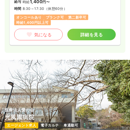
1,400
給与
時給
円〜
時間
8:30～17:30
（休憩60分）
オンコールあり
ブランク可
第二新卒可
時給1,400円以上可
気になる
詳細を見る
医療法人愛の会
光風園病院
エージェント求人
電子カルテ
車通勤可