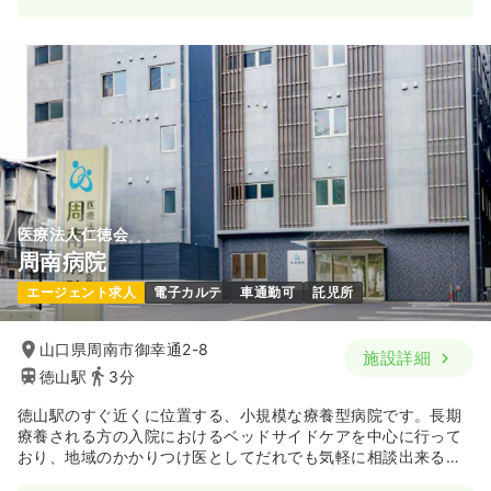
医療法人仁徳会
周南病院
エージェント求人
電子カルテ
車通勤可
託児所
山口県周南市御幸通2-8
施設詳細
徳山駅
3分
徳山駅のすぐ近くに位置する、小規模な療養型病院です。長期
療養される方の入院におけるベッドサイドケアを中心に行って
おり、地域のかかりつけ医としてだれでも気軽に相談出来るよ
うな医療機関を目指しています。