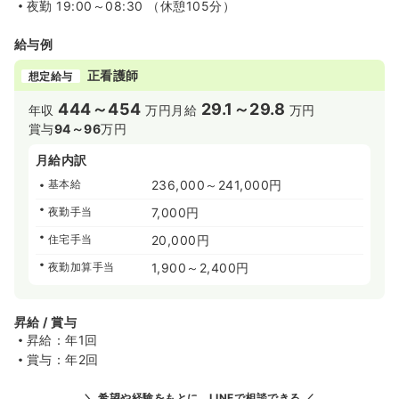
夜勤
19:00～08:30 （休憩105分）
給与例
正看護師
想定給与
444～454
29.1～29.8
年収
万円
月給
万円
賞与
94～96
万円
月給内訳
基本給
236,000～241,000円
夜勤手当
7,000円
住宅手当
20,000円
夜勤加算手当
1,900～2,400円
昇給 / 賞与
昇給：年1回
賞与：年2回
希望や経験をもとに、LINEで相談できる