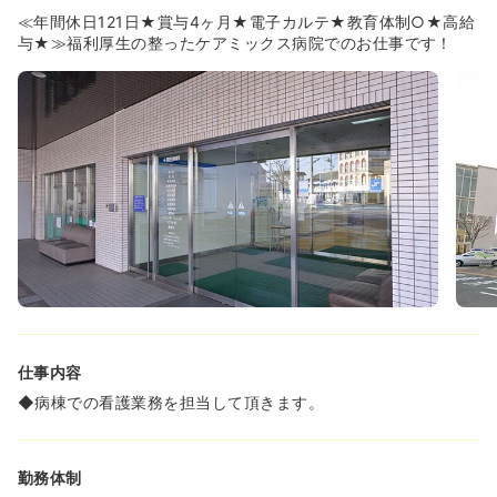
≪借り上げ寮を利用することができるので、転居希望の方
≪年間休日121日★賞与4ヶ月★電子カルテ★教育体制○★高給
にもオススメの職場です☆≫
与★≫福利厚生の整ったケアミックス病院でのお仕事です！
◆病院の近くに職員専用の寮があるので、通勤が非常に楽
です！！
仕事内容
◆病棟での看護業務を担当して頂きます。
勤務体制