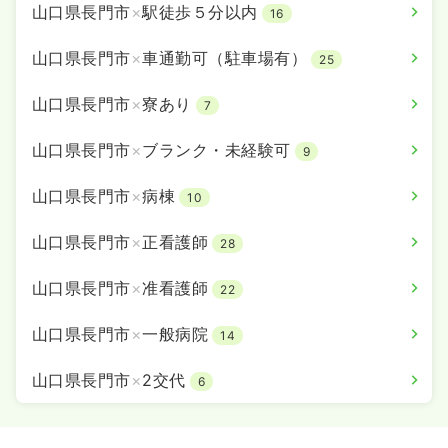
時間
8:00～17:00
山口県長門市
×
駅徒歩５分以内
16
4週8休以上
月給22万円以上可
山口県長門市
×
車通勤可（駐車場有）
25
気になる
詳細を見る
山口県長門市
×
寮あり
7
山口県長門市
×
ブランク・未経験可
9
オペ室(手術室)
一般病院
正・准看護師
山口県長門市
×
病棟
10
一時募集休止
日勤のみ（常勤）
山口県長門市
×
正看護師
28
22.5
給与
万円〜
/月
※一例
山口県長門市
×
准看護師
22
時間
8:00～17:00
4週8休以上
月給22万円以上可
山口県長門市
×
一般病院
14
気になる
詳細を見る
山口県長門市
×
2交代
6