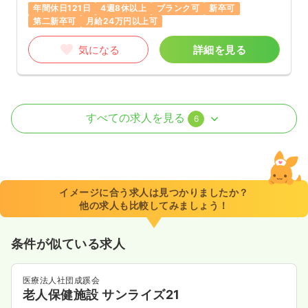
年間休日121日
4週8休以上
ブランク可
新卒可
第二新卒可
月給24万円以上可
気になる
詳細を見る
外来
一般病院
正・准看護師
すべての求人を見る
6
日勤のみ（常勤）
23.6〜24.1
給与
万円
/月
賞与2.5ヶ月
※一例
イメージに合う求人は見つかりましたか？
時間
8:00～17:00
他の求人も比較してみましょう！
日曜休み
年間休日121日
4週8休以上
月給24万円以上可
条件が似ている求人
気になる
詳細を見る
医療法人社団成蹊会
老人保健施設 サンライズ21
日勤のみ（パート）