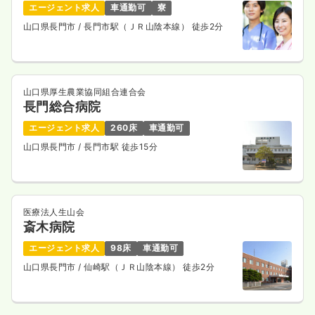
エージェント求人
車通勤可
寮
1,362
給与
時給
円
山口県長門市
/ 長門市駅（ＪＲ山陰本線） 徒歩2分
時間
8:00～17:00
日曜休み
時給1,300円以上可
気になる
詳細を見る
山口県厚生農業協同組合連合会
長門総合病院
エージェント求人
260床
車通勤可
内視鏡
山口県長門市
/ 長門市駅 徒歩15分
一般病院
正・准看護師
日勤のみ（パート）
1,362
給与
時給
円
医療法人生山会
時間
8:00～12:30
斎木病院
土日祝休み
時給1,300円以上可
エージェント求人
98床
車通勤可
山口県長門市
/ 仙崎駅（ＪＲ山陰本線） 徒歩2分
気になる
詳細を見る