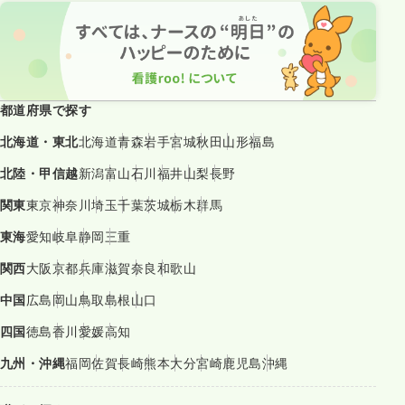
都道府県で探す
北海道・東北
北海道
青森
岩手
宮城
秋田
山形
福島
北陸・甲信越
新潟
富山
石川
福井
山梨
長野
関東
東京
神奈川
埼玉
千葉
茨城
栃木
群馬
東海
愛知
岐阜
静岡
三重
関西
大阪
京都
兵庫
滋賀
奈良
和歌山
中国
広島
岡山
鳥取
島根
山口
四国
徳島
香川
愛媛
高知
九州・沖縄
福岡
佐賀
長崎
熊本
大分
宮崎
鹿児島
沖縄