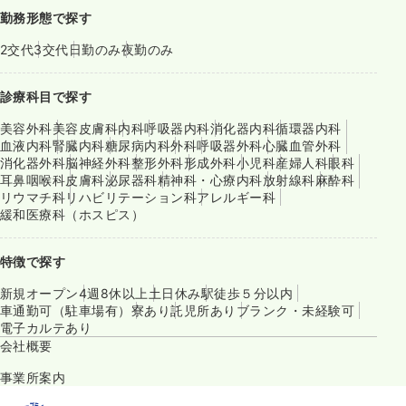
勤務形態で探す
2交代
3交代
日勤のみ
夜勤のみ
診療科目で探す
美容外科
美容皮膚科
内科
呼吸器内科
消化器内科
循環器内科
血液内科
腎臓内科
糖尿病内科
外科
呼吸器外科
心臓血管外科
消化器外科
脳神経外科
整形外科
形成外科
小児科
産婦人科
眼科
耳鼻咽喉科
皮膚科
泌尿器科
精神科・心療内科
放射線科
麻酔科
リウマチ科
リハビリテーション科
アレルギー科
緩和医療科（ホスピス）
特徴で探す
新規オープン
4週8休以上
土日休み
駅徒歩５分以内
車通勤可（駐車場有）
寮あり
託児所あり
ブランク・未経験可
電子カルテあり
会社概要
事業所案内