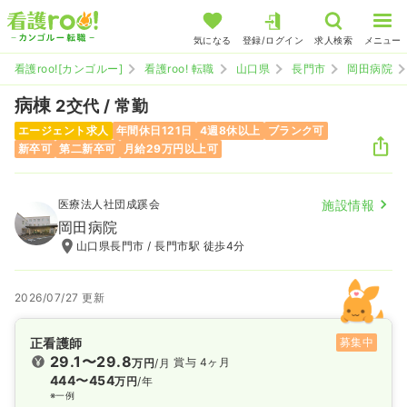
気になる
登録/ログイン
求人検索
メニュー
看護roo![カンゴルー]
看護roo! 転職
山口県
長門市
岡田病院
病棟
2交代 / 常勤
エージェント求人
年間休日121日
4週8休以上
ブランク可
新卒可
第二新卒可
月給29万円以上可
医療法人社団成蹊会
施設情報
岡田病院
山口県長門市 / 長門市駅 徒歩4分
2026/07/27 更新
正看護師
募集中
29.1〜29.8
賞与 4ヶ月
万円
/月
444〜454
万円
/年
※一例