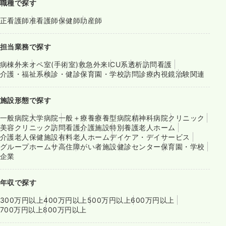
職種で探す
正看護師
准看護師
保健師
助産師
担当業務で探す
病棟
外来
オペ室(手術室)
救急外来
ICU系
透析
訪問看護
介護・福祉系
検診・健診
保育園・学校
訪問診療
内視鏡
治験関連
施設形態で探す
一般病院
大学病院
一般＋療養
療養型病院
精神科病院
クリニック
美容クリニック
訪問看護
介護施設
特別養護老人ホーム
介護老人保健施設
有料老人ホーム
デイケア・デイサービス
グループホーム
サ高住
障がい者施設
健診センター
保育園・学校
企業
年収で探す
300万円以上
400万円以上
500万円以上
600万円以上
700万円以上
800万円以上