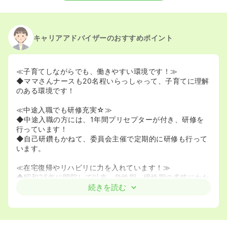
キャリアアドバイザーのおすすめポイント
≪子育てしながらでも、働きやすい環境です！≫
◆ママさんナースも20名程いらっしゃって、子育てに理解
のある環境です！
≪中途入職でも研修充実☆≫
◆中途入職の方には、1年間プリセプターが付き、研修を
行っています！
◆自己研鑽もかねて、委員会主催で定期的に研修も行って
います。
≪在宅復帰やリハビリに力を入れています！≫
◆昭和35年に開院して以来、急性期～慢性期の多岐にわた
る症状に対応して来たケアミックス病院です。リハビリに
続きを読む
おける医師・看護師・医療ソーシャルワーカー・ケアマネ
ージャー等の多職種間の連携にも力を入れており、質の高
いチーム医療を提供しています。