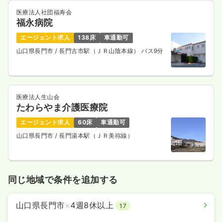
医療法人社団福寿会
その他
一般病院
正看護師
福永病院
エージェント求人
138床
車通勤可
日勤のみ（常勤）
山口県長門市
/ 長門古市駅（ＪＲ山陰本線） バス9分
23.6〜24.1
給与
万円
/月
賞与4ヶ月
※一例
時間
8:00～17:00
（休憩60分）
日祝休み
年間休日121日
4週8休以上
ブランク可
医療法人生山会
新卒可
第二新卒可
月給24万円以上可
たわらやま介護医療院
気になる
詳細を見る
エージェント求人
60床
車通勤可
山口県長門市
/ 長門湯本駅（ＪＲ美祢線）
透析
一般病院
正・准看護師
同じ地域で条件を追加する
一時募集休止
日勤のみ（常勤）
山口県長門市
×
4週8休以上
17
22.5
給与
万円〜
/月
賞与2回
※一例