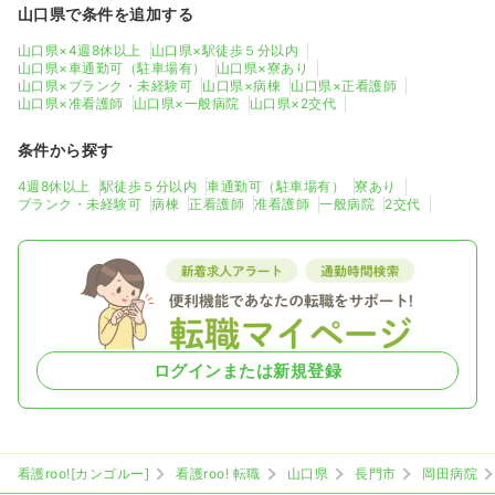
山口県で条件を追加する
山口県×4週8休以上
山口県×駅徒歩５分以内
山口県×車通勤可（駐車場有）
山口県×寮あり
山口県×ブランク・未経験可
山口県×病棟
山口県×正看護師
山口県×准看護師
山口県×一般病院
山口県×2交代
条件から探す
4週8休以上
駅徒歩５分以内
車通勤可（駐車場有）
寮あり
ブランク・未経験可
病棟
正看護師
准看護師
一般病院
2交代
ログインまたは新規登録
看護roo![カンゴルー]
看護roo! 転職
山口県
長門市
岡田病院