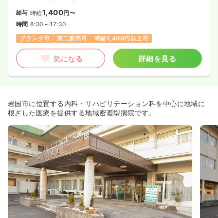
1,400
給与
時給
円〜
時間
8:30～17:30
ブランク可
第二新卒可
時給1,400円以上可
気になる
詳細を見る
岩国市に位置する内科・リハビリテーション科を中心に地域に
根ざした医療を提供する地域密着型病院です。