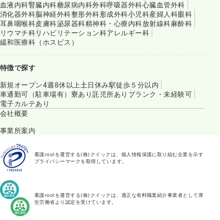
血液内科
腎臓内科
糖尿病内科
外科
呼吸器外科
心臓血管外科
消化器外科
脳神経外科
整形外科
形成外科
小児科
産婦人科
眼科
耳鼻咽喉科
皮膚科
泌尿器科
精神科・心療内科
放射線科
麻酔科
リウマチ科
リハビリテーション科
アレルギー科
緩和医療科（ホスピス）
特徴で探す
新規オープン
4週8休以上
土日休み
駅徒歩５分以内
車通勤可（駐車場有）
寮あり
託児所あり
ブランク・未経験可
電子カルテあり
会社概要
事業所案内
看護roo!を運営する(株)クイックは、個人情報保護に取り組む企業を示す
プライバシーマークを取得しています。
看護roo!を運営する(株)クイックは、適正な有料職業紹介事業者として厚
生労働省より認定を受けています。