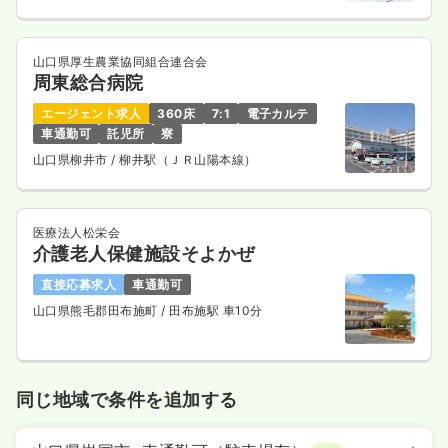
山口県厚生農業協同組合連合会
周東総合病院
エージェント求人
360床
7:1
電子カルテ
車通勤可
託児所
寮
山口県柳井市
/ 柳井駅（ＪＲ山陽本線）
医療法人松栄会
介護老人保健施設そよかぜ
直接応募求人
車通勤可
山口県熊毛郡田布施町
/ 田布施駅 車10分
同じ地域で条件を追加する