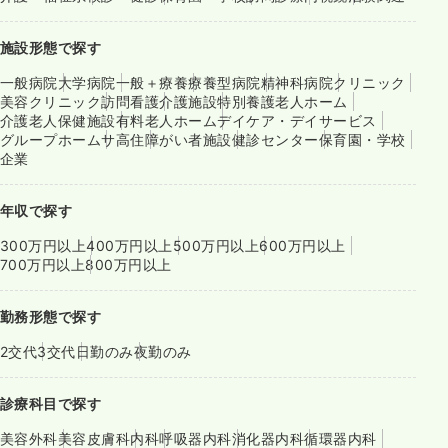
施設形態で探す
一般病院
大学病院
一般＋療養
療養型病院
精神科病院
クリニック
美容クリニック
訪問看護
介護施設
特別養護老人ホーム
介護老人保健施設
有料老人ホーム
デイケア・デイサービス
グループホーム
サ高住
障がい者施設
健診センター
保育園・学校
企業
年収で探す
300万円以上
400万円以上
500万円以上
600万円以上
700万円以上
800万円以上
勤務形態で探す
2交代
3交代
日勤のみ
夜勤のみ
診療科目で探す
美容外科
美容皮膚科
内科
呼吸器内科
消化器内科
循環器内科