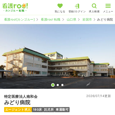
気になる
登録/ログイン
求人検索
メニュー
看護roo![カンゴルー]
看護roo! 転職
山口県
岩国市
みどり病院
2026/07/14更新
特定医療法人南和会
みどり病院
エージェント求人
180床
託児所
車通勤可