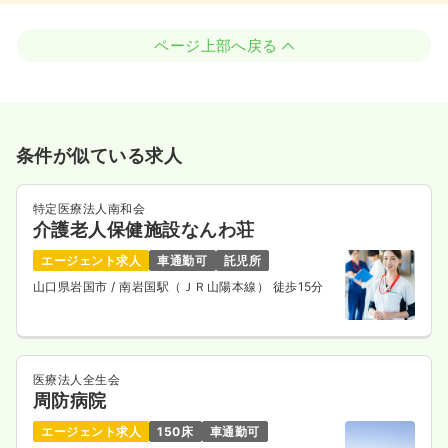
ページ上部へ戻る
条件が似ている求人
特定医療法人南和会
介護老人保健施設なんわ荘
エージェント求人
車通勤可
託児所
山口県岩国市
/ 南岩国駅（ＪＲ山陽本線） 徒歩15分
医療法人全生会
周防病院
エージェント求人
150床
車通勤可