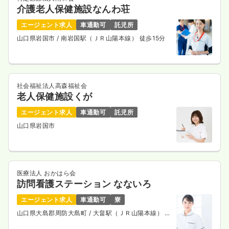
介護老人保健施設なんわ荘
エージェント求人
車通勤可
託児所
山口県岩国市
/ 南岩国駅（ＪＲ山陽本線） 徒歩15分
社会福祉法人高森福祉会
老人保健施設くが
エージェント求人
車通勤可
託児所
山口県岩国市
医療法人 おかはら会
訪問看護ステーション なないろ
エージェント求人
車通勤可
寮
山口県大島郡周防大島町
/ 大畠駅（ＪＲ山陽本線） 車
10分