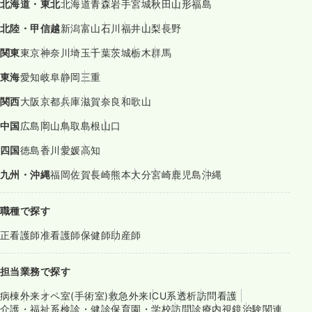
北海道・東北
北海道
青森
岩手
宮城
秋田
山形
福島
北陸・甲信越
新潟
富山
石川
福井
山梨
長野
関東
東京
神奈川
埼玉
千葉
茨城
栃木
群馬
東海
愛知
岐阜
静岡
三重
関西
大阪
京都
兵庫
滋賀
奈良
和歌山
中国
広島
岡山
鳥取
島根
山口
四国
徳島
香川
愛媛
高知
九州・沖縄
福岡
佐賀
長崎
熊本
大分
宮崎
鹿児島
沖縄
職種で探す
正看護師
准看護師
保健師
助産師
担当業務で探す
病棟
外来
オペ室(手術室)
救急外来
ICU系
透析
訪問看護
介護・福祉系
検診・健診
保育園・学校
訪問診療
内視鏡
治験関連