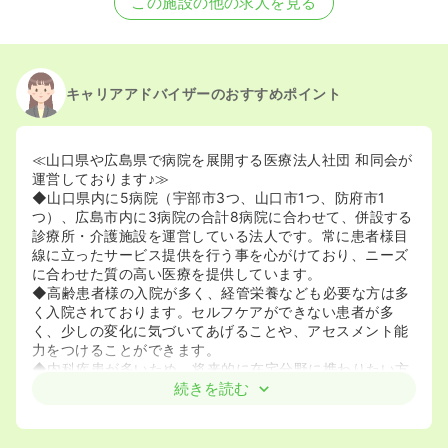
この施設の他の求人を見る
2020/09/17
正・准看護師を募集中
キャリアアドバイザーのおすすめポイント
≪山口県や広島県で病院を展開する医療法人社団 和同会が
運営しております♪≫
◆山口県内に5病院（宇部市3つ、山口市1つ、防府市1
つ）、広島市内に3病院の合計8病院に合わせて、併設する
診療所・介護施設を運営している法人です。常に患者様目
線に立ったサービス提供を行う事を心がけており、ニーズ
に合わせた質の高い医療を提供しています。
◆高齢患者様の入院が多く、経管栄養なども必要な方は多
く入院されております。セルフケアができない患者が多
く、少しの変化に気づいてあげることや、アセスメント能
力をつけることができます。
◆内科疾患が多いため、将来的に在宅分野に携わりたい方
には経験を積むことが出来る職場です。
続きを読む
≪宇部市の東部を中心に、地域の方々のためのサービスを
提供しております♪≫