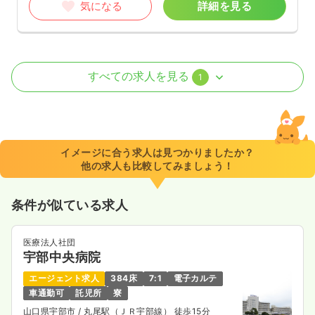
気になる
詳細を見る
訪問看護
療養型病院
正・准看護師
すべての求人を見る
1
一時募集休止
日勤のみ（常勤）
18.7
給与
万円
/月
賞与4.4ヶ月
※経験5年の例
イメージに合う求人は見つかりましたか？
時間
8:00～17:00
（休憩60分）
他の求人も比較してみましょう！
年間休日122日
4週8休以上
オンコールあり
担当業務未経験可
ブランク可
月給18万円以上可
条件が似ている求人
気になる
詳細を見る
医療法人社団
宇部中央病院
エージェント求人
384床
7:1
電子カルテ
車通勤可
託児所
寮
山口県宇部市
/ 丸尾駅（ＪＲ宇部線） 徒歩15分