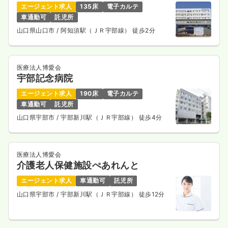
エージェント求人
135床
電子カルテ
車通勤可
託児所
山口県山口市
/ 阿知須駅（ＪＲ宇部線） 徒歩2分
医療法人博愛会
宇部記念病院
エージェント求人
190床
電子カルテ
車通勤可
託児所
山口県宇部市
/ 宇部新川駅（ＪＲ宇部線） 徒歩4分
医療法人博愛会
介護老人保健施設ぺあれんと
エージェント求人
車通勤可
託児所
山口県宇部市
/ 宇部新川駅（ＪＲ宇部線） 徒歩12分