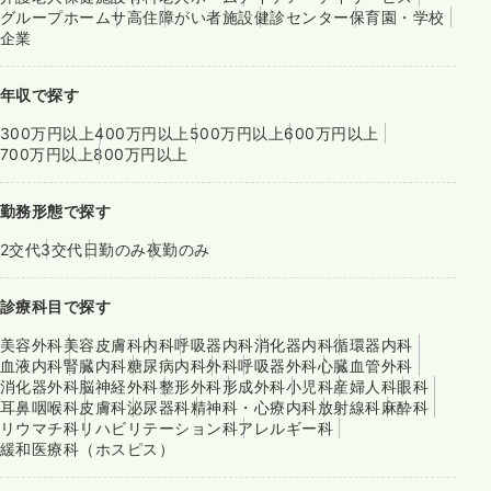
グループホーム
サ高住
障がい者施設
健診センター
保育園・学校
企業
年収で探す
300万円以上
400万円以上
500万円以上
600万円以上
700万円以上
800万円以上
勤務形態で探す
2交代
3交代
日勤のみ
夜勤のみ
診療科目で探す
美容外科
美容皮膚科
内科
呼吸器内科
消化器内科
循環器内科
血液内科
腎臓内科
糖尿病内科
外科
呼吸器外科
心臓血管外科
消化器外科
脳神経外科
整形外科
形成外科
小児科
産婦人科
眼科
耳鼻咽喉科
皮膚科
泌尿器科
精神科・心療内科
放射線科
麻酔科
リウマチ科
リハビリテーション科
アレルギー科
緩和医療科（ホスピス）