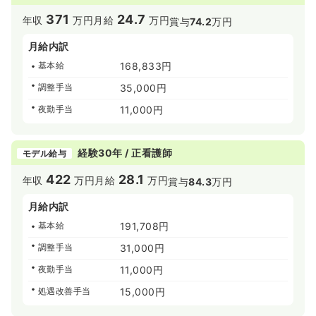
◆育児などの家庭環境に合わせ、夜勤が難しい方であれ
ば、日勤のみでのご勤務が可能です！ゆくゆく夜勤ができ
371
24.7
年収
万円
月給
万円
賞与
74.2
万円
る方であれば、ご気軽にご相談ください！逆に夜勤多めも
相談出来ます。夜勤を多く入りたい方もご相談ください。
月給内訳
基本給
168,833円
≪充実したサポート体制と評価制度があります！≫
◆職員の精神面でのケアには臨床心理士が対応するほか、
調整手当
35,000円
1年間頑張った職員には、職員による投票で病院長から表彰
状と金一封が出るような制度を整えております。毎年2,3
夜勤手当
11,000円
名の方が受賞しており、頑張った方への評価はしっかりと
行っております！
経験30年 / 正看護師
モデル給与
≪多職種が連携する、質の高いチーム医療を実践できま
す！≫
422
28.1
年収
万円
月給
万円
賞与
84.3
万円
◆医師や看護師のほか、PT・OT・ST、臨床心理士、社会
福祉士などの専門家がチームを組み、患者様の在宅復帰と
月給内訳
いう目標を共有して深く関われます。
基本給
191,708円
◆認知症看護や摂食・嚥下障害看護の認定看護師が在籍す
る専門外来や、365日実施のリハビリなど、地域に根さし
調整手当
31,000円
た「治し支える医療」を学べる環境です！
夜勤手当
11,000円
処遇改善手当
15,000円