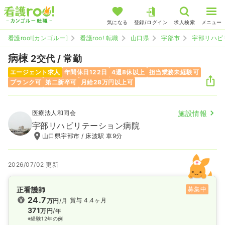
気になる
登録/ログイン
求人検索
メニュー
看護roo![カンゴルー]
看護roo! 転職
山口県
宇部市
宇部リハビ
病棟
2交代 / 常勤
エージェント求人
年間休日122日
4週8休以上
担当業務未経験可
ブランク可
第二新卒可
月給28万円以上可
医療法人和同会
施設情報
宇部リハビリテーション病院
山口県宇部市 / 床波駅 車9分
2026/07/02 更新
正看護師
募集中
24.7
賞与 4.4ヶ月
万円
/月
371
万円
/年
※経験12年の例