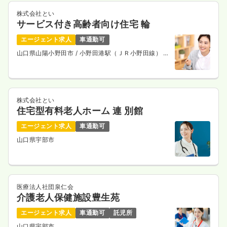
株式会社とい
サービス付き高齢者向け住宅 輪
エージェント求人
車通勤可
山口県山陽小野田市
/ 小野田港駅（ＪＲ小野田線） 徒
歩8分
株式会社とい
住宅型有料老人ホーム 連 別館
エージェント求人
車通勤可
山口県宇部市
医療法人社団泉仁会
介護老人保健施設豊生苑
エージェント求人
車通勤可
託児所
山口県宇部市