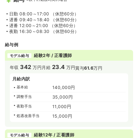
ライベートの時間を犠牲にすることなく、専門職としての
知識と技術を研鑽できる環境です！法人として院内研修や
日勤
08:00～17:00 （休憩60分）
院外研修などが充実しておりますので、ご自身の看護スキ
遅番
09:40～18:40 （休憩60分）
ルを上げることができます！
遅番
12:00～21:00 （休憩60分）
夜勤
16:30～08:30 （休憩60分）
≪ワークライフバランスを重視したい方にオススメ♪≫
◆年間休日122日であり、完全週休2日制となっておりま
給与例
す。夏季休暇、年末年始休暇もあり、プライベートのご都
合との両立を図る事ができます！また有給の消化率も90％
経験2年 / 正看護師
モデル給与
を超えており、平均取得日数は年間10日前後と実績がある
ため、お休みを取りやすい雰囲気があります。公休と合わ
342
23.4
年収
万円
月給
万円
賞与
61.6
万円
せれば年間で130日近くはお休みを取ることも出来ます。
◆プライベートと仕事を無理なく両立させたい方に、ぜひ
月給内訳
おすすめしたい職場です。
基本給
140,000円
≪子育て中の方も安心してお仕事に専念できます！≫
調整手当
35,000円
◆多数のママさんナースが在籍しており、急な休みにも周
囲が協力し合う互助の精神が根付いています。家庭と仕事
夜勤手当
11,000円
を両立しやすい理解ある文化があるため、ライフステージ
が変わっても定着率が高いのが自慢です！
処遇改善手当
15,000円
◆敷地内に夜間保育にも対応した保育所を完備しているた
め、送り迎えの負担を最小限に抑えながらお子様のそばで
安心して長く安定して働けます。
経験12年 / 正看護師
モデル給与