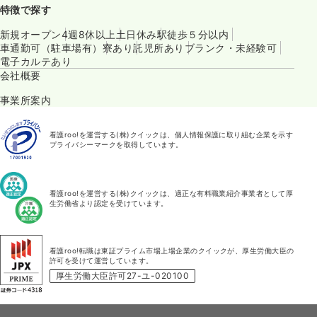
特徴で探す
新規オープン
4週8休以上
土日休み
駅徒歩５分以内
車通勤可（駐車場有）
寮あり
託児所あり
ブランク・未経験可
電子カルテあり
会社概要
事業所案内
看護roo!を運営する(株)クイックは、個人情報保護に取り組む企業を示す
プライバシーマークを取得しています。
看護roo!を運営する(株)クイックは、適正な有料職業紹介事業者として厚
生労働省より認定を受けています。
看護roo!転職は東証プライム市場上場企業のクイックが、厚生労働大臣の
許可を受けて運営しています。
厚生労働大臣許可27-ユ-020100