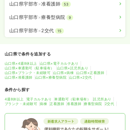
山口県宇部市
×
准看護師
53
山口県宇部市
×
療養型病院
9
山口県宇部市
×
2交代
15
山口県で条件を追加する
山口県×4週8休以上
山口県×電子カルテあり
山口県×車通勤可（駐車場有）
山口県×託児所あり
山口県×ブランク・未経験可
山口県×病棟
山口県×正看護師
山口県×准看護師
山口県×療養型病院
山口県×2交代
条件から探す
4週8休以上
電子カルテあり
車通勤可（駐車場有）
託児所あり
ブランク・未経験可
病棟
正看護師
准看護師
療養型病院
2交代