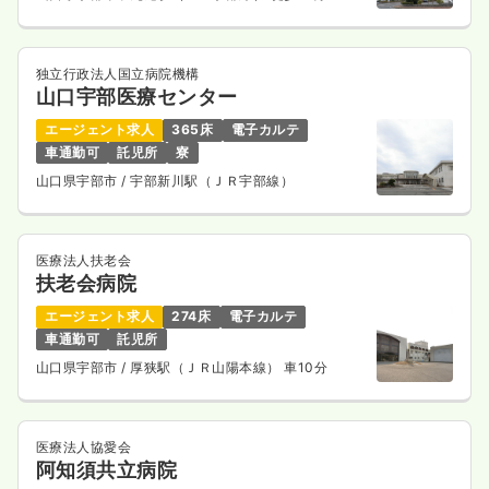
独立行政法人国立病院機構
山口宇部医療センター
エージェント求人
365床
電子カルテ
車通勤可
託児所
寮
山口県宇部市
/ 宇部新川駅（ＪＲ宇部線）
医療法人扶老会
扶老会病院
エージェント求人
274床
電子カルテ
車通勤可
託児所
山口県宇部市
/ 厚狭駅（ＪＲ山陽本線） 車10分
医療法人協愛会
阿知須共立病院