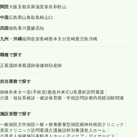
関西
大阪
京都
兵庫
滋賀
奈良
和歌山
中国
広島
岡山
鳥取
島根
山口
四国
徳島
香川
愛媛
高知
九州・沖縄
福岡
佐賀
長崎
熊本
大分
宮崎
鹿児島
沖縄
職種で探す
正看護師
准看護師
保健師
助産師
担当業務で探す
病棟
外来
オペ室(手術室)
救急外来
ICU系
透析
訪問看護
介護・福祉系
検診・健診
保育園・学校
訪問診療
内視鏡
治験関連
施設形態で探す
一般病院
大学病院
一般＋療養
療養型病院
精神科病院
クリニック
美容クリニック
訪問看護
介護施設
特別養護老人ホーム
介護老人保健施設
有料老人ホーム
デイケア・デイサービス