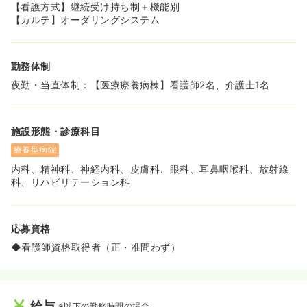
築に注力されています。ブランクがある方も相談可能で
【看護方式】継続受け持ち制＋機能別
す。
【カルテ】オーダリングシステム
◆入職してから3ヶ月以上はプリセプターがマンツーマン
で指導してくれる環境なので、病棟経験が浅い方でも安心
して業務を覚えられます。
勤務体制
◆宇部フロンティア大学から講師を招き、看護研究などの
指導を行うなど、教育指導のレベルアップにも力を入れて
夜勤・当直体制：【医療療養病棟】看護師2名、介護士1名
います。
◆認知症ケアやNST（栄養サポートチーム）など、専門チ
ームの一員としてスキルを磨ける環境が整っています。
施設形態・診療科目
◆個々のキャリアプランを尊重する風土があり、認定看護
師の取得や特定行為研修などへの挑戦を全力でバックアッ
療養型病院
プしています。実際に研修を経てキャリアアップした先輩
内科、精神科、神経内科、皮膚科、眼科、耳鼻咽喉科、放射線
も多く、専門性を高めたい方には最適な環境です。
科、リハビリテーション科
≪お看取りの看護ケアにじっくり向き合えます≫
◆医療回復期・介護医療院全体で年間130件程度、月10件
以上の頻度でお看取りの実績があり、終末期看護の経験を
応募資格
しっかり積むことができます！
◆看護師資格取得者（正・准問わず）
◆患者様やそのご家族に寄り添い、最期まで尊厳を支える
温かい看護を実践したい方に最適な環境です。
≪勤務時間内の研修で、無理なく専門性を磨けます！≫
◆院内教育・研修は勤務時間内での実施が基本のため、プ
給与
※以下の勤務時間の場合