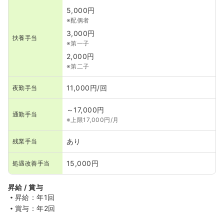
5,000円
※配偶者
3,000円
扶養手当
※第一子
2,000円
※第二子
11,000円/回
夜勤手当
～17,000円
通勤手当
※上限17,000円/月
あり
残業手当
15,000円
処遇改善手当
昇給 / 賞与
昇給：年1回
賞与：年2回