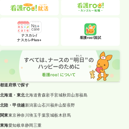
ナスカレ/
看護roo!国試
ナスカレPlus+
都道府県で探す
北海道・東北
北海道
青森
岩手
宮城
秋田
山形
福島
北陸・甲信越
新潟
富山
石川
福井
山梨
長野
関東
東京
神奈川
埼玉
千葉
茨城
栃木
群馬
東海
愛知
岐阜
静岡
三重