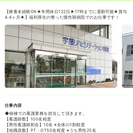
◆昭和54年に、慢性期医療としてスタートし、職員全体と
して、患者様の在宅復帰を目的として医療行為を提供して
【療養未経験OK★年間休日122日★17時までに退勤可能★賞与
おります！
4.4ヶ月★】福利厚生の整った慢性期病院でのお仕事です！
◆敷地内に宇部西FITタウンという複合多機能施設群を展
開しており、法人内でワンストップのサービスを提供出来
る大規模な設備が整っています！
◆電子カルテを導入しており、より働きやすい環境に変化
しています！
◆看護師をいくつかのチームに分けて、その中で患者様を
1対1で受け持ちをしていただきます。受け持ちを持ちなが
ら、チーム全体で1人の患者様の入院から在宅まで責任を持
っていく形式なので、先輩や同期との関わりの中で、1人1
人に向き合うことができます！
≪幅広い年代が自分らしく活躍できる環境です≫
◆20代から30代の若手はもちろん、50代から70代のベテ
ラン層まで幅広い世代が現役で活躍しています。
◆世代交代を見据えた募集でありながら、年齢を問わず意
仕事内容
欲のある方を歓迎する懐の深い職場です。
◆病棟での看護業務を担当して頂きます。
≪盤石な教育体制で着実なスキルアップが叶います≫
【看護師数】100名程度
◆認定看護管理者（サード課程修了）の資格を持つ、経験
【男性看護師割合】10名 ※全体の1割程度
豊かな看護部長が指揮を執り、組織改革や教育体制の再構
【他職員数】PT・OT50名程度 ※うち男性25名