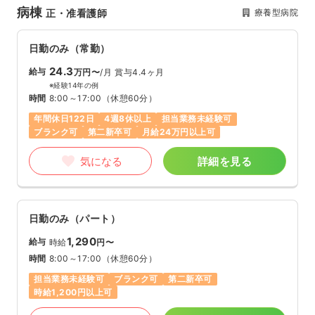
病棟
療養型病院
正・准看護師
日勤のみ（常勤）
24.3
給与
万円〜
/月
賞与4.4ヶ月
※経験14年の例
時間
8:00～17:00
（休憩60分）
年間休日122日
4週8休以上
担当業務未経験可
ブランク可
第二新卒可
月給24万円以上可
気になる
詳細を見る
日勤のみ（パート）
1,290
給与
時給
円〜
時間
8:00～17:00
（休憩60分）
担当業務未経験可
ブランク可
第二新卒可
時給1,200円以上可