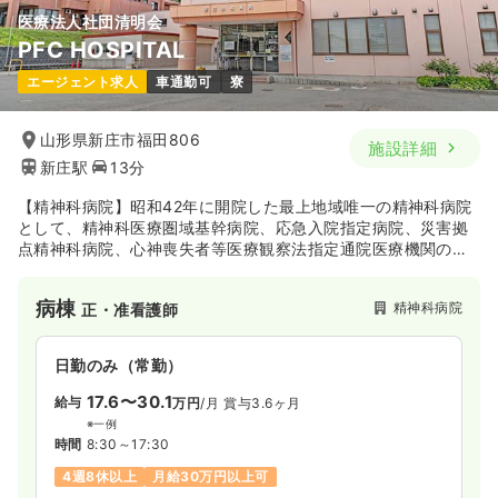
医療法人社団清明会
PFC HOSPITAL
エージェント求人
車通勤可
寮
山形県新庄市福田806
施設詳細
新庄駅
13分
【精神科病院】昭和42年に開院した最上地域唯一の精神科病院
として、精神科医療圏域基幹病院、応急入院指定病院、災害拠
点精神科病院、心神喪失者等医療観察法指定通院医療機関の枠
割を担っています。開放病棟・閉鎖病棟もあり、身体合併症
（主に慢性腎不全・人工透析）を有する患者様のための病棟が
病棟
精神科病院
正・准看護師
あります。
日勤のみ（常勤）
17.6〜30.1
給与
万円
/月
賞与3.6ヶ月
※一例
時間
8:30～17:30
4週8休以上
月給30万円以上可