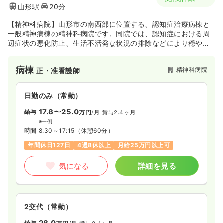
山形駅
20分
【精神科病院】山形市の南西部に位置する、認知症治療病棟と
一般精神病棟の精神科病院です。同院では、認知症における周
辺症状の悪化防止、生活不活発な状況の排除などにより穏やか
な療養生活が送れるよう、入院診療計画に基づき、精神科医・
内科医によるコンサルテーション、作業療法士による回想療法
病棟
精神科病院
正・准看護師
や日常生活の動作訓練、看護師や介護員による療養上の管理・
お世話等を提供しております。
日勤のみ（常勤）
17.8〜25.0
給与
万円
/月
賞与2.4ヶ月
※一例
時間
8:30～17:15
（休憩60分）
年間休日127日
4週8休以上
月給25万円以上可
気になる
詳細を見る
2交代（常勤）
28.0
給与