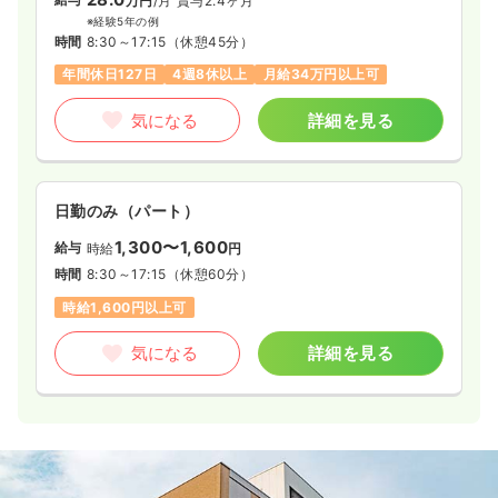
万円
/月
賞与2.4ヶ月
※経験5年の例
時間
8:30～17:15
（休憩45分）
年間休日127日
4週8休以上
月給34万円以上可
気になる
詳細を見る
日勤のみ（パート）
1,300〜1,600
給与
時給
円
時間
8:30～17:15
（休憩60分）
時給1,600円以上可
気になる
詳細を見る