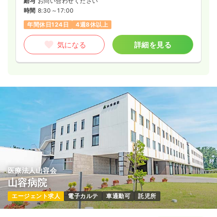
給与
お問い合わせください
時間
8:30～17:00
年間休日124日
4週8休以上
気になる
詳細を見る
医療法人山容会
山容病院
エージェント求人
電子カルテ
車通勤可
託児所