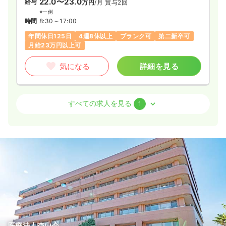
22.0〜23.0
給与
万円
/月
賞与2回
※一例
時間
8:30～17:00
年間休日125日
4週8休以上
ブランク可
第二新卒可
月給23万円以上可
気になる
詳細を見る
外来
精神科病院
正・准看護師
すべての求人を見る
1
一時募集休止
日勤のみ（常勤）
22.0〜23.0
給与
万円
/月
賞与2回
※一例
時間
8:30～17:00
（休憩60分）
年間休日125日
4週8休以上
月給23万円以上可
気になる
詳細を見る
医療法人杏山会