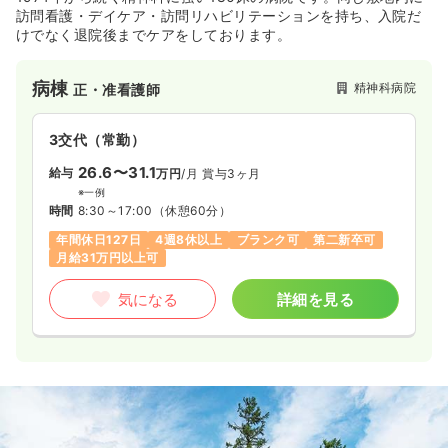
訪問看護・デイケア・訪問リハビリテーションを持ち、入院だ
けでなく退院後までケアをしております。
病棟
精神科病院
正・准看護師
3交代（常勤）
26.6〜31.1
給与
万円
/月
賞与3ヶ月
※一例
時間
8:30～17:00
（休憩60分）
年間休日127日
4週8休以上
ブランク可
第二新卒可
月給31万円以上可
気になる
詳細を見る