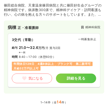
篠田総合病院、天童温泉篠田病院と共に篠田好生会グループの
精神病院です。病床数300床で、精神科デイケア・訪問看護も
行い、心の病を抱える方々のサポートをしています。また、
1956年（昭和31年）に開設した大変歴史ある病院です。病院理
念として『安全で質の高い最善の医療』の提供に努めていま
病棟
精神科病院
正・准看護師
す。
一時募集休止
3交代（常勤）
21.0〜32.6
給与
万円
/月
賞与2回
※一例
時間
8:40～17:00
（休憩60分）
年間休日129日
4週8休以上
ブランク可
第二新卒可
月給32万円以上可
気になる
詳細を見る
14
1~14件（全
件）