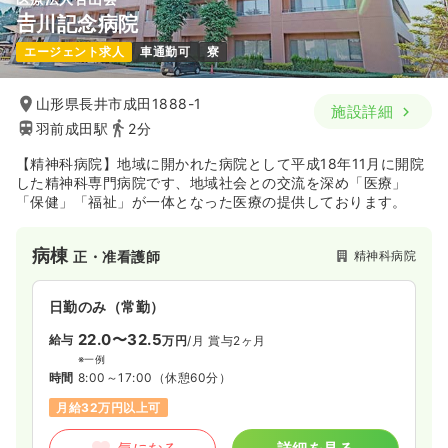
𠮷川記念病院
エージェント求人
車通勤可
寮
山形県長井市成田1888-1
施設詳細
羽前成田駅
2分
【精神科病院】地域に開かれた病院として平成18年11月に開院
した精神科専門病院です、地域社会との交流を深め「医療」
「保健」「福祉」が一体となった医療の提供しております。
病棟
精神科病院
正・准看護師
日勤のみ（常勤）
22.0〜32.5
給与
万円
/月
賞与2ヶ月
※一例
時間
8:00～17:00
（休憩60分）
月給32万円以上可