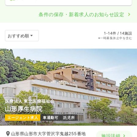
条件の保存・新着求人のお知らせ設定
1-14件 / 14施設
※一時募集休止中を含む
医療法人 東北医療福祉会
山形厚生病院
エージェント求人
車通勤可
託児所
山形県山形市大字菅沢字鬼越255番地
施設詳細