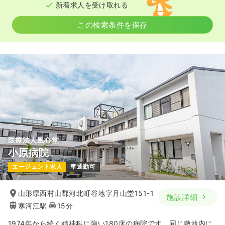
新着求人を受け取れる
この検索条件を保存
医療法人風心堂
小原病院
エージェント求人
車通勤可
山形県西村山郡河北町谷地字月山堂151-1
施設詳細
寒河江駅
15分
1974年から続く精神科に強い180床の病院です。同じ敷地内に