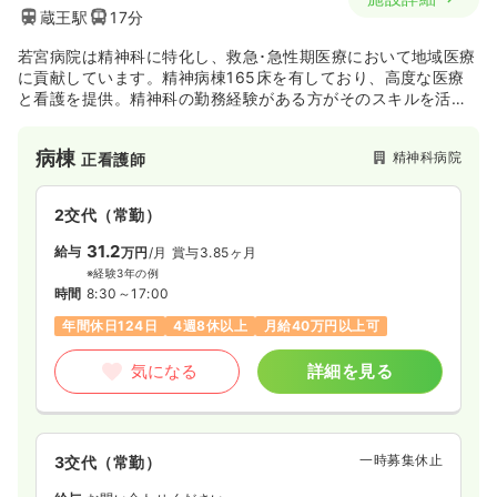
蔵王駅
17分
若宮病院は精神科に特化し、救急･急性期医療において地域医療
に貢献しています。精神病棟165床を有しており、高度な医療
と看護を提供。精神科の勤務経験がある方がそのスキルを活か
せるのはもちろん、未経験の方もしっかりフォローしてもらえ
るので大丈夫です。
病棟
精神科病院
正看護師
2交代（常勤）
31.2
給与
万円
/月
賞与3.85ヶ月
※経験3年の例
時間
8:30～17:00
年間休日124日
4週8休以上
月給40万円以上可
気になる
詳細を見る
一時募集休止
3交代（常勤）