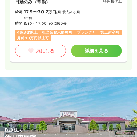
一時募集休止
日勤のみ（常勤）
17.9〜30.7
給与
万円
/月
賞与4ヶ月
※一例
時間
8:30～17:00
（休憩60分）
4週8休以上
担当業務未経験可
ブランク可
第二新卒可
月給30万円以上可
気になる
詳細を見る
医療法人