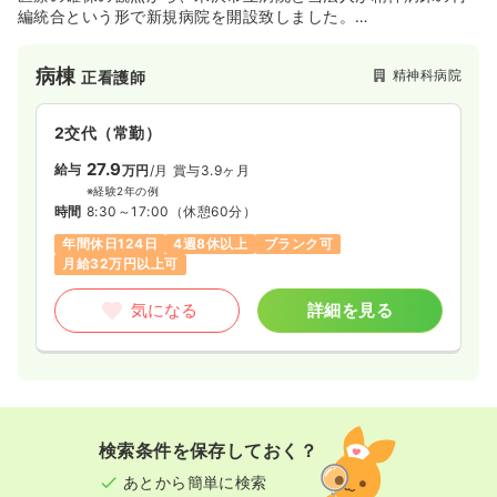
編統合という形で新規病院を開設致しました。
精神科救急医療から児童思春期、認知症医療、ストレスによる
こころの不調など幅広く地域に密着した医療を提供していきま
病棟
精神科病院
正看護師
す。
2交代（常勤）
27.9
給与
万円
/月
賞与3.9ヶ月
※経験2年の例
時間
8:30～17:00
（休憩60分）
年間休日124日
4週8休以上
ブランク可
月給32万円以上可
気になる
詳細を見る
検索条件を保存しておく？
あとから簡単に検索