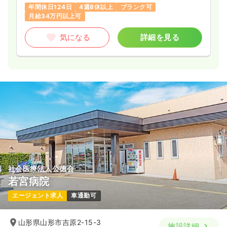
年間休日124日
4週8休以上
ブランク可
月給34万円以上可
気になる
詳細を見る
社会医療法人公徳会
若宮病院
エージェント求人
車通勤可
山形県山形市吉原2-15-3
施設詳細