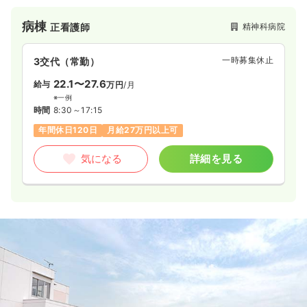
障害者を治療する医療観察法病棟など精神科分野における幅広
い臨床経験を積める環境があります。
病棟
精神科病院
正看護師
一時募集休止
3交代（常勤）
22.1〜27.6
給与
万円
/月
※一例
時間
8:30～17:15
年間休日120日
月給27万円以上可
気になる
詳細を見る