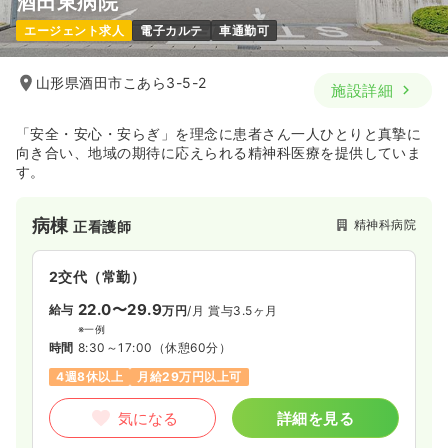
酒田東病院
エージェント求人
電子カルテ
車通勤可
山形県酒田市こあら3-5-2
施設詳細
「安全・安心・安らぎ」を理念に患者さん一人ひとりと真摯に
向き合い、地域の期待に応えられる精神科医療を提供していま
す。
病棟
精神科病院
正看護師
2交代（常勤）
22.0〜29.9
給与
万円
/月
賞与3.5ヶ月
※一例
時間
8:30～17:00
（休憩60分）
4週8休以上
月給29万円以上可
気になる
詳細を見る