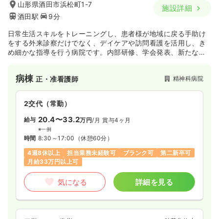
山形県酒田市浜松町1-7
施設詳細
酒田駅
9分
日常生活スキルをトレーニングし、患者様が地域に戻る手助け
をする外来診察だけでなく、デイケアや訪問看護を活用し、き
め細かな指導を行う病院です。内部研修、学会発表、新たな資
格取得の奨励などを充実させることで職員をサポートしてお
り、向上心のある方や新たに働く場として選んで頂けるような
病棟
精神科病院
正・准看護師
体制を整えています。
2交代（常勤）
20.4〜33.2
給与
万円
/月
賞与4ヶ月
※一例
時間
8:30～17:00
（休憩60分）
4週8休以上
担当業務未経験可
ブランク可
第二新卒可
月給33万円以上可
気になる
詳細を見る