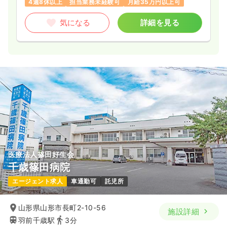
4週8休以上
担当業務未経験可
月給35万円以上可
気になる
詳細を見る
医療法人篠田好生会
千歳篠田病院
エージェント求人
車通勤可
託児所
山形県山形市長町2-10-56
施設詳細
羽前千歳駅
3分