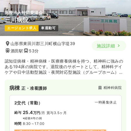
医療法人社団愛陽会
三川病院
エージェント求人
車通勤可
山形県東田川郡三川町横山字堤39
施設詳細
酒田駅
53分
認知症病棟・精神病棟・医療療養病棟を持つ、精神科に強みの
ある194床の病院です。退院後のサポートとして、精神科デイ
ケアや日中活動型施設・夜間対応型施設（グループホーム）を
持っています。2015年には、多機能型事業所「じょんぶ」（就
労移行支援・就労継続支援B型）を開所しました。
病棟
精神科病院
正・准看護師
一時募集休止
2交代（常勤）
25.4
給与
万円
/月
賞与3.5ヶ月
※経験4年の例
時間
8:30～17:00