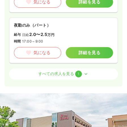
気になる
詳細を見る
夜勤のみ（パート）
2.0〜2.5
給与
日給
万円
時間
17:00～9:00
気になる
詳細を見る
訪問看護
精神科病院
正・准看護師
すべての求人を見る
1
日勤のみ（パート）
1,050〜1,800
給与
時給
円
時間
8:30～17:30
（休憩60分）
時給1,800円以上可
気になる
詳細を見る