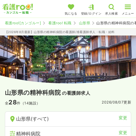
気になる
登録/ログイン
求人検索
メニュー
看護roo![カンゴルー]
看護roo! 転職
山形県
山形県の精神科病院の
【2026年8月最新】山形県の精神科病院の看護師/准看護師求人・転職・給料
山形県の精神科病院
の看護師求人
28
2026/08/07
更新
全
件（14施設）
変更
山形県(すべて)
変更
精神科病院