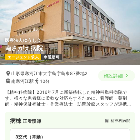
医療法人ゆうし会
南さがえ病院
エージェント求人
車通勤可
山形県寒河江市大字島字島東87番地2
施設詳細
南寒河江駅
10分
【精神科病院】2016年7月に新築移転した精神科単科病院で
す。様々な患者様に柔軟な対応をするために、看護師・薬剤
師・精神保健福祉士・作業療法士・訪問診療スタッフが連携
し、チーム医療を提供しています。作業療法士による社会復帰
ケアや退院後の在宅サービスなど患者様の社会復帰に力を入れ
病棟
精神科病院
正看護師
ております。
3交代（常勤）