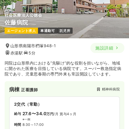
社会医療法人公徳会
佐藤病院
エージェント求人
車通勤可
託児所
山形県南陽市椚塚948-1
施設詳細
赤湯駅
5分
同院は山形県内における“先駆け”的な役割を担いながら、地域
に開かれた医療を目指している病院です。スーパー救急指定病
院であり、児童思春期の専門外来も常設開設しています。
病棟
精神科病院
正看護師
2交代（常勤）
27.6〜34.0
給与
万円
/月
賞与4ヶ月
※一例
時間
8:30～17:00