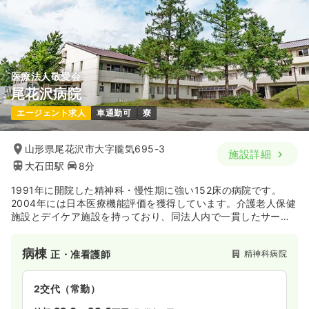
医療法人敬愛会
尾花沢病院
エージェント求人
車通勤可
寮
山形県尾花沢市大字朧気695-3
施設詳細
大石田駅
8分
1991年に開院した精神科・慢性期に強い152床の病院です。
2004年には日本医療機能評価を獲得しています。介護老人保健
施設とデイケア施設を持っており、同法人内で一貫したサービ
スを行っています。『皆様の幸せに役立ちたい笑顔がみた
い』、『心を高め、魂を高めたい』を理念とし、地域の皆さん
病棟
精神科病院
正・准看護師
の為に貢献しています。
2交代（常勤）