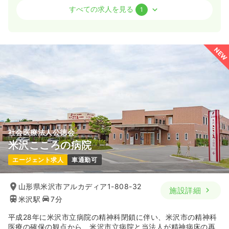
外来
精神科病院
正看護師
すべての求人を見る
1
一時募集休止
日勤のみ（常勤）
23.0〜29.0
給与
万円
/月
賞与4ヶ月
NEW
※一例
時間
8:30～17:30
日祝休み
年間休日123日
月給29万円以上可
気になる
詳細を見る
社会医療法人公徳会
米沢こころの病院
エージェント求人
車通勤可
山形県米沢市アルカディア1-808-32
施設詳細
米沢駅
7分
平成28年に米沢市立病院の精神科閉鎖に伴い、米沢市の精神科
医療の確保の観点から、米沢市立病院と当法人が精神病床の再